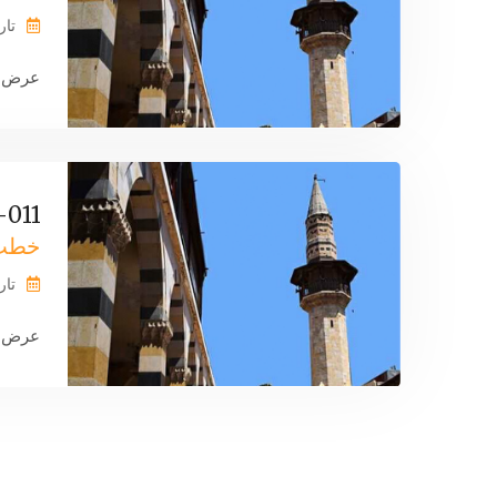
تاريخ 
عرض ا
011-اسباب الهدايه
خطب 
تاريخ 
عرض ا