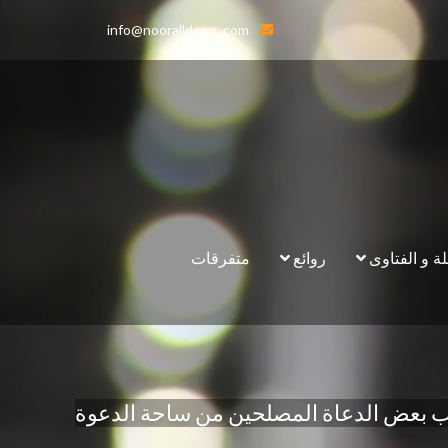
info@nooralldeen .com
لة و الفتاوى
روائع
متفرقات
حاب بعض الدعاة المصلحين من ساحة الدعوة