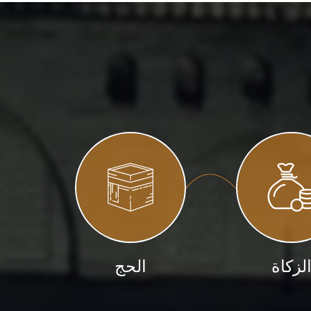
لزكاة
الحج