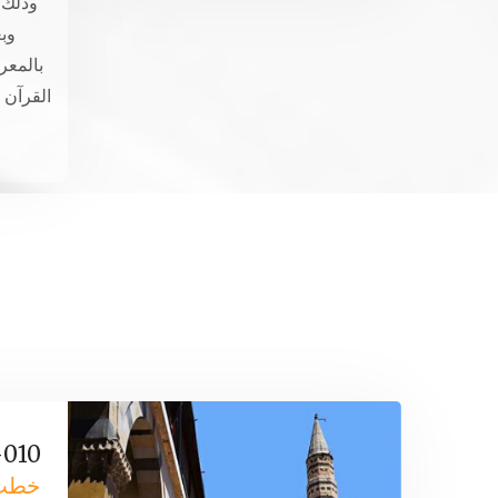
وذلك 
وبع
بالمعر
القرآن 
ا
010-لنقبل عذر المعتذر
خطب 