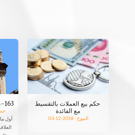
163-نصر من الله وفتح قريب
حكم بيع العملات بالتقسيط
مع الفائدة
خطب ا
البيوع - 2018-12-03
أول ما 
العلاقة