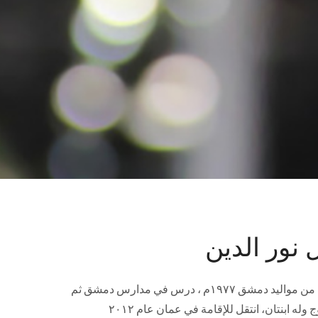
 نور الدين
الدكتور بلال محيي الدين نور الدين من مواليد دمشق ١٩٧٧م ، درس في مدارس دمشق ثم
وله ابنتان، انتقل للإقامة في عمان عام ٢٠١٢