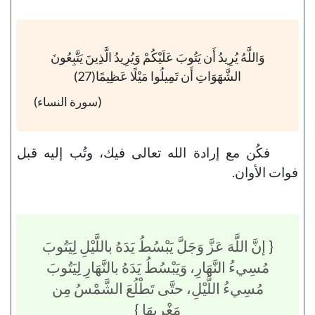
وَاللَّهُ يُرِيدُ أَن يَتُوبَ عَلَيْكُمْ وَيُرِيدُ الَّذِينَ يَتَّبِعُونَ
الشَّهَوَاتِ أَن تَمِيلُوا مَيْلًا عَظِيمًا(27)
(سورة النساء)
فكُن مع إرادة الله تعالى فيك، وتُب إليه قبل
فوات الأوان.
{ إنَّ اللَّهَ عَزَّ وَجَلَّ يَبْسُطُ يَدَهُ باللَّيْلِ لِيَتُوبَ
مُسِيءُ النَّهَارِ، وَيَبْسُطُ يَدَهُ بالنَّهَارِ لِيَتُوبَ
مُسِيءُ اللَّيْلِ، حتَّى تَطْلُعَ الشَّمْسُ مِن
مَغْرِبِهَا }