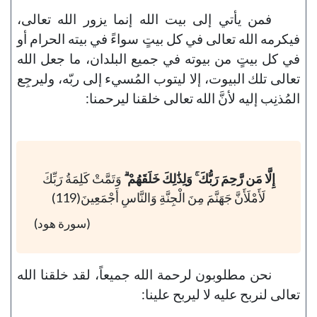
فمن يأتي إلى بيت الله إنما يزور الله تعالى،
فيكرمه الله تعالى في كل بيتٍ سواءً في بيته الحرام أو
في كل بيتٍ من بيوته في جميع البلدان، ما جعل الله
تعالى تلك البيوت، إلا ليتوب المُسيء إلى ربّه، وليرجِع
المُذنِب إليه لأنَّ الله تعالى خلقنا ليرحمنا:
إِلَّا مَن رَّحِمَ رَبُّكَ ۚ وَلِذَٰلِكَ خَلَقَهُمْ ۗ
وَتَمَّتْ كَلِمَةُ رَبِّكَ
لَأَمْلَأَنَّ جَهَنَّمَ مِنَ الْجِنَّةِ وَالنَّاسِ أَجْمَعِينَ(119)
(سورة هود)
نحن مطلوبون لرحمة الله جميعاً، لقد خلقنا الله
تعالى لنربح عليه لا ليربح علينا: