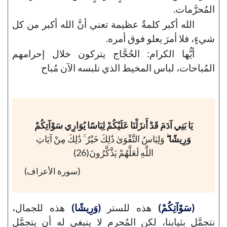
المُحرَّمات.
الله أكبر كلمةٌ عظيمة تعني أنَّ الله أكبر من كل
شيءٍ، فلا أمرَ يعلو فوق أمره.
أيُّها الكرام: الحُجَّاج يتركون خلال إحرامهم
المُباحات، لباس المخيط الذي نلبسه الآن مُباح
يَا بَنِي آدَمَ قَدْ أَنزَلْنَا عَلَيْكُمْ لِبَاسًا يُوَارِي سَوْآتِكُمْ
وَرِيشًا ۖ
وَلِبَاسُ التَّقْوَىٰ ذَٰلِكَ خَيْرٌ ۚ ذَٰلِكَ مِنْ آيَاتِ
اللَّهِ لَعَلَّهُمْ يَذَّكَّرُونَ(26)
(سورة الأعراف)
(سَوْآتِكُمْ)
هذه للستر
(وَرِيشًا)
هذه للجمال،
نتجمَّل بثيابنا، لكن المُحرِم لا ينبغي له أن يتجمَّل