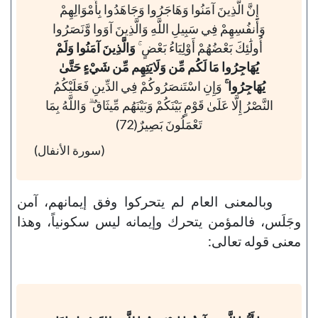
إِنَّ الَّذِينَ آمَنُوا وَهَاجَرُوا وَجَاهَدُوا بِأَمْوَالِهِمْ
وَأَنفُسِهِمْ فِي سَبِيلِ اللَّهِ وَالَّذِينَ آوَوا وَّنَصَرُوا
أُولَٰئِكَ بَعْضُهُمْ أَوْلِيَاءُ بَعْضٍ ۚ
وَالَّذِينَ آمَنُوا وَلَمْ
يُهَاجِرُوا مَا لَكُم مِّن وَلَايَتِهِم مِّن شَيْءٍ حَتَّىٰ
يُهَاجِرُوا ۚ
وَإِنِ اسْتَنصَرُوكُمْ فِي الدِّينِ فَعَلَيْكُمُ
النَّصْرُ إِلَّا عَلَىٰ قَوْمٍ بَيْنَكُمْ وَبَيْنَهُم مِّيثَاقٌ ۗ وَاللَّهُ بِمَا
تَعْمَلُونَ بَصِيرٌ(72)
(سورة الأنفال)
وبالمعنى العام لم يتحركوا وفق إيمانهم، آمن
وجَلَس، فالمؤمن يتحرك وإيمانه ليس سكونياً، وهذا
معنى قوله تعالى: