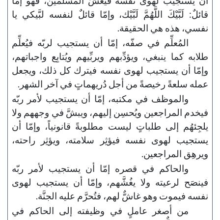
أن يستجيب لهوى نفسه فيُغشَّ المسلمين، فهو إمّا
قائلٌ: لَبَّيْكَ اللَّهُمَّ لَبَّيْك، وإمّا قائلٌ لنفسه لبَّيكي يا
نفسي، هذه هي الحقيقة.
المُعلِّم في صفّه، إمّا أن يستجيب لربّه فيُعلِّم
طلابه كما ينبغي، ويؤدِّبهم ويربِّيهم ويُتابِع واجباتهم،
وإمّا أن يستجيب لهوى نفسه فيترك كل ذلك، ويجعل
عمله سلعةً رخيصةً من أجل دُريهماتٍ في آخر الشهر.
والموظف في مكتبه، إمّا أن يستجيب لأمر ربّه
فيخدم المراجعين ويُحسِن إليهم، ويبشَّ في وجههم ولا
يلجِئهُم إلى طلباتٍ ليست مطلوبةً قانونياً، وإمّا أن
يستجيب لهوى نفسه فيؤثِر سلامته، ويؤثِر راحته،
ويرهِق المراجعين.
والحاكم في قصره إمّا أن يستجيب لأمر ربّه
فينصَح لرعيته ولا يغُشَّهم، وإمّا أن يستجيب لهوى
نفسه فيموت وهو غاشٌّ لهم، فتُحرَّم عليه الجنَّة.
من أصغر عاملٍ في وظيفته إلى الحاكم في