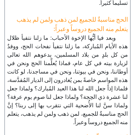
تسليماً كثيراً.
الحج مناسبةٌ للجميع لمن ذهب ولمن لم يذهب
يتعلم منه الجميع دروساً وعبراً:
وبعد فيا أيُّها الإخوة الأحباب: ما زلنا نتفيأ ظلال
هذه الأيام المُباركة، ما زلنا نتفيأ نفحات الحج، ووفدٌ
من كل بلدٍ من بلاد المسلمين، يدعوهم الله تعالى
لزيارة بيته في كل عام، فماذا يُعلِّمنا الحج ونحن في
أوطاننا، ونحن في بيوتنا، ونحن في مساجدنا، لو كانت
هذه المواسم خاصةً بمن يُغادرون إلى الديار المُقدَّسة،
فلماذا إذاً جعل الله لنا هذا العيد المُبارك؟ ولماذا جعل
لنا عشرة ذي الحِجة؟ ولماذا جعل لنا صوم يوم عرفة؟
ولماذا سنَّ لنا الأُضحية التي نتقرب بها إلى ربنا؟ إنَّ
الحج مناسبةٌ للجميع، لمن ذهب ولمن لم يذهب، يتعلم
منه الجميع دروساً وعبراً.