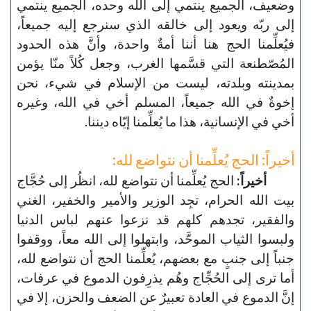
وضعيف، الجميع ينتمي إلى الله وحده، الجميع ينتمي
إلى ربّه ويعود إلى خالقه الذي سنرجع إليه جميعاً،
فيُعلِّمنا الحج هنا أننا أمةٌ واحدة، وأنَّ هذه الحدود
المُصّطنعة التي قسَّمها الغرب، وجعل كُلاً منّا يؤمن
بمدينته وبلدته، ليست من الإسلام في شيء، نحن
إخوةٌ في الله جميعاً، المسلم أخي في الله، وغيره
أخي في الإنسانية، هذا ما يُعلِّمنا إيّاه ديننا.
أخيراً: الحج يُعلِّمنا أن نتواضع لله:
أخيراً:
الحج يُعلِّمنا أن نتواضع لله، انظُر إلى حُجَّاج
بيت الله الحرام، تجِد الوزير والأمير والخفير، الغني
والفقير، تجدهم كلهم قد نزعوا عنهم لباس الدنيا
ولبسوا الثياب الموحَّد، وابتهلوا إلى الله معاً، ووقفوا
جنباً إلى جنبٍ مع بعضهم، يُعلِّمنا الحج أن نتواضع لله،
أما ترى إلى الحُجِّاج وهُم يذرِفون الدموع في عرفات،
إنَّ الدموع في العادة تعبيرٌ عن الضعف والحزن، إلا في