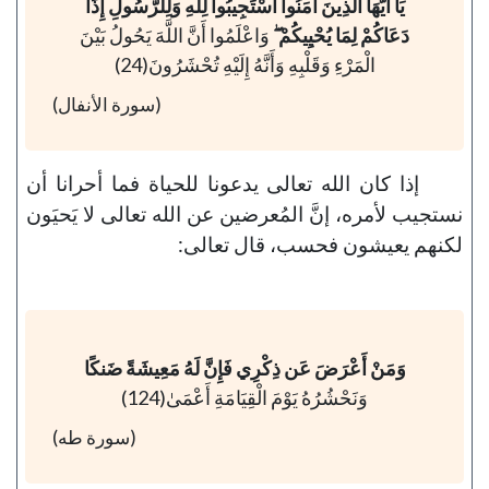
يَا أَيُّهَا الَّذِينَ آمَنُوا اسْتَجِيبُوا لِلَّهِ وَلِلرَّسُولِ إِذَا
دَعَاكُمْ لِمَا يُحْيِيكُمْ ۖ
وَاعْلَمُوا أَنَّ اللَّهَ يَحُولُ بَيْنَ
الْمَرْءِ وَقَلْبِهِ وَأَنَّهُ إِلَيْهِ تُحْشَرُونَ(24)
(سورة الأنفال)
إذا كان الله تعالى يدعونا للحياة فما أحرانا أن
نستجيب لأمره، إنَّ المُعرضين عن الله تعالى لا يَحيَون
لكنهم يعيشون فحسب، قال تعالى:
وَمَنْ أَعْرَضَ عَن ذِكْرِي فَإِنَّ لَهُ مَعِيشَةً ضَنكًا
وَنَحْشُرُهُ يَوْمَ الْقِيَامَةِ أَعْمَىٰ(124)
(سورة طه)