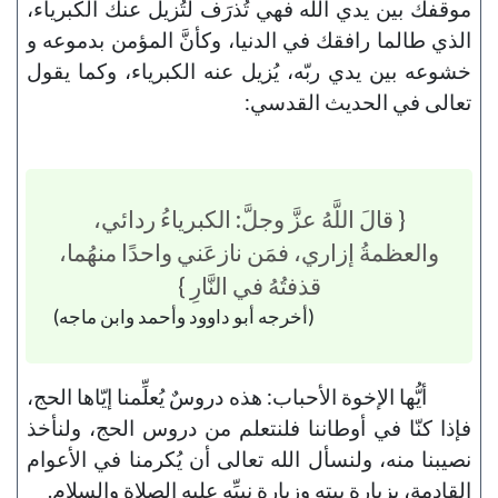
موقفك بين يدي الله فهي تُذرَف لتُزيل عنك الكبرياء،
الذي طالما رافقك في الدنيا، وكأنَّ المؤمن بدموعه و
خشوعه بين يدي ربّه، يُزيل عنه الكبرياء، وكما يقول
تعالى في الحديث القدسي:
{ قالَ اللَّهُ عزَّ وجلَّ: الكبرياءُ ردائي،
والعظمةُ إزاري، فمَن نازعَني واحدًا منهُما،
قذفتُهُ في النَّارِ }
(أخرجه أبو داوود وأحمد وابن ماجه)
أيُّها الإخوة الأحباب: هذه دروسٌ يُعلِّمنا إيّاها الحج،
فإذا كنّا في أوطاننا فلنتعلم من دروس الحج، ولنأخذ
نصيبنا منه، ولنسأل الله تعالى أن يُكرمنا في الأعوام
القادمة، بزيارة بيته وزيارة نبيِّه عليه الصلاة والسلام.