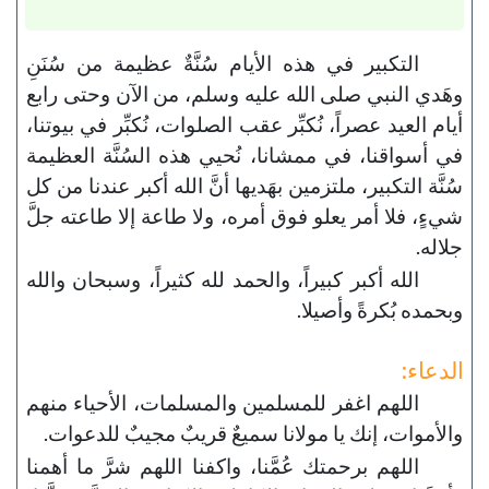
التكبير في هذه الأيام سُنَّةٌ عظيمة من سُنَنِ
وهَدي النبي صلى الله عليه وسلم، من الآن وحتى رابع
أيام العيد عصراً، نُكبِّر عقب الصلوات، نُكبِّر في بيوتنا،
في أسواقنا، في ممشانا، نُحيي هذه السُنَّة العظيمة
سُنَّة التكبير، ملتزمين بهَديها أنَّ الله أكبر عندنا من كل
شيءٍ، فلا أمر يعلو فوق أمره، ولا طاعة إلا طاعته جلَّ
جلاله.
الله أكبر كبيراً، والحمد لله كثيراً، وسبحان والله
وبحمده بُكرةً وأصيلا.
الدعاء:
اللهم اغفر للمسلمين والمسلمات، الأحياء منهم
والأموات، إنك يا مولانا سميعٌ قريبٌ مجيبٌ للدعوات.
اللهم برحمتك عُمَّنا، واكفنا اللهم شرَّ ما أهمنا