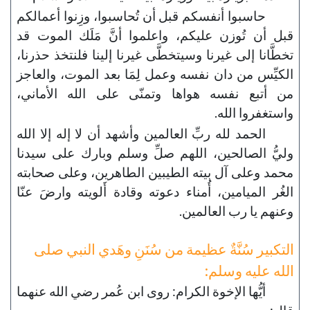
حاسبوا أنفسكم قبل أن تُحاسبوا، وزِنوا أعمالكم
قبل أن تُوزن عليكم، واعلموا أنَّ مَلَك الموت قد
تخطَّانا إلى غيرنا وسيتخطَّى غيرنا إلينا فلنتخذ حذرنا،
الكيِّس من دان نفسه وعمل لِمَا بعد الموت، والعاجز
من أتبع نفسه هواها وتمنّى على الله الأماني،
واستغفروا الله.
الحمد لله ربِّ العالمين وأشهد أن لا إله إلا الله
وليُّ الصالحين، اللهم صلِّ وسلم وبارك على سيدنا
محمد وعلى آل بيته الطيبين الطاهرين، وعلى صحابته
الغُر الميامين، أُمناء دعوته وقادة أَلويته وارضَ عنّا
وعنهم يا رب العالمين.
التكبير سُنَّةٌ عظيمة من سُنَنِ وهَدي النبي صلى
الله عليه وسلم:
أيُّها الإخوة الكرام: روى ابن عُمر رضي الله عنهما