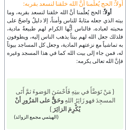
أولاً: الحج يُعلِّمنا أنَّ الله خلقنا لنسعد بقربه:
أولاً:
الحج يُعلِّمنا أنَّ الله خلقنا لنسعد بقربه، وما
بيته الذي جعله مثابةً للناس وأمناً، إلا دليلٌ واضحٌ على
محبته لعباده، فالناس أيُّها الكرام لهم طبيعةٌ مادية،
فلذلك جعل الله لهم بيتاً يذهب الناس إليه، ويطوفون
به تماشياً مع نزعتهم المادية، وجعل كل المساجد بيوتاً
له، فمن جاء إلى بيت الله كما في هذا المسجد وغيره
فإنَّ الله تعالى يكرمه:
{ مَنْ تَوَضَّأَ في بيتِهِ فَأَحْسَنَ الوَضوءَ ثمَّ أَتَى
المسجِدَ فهو زَائِرُ اللهِ
وحَقٌّ على المَزُورِ أنْ
يُكْرِمَ الزائِرَ
}
(الهيثمي مجمع الزوائد)