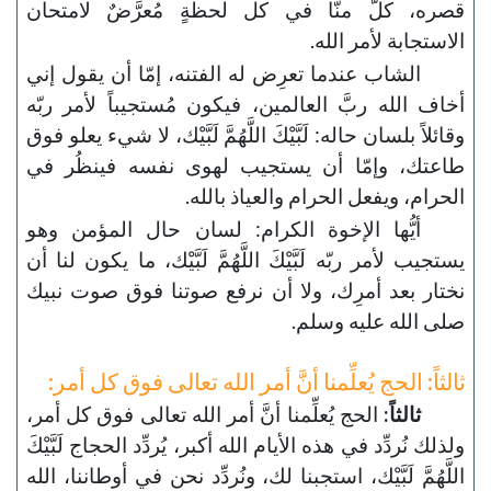
قصره، كلٌّ منّا في كل لحظةٍ مُعرَّضٌ لامتحان
الاستجابة لأمر الله.
الشاب عندما تعرِض له الفتنه، إمّا أن يقول إني
أخاف الله ربَّ العالمين، فيكون مُستجيباً لأمر ربّه
وقائلاً بلسان حاله: لَبَّيْكَ اللَّهُمَّ لَبَّيْك، لا شيء يعلو فوق
طاعتك، وإمّا أن يستجيب لهوى نفسه فينظُر في
الحرام، ويفعل الحرام والعياذ بالله.
أيُّها الإخوة الكرام: لسان حال المؤمن وهو
يستجيب لأمر ربّه لَبَّيْكَ اللَّهُمَّ لَبَّيْك، ما يكون لنا أن
نختار بعد أمرِك، ولا أن نرفع صوتنا فوق صوت نبيك
صلى الله عليه وسلم.
ثالثاً: الحج يُعلِّمنا أنَّ أمر الله تعالى فوق كل أمر:
ثالثاً:
الحج يُعلِّمنا أنَّ أمر الله تعالى فوق كل أمر،
ولذلك نُردِّد في هذه الأيام الله أكبر، يُردِّد الحجاج لَبَّيْكَ
اللَّهُمَّ لَبَّيْك، استجبنا لك، ونُردِّد نحن في أوطاننا، الله