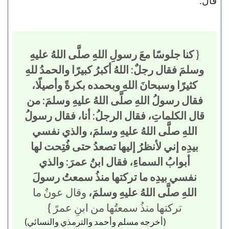
قال:
{
كنا جلوسًا معَ رسولِ اللهِ صلَّى اللهُ عليهِ
وسلمَ فقال رجلٌ: اللهُ أكبرُ كبيرًا والحمدُ للهِ
كثيرًا وسبحانَ اللهِ وبحمده بكرةً وأصيلًا،
فقال رسولُ اللهِ صلَّى اللهُ عليهِ وسلمَ: من
قال الكلماتِ، فقال الرجلُ: أنا، فقال رسولُ
اللهِ صلَّى اللهُ عليهِ وسلمَ، والذي نفسي
بيدِه إني لأنظرُ إليها تصعدُ حتى فُتِحت لها
أبوابُ السماءِ، فقال ابنُ عمرَ: والذي
نفسي بيدِه ما تركتها منذُ سمعتُ رسولَ
اللهِ صلَّى اللهُ عليهِ وسلمَ،
وقال عونٌ ما
تركتها منذُ سمعتُها من ابنِ عمرً }
(أخرجه مسلم وأحمد والترمذي والنسائي)