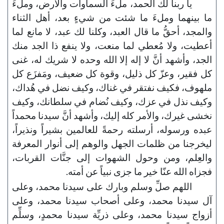
يا ربنا لك الحمد، ملءَ السماوات والأرض، وملءَ
ما بينهما وملءَ ما شئت من شيءٍ بعد، أهل الثناء
والمجد، أحقُّ ما قال العبد، وكلنا لك عبد، لا مانع لما
أعطيت، ولا مُعطي لما منعت، ولا ينفع ذا الجد منك
الجد، وأشهد أنَّ لا إله إلا الله وحده لا شريك له، غنى
كل فقير، وعزّ كل ذليل، وقوة كل ضعيف، ومَفزَع كل
ملهوف، فكيف نفتقر في غناك، وكيف نضل في هُداك،
وكيف نذل في عزك، وكيف نُضام في سلطانك، وكيف
نخشى غيرك، والأمر كله إليك، وأشهد أنَّ سيدنا محمداً
عبده ورسوله، أرسلته رحمةً للعالمين بشيراً ونذيراً،
ليخرجنا من ظلمات الجهل والوهم إلى أنوار المعرفة
والعِلم، ومن وحول الشهوات إلى جنَّات القربات،
فجزاه الله عنّا خير ما جزى نبياً عن أمته.
اللهم صلِّ وسلم وبارك على سيدنا محمد، وعلى
آل سيدنا محمد، وعلى أصحاب سيدنا محمد، وعلى
أزواج سيدنا محمد، وعلى ذريِّة سيدنا محمدٍ، وسلِّم