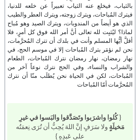
بالثياب، فيخلع عنه الثياب تعبيراً عن خلعه للدنيا،
فيترك المُباحات، ويترك زوجته، ويترك العطر والطيب
الذي هو أيضاً من المندوبات، ويترك الصيد وهو مُباح
لماذا؟ ليُثبِت لله تعالى أنَّ أمر الله فوق كل أمرٍ، فلا
أقلَّ أيُّها المسلم وأنت في بلدك أن تترك المُحرَّمات،
نحن لم نؤمَر بترك المُباحات إلا في موسم الحج، في
نهار رمضان، نهار رمضان نترك المُباحات، الطعام
والشراب والنساء، وفي الحج نترك نوعاً آخر من
المُباحات، لكن في الحياة نحن يُطلَب منّا أن نترك
المُحرَّمات أمّا المُباحات
{
كُلوا واشرَبوا وتَصَدَّقوا والبَسوا في غيرِ
مَخيلَةٍ
ولا سَرَفٍ إنَّ اللهَ يُحِبُّ أن تُرَى نِعمَتُه
على عَبدِهِ }