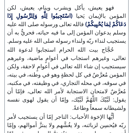
فهو يعيش، يأكل ويشرب وينام، يعيش، لكن
المؤمن بالإيمان يَحيا
(اسْتَجِيبُوا لِلَّهِ وَلِلرَّسُولِ إِذَا
دَعَاكُمْ لِمَا يُحْيِيكُمْ)
فالله تعالى ورسوله صلى الله عليه
وسلم يدعوان المؤمن إلى ما فيه حياته، فحريٌّ به أن
يستجيب لنداء ربّه ولنداء رسوله صلى الله عليه وسلم.
حُجَّاج بيت الله الحرام استجابوا لدعوة الله
تعالى، وغيرهم استجاب في أعوامٍ ماضية، وغيرهم
سيستجيب إن شاء الله تعالى في أعوامٍ لاحقة، ولكن
المؤمن مُعرَّضٌ في كل لحظةٍ وهو في وطنه، في بيته،
في سوقه، في محله التجاري، في وظيفته، في مكتبه،
مُعرَّضٌ لامتحان الاستجابة لأمر الله تعالى، فإمّا أن
يقول: لَبَّيْكَ اللَّهُمَّ لَبَّيْك، وإمّا أن يقول لهوى نفسه
ولشيطانه سمعاً وطاعةً.
أيُّها الإخوة الأحباب: التاجر إمّا أن يستجيب لأمر
ربّه فيُحسِن لزبائنه، ولا يغُشَّهم ولا يبتزَّ أموالهم، وإمّا