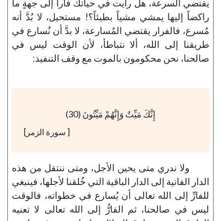
يقتضي السرعة، هل رأيت في حياتك فاراً إلى جهةٍ ما
راكضاً إليها يمشي مشياً بطيئاً؟! مستحيل، لا بُدَّ أنه
مُسرع، فالفرار يقتضي المُسارعة، لا بدَّ أن نُسارع في
طريقنا إلى الله، ألا نتباطأ، لأن الوقت ليس في
صالحنا، نحن محكومون بالموت مع وقف التنفيذ:
إِنَّكَ مَيِّتٌ وَإِنَّهُمْ مَيِّتُونَ (30)
[ سورة الزمر]
ولا ندري متى يحين الأجل، ومتى ننتقل من هذه
الدار الفانية إلى الدار الباقية التي خُلقنا لأجلها، فينبغي
للفارِّ إلى الله تعالى أن يُسارع في خطواته، فالوقت
ليس في صالحنا، ثم الفارُّ إلى الله تعالى لا تعنيه