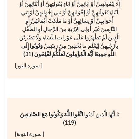
إِلَّا لِبُعُولَتِهِنَّ أَوْ آبَائِهِنَّ أَوْ آبَاءِ بُعُولَتِهِنَّ أَوْ أَبْنَائِهِنَّ أَوْ
أَبْنَاءِ بُعُولَتِهِنَّ أَوْ إِخْوَانِهِنَّ أَوْ بَنِي إِخْوَانِهِنَّ أَوْ بَنِي
أَخَوَاتِهِنَّ أَوْ نِسَائِهِنَّ أَوْ مَا مَلَكَتْ أَيْمَانُهُنَّ أَوِ
التَّابِعِينَ غَيْرِ أُولِي الْإِرْبَةِ مِنَ الرِّجَالِ أَوِ الطِّفْلِ
الَّذِينَ لَمْ يَظْهَرُوا عَلَى عَوْرَاتِ النِّسَاءِ وَلَا يَضْرِبْنَ
بِأَرْجُلِهِنَّ لِيُعْلَمَ مَا يُخْفِينَ مِنْ زِينَتِهِنَّ
وَتُوبُوا إِلَى
اللَّهِ جَمِيعًا أَيُّهَ الْمُؤْمِنُونَ لَعَلَّكُمْ تُفْلِحُونَ (31)
[ سورة النور]
يَا أَيُّهَا الَّذِينَ آمَنُوا
اتَّقُوا اللَّهَ وَكُونُوا مَعَ الصَّادِقِينَ
(119)
[ سورة التوبة]