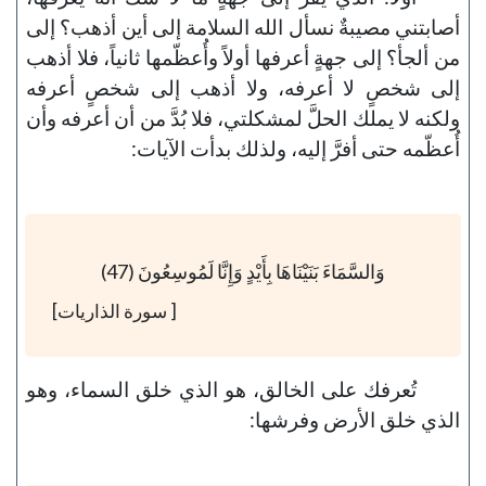
أصابتني مصيبةٌ نسأل الله السلامة إلى أين أذهب؟ إلى
من ألجأ؟ إلى جهةٍ أعرفها أولاً وأُعظّمها ثانياً، فلا أذهب
إلى شخصٍ لا أعرفه، ولا أذهب إلى شخصٍ أعرفه
ولكنه لا يملك الحلَّ لمشكلتي، فلا بُدَّ من أن أعرفه وأن
أُعظّمه حتى أفرَّ إليه، ولذلك بدأت الآيات:
وَالسَّمَاءَ بَنَيْنَاهَا بِأَيْدٍ وَإِنَّا لَمُوسِعُونَ (47)
[ سورة الذاريات]
تُعرفك على الخالق، هو الذي خلق السماء، وهو
الذي خلق الأرض وفرشها: