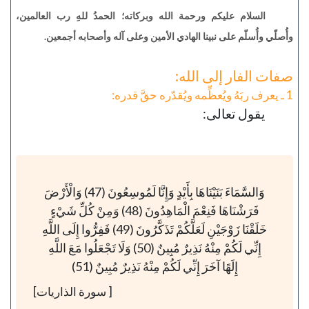
السلام عليكم ورحمة الله وبركاته؛ الحمدُ للهِ رب العالمين،
وأُصلّي وأُسلّم على نبينا الهادي الأمين وعلى آله وأصحابه أجمعين.
صفات الفار إلى الله:
1 ـ يعرف ربَهُ ويُعظِّمه ويُقدّره حقَّ قدره:
يقول تعالى:
وَالسَّمَاءَ بَنَيْنَاهَا بِأَيْدٍ وَإِنَّا لَمُوسِعُونَ (47) وَالْأَرْضَ
فَرَشْنَاهَا فَنِعْمَ الْمَاهِدُونَ (48) وَمِنْ كُلِّ شَيْءٍ
خَلَقْنَا زَوْجَيْنِ لَعَلَّكُمْ تَذَكَّرُونَ (49) فَفِرُّوا إِلَى اللَّهِ
إِنِّي لَكُمْ مِنْهُ نَذِيرٌ مُبِينٌ (50) وَلَا تَجْعَلُوا مَعَ اللَّهِ
إِلَهًا آخَرَ إِنِّي لَكُمْ مِنْهُ نَذِيرٌ مُبِينٌ (51)
[ سورة الذاريات]