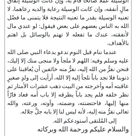
الوسيلة عملاً صالحاً قام به، وإن كانت الوسيلة إنفاق
مالٍ أنفقه، وإن كانت الوسيلة رعاية والديه رعاهما، لا
تعنيه الوسيلة بقدر ما تعنيه النتيجة فلا يتمنى ما فضّل
الله به الناس بعضهم على بعض فيقول: لو عندي مال
لأنفقته، عندك ما تفعله لا تهتم بالوسائل بل اهتم
بالأهداف.
عندما ننام قبل النوم ندعو بدعاء النبي صلى الله
عليه وسلم وفيه: اللهم لا ملجأ ولا منجى منك إلا إليك،
فنحن نفرُّ من الله إليه، نفرُّ منه خائفين أن يُعاقبنا على
ذنوبنا فلا نجد باباً نلجأ إليه إلا الله، أرأيت إلى ولدٍ صغيرٍ
عاقبته أمه وأخرجته من البيت ذهب عشرات الأمتار ثم
نظر خلفه فلم يجد باباً يطرقه إلا باب أمه فعاد فارّاً
منها إليها، فاحتضنته، وضمته، وآوته، ورعته، والله
تعالى نفرُّ منه إليه، لأنه ليس لنا إلا بابه جلَّ جلاله.
إلى المُلتقى أستودعكم الله.
والسلام عليكم ورحمة الله وبركاته