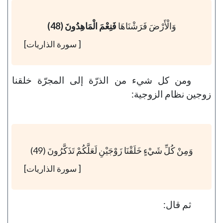
وَالْأَرْضَ فَرَشْنَاهَا
فَنِعْمَ الْمَاهِدُونَ (48)
[ سورة الذاريات]
ومن كل شيء من الذرّة إلى المجرّة خلقنا
زوجين نظام الزوجية:
وَمِنْ كُلِّ شَيْءٍ خَلَقْنَا زَوْجَيْنِ لَعَلَّكُمْ تَذَكَّرُونَ (49)
[ سورة الذاريات]
ثم قال: