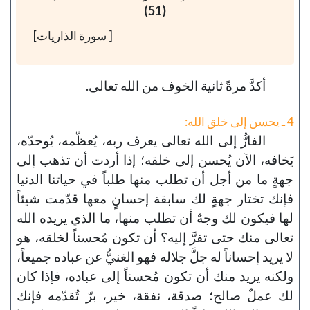
(51)
[ سورة الذاريات]
أكدَّ مرةً ثانية الخوف من الله تعالى.
4 ـ يحسن إلى خلق الله:
الفارُّ إلى الله تعالى يعرف ربه، يُعظّمه، يُوحدّه،
يَخافه، الآن يُحسن إلى خلقه؛ إذا أردت أن تذهب إلى
جهةٍ ما من أجل أن تطلب منها طلباً في حياتنا الدنيا
فإنك تختار جهةٍ لك سابقة إحسانٍ معها قدّمت شيئاً
لها فيكون لك وجهٌ أن تطلب منها، ما الذي يريده الله
تعالى منك حتى تفرَّ إليه؟ أن تكون مُحسناً لخلقه، هو
لا يريد إحساناً له جلَّ جلاله فهو الغنيُّ عن عباده جميعاً،
ولكنه يريد منك أن تكون مُحسناً إلى عباده، فإذا كان
لك عملٌ صالح؛ صدقة، نفقة، خير، برّ تُقدّمه فإنك