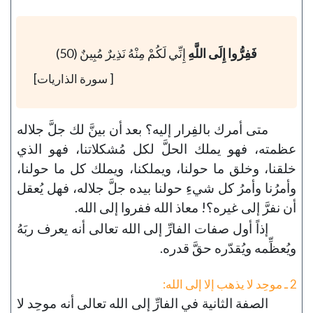
فَفِرُّوا إِلَى اللَّهِ
إِنِّي لَكُمْ مِنْهُ نَذِيرٌ مُبِينٌ (50)
[ سورة الذاريات]
متى أمرك بالفِرار إليه؟ بعد أن بينَّ لك جلَّ جلاله
عظمته، فهو يملك الحلَّ لكل مُشكلاتنا، فهو الذي
خلقنا، وخلق ما حولنا، ويملكنا، ويملك كل ما حولنا،
وأمرُنا وأمرُ كل شيءِ حولنا بيده جلَّ جلاله، فهل يُعقل
أن نفرَّ إلى غيره؟! معاذ الله ففروا إلى الله.
إذاً أول صفات الفارِّ إلى الله تعالى أنه يعرف ربَهُ
ويُعظِّمه ويُقدّره حقَّ قدره.
2 ـ موحِد لا يذهب إلا إلى الله:
الصفة الثانية في الفارِّ إلى الله تعالى أنه موحِد لا