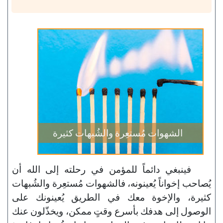
الشهوات مُستعِرة والشُبهات كثيرة
فينبغي دائماً للمؤمن في رحلته إلى الله أن
يُصاحب إخواناً يُعينونه، فالشهوات مُستعِرة والشُبهات
كثيرة، والإخوة معك في الطريق يُعينونك على
الوصول إلى هدفك بأسرع وقتٍ ممكن، ويخذّلون عنك