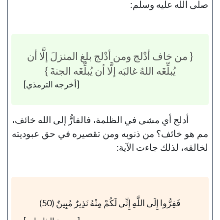
صلى الله عليه وسلم:
{ من خاف أدْلج ومن أدْلج بلغ المنزلَ إلَّا أن
يُبلِّغَه اللهُ غالبَه إلَّا أن يُبلِّغَه الجنةَ }
[أخرجه الترمذي]
أدلج أي مشى في الظلمة، فالفارُّ إلى الله خائف،
مم هو خائف؟ من ذنوبه ومن تقصيره في حق عبوديته
لخالقه، لذلك جاءت الآية:
فَفِرُّوا إِلَى اللَّهِ إِنِّي لَكُمْ مِنْهُ نَذِيرٌ مُبِينٌ (50)