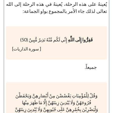
يُعينهُ على هذه الرحلة، يُعينهُ في هذه الرحلة إلى الله
تعالى لذلك جاء الأمر بالمجموع بواو الجماعة:
فَفِرُّوا إِلَى اللَّهِ
إِنِّي لَكُم مِّنْهُ نَذِيرٌ مُّبِينٌ (50)
[ سورة الذاريات]
جميعاً.
وَقُلْ لِلْمُؤْمِنَاتِ يَغْضُضْنَ مِنْ أَبْصَارِهِنَّ وَيَحْفَظْنَ
فُرُوجَهُنَّ وَلَا يُبْدِينَ زِينَتَهُنَّ إِلَّا مَا ظَهَرَ مِنْهَا
وَلْيَضْرِبْنَ بِخُمُرِهِنَّ عَلَى جُيُوبِهِنَّ وَلَا يُبْدِينَ زِينَتَهُنَّ