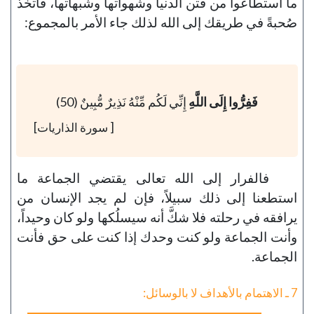
ما استطاعوا من فتن الدنيا وشهواتها وشُبهاتها، فاتخذ
صُحبةً في طريقك إلى الله لذلك جاء الأمر بالمجموع:
فَفِرُّوا إِلَى اللَّهِ
إِنِّي لَكُم مِّنْهُ نَذِيرٌ مُّبِينٌ (50)
[ سورة الذاريات]
فالفرار إلى الله تعالى يقتضي الجماعة ما
استطعنا إلى ذلك سبيلاً، فإن لم يجد الإنسان من
يرافقه في رحلته فلا شكَّ أنه سيسلُكها ولو كان وحيداً،
وأنت الجماعة ولو كنت وحدك إذا كنت على حق فأنت
الجماعة.
7 ـ الاهتمام بالأهداف لا بالوسائل: