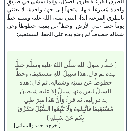
الطرق الفرعية طرق الضلال، وإنما يمشي في طريقٍ
واحدة مُسرعاً فيها، متجهاً إلى جهةٍ واحدة، لا يعتني
بالطرق الفرعية أبداً، النبي صلى الله عليه وسلم خطَّ
يوماً خطاً على الأرض، وخط َّعن يمينه خطوطاً وعن
شماله خطوطاً ثم وضع يده على الخط المستقيم:
{ خطَّ رسولُ اللهِ صلَّى اللهُ عليهِ وسلَّمَ خطًّا
بيدِه ثم قال: هذا سبيلُ اللهِ مستقيمًا، وخطَّ
خطوطًا عن يمينِه وشمالِه، ثم قال: هذه
السبلُ ليس منها سبيلٌ إلا عليه شيطانٌ
يدعو إليه، ثم قرأ: وَأَنَّ هَذَا صِرَاطِي
مُسْتَقِيمًا فَاتَّبِعُوهُ وَلَا تَتَّبِعُوا السُّبُلَ فَتَفَرَّقَ
بِكم عَنْ سَبِيلِهِ }
[أخرجه أحمد والنسائي]