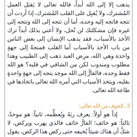
يذهب إلا إلى الله أبداً، فالله تعالى لا يَقبَل العمل
المُشترك، ولا يُقبِل على القلب المُشترك، إذا أردت أن
تتجه فاتجه إليه وحده، أما أن تتجه إلى الله وتتجه إلى
غيره فإن مشكلتك لن تُحل، ولا أعني بذلك أبداً ترك
الأخذ بالأسباب، فقد يذهب الإنسان إلى بعض الناس
من باب الأخذ بالأسباب أما القلب فمتجهٌ إلى جهةٍ
واحدة وهي الله، مرِض العبد ذهب إلى الطبيب وهذا
مطلوب ومندوب لكن من الشافي في قلبه؟ هو الله
فقط وحده، فالفارُّ إلى الله موحِد يتجه إلى جهةٍ واحدةٍ
بقلبه، ويتخذ الأسباب التي أمره الله تعالى باتخاذها في
طاعة الله تعالى.
3 ـ الخوف من الله تعالى:
إذاً هو أولاً: يعرف ربَهُ ويُعظِّمه، ثانياً: هو موحدٌ،
ثالثاً: هو خائف؛ الفارُّ خائف فالذي يهرب ويركض، لا
شكَّ أن هناك شيئاً يُخيفه حتى ركض هذا الركض، يقول