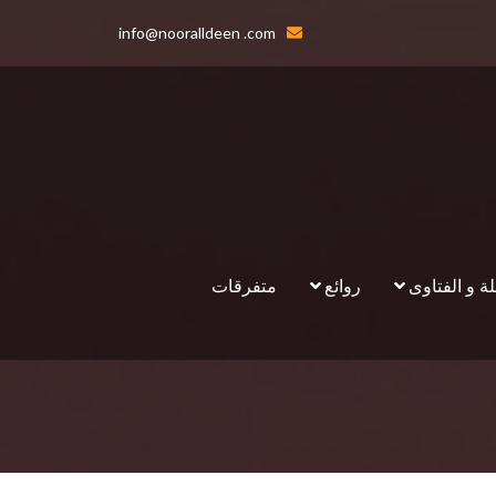
info@nooralldeen .com
لة و الفتاوى
روائع
متفرقات