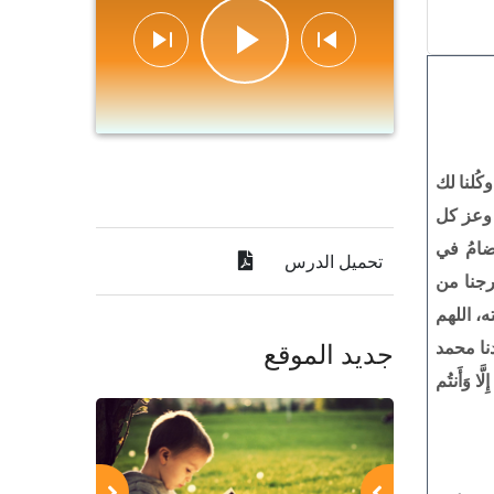
كُلنا لك
، وعز كل
امُ في
تحميل الدرس
رجنا من
، اللهم
نا محمد
جديد الموقع
ّا وَأَنتُم