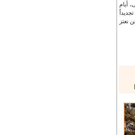
، أيام
جديداً
ن نعتز