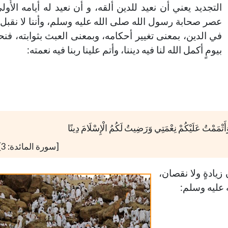
التجديد يعني أن نعيد للدين ألقه، و أن نعيد له أيامه الأُولى
عصر صحابة رسول الله صلى الله عليه وسلم، وأننا لا نقبل ت
في الدين، بمعنى تغيير أحكامه، وبمعنى العبث بثوابته، فنح
بيومٍ أكمل الله لنا فيه ديننا، وأتم علينا ربنا فيه نعمته:
وَأَتْمَمْتُ عَلَيْكُمْ نِعْمَتِي وَرَضِيتُ لَكُمُ الْإِسْلَامَ دِينًا
[سورة المائدة: 3]
زيادةٍ ولا نقصان،
ه عليه وسلم: