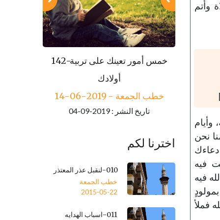
ة وأتم
143-مكارم الأخلاق
خطب الجمعة - 2019-06-21
تاريخ النشر : 2019-09-04
خطب الجمعة - 
تاريخ النشر
 وأيام
نا نحن
اخترنا لكم
 دعاءك
ت فيه
010-لنقبل عذر المعتذر
له فيه
خطب الجمعة
مولودٍ
2015-05-22
ه فملأ
011-اسباب الهدايه