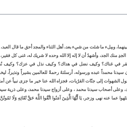
ينهما، ومِلء ما شئت من شيء بعد، أهل الثناء والمجد أحق ما قال العبد، و
الجدِ منك الجد، وأشهدُ أن لا إله إلا الله وحده لا شريك له، غنى كل فقير
قر في غناك؟ وكيف نضل في هداك؟ وكيف نذل في عزك؟ وكيف نُض
دنا محمداً عبده ورسوله، أرسلتهُ رحمةً للعالمين بشيراً ونذيراً، ليخ
 الشهوات إلى جنّات القرُبات، فجزاه الله عنا خير ما جزى نبياً عن أمته
 وعلى أصحاب سيدنا محمد ، وعلى أزواج سيدنا محمد، وعلى ذرية سيد
هى وزجر، يَا أَيُّهَا الَّذِينَ آمَنُوا اتَّقُوا اللَّهَ حَقَّ تُقَاتِهِ وَلَا تَمُوتُنَّ إِلَ