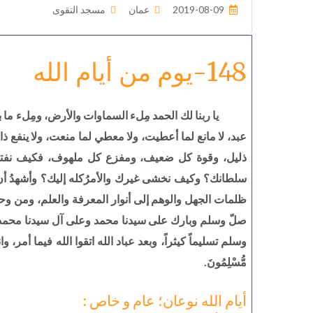
2019-08-09
عمان
مسجد التقوى
148-يوم من أيام الله
يا ربنا لك الحمد مِلء السماوات والأرض، ومِلء ما ب
عبد، لا مانع لما أعطيت، ولا معطي لما منعت، ولا ينفع ذا 
ذليل، وقوة كل ضعيف، ومفزع كل ملهوف، فكيف نفت
سلطانك؟ وكيف نخشى غيرك والأمرُكله إليك؟ وأشهدُ أن سي
ظلمات الجهل والوهم إلى أنوار المعرفة والعلم، ومن وحول
صلّ وسلم وبارك على سيدنا محمد وعلى آل سيدنا محمد،
وسلم تسليماً كيثراً، وبعد عباد الله اتقوا الله فيما أمر، وانتَهوا عما عنه ن
مُّسْلِمُونَ.
أيام الله نوعان؛ عام و خاص :