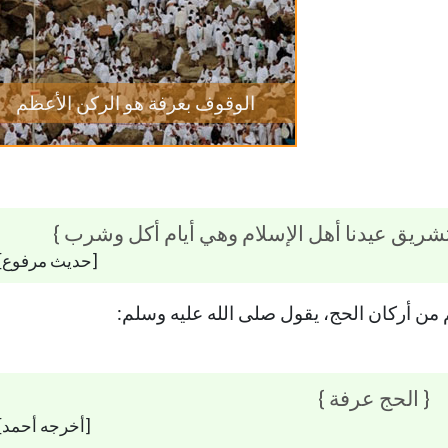
الوقوف بعرفة هو الركن الأعظم
لتشريق عيدنا أهل الإسلام وهي أيام أكل وشرب }
[حديث مرفوع]
م من أركان الحج، يقول صلى الله عليه وسلم:
{ الحج عرفة }
[أخرجه أحمد]