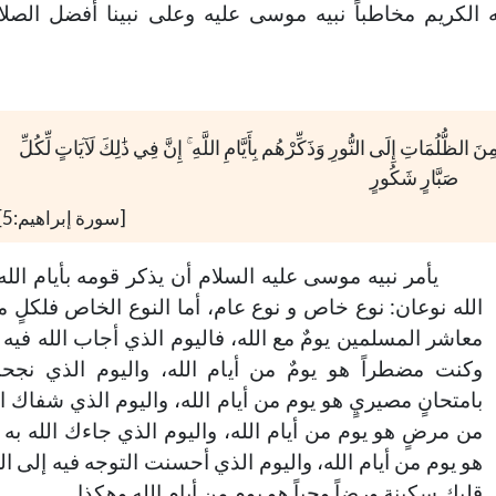
ه الكريم مخاطباً نبيه موسى عليه وعلى نبينا أفضل الصلا
142-خمس أمور تعينك على تربية
144-حفظ العقل
نَ الظُّلُمَاتِ إِلَى النُّورِ وَذَكِّرْهُم بِأَيَّامِ اللَّهِ ۚ إِنَّ فِي ذَٰلِكَ لَآيَاتٍ لِّكُلِّ
أولادك
خطب الجمعة - 2019-06-28
صَبَّارٍ شَكُورٍ
تاريخ النشر : 2019-09-04
خطب الجمعة - 2019-06-14
[سورة إبراهيم:5]
تاريخ النشر : 2019-09-04
يأمر نبيه موسى عليه السلام أن يذكر قومه بأيام الله،
الله نوعان: نوع خاص و نوع عام، أما النوع الخاص فلكلٍ م
معاشر المسلمين يومٌ مع الله، فاليوم الذي أجاب الله فيه
وكنت مضطراً هو يومٌ من أيام الله، واليوم الذي نجح
بامتحانٍ مصيريٍ هو يوم من أيام الله، واليوم الذي شفاك ال
من مرضٍ هو يوم من أيام الله، واليوم الذي جاءك الله به ب
هو يوم من أيام الله، واليوم الذي أحسنت التوجه فيه إلى الل
قلبك سكينة ورضاً وحباً هو يوم من أيام الله وهكذا..