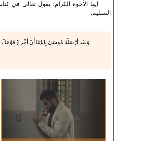
أيها الأخوة الكرام؛ يقول تعالى في كتاب
التسليم:
143-مكارم الأخلاق
وَلَقَدْ أَرْسَلْنَا مُوسَىٰ بِآيَاتِنَا أَنْ أَخْرِجْ قَوْمَكَ مِ
خطب الجمعة - 2019-06-21
تاريخ النشر : 2019-09-04