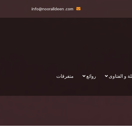
info@nooralldeen .com
لة و الفتاوى
روائع
متفرقات