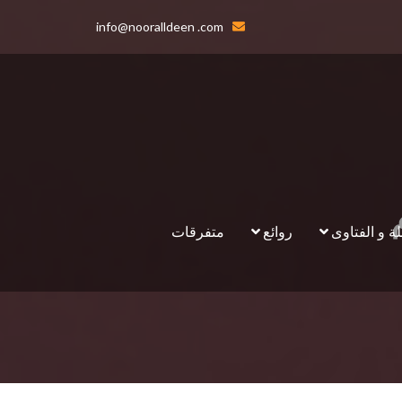
info@nooralldeen .com
لة و الفتاوى
روائع
متفرقات