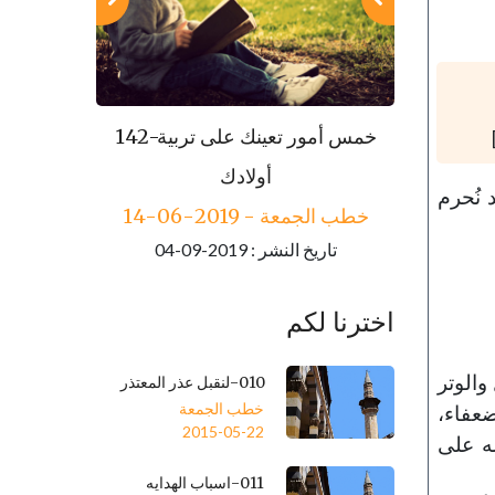
143-مكارم الأخلاق
خطب الجمعة - 2019-06-21
 نُحرم
تاريخ النشر : 2019-09-04
خطب الجمعة - 
تاريخ النشر
اخترنا لكم
والوتر
010-لنقبل عذر المعتذر
خطب الجمعة
ضعفاء،
2015-05-22
له على
011-اسباب الهدايه