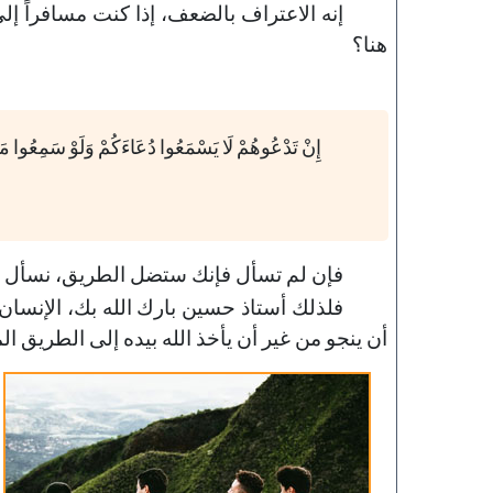
إنه الاعتراف بالضعف، إذا كنت مسافراً إل
هنا؟
إِنْ تَدْعُوهُمْ لَا يَسْمَعُوا دُعَاءَكُمْ وَلَوْ سَمِعُوا مَا
فإن لم تسأل فإنك ستضل الطريق، نسأل ال
فلذلك أستاذ حسين بارك الله بك، الإنسان 
أن ينجو من غير أن يأخذ الله بيده إلى الطريق ا