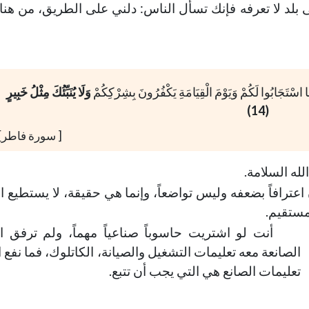
ى بلد لا تعرفه فإنك تسأل الناس: دلني على الطريق، من هنا
 اسْتَجَابُوا لَكُمْ وَيَوْمَ الْقِيَامَةِ يَكْفُرُونَ بِشِرْكِكُمْ
وَلَا يُنَبِّئُكَ مِثْلُ خَبِيرٍ
(14)
[ سورة فاطر]
له السلامة.
اعترافاً بضعفه وليس تواضعاً، وإنما هي حقيقة، لا يستطيع ا
لمستقيم.
أنت لو اشتريت حاسوباً صناعياً مهماً، ولم ترفق 
الصانعة معه تعليمات التشغيل والصيانة، الكاتلوك، فما نفع ا
تعليمات الصانع هي التي يجب أن تتبع.