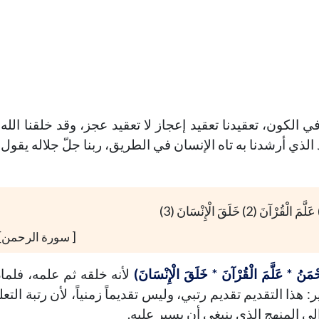
ي الكون، تعقيدنا تعقيد إعجاز لا تعقيد عجز، وقد خلقنا الله 
د الذي أرشدنا به تاه الإنسان في الطريق، ربنا جلّ جلاله يقول:
[ سورة الرحمن]
ْمَنُ * عَلَّمَ الْقُرْآنَ * خَلَقَ الْإِنْسَانَ)
لأنه خلقه ثم علمه، فلماذ
 هذا التقديم تقديم رتبي، وليس تقديماً زمنياً، لأن رتبة التعل
لى المنهج الذي ينبغي أن يسير عليه.