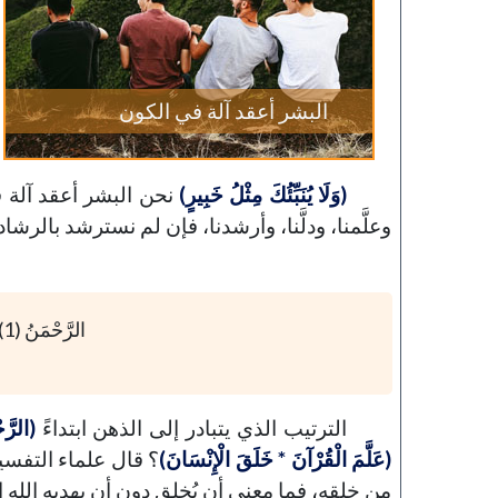
البشر أعقد آلة في الكون
(وَلَا يُنَبِّئُكَ مِثْلُ خَبِيرٍ)
نحن البشر أعقد آلة ف
وعلَّمنا، ودلَّنا، وأرشدنا، فإن لم نسترشد بالرشا
الرَّحْمَنُ (1) عَلَّمَ الْقُرْآنَ (2) خَلَقَ الْإِنْسَانَ (3)
الترتيب الذي يتبادر إلى الذهن ابتداءً
(الرَّح
(عَلَّمَ الْقُرْآنَ * خَلَقَ الْإِنْسَانَ)
؟ قال علماء التفسير:
من خلقه، فما معنى أن يُخلق دون أن يهديه الله إ