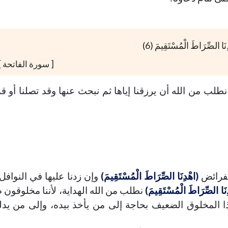
نَا الصِّرَاطَ الْمُسْتَقِيمَ (6)
142-خمس أمور تعينك على تربية
144-حفظ العقل
[ سورة الفاتحة ]
أولادك
خطب الجمعة - 2019-06-28
طلب من الله أن يرزقنا إياها ثم نبحث عنها وقد تصلنا أو قد
تاريخ النشر : 2019-09-04
خطب الجمعة - 2019-06-14
تاريخ النشر : 2019-09-04
لفرائض
(اهْدِنَا الصِّرَاطَ الْمُسْتَقِيمَ)
وإن زدنا عليها في النوافل 
نَا الصِّرَاطَ الْمُسْتَقِيمَ)
نطلب من الله الهداية، لأننا مخلوقون 
هذا المخلوق الضعيف بحاجة إلى من يأخذ بيده، وإلى من يد