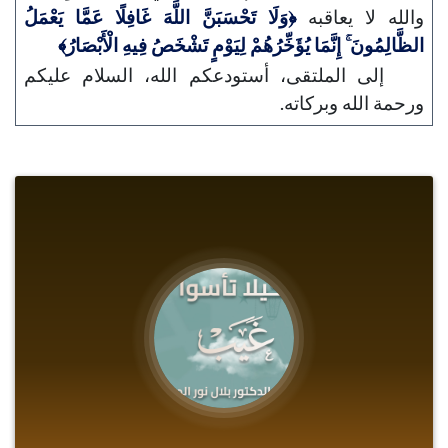
والله لا يعاقبه
﴿وَلَا تَحْسَبَنَّ اللَّهَ غَافِلًا عَمَّا يَعْمَلُ
الظَّالِمُونَ ۚ إِنَّمَا يُؤَخِّرُهُمْ لِيَوْمٍ تَشْخَصُ فِيهِ الْأَبْصَارُ﴾
إلى الملتقى، أستودعكم الله، السلام عليكم
ورحمة الله وبركاته.