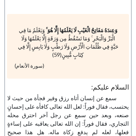
وَعِندَهُ مَفَاتِحُ الْغَيْبِ لَا يَعْلَمُهَا إِلَّا هُوَ ۚ
وَيَعْلَمُ مَا فِي
الْبَرِّ وَالْبَحْرِ ۚ وَمَا تَسْقُطُ مِن وَرَقَةٍ إِلَّا يَعْلَمُهَا وَلَا
حَبَّةٍ فِي ظُلُمَاتِ الْأَرْضِ وَلَا رَطْبٍ وَلَا يَابِسٍ إِلَّا فِي
كِتَابٍ مُّبِينٍ(59)
(سورة الأنعام)
السلام عليكم:
سمع عن إنسان أتاه رزق وفير فجأة من حيث لا
يحتسب، فقال فوراً: لعل الله تعالى كافأه على إحسانٍ
صنعه، وبعد حين سمع عن رجل آخر احترق محله
التجاري، فقال فوراً: إن الله تعالى يعاقبه على إساءةٍ
فعلها، لعله لم يدفع زكاة ماله. هل هذا صحيح