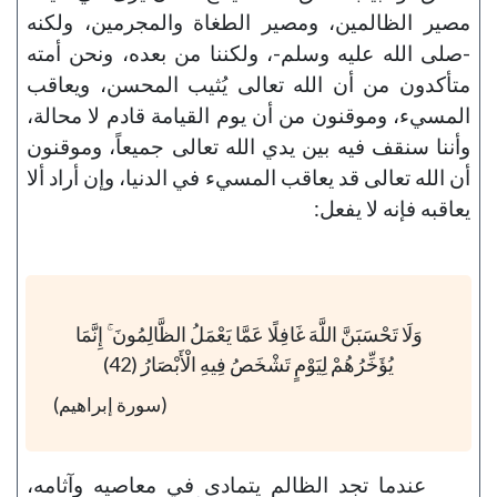
مصير الظالمين، ومصير الطغاة والمجرمين، ولكنه
-صلى الله عليه وسلم-، ولكننا من بعده، ونحن أمته
متأكدون من أن الله تعالى يُثيب المحسن، ويعاقب
المسيء، وموقنون من أن يوم القيامة قادم لا محالة،
وأننا سنقف فيه بين يدي الله تعالى جميعاً، وموقنون
أن الله تعالى قد يعاقب المسيء في الدنيا، وإن أراد ألا
يعاقبه فإنه لا يفعل:
وَلَا تَحْسَبَنَّ اللَّهَ غَافِلًا عَمَّا يَعْمَلُ الظَّالِمُونَ ۚ إِنَّمَا
يُؤَخِّرُهُمْ لِيَوْمٍ تَشْخَصُ فِيهِ الْأَبْصَارُ (42)
(سورة إبراهيم)
عندما تجد الظالم يتمادى في معاصيه وآثامه،