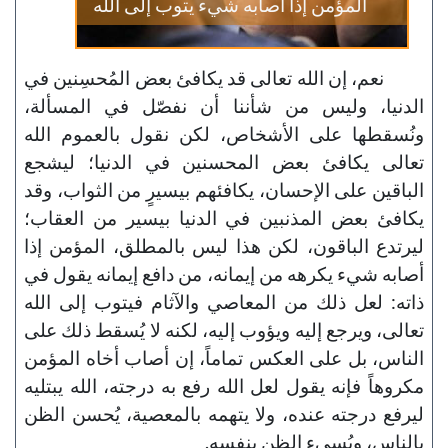
المؤمن إذا أصابه شيء يتوب إلى الله
نعم، إن الله تعالى قد يكافئ بعض المُحسِنين في
الدنيا، وليس من شأننا أن نفصّل في المسألة،
ونُسقطها على الأشخاص، لكن نقول بالعموم الله
تعالى يكافئ بعض المحسنين في الدنيا؛ ليشجع
الباقين على الإحسان، يكافئهم بيسيرٍ من الثواب، وقد
يكافئ بعض المذنبين في الدنيا بيسير من العقاب؛
ليرتدع الباقون، لكن هذا ليس بالمطلق، المؤمن إذا
أصابه شيء يكرهه من إيمانه، من دافع إيمانه يقول في
ذاته: لعل ذلك من المعاصي والآثام فيتوب إلى الله
تعالى، ويرجع إليه ويؤوب إليه، لكنه لا يُسقط ذلك على
الناس، بل على العكس تماماً، إن أصاب أخاه المؤمن
مكروهاً فإنه يقول لعل الله رفع به درجته، الله يبتليه
ليرفع درجته عنده، ولا يتهمه بالمعصية، يُحسن الظن
بالناس، ويُسيء الظن بنفسه.