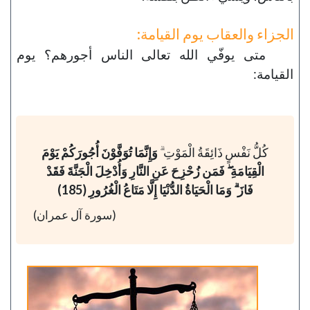
الجزاء والعقاب يوم القيامة:
متى يوفّي الله تعالى الناس أجورهم؟ يوم
القيامة:
كُلُّ نَفْسٍ ذَائِقَةُ الْمَوْتِ ۗ
وَإِنَّمَا تُوَفَّوْنَ أُجُورَكُمْ يَوْمَ
الْقِيَامَةِ ۖ فَمَن زُحْزِحَ عَنِ النَّارِ وَأُدْخِلَ الْجَنَّةَ فَقَدْ
فَازَ ۗ وَمَا الْحَيَاةُ الدُّنْيَا إِلَّا مَتَاعُ الْغُرُورِ (185)
(سورة آل عمران)