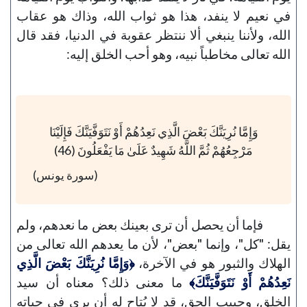
في نعيم لا ينفد، هذا هو ثواب الله، وذاك هو عقاب
الله، ولأننا ينبغي ألا ننتظر عقوبة في الدنيا، فقد قال
الله تعالى مخاطباً نبيه، وهو أحب الخلق إليه:
وَإِمَّا نُرِيَنَّكَ بَعْضَ الَّذِي نَعِدُهُمْ أَوْ نَتَوَفَّيَنَّكَ فَإِلَيْنَا
مَرْجِعُهُمْ ثُمَّ اللَّهُ شَهِيدٌ عَلَىٰ مَا يَفْعَلُونَ (46)
(سورة يونس)
فإما أن يحصل أن ترى بعينك بعض ما نعدهم، ولم
يقل: "كل"، وإنما "بعض"، لأن ما يعدهم الله تعالى من
الهلاك والثبور هو في الآخرة،
﴿وَإِمَّا نُرِيَنَّكَ بَعْضَ الَّذِي
نَعِدُهُمْ أَوْ نَتَوَفَّيَنَّكَ﴾
ما معنى ذلك؟ معناه أن سيد
الخلق، وحبيب الحق، قد لا يُتاح له أن يرى في حياته