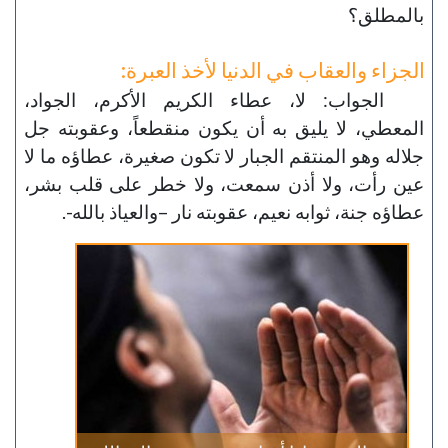
بالمطلق؟
الجزاء والعقاب في الدنيا لأخذ العبرة:
الجواب: لا، عطاء الكريم الأكرم، الجواد،
المعطي، لا يليق به أن يكون منقطعاً، وعقوبته جل
جلاله وهو المنتقم الجبار لا تكون صغيرة، عطاؤه ما لا
عين رأت، ولا أذن سمعت، ولا خطر على قلب بشر،
عطاؤه جنة، ثوابه نعيم، عقوبته نار –والعياذ بالله-.