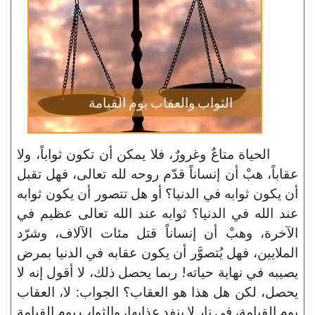
الثواب والعقاب يوم القيامة
الحياة متاعٌ وغرورٌ، فلا يمكن أن تكون ثواباً، ولا
عقاباً، هبْ أن إنساناً قدّم روحه لله تعالى، فهل تقبل
أن يكون ثوابه في الدنيا؟ أو هل تتصور أن يكون ثوابه
عند الله في الدنيا؟ ثوابه عند الله تعالى عظيم في
الآخرة، وهبْ أن إنساناً قتل مئات الآلاف، وشرّد
الملايين، فهل يُتصوَّر أن يكون عقابه في الدنيا بمرض
يصيبه في نهاية حياته! ربما يحصل ذلك، لا أقول إنه لا
يحصل، لكن هل هذا هو العقاب؟ الجواب: لا، العقاب
يوم القيامة، في نار لا ينفد عذابها، والثواب يوم القيامة