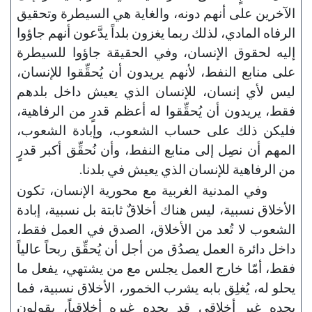
الآخرين على أنهم دونه، والغاية هي السيطرة وتحقيق
الرفاه المادي، لذلك ربما يغزون بلداً يدَّعون أنهم جاؤوا
إليه لحقوق الإنسان، وفي الحقيقة جاؤوا للسيطرة
على منابع النفط، لأنهم يريدون أن يُحقِّقوا للإنسان،
ليس لأي إنسان، للإنسان الذي يعيش داخل بلدهم
فقط، يريدون أن يُحقِّقوا له أعظم قدرٍ من الرفاهية،
فليكن ذلك على حساب الشعوب، وإبادة الشعوب،
المهم أن نصِل إلى منابع النفط، وأن نُحقِّق أكبر قدرٍ
من الرفاهية للإنسان الذي يعيش في بلدنا.
وفي المدنية الغربية مع محورية الإنسان، تكون
الأخلاق نسبية، ليس هناك أخلاقٌ ثابتة بل نسبية، إبادة
الشعوب لا تُعد من الأخلاق، الصدق في العمل فقط،
داخل دائرة العمل يصدُق من أجل أن يُحقِّق ربحاً عالياً
فقط، أمّا خارج العمل يجلس مع من يشتهي، يفعل ما
يحلو له، يُغلِق بابه يشرب الخمور، الأخلاق نسبية، فما
يجده غير أخلاقي قد يجده غيره أخلاقياً، يقولون