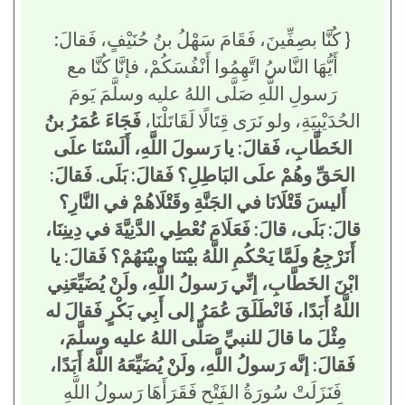
{ كُنَّا بصِفِّينَ، فَقَامَ سَهْلُ بنُ حُنَيْفٍ، فَقالَ:
أَيُّهَا النَّاسُ اتَّهِمُوا أَنْفُسَكُمْ، فإنَّا كُنَّا مع
رَسولِ اللَّهِ صَلَّى اللهُ عليه وسلَّمَ يَومَ
الحُدَيْبِيَةِ، ولو نَرَى قِتَالًا لَقَاتَلْنَا،
فَجَاءَ عُمَرُ بنُ
الخَطَّابِ، فَقالَ: يا رَسولَ اللَّهِ، أَلَسْنَا علَى
الحَقِّ وهُمْ علَى البَاطِلِ؟ فَقالَ: بَلَى. فَقالَ:
أَليسَ قَتْلَانَا في الجَنَّةِ وقَتْلَاهُمْ في النَّارِ؟
قالَ: بَلَى، قالَ: فَعَلَامَ نُعْطِي الدَّنِيَّةَ في دِينِنَا،
أَنَرْجِعُ ولَمَّا يَحْكُمِ اللَّهُ بيْنَنَا وبيْنَهُمْ؟ فَقالَ: يا
ابْنَ الخَطَّابِ، إنِّي رَسولُ اللَّهِ، ولَنْ يُضَيِّعَنِي
اللَّهُ أَبَدًا، فَانْطَلَقَ عُمَرُ إلى أَبِي بَكْرٍ فَقالَ له
مِثْلَ ما قالَ للنبيِّ صَلَّى اللهُ عليه وسلَّمَ،
فَقالَ: إنَّه رَسولُ اللَّهِ، ولَنْ يُضَيِّعَهُ اللَّهُ أَبَدًا،
فَنَزَلَتْ سُورَةُ الفَتْحِ فَقَرَأَهَا رَسولُ اللَّهِ