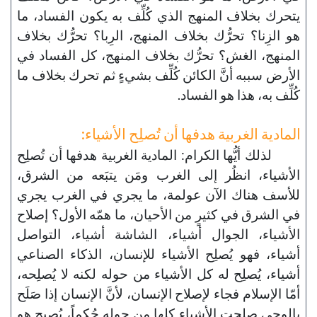
يتحرك بخلاف المنهج الذي كُلِّف به يكون الفساد، ما
هو الزِنا؟ تحرُّك بخلاف المنهج، الرِبا؟ تحرُّك بخلاف
المنهج، الغش؟ تحرُّك بخلاف المنهج، كل الفساد في
الأرض سببه أنَّ الكائن كُلِّف بشيءٍ ثم تحرك بخلاف ما
كُلِّف به، هذا هو الفساد.
المادية الغربية هدفها أن تُصلِح الأشياء:
لذلك أيُّها الكرام: المادية الغربية هدفها أن تُصلِح
الأشياء، انظُر إلى الغرب ومَن يتبَعه من الشرق،
للأسف هناك الآن عولمة، ما يجري في الغرب يجري
في الشرق في كثيرٍ من الأحيان، ما همّه الأول؟ إصلاح
الأشياء، الجوال أشياء، الشاشة أشياء، التواصل
أشياء، فهو يُصلِح الأشياء للإنسان، الذكاء الصناعي
أشياء، يُصلِح له كل الأشياء من حوله لكنه لا يُصلِحه،
أمّا الإسلام فجاء لإصلاح الإنسان، لأنَّ الإنسان إذا صَلَح
بالوحي صلحت الأشياء كلها من حوله حُكماً، يُصبِح هو