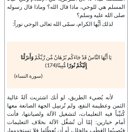
المسلم هي للوحي، ماذا قال الله؟ وماذا قال رسوله
صلى الله عليه وسلم؟
لذلك أيُّها الكرام، سمّى الله تعالى الوحي نوراً:
يَا أَيُّهَا النَّاسُ قَدْ جَاءَكُم بُرْهَانٌ مِّن رَّبِّكُمْ
وَأَنزَلْنَا
إِلَيْكُمْ نُورًا
مُّبِينًا(174)
(سورة النساء)
لأنه يُضيء الطريق، لو أنك اشتريت آلةً غالية
الثمن وعظيمة النفع، ولم تُرسِل الجهة الصانعة معها
كُتيِّباً فيه التعليمات، لتشغيل الآلة ولصيانتها، فأنت
أمام خيارين: إمّا أن تُشغِّل الآلة بخلاف التعليمات
فيُصيبُها العَطَب والخلل، أو أن تُعطّلها فلا تستخدمها،