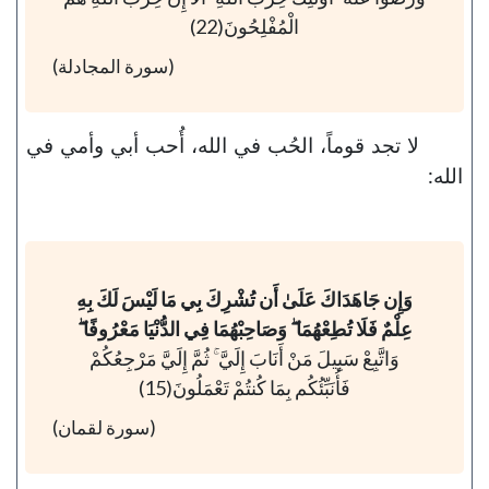
الْمُفْلِحُونَ(22)
(سورة المجادلة)
لا تجد قوماً، الحُب في الله، أُحب أبي وأمي في
الله:
وَإِن جَاهَدَاكَ عَلَىٰ أَن تُشْرِكَ بِي مَا لَيْسَ لَكَ بِهِ
عِلْمٌ فَلَا تُطِعْهُمَا ۖ وَصَاحِبْهُمَا فِي الدُّنْيَا مَعْرُوفًا ۖ
وَاتَّبِعْ سَبِيلَ مَنْ أَنَابَ إِلَيَّ ۚ ثُمَّ إِلَيَّ مَرْجِعُكُمْ
فَأُنَبِّئُكُم بِمَا كُنتُمْ تَعْمَلُونَ(15)
(سورة لقمان)