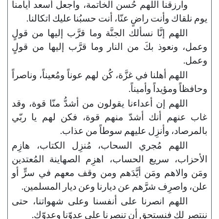
وارزقنا اللهم حُسن الخاتمة، واجعل أسعد أيامنا
يوم نلقاك وأنت راضٍ عنّا، أنت حسبُنا عليك اتكالنا.
اللهم إنَّا نسألك الجنَّة وما قرَّب إليها من قولٍ
وعمل، ونعوذ بكَ من النار وما قرَّب إليها من قولٍ
وعمل.
اللهم أهلنا في غزَّة، كُن لهم عوناً ومُعيناً، وناصراً
وحافظاً ومؤيداً وأميناً.
اللهم إن أعداءنا يقولون من أشدُّ منّا قوة، وقد
غاب عنهم أنك أشدّ منهم قوة، فكن لهم يا ربّي
بالمرصاد، وأنزِل عليهم سوطاً من عذاب.
اللهم مُجري السحاب، مُنزِل الكتاب، هازِم
الأحزاب، سريع الحساب، اهزِم الصهاينة المُعتدين
ومَن والاهم ومَن أيَّدَهم ومن وقف معهم في سرٍّ أو
علن، واصرِف شرَّهم عن ديارنا وعن ديار المسلمين.
اللهم انصرنا على أنفسنا وعلى شهواتنا، حتى
ننتصر لك فنستحق أن تنصرنا على عدوّنا وعدوّك.