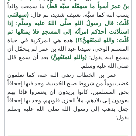
بنُ عمرَ أسوأَ ما سمِعْتُه سبَّه قطُّ)
ما سمعت والداً
يسب ابنه كما سبَّه، تعنيف شديد، ثم قال:
(سمِعْتَني
قُلْتُ: قال رسولُ اللهِ صلَّى اللهُ عليه وسلَّم: إذا
استأذَنَت أحدَكم امرأتُه إلى المسجدِ فلا يمنَعْها ثم
قُلْتَ: واللهِ لنمنَعُهنَّ؟!)
هذه هي المركزية في حياة
المسلم الوحي، سيدنا عبد الله بن عمر لم يتحمَّل أن
يسمع ابنه يقول:
(واللهِ لنمنَعُهنَّ)
بعد أن سمع قال
صلى الله عليه وسلم.
عمر بن الخطاب رضي الله عنه، كما تعلمون
غضب يوماً من شروط صلح الحُديبية، وجد فيها إجحافاً
بحق المسلمين، كانوا يريدون أن يعتمروا فإذا بهم
يعودون إلى بلادهم، ملأ الحزن قلوبهم، وجد بها إجحافاً
جعل يذهب إلى رسول الله صلى الله عليه وسلم
يقول: