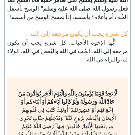
فعل رسول الله صلى الله عليه وسلم"
الوسخ بأسفل
الخُف أم بأعلاه؟ بأسفله، إذاً نمسح الوسخ من أسفله!
كل شيءٍ يجب أن يكون مرجعه إلى الله:
أيُّها الإخوة الأحباب: كل شيءٍ يجب أن يكون
مرجعه إلى الله، الحُب في الله والبُغض في الله، الولاء
لله والبراء في الله.
لَّا تَجِدُ قَوْمًا يُؤْمِنُونَ بِاللَّهِ وَالْيَوْمِ الْآخِرِ يُوَادُّونَ مَنْ
حَادَّ اللَّهَ وَرَسُولَهُ وَلَوْ كَانُوا آبَاءَهُمْ
أَوْ أَبْنَاءَهُمْ أَوْ
إِخْوَانَهُمْ أَوْ عَشِيرَتَهُمْ ۚ أُولَٰئِكَ كَتَبَ فِي قُلُوبِهِمُ
الْإِيمَانَ وَأَيَّدَهُم بِرُوحٍ مِّنْهُ ۖ وَيُدْخِلُهُمْ جَنَّاتٍ تَجْرِي
مِن تَحْتِهَا الْأَنْهَارُ خَالِدِينَ فِيهَا ۚ رَضِيَ اللَّهُ عَنْهُمْ
وَرَضُوا عَنْهُ ۚ أُولَٰئِكَ حِزْبُ اللَّهِ ۚ أَلَا إِنَّ حِزْبَ اللَّهِ هُمُ