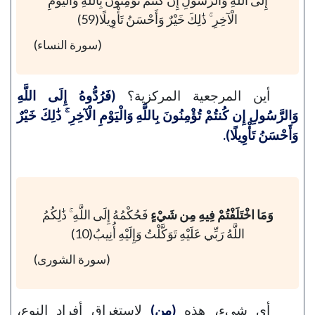
الْآخِرِ ۚ ذَٰلِكَ خَيْرٌ وَأَحْسَنُ تَأْوِيلًا(59)
(سورة النساء)
أين المرجعية المركزية؟
(فَرُدُّوهُ إِلَى اللَّهِ
وَالرَّسُولِ إِن كُنتُمْ تُؤْمِنُونَ بِاللَّهِ وَالْيَوْمِ الْآخِرِ ۚ ذَٰلِكَ خَيْرٌ
وَأَحْسَنُ تَأْوِيلًا).
وَمَا اخْتَلَفْتُمْ فِيهِ مِن شَيْءٍ
فَحُكْمُهُ إِلَى اللَّهِ ۚ ذَٰلِكُمُ
اللَّهُ رَبِّي عَلَيْهِ تَوَكَّلْتُ وَإِلَيْهِ أُنِيبُ(10)
(سورة الشورى)
أي شيء، هذه
(مِن)
لاستغراق أفراد النوع،