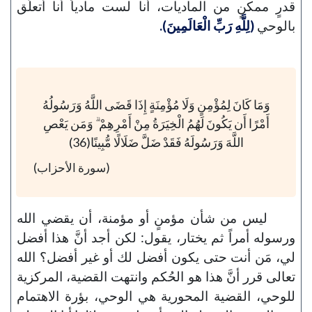
قدرٍ ممكنٍ من الماديات، أنا لست مادياً أنا أتعلَّق
بالوحي
(لِلَّهِ رَبِّ الْعَالَمِينَ).
وَمَا كَانَ لِمُؤْمِنٍ وَلَا مُؤْمِنَةٍ إِذَا قَضَى اللَّهُ وَرَسُولُهُ
أَمْرًا أَن يَكُونَ لَهُمُ الْخِيَرَةُ مِنْ أَمْرِهِمْ ۗ وَمَن يَعْصِ
اللَّهَ وَرَسُولَهُ فَقَدْ ضَلَّ ضَلَالًا مُّبِينًا(36)
(سورة الأحزاب)
ليس من شأن مؤمنٍ أو مؤمنة، أن يقضي الله
ورسوله أمراً ثم يختار، يقول: لكن أجد أنَّ هذا أفضل
لي، مَن أنت حتى يكون أفضل لك أو غير أفضل؟ الله
تعالى قرر أنَّ هذا هو الحُكم وانتهت القضية، المركزية
للوحي، القضية المحورية هي الوحي، بؤرة الاهتمام