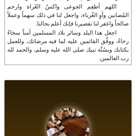
اللهم أطعِم الجوعى واكسُ العُراة وارحم
المُصابين وآوِ الغُرباء، واجعل لنا في ذلك سهماً وعملاً
صالحاً واغفر لنا تقصيرنا فإنك أعلم بحالنا.
اجعل هذا البلد وسائر بلاد المسلمين أمناً سخاءً
رخاءً، ووفِّق القائمين عليه لما فيه مرضاتك، وللعمل
بكتابك وبسُنَّة نبيك صلى الله عليه وسلم، والحمد لله
رب العالمين.