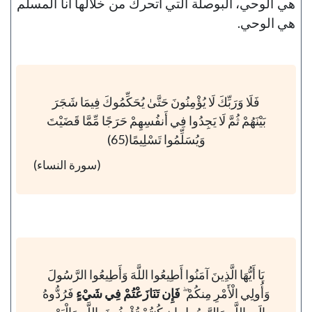
هي الوحي، البوصلة التي أتحرك من خلالها أنا المسلم
هي الوحي.
فَلَا وَرَبِّكَ لَا يُؤْمِنُونَ حَتَّىٰ يُحَكِّمُوكَ فِيمَا شَجَرَ
بَيْنَهُمْ ثُمَّ لَا يَجِدُوا فِي أَنفُسِهِمْ حَرَجًا مِّمَّا قَضَيْتَ
وَيُسَلِّمُوا تَسْلِيمًا(65)
(سورة النساء)
يَا أَيُّهَا الَّذِينَ آمَنُوا أَطِيعُوا اللَّهَ وَأَطِيعُوا الرَّسُولَ
وَأُولِي الْأَمْرِ مِنكُمْ ۖ
فَإِن تَنَازَعْتُمْ فِي شَيْءٍ
فَرُدُّوهُ
إِلَى اللَّهِ وَالرَّسُولِ إِن كُنتُمْ تُؤْمِنُونَ بِاللَّهِ وَالْيَوْمِ