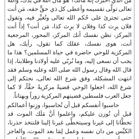
تعالى تولَّى تقسيمه وأعطى كل ذي حقٍّ حقه، مَن أنت
حتى تجترئ على حُكم الله تعالى وتُغيِّر فيه، وتقول
فلان يرِث كذا وفلان لا يرِث كذا، مَن أنت؟ إذاً أنت
المركز، تظن نفسك أنك المركز، المحور، المرجعية
أنت، هوى نفسك، عقلك كما تقول، رأيك، هل
المركزية للوحي حاضرة في حياة المسلمين؟ هذا ما
يجب أن نسعى إليه، وما نُربّي عليه أولادنا وطلابنا، إذا
قال الله وقال رسول الله صلى الله وعليه وسلم فقد
انتهت المشكلة، وفق شرع الله تعالى، نحتكم إلى
شرع الله، اجعلوا الوحي قضيةً مركزيةً حقَّاً، لا كما
جعل العرب فلسطين قضيتهم المركزية زوراً وبهتاناً.
حاسبوا أنفسكم قبل أن تُحاسبوا، وزِنوا أعمالكم
قبل أن تُوزن عليكم، واعلموا أنَّ مَلَك الموت قد
تخطَّانا إلى غيرنا وسيتخطَّى غيرنا إلينا فلنتخذ حذرنا،
الكيِّس من دان نفسه وعمل لِمَا بعد الموت، والعاجز