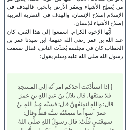
من يُصلِح الأشياء ويعمُر الأرض بالخير، فالهدف في
الإسلام إصلاح الإنسان، والهدف في النظرية الغربية
إصلاح الأشياء للإنسان.
أيُّها الإخوة الكرام: اسمعوا إلى هذا النَص، كان
عبد الله بن عمر رضي الله عنهما، ابن سيدنا عمر بن
الخطاب كان في مجلسه يُحدِّث الناس، فقال سمعت
رسول الله صلى الله عليه وسلم يقول:
{ إذا استأذَنَت أحدَكم امرأتُه إلى المسجدِ
فلا يمنَعْها، قال بلالُ بنُ عبدِ اللهِ بنِ عمرَ
قال: واللهِ لنمنَعُهنَّ قال: فسبَّه عبدُ اللهِ بنُ
عمرَ أسوأَ ما سمِعْتُه سبَّه قطُّ وقال:
سمِعْتَني قُلْتُ: قال رسولُ اللهِ صلَّى اللهُ
عليه وسلَّم: إذا استأذَنَت أحدَكم امرأتُه إلى