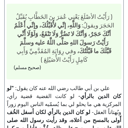
{ رَأَيْتُ الأصْلَعَ يَعْنِي عُمَرَ بنَ الخَطَّابِ يُقَبِّلُ
الحَجَرَ ويقولُ:
وَاللَّهِ، إنِّي لأُقَبِّلُكَ، وإنِّي أَعْلَمُ
أنَّكَ حَجَرٌ، وَأنَّكَ لا تَضُرُّ وَلَا تَنْفَعُ، وَلَوْلَا أَنِّي
رَأَيْتُ رَسولَ اللهِ صَلَّى اللَّهُ عليه وسلَّمَ
قَبَّلَكَ ما قَبَّلْتُكَ،
وفي رِوَايَةِ المُقَدَّمِيِّ وَأَبِي
كَامِلٍ رَأَيْتُ الأُصَيْلِعَ }
(صحيح مسلم)
علي بن أبي طالب رضي الله عنه كان يقول:
"لو
كان الدين بالرأي-
لو كانت القضية قضية رأي،
المركزية هي ما يحلو لي بما يُسمّيه الناس اليوم زوراً
وبُهتاناً العقل-
لو كان الدين بالرأي لكان أسفل الخُف
أَولى بالمسح من أعلاه، وقد رأيت رسول الله صلى
الله عليه وسلم يمسح على ظاهر خُفَّيه فأنا أمسح كما