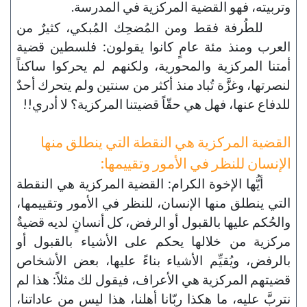
وتربيته، فهو القضية المركزية في المدرسة.
للطُرفة فقط ومن المُضحِك المُبكي، كثيرٌ من
العرب ومنذ مئة عامٍ كانوا يقولون: فلسطين قضية
أمتنا المركزية والمحورية، ولكنهم لم يحركوا ساكناً
لنصرتها، وغزَّة تُباد منذ أكثر من سنتين ولم يتحرك أحدٌ
للدفاع عنها، فهل هي حقّاً قضيتنا المركزية؟ لا أدري!!
القضية المركزية هي النقطة التي ينطلق منها
الإنسان للنظر في الأمور وتقييمها:
أيُّها الإخوة الكرام: القضية المركزية هي النقطة
التي ينطلق منها الإنسان، للنظر في الأمور وتقييمها،
والحُكم عليها بالقبول أو الرفض، كل أنسانٍ لديه قضيةٌ
مركزية من خلالها يحكم على الأشياء بالقبول أو
بالرفض، ويُقيِّم الأشياء بناءً عليها، بعض الأشخاص
قضيتهم المركزية هي الأعراف، فيقول لك مثلاً: هذا لم
نتربَّ عليه، ما هكذا ربّانا أهلنا، هذا ليس من عاداتنا،