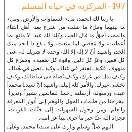
197-المركزية في حياة المسلم
يا ربنا لك الحمد، ملءَ السماوات والأرض، وملءَ
ما بينهما وملءَ ما شئت من شيءٍ بعد، أهل الثناء
والمجد، أحقُّ ما قال العبد، وكلنا لك عبد، لا مانع لما
أعطيت، ولا مُعطي لما منعت، ولا ينفع ذا الجد منك
الجد، وأشهد أنَّ لا إله إلا الله وحده لا شريك له، غنى
كل فقير، وعزّ كل ذليل، وقوة كل ضعيف، ومَفزَع كل
ملهوف، فكيف نفتقر في غناك، وكيف نضل في هُداك،
وكيف نذل في عزك، وكيف نُضام في سلطانك، وكيف
نخشى غيرك، والأمر كله إليك، وأشهد أنَّ سيدنا محمداً
عبده ورسوله، أرسلته رحمةً للعالمين بشيراً ونذيراً،
ليخرجنا من ظلمات الجهل والوهم إلى أنوار المعرفة
والعِلم، ومن وحول الشهوات إلى جنَّات القربات،
فجزاه الله عنّا خير ما جزى نبياً عن أمته.
اللهم صلِّ وسلم وبارك على سيدنا محمد، وعلى