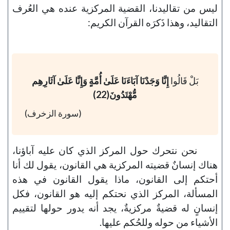
ليس من تقاليدنا، القضية المركزية عنده هي العُرف
التقاليد، وهذا ذَكرَه القرآن الكريم:
بَلْ قَالُوا
إِنَّا وَجَدْنَا آبَاءَنَا عَلَىٰ أُمَّةٍ وَإِنَّا عَلَىٰ آثَارِهِم
مُّهْتَدُونَ(22)
(سورة الزخرف)
نحن نتحرك حول المركز الذي كان عليه آباؤنا،
هناك إنسانٌ قضيته المركزية هي القانون، يقول لك أنا
أحتكم إلى القانون، ماذا يقول القانون في هذه
المسألة، المركز الذي نحتكم إليه هو القانون، فكل
إنسانٍ له قضيةٌ مركزيةٌ، يجد أنه يدور حولها لتقييم
الأشياء من حوله وللحُكم عليها.