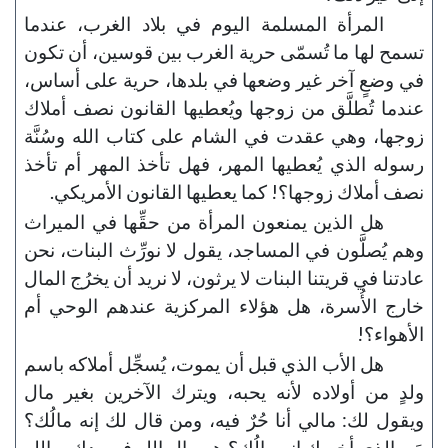
المرأة المسلمة اليوم في بلاد الغرب، عندما
تسمح لها ما تُسمّى حرية الغرب بين قوسين، أن تكون
في وضعٍ آخر غير وضعها في بلدها، حرية على أساس،
عندما تُطلَّق من زوجها ويُعطيها القانون نصف أملاك
زوجها، وهي عقدت في الشام على كتاب الله وسُنَّة
رسوله الذي يُعطيها المهر، فهل تأخذ المهر أم تأخذ
نصف أملاك زوجها؟! كما يعطيها القانون الأمريكي.
هل الذين يمنعون المرأة من حقِّها في الميراث
وهم يُصلَّون في المساجد، يقول لا نورِّث البنات، نحن
عادتنا في قريتنا البنات لا يرثون، لا نريد أن يخرُج المال
خارج الأُسرة، هل هؤلاء المركزية عندهم الوحي أم
الأهواء؟!
هل الأب الذي قبل أن يموت، يُسجِّل أملاكه باسم
ولدٍ من أولاده لأنه يحبه، ويترك الآخرين بغير مال
ويقول لك: مالي أنا حُرٌ فيه، ومن قال لك إنه مالُك؟
مَن الذي أخبرك إنه مالُك؟ هو مال الله في يدك، والله