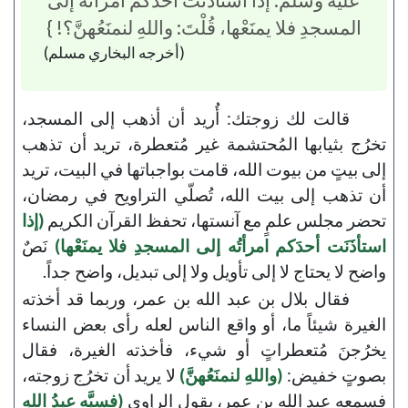
المسجدِ فلا يمنَعْها، قُلْتَ: واللهِ لنمنَعُهنَّ؟! }
(أخرجه البخاري مسلم)
قالت لك زوجتك: أُريد أن أذهب إلى المسجد،
تخرُج بثيابها المُحتشمة غير مُتعطرة، تريد أن تذهب
إلى بيتٍ من بيوت الله، قامت بواجباتها في البيت، تريد
أن تذهب إلى بيت الله، تُصلّي التراويح في رمضان،
تحضر مجلس علمٍ مع آنستها، تحفظ القرآن الكريم
(إذا
استأذَنَت أحدَكم امرأتُه إلى المسجدِ فلا يمنَعْها)
نَصٌ
واضح لا يحتاج لا إلى تأويل ولا إلى تبديل، واضح جداً.
فقال بلال بن عبد الله بن عمر، وربما قد أخذته
الغيرة شيئاً ما، أو واقع الناس لعله رأى بعض النساء
يخرُجنَ مُتعطراتٍ أو شيء، فأخذته الغيرة، فقال
بصوتٍ خفيض:
(واللهِ لنمنَعُهنَّ)
لا يريد أن تخرُج زوجته،
فسمعه عبد الله بن عمر، يقول الراوي
(فسبَّه عبدُ اللهِ