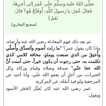
صَلَّى اللهُ عليه وسلَّمَ علَى عُمَرَ إلى آخِرِهَا،
فَقالَ عُمَرُ: يا رَسولَ اللَّهِ، أَوَفَتْحٌ هُوَ؟ قالَ:
نَعَمْ }
(صحيح البخاري)
ثم بعد ذلك فهم المعادلة رضي الله عنه وأرضاه،
ماذا كان يقول عمر؟
"ما زلت أصوم وأتصدَّق وأُصلّي
وأُعتِقُ من الذي صنعت يومئذٍ، مخافة كلامي الذي
تكلمت به، حتى رجوت أن يكون خيراً، حتى أمنت أنَّ
الله عفا عنّي"
صدقة وصلاة وقيام وزكاة وكل
الخيرات، من أجل أن يعفو الله عنّي، وأنا أحيد عن
المرجعية ولو قيدَ أُنمُلة، عن المركزية.
عمر رضي الله عنه كان يُقبِّل الحَجَر الأسود
ويقول: