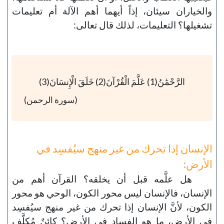
والخياران سيئان، إذاً أيهما أهم الآلة أم تعليمات
تشغيلها؟ التعليمات، لذلك قال تعالى:
الرَّحْمَٰنُ(1) عَلَّمَ الْقُرْآنَ(2) خَلَقَ الْإِنسَانَ(3)
(سورة الرحمن)
الإنسان إذا تحرك من غير منهج سيُفسِد في
الأرض:
هل علَّمه قبل أن يخلقه؟ القرآن أهم من
الإنسان، فالإنسان ليس محور الكون، الوحي هو محور
الكون، لأنَّ الإنسان إذا تحرك من غير منهج سيُفسِد
في الأرض، ما هو الفساد في الأرض؟ كائنٌ مُكلَّف