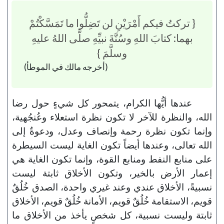
{ تركتُ فيكم أَمْرَيْنِ لن تَضِلُّوا ما تَمَسَّكْتُمْ
بهما: كتابَ اللهِ وسُنَّةَ نبيِّهِ صلَّى اللهُ عليهِ
وسلَّمَ }
(أخرجه مالك في الموطأ)
عندها أيُّها الكرام، يتمحور كل شيءٍ حول رضا
الله، والنظرة للآخر لا تكون نظرة استعلاء وعُنجُهية،
وإنما تكون نظرة رحمة وإنصاف وعدل، ودعوةٌ إلى
الله تعالى، وعندها أيضاً تكون الغاية ليست السيطرة
على منابع النفط ومنابع القوة، وإنما تكون الغاية هي
إعمار الأرض بالخير، وتكون الأخلاق ثابتة ليست
نسبيةً، الأخلاق عندي وعند غيري واحدة، الصدق خُلُقٌ
قويم، الاستقامة خُلُقٌ قويم، الأمانة خُلُقٌ قويم، الأخلاق
ثابتة وليست نسبية، كل شخصٍ يأخذ من الأخلاق ما