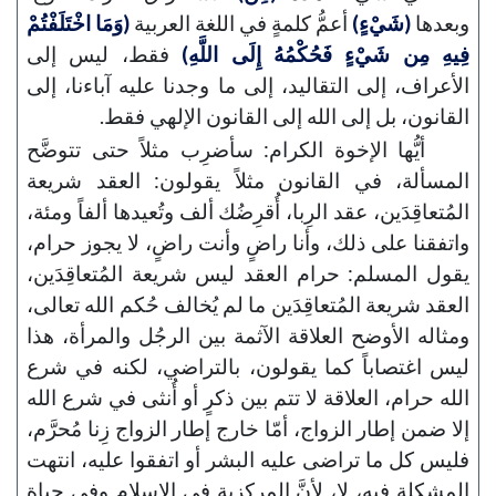
وبعدها
(شَيْءٍ)
أعمُّ كلمةٍ في اللغة العربية
(وَمَا اخْتَلَفْتُمْ
فِيهِ مِن شَيْءٍ فَحُكْمُهُ إِلَى اللَّهِ)
فقط، ليس إلى
الأعراف، إلى التقاليد، إلى ما وجدنا عليه آباءنا، إلى
القانون، بل إلى الله إلى القانون الإلهي فقط.
أيُّها الإخوة الكرام: سأضرِب مثلاً حتى تتوضَّح
المسألة، في القانون مثلاً يقولون: العقد شريعة
المُتعاقِدَين، عقد الرِبا، أُقرِضُك ألف وتُعيدها ألفاً ومئة،
واتفقنا على ذلك، وأنا راضٍ وأنت راضٍ، لا يجوز حرام،
يقول المسلم: حرام العقد ليس شريعة المُتعاقِدَين،
العقد شريعة المُتعاقِدَين ما لم يُخالف حُكم الله تعالى،
ومثاله الأوضح العلاقة الآثمة بين الرجُل والمرأة، هذا
ليس اغتصاباً كما يقولون، بالتراضي، لكنه في شرع
الله حرام، العلاقة لا تتم بين ذكرٍ أو أُنثى في شرع الله
إلا ضمن إطار الزواج، أمّا خارج إطار الزواج زِنا مُحرَّم،
فليس كل ما تراضى عليه البشر أو اتفقوا عليه، انتهت
المشكلة فيه، لا، لأنَّ المركزية في الإسلام وفي حياة