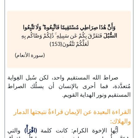
وَأَنَّ هَٰذَا صِرَاطِي مُسْتَقِيمًا فَاتَّبِعُوهُ ۖ وَلَا تَتَّبِعُوا
السُّبُلَ
فَتَفَرَّقَ بِكُمْ عَن سَبِيلِهِ ۚ ذَٰلِكُمْ وَصَّاكُم بِهِ
لَعَلَّكُمْ تَتَّقُونَ(153)
(سورة الأنعام)
صراط الله المستقيم واحد، لكن سُبل الغِواية
مُتعدَّدة، فما أحرى بالإنسان أن يسلُك الصراط
المستقيم ونور الهداية القويم.
القراءة البعيدة عن الإيمان قراءةٌ نتيجتها الدمار
والهلاك:
أيُّها الإخوة الكرام: كانت كلمة
(اقْرَأْ)
والتي