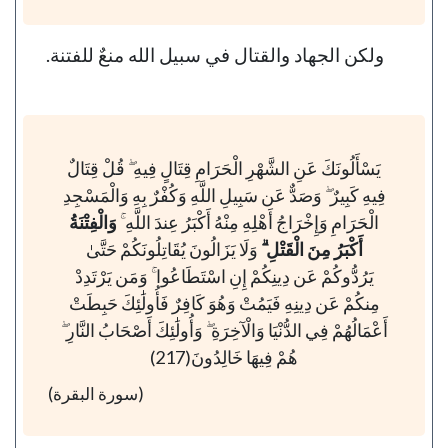
ولكن الجهاد والقتال في سبيل الله منعٌ للفتنة.
يَسْأَلُونَكَ عَنِ الشَّهْرِ الْحَرَامِ قِتَالٍ فِيهِ ۖ قُلْ قِتَالٌ
فِيهِ كَبِيرٌ ۖ وَصَدٌّ عَن سَبِيلِ اللَّهِ وَكُفْرٌ بِهِ وَالْمَسْجِدِ
الْحَرَامِ وَإِخْرَاجُ أَهْلِهِ مِنْهُ أَكْبَرُ عِندَ اللَّهِ ۚ
وَالْفِتْنَةُ
أَكْبَرُ مِنَ الْقَتْلِ ۗ
وَلَا يَزَالُونَ يُقَاتِلُونَكُمْ حَتَّىٰ
يَرُدُّوكُمْ عَن دِينِكُمْ إِنِ اسْتَطَاعُوا ۚ وَمَن يَرْتَدِدْ
مِنكُمْ عَن دِينِهِ فَيَمُتْ وَهُوَ كَافِرٌ فَأُولَٰئِكَ حَبِطَتْ
أَعْمَالُهُمْ فِي الدُّنْيَا وَالْآخِرَةِ ۖ وَأُولَٰئِكَ أَصْحَابُ النَّارِ ۖ
هُمْ فِيهَا خَالِدُونَ(217)
(سورة البقرة)