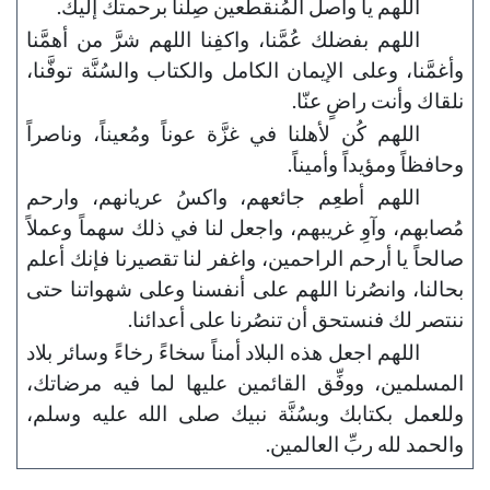
اللهم يا واصل المُنقطعين صِلنا برحمتك إليك.
اللهم بفضلك عُمَّنا، واكفِنا اللهم شرَّ من أهمَّنا
وأغمَّنا، وعلى الإيمان الكامل والكتاب والسُنَّة توفَّنا،
نلقاك وأنت راضٍ عنّا.
اللهم كُن لأهلنا في غزَّة عوناً ومُعيناً، وناصراً
وحافظاً ومؤيداً وأميناً.
اللهم أطعِم جائعهم، واكسُ عريانهم، وارحم
مُصابهم، وآوِ غريبهم، واجعل لنا في ذلك سهماً وعملاً
صالحاً يا أرحم الراحمين، واغفر لنا تقصيرنا فإنك أعلم
بحالنا، وانصُرنا اللهم على أنفسنا وعلى شهواتنا حتى
ننتصر لك فنستحق أن تنصُرنا على أعدائنا.
اللهم اجعل هذه البلاد أمناً سخاءً رخاءً وسائر بلاد
المسلمين، ووفِّق القائمين عليها لما فيه مرضاتك،
وللعمل بكتابك وبسُنَّة نبيك صلى الله عليه وسلم،
والحمد لله ربِّ العالمين.