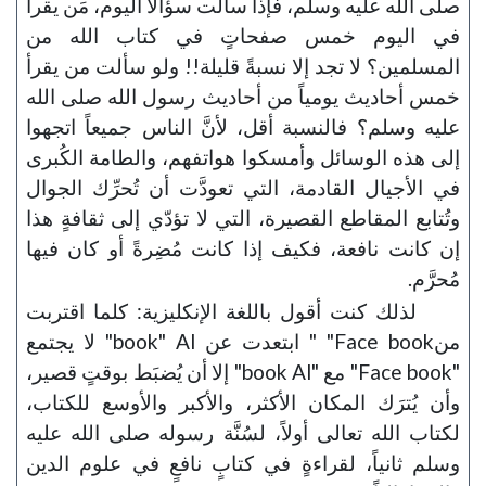
صلى الله عليه وسلم، فإذا سألت سؤالاً اليوم، مَن يقرأ
في اليوم خمس صفحاتٍ في كتاب الله من
المسلمين؟ لا تجد إلا نسبةً قليلة!! ولو سألت من يقرأ
خمس أحاديث يومياً من أحاديث رسول الله صلى الله
عليه وسلم؟ فالنسبة أقل، لأنَّ الناس جميعاً اتجهوا
إلى هذه الوسائل وأمسكوا هواتفهم، والطامة الكُبرى
في الأجيال القادمة، التي تعودَّت أن تُحرِّك الجوال
وتُتابع المقاطع القصيرة، التي لا تؤدّي إلى ثقافةٍ هذا
إن كانت نافعة، فكيف إذا كانت مُضِرةً أو كان فيها
مُحرَّم.
لذلك كنت أقول باللغة الإنكليزية: كلما اقتربت
منFace book" " ابتعدت عن book" Al" لا يجتمع
"Face book" مع "book Al" إلا أن يُضبَط بوقتٍ قصير،
وأن يُترَك المكان الأكثر، والأكبر والأوسع للكتاب،
لكتاب الله تعالى أولاً، لسُنَّة رسوله صلى الله عليه
وسلم ثانياً، لقراءةٍ في كتابٍ نافعٍ في علوم الدين