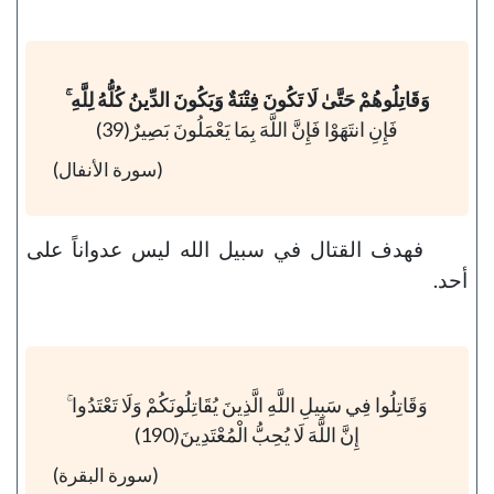
وَقَاتِلُوهُمْ حَتَّىٰ لَا تَكُونَ فِتْنَةٌ وَيَكُونَ الدِّينُ كُلُّهُ لِلَّهِ ۚ
فَإِنِ انتَهَوْا فَإِنَّ اللَّهَ بِمَا يَعْمَلُونَ بَصِيرٌ(39)
(سورة الأنفال)
فهدف القتال في سبيل الله ليس عدواناً على
أحد.
وَقَاتِلُوا فِي سَبِيلِ اللَّهِ الَّذِينَ يُقَاتِلُونَكُمْ وَلَا تَعْتَدُوا ۚ
إِنَّ اللَّهَ لَا يُحِبُّ الْمُعْتَدِينَ(190)
(سورة البقرة)