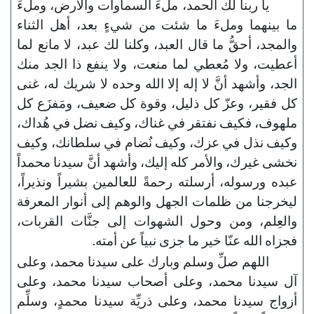
يا ربنا لك الحمد، ملءَ السماوات والأرض، وملءَ
ما بينهما وملءَ ما شئت من شيءٍ بعد، أهل الثناء
والمجد، أحقُّ ما قال العبد، وكلنا لك عبد، لا مانع لما
أعطيت، ولا مُعطي لما منعت، ولا ينفع ذا الجد منك
الجد، وأشهد أنَّ لا إله إلا الله وحده لا شريك له، غنى
كل فقير، وعزّ كل ذليل، وقوة كل ضعيف، ومَفزَع كل
ملهوف، فكيف نفتقر في غناك، وكيف نضل في هُداك،
وكيف نذل في عزك، وكيف نُضام في سلطانك، وكيف
نخشى غيرك، والأمر كله إليك، وأشهد أنَّ سيدنا محمداً
عبده ورسوله، أرسلته رحمةً للعالمين بشيراً ونذيراً،
ليخرجنا من ظلمات الجهل والوهم إلى أنوار المعرفة
والعِلم، ومن وحول الشهوات إلى جنَّات القربات،
فجزاه الله عنّا خير ما جزى نبياً عن أمته.
اللهم صلِّ وسلم وبارك على سيدنا محمد، وعلى
آل سيدنا محمد، وعلى أصحاب سيدنا محمد، وعلى
أزواج سيدنا محمد، وعلى ذريِّة سيدنا محمدٍ، وسلِّم