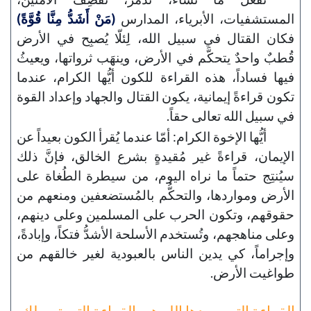
المستشفيات، الأبرياء، المدارس
(مَنْ أَشَدُّ مِنَّا قُوَّةً)
فكان القتال في سبيل الله، لِئلّا يُصبِح في الأرض
قُطبٌ واحدٌ يتحكَّم في الأرض، وينهَب ثرواتها، ويعيثُ
فيها فساداً، هذه القراءة للكون أيُّها الكرام، عندما
تكون قراءةً إيمانية، يكون القتال والجهاد وإعداد القوة
في سبيل الله تعالى حقاً.
أيُّها الإخوة الكرام: أمّا عندما يُقرأ الكون بعيداً عن
الإيمان، قراءةً غير مُقيدةٍ بشرع الخالق، فإنَّ ذلك
سيُنتِج حتماً ما نراه اليوم، من سيطرة الطُغاة على
الأرض ومواردها، والتحكُّم بالمُستضعفين ومنعهم من
حقوقهم، وتكون الحرب على المسلمين وعلى دينهم،
وعلى مناهجهم، وتُستخدم الأسلحة الأشدُّ فتكاً، وإبادةً،
وإجراماً، كي يدين الناس بالعبودية لغير خالقهم من
طواغيت الأرض.
القراءة التي يريدها الله هي القراءة التي توصلك