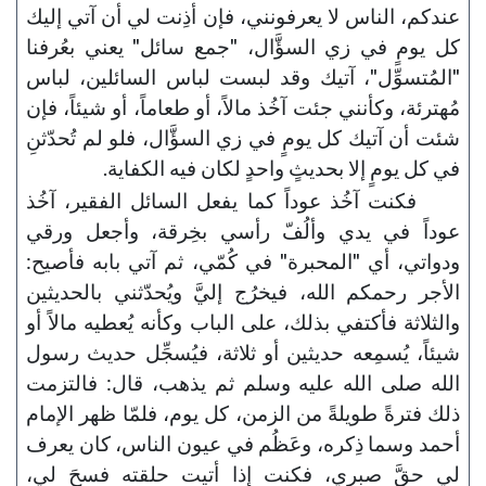
عندكم، الناس لا يعرفونني، فإن أذِنت لي أن آتي إليك
كل يومٍ في زي السؤَّال، "جمع سائل" يعني بعُرفنا
"المُتسوِّل"، آتيك وقد لبست لباس السائلين، لباس
مُهترئة، وكأنني جئت آخُذ مالاً، أو طعاماً، أو شيئاً، فإن
شئت أن آتيك كل يومٍ في زي السؤَّال، فلو لم تُحدّثنِ
في كل يومٍ إلا بحديثٍ واحدٍ لكان فيه الكفاية.
فكنت آخُذ عوداً كما يفعل السائل الفقير، آخُذ
عوداً في يدي وألُفّ رأسي بخِرقة، وأجعل ورقي
ودواتي، أي "المحبرة" في كُمّي، ثم آتي بابه فأصيح:
الأجر رحمكم الله، فيخرُج إليَّ ويُحدّثني بالحديثين
والثلاثة فأكتفي بذلك، على الباب وكأنه يُعطيه مالاً أو
شيئاً، يُسمِعه حديثين أو ثلاثة، فيُسجِّل حديث رسول
الله صلى الله عليه وسلم ثم يذهب، قال: فالتزمت
ذلك فترةً طويلةً من الزمن، كل يوم، فلمّا ظهر الإمام
أحمد وسما ذِكره، وعَظُم في عيون الناس، كان يعرف
لي حقَّ صبري، فكنت إذا أتيت حلقته فسحَ لي،