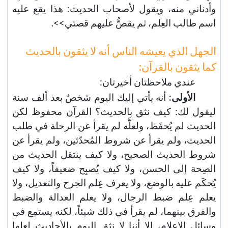
وأدناني منه، ويقول لأصحاب الحديث: هذا يقع عليه
اسم طالب العِلم، ثم يقصُّ عليهم قصتي>>.
الجهل الذي يعيشه الناس أنه لا يثقون بالحديث
كما يثقون بالقرآن:
عندي ملاحظتان أخيرتان:
الأولى:
أنه يأتي إليك اليوم شخصٌ بعد ألف سنة
ليقول لك: كيف نثق بالحديث؟ القرآن محفوظ لكن
الحديث لم يُحفَظ، ولعلَّه لم يقرأ عن الرحلة في طلب
الحديث، ولم يقرأ عن شروط المُحدّثين، ولم يقرأ عن
شروط الحديث الصحيح، ولا كيف ينتقل الحديث من
الصِحة إلى الحسن، ولا كيف يُصبِح ضعيفاً، ولا كيف
يُحكَم عليه بالوضع، ولا يعرف عِلم الجرح والتعديل، ولا
يعلم عِلم ضبط الرجال، ولا يعلم العدالة والضبط
والفرق بينهما، لم يقرأ في ذلك شيئاً، لكنه يستمِع في
وسائل الإعلام، إلا أننا لا نثق اليوم بالأحاديث لعلها