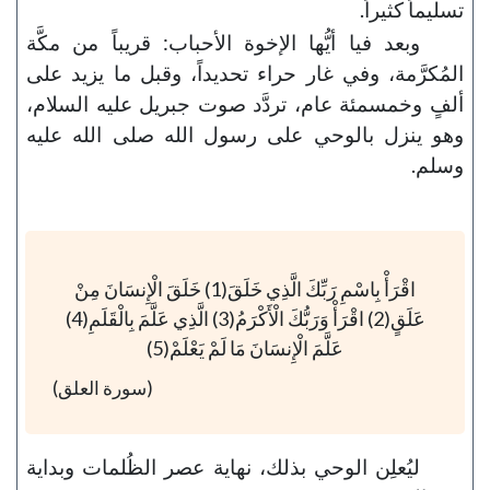
تسليماً كثيراً.
وبعد فيا أيُّها الإخوة الأحباب: قريباً من مكَّة
المُكرَّمة، وفي غار حراء تحديداً، وقبل ما يزيد على
ألفٍ وخمسمئة عام، تردَّد صوت جبريل عليه السلام،
وهو ينزل بالوحي على رسول الله صلى الله عليه
وسلم.
اقْرَأْ بِاسْمِ رَبِّكَ الَّذِي خَلَقَ(1) خَلَقَ الْإِنسَانَ مِنْ
عَلَقٍ(2) اقْرَأْ وَرَبُّكَ الْأَكْرَمُ(3) الَّذِي عَلَّمَ بِالْقَلَمِ(4)
عَلَّمَ الْإِنسَانَ مَا لَمْ يَعْلَمْ(5)
(سورة العلق)
ليُعلِن الوحي بذلك، نهاية عصر الظُلمات وبداية