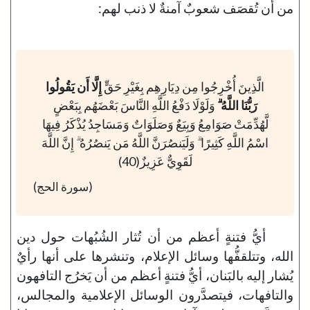
من أن تُقصَف شعوبٌ آمنةٌ لا ذنب لهم:
الَّذِينَ أُخْرِجُوا مِن دِيَارِهِم بِغَيْرِ حَقٍّ
إِلَّا أَن يَقُولُوا
رَبُّنَا اللَّهُ ۗ
وَلَوْلَا دَفْعُ اللَّهِ النَّاسَ بَعْضَهُم بِبَعْضٍ
لَّهُدِّمَتْ صَوَامِعُ وَبِيَعٌ وَصَلَوَاتٌ وَمَسَاجِدُ يُذْكَرُ فِيهَا
اسْمُ اللَّهِ كَثِيرًا ۗ وَلَيَنصُرَنَّ اللَّهُ مَن يَنصُرُهُ ۗ إِنَّ اللَّهَ
لَقَوِيٌّ عَزِيزٌ(40)
(سورة الحج)
أيُّ فتنةٍ أعظم من أن تُثار الشُبُهات حول دين
الله، وتتلقفُّها وسائل الإعلام، وتنشرها على أنها رأيٌ
يُشار إليه بالبَنان، أيُّ فتنةٍ أعظم من أن يَخرُج التافهون
والتافهات، فيتصدَّرون الوسائل الإعلامية والمجالس،