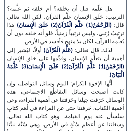
هل علَّمه قبل أن يخلقه؟ أم خلقه ثم علَّمه؟
الترتيب: خَلَق الإنسان علَّم القرآن، لكن الله تعالى
قال:
(الرَّحْمَٰنُ(1) عَلَّمَ الْقُرْآنَ(2) خَلَقَ الْإِنسَانَ)
هذا
ترتيبٌ رُتبي، وليس ترتيباً زمنياً، فلو أنه خلقه دون أن
يُعلِّمه القرآن، لكان بلا منهجٍ فأفسد في الأرض.
لذلك قال تعالى:
(عَلَّمَ الْقُرْآنَ)
أولاً، ليُشير إلى
أهمية أن يتعلَّم الإنسان، وقدَّمها على خلق الإنسان
(الرَّحْمَٰنُ(1) عَلَّمَ الْقُرْآنَ(2) خَلَقَ الْإِنسَانَ(3) عَلَّمَهُ
الْبَيَانَ).
أيُّها الإخوة الكرام: اليوم وسائل التواصل، وإن
كانت أصبحت وسائل التقاطُع الاجتماعي، هذه
الوسائل حَرَفت جيلنا وحَرَفتنا عن أهمية القراءة، وعن
أهمية الكتاب، حَرفتنا حتى عن القراءة في أهم كتابٍ
سنُسأل عنه يوم القيامة، وهو كتاب الله تعالى،
وشغلتنا عن أعظم سُنَّةٍ في الأرض، وهي سُنَّة نبيِّنا