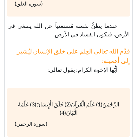
(سورة العلق)
عندما يظنُّ نفسه مُستغنياً عن الله يطغى في
الأرض، فيكون الفساد في الأرض.
قدَّم الله تعالى العِلم على خلق الإنسان ليُشير
إلى أهميته:
أيُّها الإخوة الكرام: يقول تعالى:
الرَّحْمَٰنُ(1) عَلَّمَ الْقُرْآنَ(2) خَلَقَ الْإِنسَانَ(3) عَلَّمَهُ
الْبَيَانَ(4)
(سورة الرحمن)