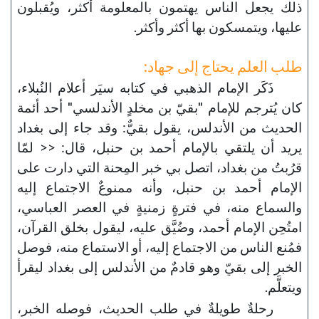
ذلك يجعل الناس يهتمون بالمعلومة أكثر، ويُقبلون
عليها، ويتمسكون بها أكثر وأكثر.
طلب العلم يحتاج إلى جهاد:
ذَكَر الإمام الذهبي في كتابه سيَر أعلام النُبلاء،
كان يُترجم للإمام "بقيّ بن مخلدٍ الأندلسي" أحد أئمة
الحديث من الأندلس، يقول بقيٌّ: وقد جاء إلى بغداد
يريد أن يلتقي بالإمام أحمد بن حنبل، قال: << لمّا
قرُبتُ من بغداد، اتصل بي خبر المِحنة التي دارت على
الإمام أحمد بن حنبل، وأنه ممنوعٌ الاجتماع إليه
والسماع منه، في فترةٍ زمنيةٍ في العصر العباسي،
امتُحِن الإمام أحمد، وضُيَّق عليه، ليقول بخلق القرآن،
فمُنع الناس من الاجتماع إليه، أو الاستماع منه، فوصل
الخبر إلى بقيّ وهو قادمٌ من الأندلس إلى بغداد ليقرأ
ويتعلَّم.
رحلةٌ طويلةٌ في طلب الحديث، فوصله الخبر،