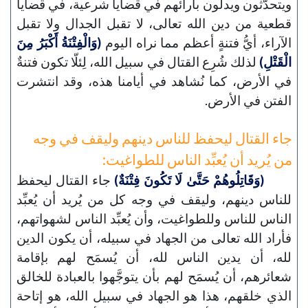
ويتحدَّثون ويدلون بآرائهم في قضايا شرعية، في قضايا
قطعية من دين الله تعالى، لا تقبل الجدال ولا تقبل
الآراء، أيُّ فتنةٍ أعظم مما نراه اليوم
(وَالْفِتْنَةُ أَكْبَرُ مِنَ
الْقَتْلِ)
لذلك شُرِع القتال في سبيل الله، لِئلّا تكون فتنةٌ
في الأرض، كما نُشاهد في أيامنا هذه، وقد انتشرت
الفتن في الأرض.
جاء القتال ليحفظ للناس دينهم وليقف في وجه
من يُريد أن يُعبِّد الناس للطواغيت:
(وَقَاتِلُوهُمْ حَتَّىٰ لَا تَكُونَ فِتْنَةٌ)
جاء القتال ليحفظ
للناس دينهم، وليقف في وجه كل من يُريد أن يُعبِّد
الناس للناس وللطواغيت، وأن يُعبِّد الناس لشهواتهم،
فأراد الله تعالى من الجهاد في سبيله، أن يكون الدين
لله، أن يدين الناس لله، أن يُسمَح لهم بإقامة
شعائرهم، أن يُسمَح لهم بأن يتوجَّهوا بالعبادة للخالق
الذي خلقهم، هذا هو الجهاد في سبيل الله، هو إتاحة