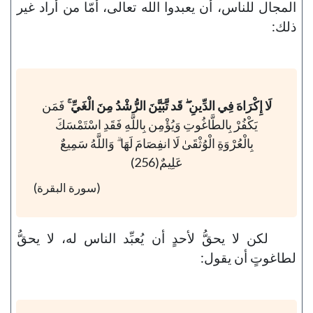
المجال للناس، أن يعبدوا الله تعالى، أمّا من أراد غير
ذلك:
لَا إِكْرَاهَ فِي الدِّينِ ۖ قَد تَّبَيَّنَ الرُّشْدُ مِنَ الْغَيِّ ۚ
فَمَن
يَكْفُرْ بِالطَّاغُوتِ وَيُؤْمِن بِاللَّهِ فَقَدِ اسْتَمْسَكَ
بِالْعُرْوَةِ الْوُثْقَىٰ لَا انفِصَامَ لَهَا ۗ وَاللَّهُ سَمِيعٌ
عَلِيمٌ(256)
(سورة البقرة)
لكن لا يحقُّ لأحدٍ أن يُعبِّد الناس له، لا يحقُّ
لطاغوتٍ أن يقول: