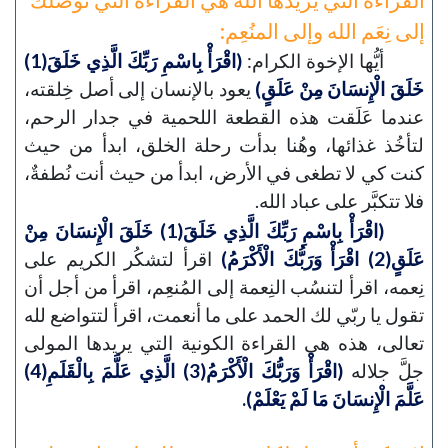
إلى نِعَم الله وإلى المنُعِم:
أيُّها الإخوة الكرام:
(اقْرَأْ بِاسْمِ رَبِّكَ الَّذِي خَلَقَ(1)
خَلَقَ الْإِنسَانَ مِنْ عَلَقٍ)
يعود بالإنسان إلى أصل خِلقته،
عندما عَلَقت هذه القطعة اللحمية في جدار الرحم،
لتأخُذ غذائها، وهُنا بدأت رحلة الخلق، ابدأ من حيث
كنت كي لا تطغى في الأرض، ابدأ من حيث أنت نُطفةٌ،
فلا تتكبَّر على عباد الله.
(اقْرَأْ بِاسْمِ رَبِّكَ الَّذِي خَلَقَ(1) خَلَقَ الْإِنسَانَ مِنْ
عَلَقٍ(2) اقْرَأْ وَرَبُّكَ الْأَكْرَمُ)
اقرأ لتشكُر الكريم على
نِعمه، اقرأ لتنسُب النِعمة إلى المُنعِم، اقرأ من أجل أن
تقول يا ربّي لك الحمد على ما أنعمت، اقرأ لتتواضع لله
تعالى، هذه هي القراءة الكونية التي يريدها المولى
جلَّ جلاله
(اقْرَأْ وَرَبُّكَ الْأَكْرَمُ(3) الَّذِي عَلَّمَ بِالْقَلَمِ(4)
عَلَّمَ الْإِنسَانَ مَا لَمْ يَعْلَمْ).