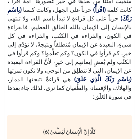
سُمّيَّت أُمتنا من بعدها في خير عصورها "أُمة اقرأ"،
كانت كلمة
(اقْرَأْ)
حرباً على الجهل، وكانت كلمتا
(بِاسْمِ
رَبِّكَ)
حرباً على كل قراءةٍ لا تبدأ باسم الله، ولا تنتهي
بالإنسان إلى الإيمان بالله الخالق العظيم، فالقراءة
في الكون، والقراءة في الكتُب، والقراءة في كل
شيءٍ، البعيدة عن الإيمان مُنطلقاً ونتيجةً، لا تؤدّي إلى
خيرٍ، كم قرأوا في الكون؟ وكم تعلَّموا؟ وكم قرأوا في
الكتُب ولم يُفضِ إيمانهم إلى خيرٍ، لأنَّ القراءة البعيدة
عن الإيمان، التي لا تنطلِق من الوحي، ولا تكون ثمرتها
(بِاسْمِ رَبِّكَ الَّذِي خَلَقَ)
هي قراءةٌ نتيجتها الدمار،
والهلاك، والإفساد، والطُغيان كما نرى، لذلك جاء بعدها
في سورة العَلَق:
كَلَّا إِنَّ الْإِنسَانَ لَيَطْغَىٰ(6)