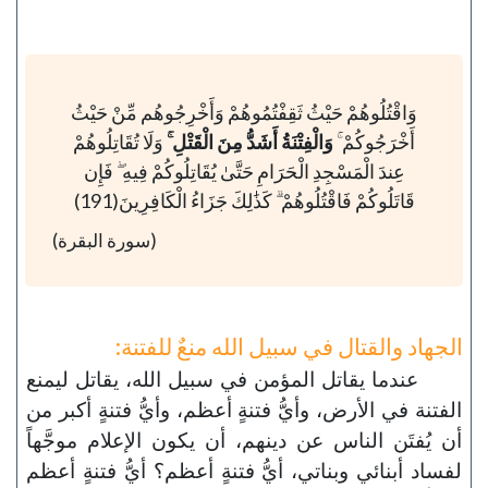
وَاقْتُلُوهُمْ حَيْثُ ثَقِفْتُمُوهُمْ وَأَخْرِجُوهُم مِّنْ حَيْثُ
أَخْرَجُوكُمْ ۚ
وَالْفِتْنَةُ أَشَدُّ مِنَ الْقَتْلِ ۚ
وَلَا تُقَاتِلُوهُمْ
عِندَ الْمَسْجِدِ الْحَرَامِ حَتَّىٰ يُقَاتِلُوكُمْ فِيهِ ۖ فَإِن
قَاتَلُوكُمْ فَاقْتُلُوهُمْ ۗ كَذَٰلِكَ جَزَاءُ الْكَافِرِينَ(191)
(سورة البقرة)
الجهاد والقتال في سبيل الله منعٌ للفتنة:
عندما يقاتل المؤمن في سبيل الله، يقاتل ليمنع
الفتنة في الأرض، وأيُّ فتنةٍ أعظم، وأيُّ فتنةٍ أكبر من
أن يُفتَن الناس عن دينهم، أن يكون الإعلام موجَّهاً
لفساد أبنائي وبناتي، أيُّ فتنةٍ أعظم؟ أيُّ فتنةٍ أعظم