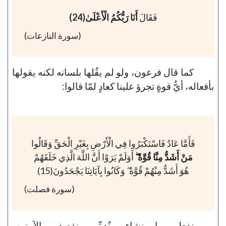
فَقَالَ
أَنَا رَبُّكُمُ الْأَعْلَىٰ(24)
(سورة النازعات)
كما قال فرعون، ولو لم يقُلها بلسانه لكنه يقولها
بأفعاله، أيُّ قوةٍ تجرؤ علينا كعادٍ لمّا قالوا:
فَأَمَّا عَادٌ فَاسْتَكْبَرُوا فِي الْأَرْضِ بِغَيْرِ الْحَقِّ وَقَالُوا
مَنْ أَشَدُّ مِنَّا قُوَّةً ۖ
أَوَلَمْ يَرَوْا أَنَّ اللَّهَ الَّذِي خَلَقَهُمْ
هُوَ أَشَدُّ مِنْهُمْ قُوَّةً ۖ وَكَانُوا بِآيَاتِنَا يَجْحَدُونَ(15)
(سورة فصلت)
نفعل ما نشاء، نُدمِّر، نقصِف الآمنين،