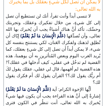
لا يمكن أن تصل لكل شيءٍ بعقلك بل بما يخبرك
به الله تعالى:
لا تنسى أبداً وأنت تقرأ، أنك لن تستطيع أن تصل
إلى كل شيءٍ، من خلال تفكيرك وعقلك، وتجربتك
وحسِّك، تأكد أنَّ هناك أشياءٌ يجب أن يُخبرك بها الله
تعالى، وأن تُصدِّقها
(عَلَّمَ الْإِنسَانَ مَا لَمْ يَعْلَمْ)
إيّاك أن
تُطلِق لذهنك ولفكرك العَنان، لكي يستنتج بنفسه كل
شيء، لا يمكن أبداً أن تصل إلى كل شيءٍ بعقلك، كما
يُريد الغرب اليوم وبعض المُتأثرين به أن يوهمنا، هذه
القضية لم تدخُل في عقلي، كيف أُدخلها في عقلك؟!
هذه القضية لم أفهمها، قال لي عقلي، عقلك يقول لكَ
أم ربُّك يقول لك؟؟ القرآن يقول لك أم فكرك يقول
لك؟
أيُّها الإخوة الكرام: آية
(عَلَّمَ الْإِنسَانَ مَا لَمْ يَعْلَمْ)
إشارةٌ إلى أنَّ هذه القراءة يجب أن يكون فيها شيءٌ
يُخبرك به الله تعالى، أنت تنظُر في الكون فترى