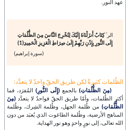
عهد النور.
الر ۚ
كِتَابٌ أَنزَلْنَاهُ إِلَيْكَ لِتُخْرِجَ النَّاسَ مِنَ الظُّلُمَاتِ
إِلَى النُّورِ بِإِذْنِ رَبِّهِمْ إِلَىٰ صِرَاطِ الْعَزِيزِ الْحَمِيدِ(1)
(سورة إبراهيم)
الظُلمات كثيرةٌ لكن طريق الحقّ واحدٌ لا يتعدَّد:
(مِنَ الظُّلُمَاتِ)
بالجمع
(إِلَى النُّورِ)
المُفرَد، فما
أكثر الظُلمات، وأمّا طريق الحقّ فواحدٌ لا يتعدَّد
(مِنَ
الظُّلُمَاتِ)
من ظُلمة الجهل، وظُلمة الشِرك، وظُلمة
المناهج الأرضية، وظُلمة الطاغوت الذي يُعبَد من دون
الله تعالى، إلى نورٍ واحدٍ وهو نور الهداية.