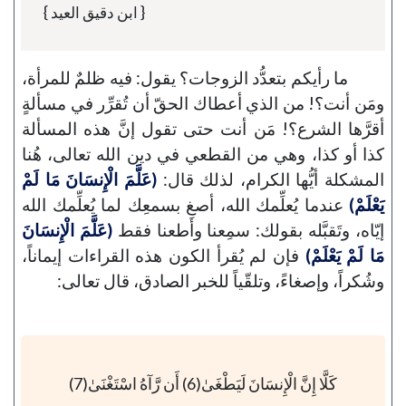
{ ابن دقيق العيد }
ما رأيكم بتعدُّد الزوجات؟ يقول: فيه ظلمٌ للمرأة،
ومَن أنت؟! من الذي أعطاك الحقّ أن تُقرِّر في مسألةٍ
أقرَّها الشرع؟! مَن أنت حتى تقول إنَّ هذه المسألة
كذا أو كذا، وهي من القطعي في دين الله تعالى، هُنا
المشكلة أيُّها الكرام، لذلك قال:
(عَلَّمَ الْإِنسَانَ مَا لَمْ
يَعْلَمْ)
عندما يُعلِّمك الله، أصغِ بسمعِك لما يُعلِّمك الله
إيّاه، وتَقبَّله بقولك: سمِعنا وأطعنا فقط
(عَلَّمَ الْإِنسَانَ
مَا لَمْ يَعْلَمْ)
فإن لم يُقرأ الكون هذه القراءات إيماناً،
وشُكراً، وإصغاءً، وتلقّياً للخبر الصادق، قال تعالى:
كَلَّا إِنَّ الْإِنسَانَ لَيَطْغَىٰ(6) أَن رَّآهُ اسْتَغْنَىٰ(7)