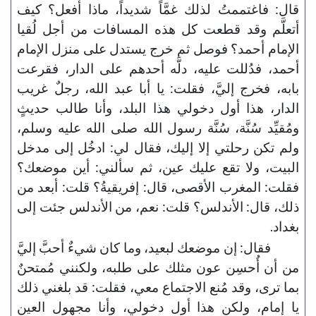
قال: فاغتممتُ لذلك غمَّاً شديداً، ماذا أفعل؟ كيف
أتعلَّم وقد قطعت كل هذه المسافات من أجل لُقيا
الإمام أحمد؟ فوصل ثم خرج يستدل على منزل الإمام
أحمد، فدُللت عليه، دلَّه أحدهم على الدار، فقرعت
بابه، فخرج إليَّ، فقلت: يا أبا عبد الله، رجلٌ غريب
الدار، هذا أول دخولي هذا البلد، وأنا طالب حديثٍ
ومُقيِّد سُنَّة، سُنَّة رسول الله صلى الله عليه وسلم،
ولم تكن رحلتي إلا إليك، فقال لي: ادخُل إلى مدخل
البيت، ولا تقع عليك عين، ثم سألني: أين موضعك؟
فقلت: المغرب الأقصى، قال: إفريقيةُ؟ قلت: أبعد من
ذلك، قال: الأندلس؟ قلت: نعم، من الأندلس جئت إلى
بغداد.
فقال: إن موضعك لبعيد، وما كان شيءٌ أحبَّ إليَّ
من أن أُحسِن عون مثلك على طلبه، ولكنني مُمتحنٌ
بما ترى، وقد مُنع الاجتماع معي، فقلت: قد بلغني ذلك
يا إمام، ولكن هذا أول دخولي، وأنا مجهول العين