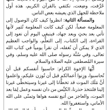
حُرِّفت، وضِعت، نكتفي بالقرآن الكريم، هذه أول
ملاحظة للجهل الذي يعيشه بعض الناس.
والمسألة الثانية:
انظروا كيف كان الوصول إلى
المعلومة صعباً، لكن كيف كانت المعلومة تُثمِر لأنها
تأتي بعد بحثٍ وبعد جهاد، فينبغي اليوم أن نعود إلى
القراءة، إلى الكتاب، إلى التعلُّم، والواجب العظيم
الذي لا يمكن أن نُغفله، أن نقرأ يومياً في كتاب الله
تعالى، وفي سُنَّة رسوله صلى الله عليه وسلم، وفي
سيرة المُصطفى عليه الصلاة والسلام.
أيُّها الإخوة الكرام: حاسبوا أنفسكم قبل أن
تُحاسبوا، وزِنوا أعمالكم قبل أن تُوزن عليكم، واعلموا
أنَّ مَلَك الموت قد تخطَّانا إلى غيرنا وسيتخطَّى غيرنا
إلينا فلنتخذ حذرنا، الكيِّس من دان نفسه وعمل لِمَا بعد
الموت، والعاجز من أتبع نفسه هواها وتمنّى على الله
الأماني، واستغفروا الله.