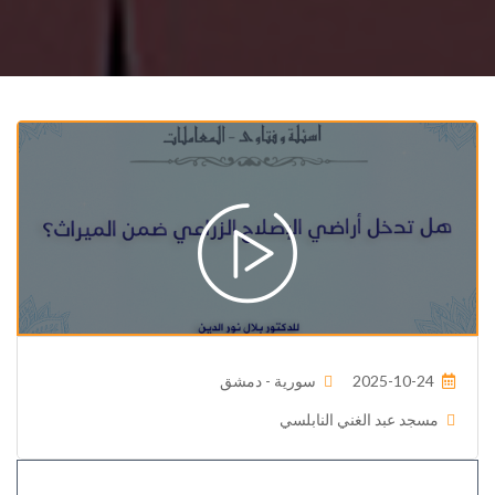
2025-10-24
سورية - دمشق
مسجد عبد الغني النابلسي