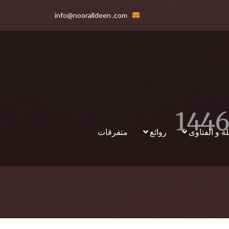
info@nooralldeen .com
لة و الفتاوى
روائع
متفرقات