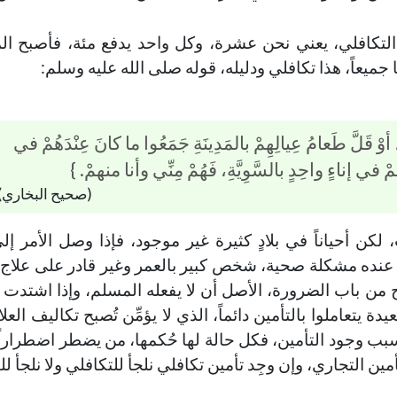
 التكافلي، يعني نحن عشرة، وكل واحد يدفع مئة، فأصبح ا
 جميعاً، هذا تكافلي ودليله، قوله صلى الله عليه وسلم:
142-خمس أمور تعينك على تربية
144-حفظ العقل
أولادك
خطب الجمعة - 2019-06-28
 أوْ قَلَّ طَعامُ عِيالِهِمْ بالمَدِينَةِ جَمَعُوا ما كانَ عِنْدَهُمْ في
هُمْ في إناءٍ واحِدٍ بالسَّوِيَّةِ، فَهُمْ مِنِّي وأنا منهمْ. }
تاريخ النشر : 2019-09-04
خطب الجمعة - 2019-06-14
(صحيح البخاري)
تاريخ النشر : 2019-09-04
كن أحياناً في بلادٍ كثيرة غير موجود، فإذا وصل الأمر إل
 عنده مشكلة صحية، شخص كبير بالعمر وغير قادر على علاج
بح من باب الضرورة، الأصل أن لا يفعله المسلم، وإذا اشتدت 
يدة يتعاملوا بالتأمين دائماً، الذي لا يؤمِّن تُصبح تكاليف العل
بب وجود التأمين، فكل حالة لها حُكمها، من يضطر اضطراراً م
مين التجاري، وإن وجِد تأمين تكافلي نلجأ للتكافلي ولا نلجأ لل