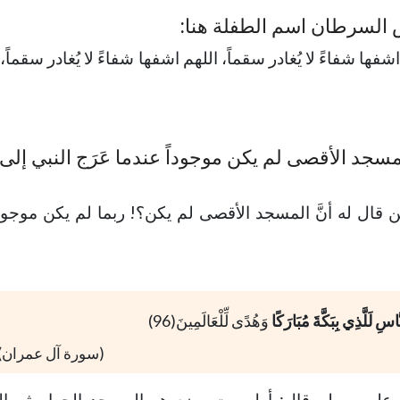
ض السرطان اسم الطفلة هنا:
اشفها شفاءً لا يُغادر سقماً، اللهم اشفها شفاءً لا يُغادر سقماً
سجد الأقصى لم يكن موجوداً عندما عَرَج النبي إلى
 قال له أنَّ المسجد الأقصى لم يكن؟! ربما لم يكن موجود
َّاسِ لَلَّذِي بِبَكَّةَ مُبَارَكًا
وَهُدًى لِّلْعَالَمِينَ(96)
(سورة آل عمران)
له عليه وسلم قال: أول بيت وضع هو المسجد الحرام ثم ا