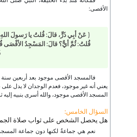
الأقصى:
{
عَنْ أبِي ذَرٍّ، قالَ: قُلتُ يا رَسولَ اللهِ
قُلتُ: ثُمَّ أيٌّ؟ قالَ: المَسْجِدُ الأقْصَى قُلت
ف
فالمسجد الأقصى موجود بعد أربعين سنة من 
يعني أنه غير موجود، فعدم الوجدان لا يدل على
المسجد الأقصى موجود، والله أسرى بنبيه إليه ثم 
السؤال الخامس:
هل يحصل الشخص على ثواب صلاة الجماعة 
نعم هي جماعةٌ لكنها دون جماعة المسجد،