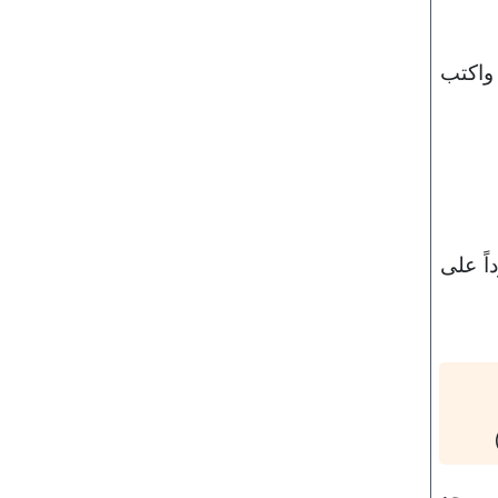
، واكتب
اً على
لمسجد