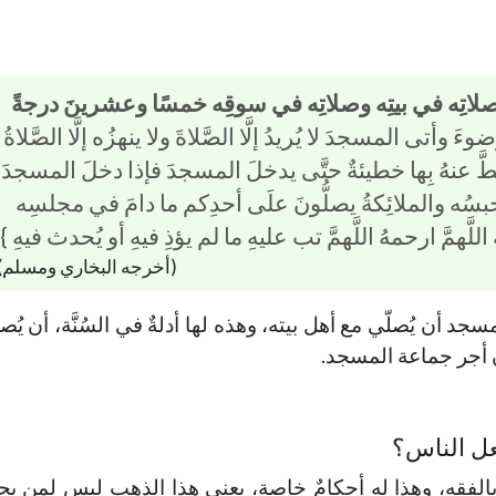
 صلاتِه في بيتِه وصلاتِه في سوقِه خمسًا وعشرينَ درجةً
 وأتى المسجدَ لا يُريدُ إلَّا الصَّلاةَ ولا ينهزُه إلَّا الصَّلاةُ
وحطَّ عنهُ بِها خطيئةٌ حتَّى يدخلَ المسجدَ فإذا دخلَ المسجدَ
حبسُه والملائِكةُ يصلُّونَ علَى أحدِكم ما دامَ في مجلسِه
اللَّهمَّ ارحمهُ اللَّهمَّ تب عليهِ ما لم يؤذِ فيهِ أو يُحدث فيهِ }
(أخرجه البخاري ومسلم)
د أن يُصلّي مع أهل بيته، وهذه لها أدلةٌ في السُنَّة، أن يُص
ن أجر جماعة المسجد.
عل الناس؟
از بالفقه، وهذا له أحكامٌ خاصة، يعني هذا الذهب ليس لمن يجد