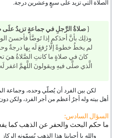
الصلاة التي تزيد على سبعٍ وعشرين درجة.
{
صلاةُ الرَّجلِ في جماعةٍ تزيدُ علَى
وذلِك بأنَّ أحدَكم إذا تَوضَّأ فأحسنَ الوضوءَ
لم يخطُ خطوةً إلَّا رُفعَ لَه بِها درجةٌ 
كانَ في صلاةٍ ما كانتِ الصَّلاةُ هيَ ت
الَّذي صلَّى فيهِ ويقولونَ اللَّهمَّ اغفر لَه 
لكن بين الفرد أن يُصلّي وحده، وجماعة المسج
أهل بيته وله أجرٌ أعظم من أجر الفرد، ولكن دو
السؤال السادس:
ما حكم البحث والحفر عن الذهب كما يف
والله يا أحبابنا هذا الذهب يُسمّونه الرك