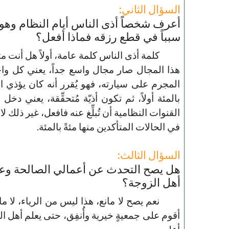
السؤال الثاني:
أعرف شخصاً أذى الناس أيام النظام وهو 
سبباً في قطع رزقه فماذا أفعل؟
كلمة أذى الناس كلمة عامة، أولاً هل أنت متأ
هذا المجال صار مجال واسع جداً، يعني كل واحدٍ 
المجرم على سيارته، فهو يُقرر أنه كان يؤذي ا
بالمئة أولاً، ثم تكون أذيّة مُتحقِّقة، يعني
القنوات النظامية أن تُبلِّغ عنه فافعل، غير ذلك ل
في الحالات المتأكدين منها مئةً بالمئة.
السؤال الثالث:
هل يصح التحدث عن أعمالي الصالحة وعلم
أهل الزوجة؟
نعم يصح لا مانع، هذا ليس من الرياء، لا م
أقوم على جمعيةٍ خيرية وأُنفِق، حتى يعلم أهل ال