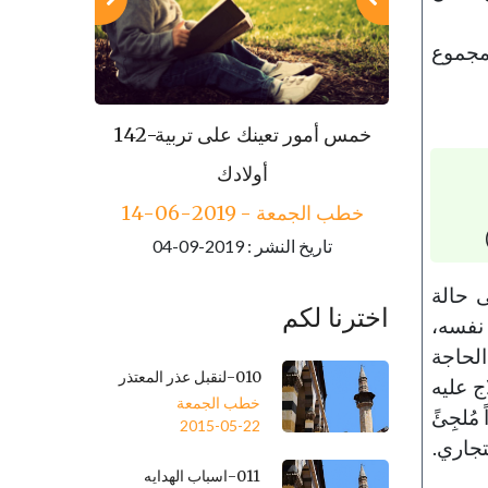
لمجموع
143-مكارم الأخلاق
142-خمس أمور تعينك على تربية
خطب الجمعة - 2019-06-21
أولادك
تاريخ النشر : 2019-09-04
خطب الجمعة - 2019-06-14
تاريخ النشر : 2019-09-04
ى حالة
اخترنا لكم
 نفسه،
الحاجة
010-لنقبل عذر المعتذر
اج عليه
خطب الجمعة
ُلجِئً
2015-05-22
تجاري.
011-اسباب الهدايه