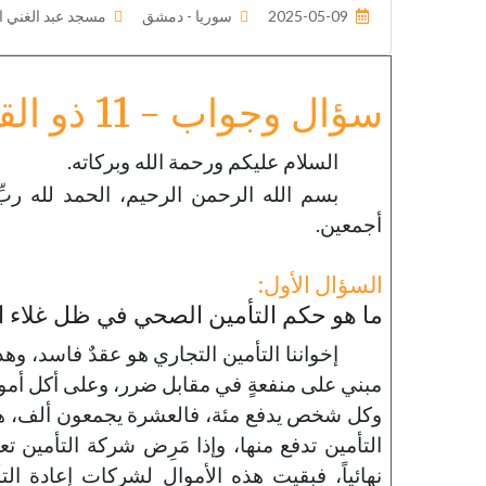
2025-05-09
سوريا - دمشق
مسجد عبد الغني ا
سؤال وجواب - 11 ذو القعدة 1446
السلام عليكم ورحمة الله وبركاته.
بسم الله الرحمن الرحيم، الحمد لله ربِّ
أجمعين.
السؤال الأول:
ما هو حكم التأمين الصحي في ظل غلاء الم
إخواننا التأمين التجاري هو عقدٌ فاسد، وهذا
مبني على منفعةٍ في مقابل ضرر، وعلى أكل أمو
وكل شخص يدفع مئة، فالعشرة يجمعون ألف، هذه
التأمين تدفع منها، وإذا مَرِض شركة التأمين 
نهائياً، فبقيت هذه الأموال لشركات إعادة ا