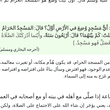
: أيُّ مَسْجِدٍ وُضِعَ في الأرْضِ أوَّلُ؟ قالَ: المَسْجِدُ الحَرَامُ
ُ: كَمْ بيْنَهُمَا؟ قالَ: أرْبَعُونَ سَنَةً،
وأَيْنَما أدْرَكَتْكَ الصَّلَاةُ
َصَلِّ فَهو مَسْجِدٌ. }
(أخرجه البخاري ومسلم)
المسجد الحرام، قد يكون هُدِّم مكانه، أو تغيرت معالمه، 
 عدم الوجود، فهو افترض وسأل بناءً على افتراضه و افتراضه
عَرَج به منه إلى السماء.
إذا صلَّى مع أهله في بيته أو مع أصحابه في العم
 يعني يؤجَر إن شاء الله على الاجتماع على الصلاة، ولك