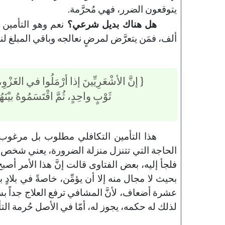
يتوقعون الضرر، فهي مُحرَّمة.
هل هناك بديل شرعي؟
نعم وهو التأمين
ألف، فمَن يتعرَّض لمرضٍ نعالجه وباقي المبلغ لنا
143-مكارم الأخلاق
خطب الجمعة - 2019-06-21
{ إنَّ الأشْعَرِيِّينَ إذا أرْمَلُوا في الغَزْوِ،
ثَوْبٍ واحِدٍ، ثُمَّ اقْتَسَمُوهُ بيْنَ
تاريخ النشر : 2019-09-04
هذا التأمين التكافلي مطلوب بل مرغوب، ل
الحاجة التي تتنزل منزلة الضرورة، يعني شخص
فلجأ إليه، بعض الفتاوى قالت إنَّ هذا الأمر أص
بحيث لا مجال منه إلا أن يؤمِّن، خاصةً في بلادٍ بع
عشرة أضعاف، لأنَّ المشافي ترفع العلاج جداً بس
لذلك له حكمه، يجوز له، أمّا في الأصل حُرمة التأ