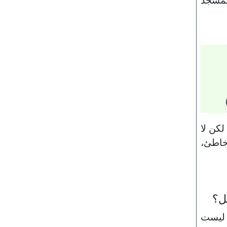
لكن لا
 خاطئ،
ل؟
ن ليست