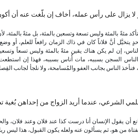
لا يزال على رأس عمله، أخاف إن بلّغت عنه أن أكو
كد مئةً بالمئة وليس تسعة وتسعين بالمئة، بل مئةً بالمئة، لأنَّ
يتخيَّل أنَّ فلاناً كان في ذاك الزمان رافعاً للعلم، أو وض
لناس، إن لم يكن هناك يقين مئةً بالمئة وليس تسعاً وتسعي
 دخل الناس السجن بسببه، مات أُناس بسببه، فهذا إن استط
ا، فنأخذ الناس بجانب العفو والمُسامحة، ولا نلجأ لجانب القِصا
ي الشرعي، عندما أريد الزواج من إحداهن بُغية ت
انع أن يقول الإنسان أنا درست كذا عند فلان وعند فلان، والح
فتاة من هو، ثم يسألون عنه ولعله يكون القبول، هذا ليس رياءً