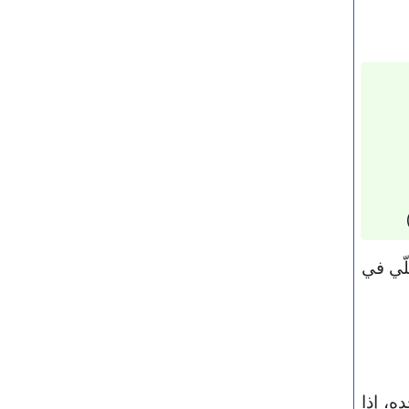
لّي في
ه، إذا