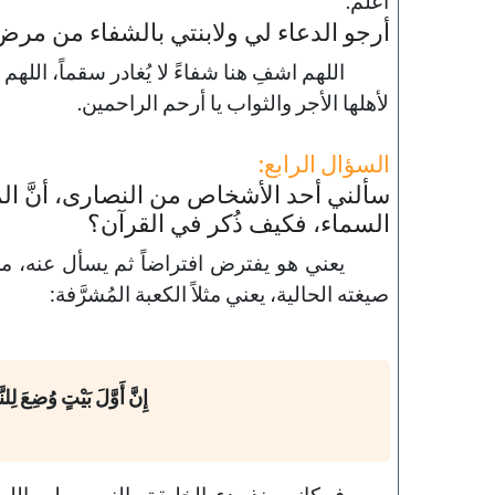
أعلم.
أرجو الدعاء لي ولابنتي بالشفاء من مر
اللهم اشفِ هنا شفاءً لا يُغادر سقماً، اللهم 
لأهلها الأجر والثواب يا أرحم الراحمين.
السؤال الرابع:
سألني أحد الأشخاص من النصارى، أنَّ الم
السماء، فكيف ذُكر في القرآن؟
يعني هو يفترض افتراضاً ثم يسأل عنه، من
صيغته الحالية، يعني مثلاً الكعبة المُشرَّفة:
إِنَّ أَوَّلَ بَيْتٍ وُضِعَ لِلن
فمكانه منذ بدء الخليقة، النبي صلى ال