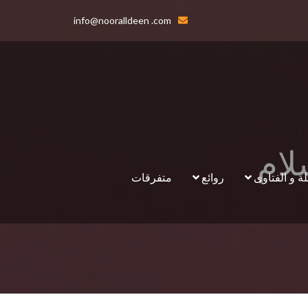
info@nooralldeen .com
لة و الفتاوى
روائع
متفرقات