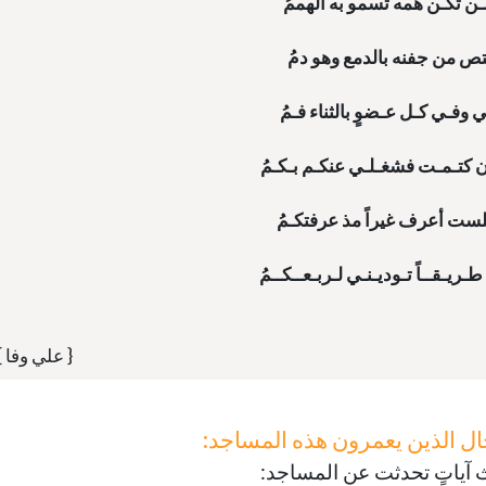
{ علي وفا }
جال الذين يعمرون هذه المساجد:
لاث آياتٍ تحدثت عن المساجد: