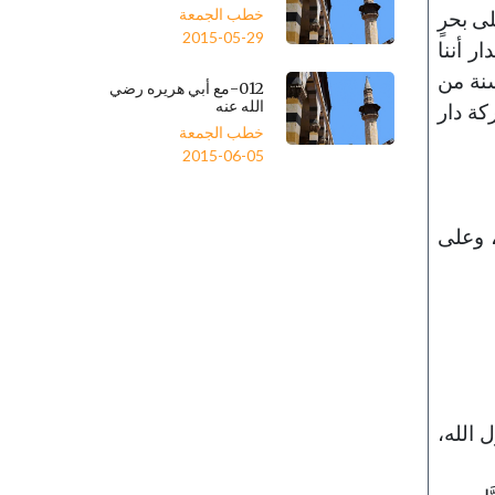
خطب الجمعة
ى بحرٍ
2015-05-29
ر أننا
سنة من
012-مع أبي هريره رضي
الله عنه
كة دار
خطب الجمعة
2015-06-05
، وعلى
 الله،