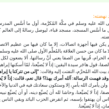
 نهضته:
لى الله عليه وسلم في مكَّة المُكرَّمة، أول ما أسَّس المدرس
ل ما أسَّس المسجد، مسجد قباء، ليوصل رسالةً إلى العالم كله
142-خمس أمور تعينك على تربية
144-حفظ العقل
ضته.
أولادك
خطب الجمعة - 2019-06-28
م يكن فيها أجهزة اتصالات، إلا ما كان فيها من عظيم الاتص
تاريخ النشر : 2019-09-04
خطب الجمعة - 2019-06-14
ا ما كان من حسن العلاقة بالمُعلِّم الأول صلى الله عليه وسلم
تاريخ النشر : 2019-09-04
 الحرام، قُربها من الصفا يعني أنَّ رسالتها، ألا يضعون لكل م
ا، قول هاجَر سيدة اليقين: إذاً لا يُضيِّعنا، لمّا أسكنها إبراه
 بيت الله المُحرَّم، التفتت إليه وقالت:
"إلى من تتركنا يا إبرا
 فهمت الرسالة: آلله أمرك بهذا؟ قال نعم، قالت: إذاً لا يُضيّ
ولن يأمرك الله بأمرٍ، إلا وستكون سعادتك فيه في الدنيا والآخ
إذاً لا يُضيِّعنا، وحاشا لله أن يُضيِّع دينه، أو أن يُضيِّع نبيه
 الناس أن يهتفوا بإسمه، ثم انقرض الحزب البائد وبقي الناس 
إذاً لا يُضيِّعنا.