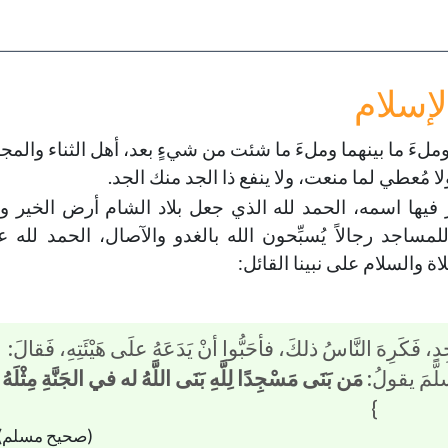
ملءَ ما بينهما وملءَ ما شئت من شيءٍ بعد، أهل الثناء والمجد،
لا مُعطي لما منعت، ولا ينفع ذا الجد منك الجد.
كر فيها اسمه، الحمد لله الذي جعل بلاد الشام أرض الخير وا
لمساجد رجالاً يُسبِّحون الله بالغدو والآصال، الحمد لله ع
لصلاة والسلام على نبينا القائل:
ِدِ، فَكَرِهَ النَّاسُ ذلكَ، فأحَبُّوا أنْ يَدَعَهُ علَى هَيْئَتِهِ، فَقالَ:
لَّمَ يقولُ:
مَن بَنَى مَسْجِدًا لِلَّهِ بَنَى اللَّهُ له في الجَنَّةِ مِثْلَهُ
}
(صحيح مسلم)