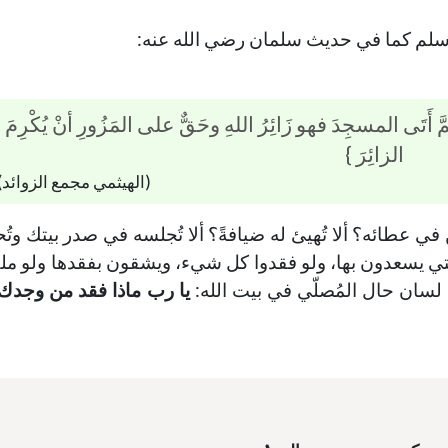
ه وسلم كما في حديث سلمان رضي الله عنه:
مَّ أَتَى المسجِدَ فهو زَائِرُ اللهِ وحَقٌّ على المَزُورِ أنْ يُكْرِمَ
الزائِرَ }
(الهيثمي مجمع الزوائد)
َن في عطائه؟ ألا تُهيئ له ضيافةً؟ ألا تُجلسه في صدر بيتك وتُح
نة التي يسعدون بها، ولو فقدوا كل شيء، ويشقون بفقدها ولو مل
 لسان حال المُصلّي في بيت الله:
يا رب ماذا فقد من وجدك،