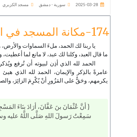
2025-03-28
سورية - دمشق
مسجد الكزبري
174-مكانة المسجد في الإسلام
يا ربنا لك الحمد، ملءَ السماوات والأرض، و
ما قال العبد، وكلنا لك عبد، لا مانع لما أعطيت، و
الحمد لله الذي أذِن لبيوته أن تُرفع ويُذ
عامرةً بالذِكر والإيمان، الحمد لله الذي هيئ ل
يكرمهم، وحَقٌّ على المَزُورِ أنْ يُكْرِمَ الزائِرَ، وا
{ أنَّ عُثْمَانَ بنَ عَفَّانَ، أرَادَ بنَاءَ المَسْج
سَمِعْتُ رَسولَ اللهِ صَلَّى اللَّهُ عليه وس