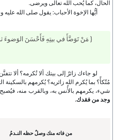
الحال، كما يُحب الله تعالى ويرضى.
أيُّها الإخوة الأحباب: يقول صلى الله علي
{ مَنْ تَوَضَّأَ في بيتِهِ فَأَحْسَنَ الوَضوءَ ث
لو جاءك زائرٌ إلى بيتك ألا تُكرمه؟ ألا تتفنّ
مُتّكأً؟ بما يُكرم الله زائريه؟ يُكرمهم بالسكي
شيء، يكرمهم بالأُنس به، وبالقرب منه، فيُصبح
وجد من فقدك.