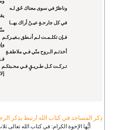
ذِكر المساجد في كتاب الله ارتبط بذِكر الر
أيُّها الإخوة الكرام: في كتاب الله تعالى ث