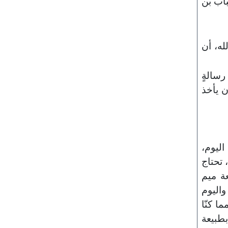
َاب بن
له، أن
رسالةٍ
ن يأخذ
اليوم،
 تحتاج
عة ميم
واليوم
ا كنّا
بطبيعة