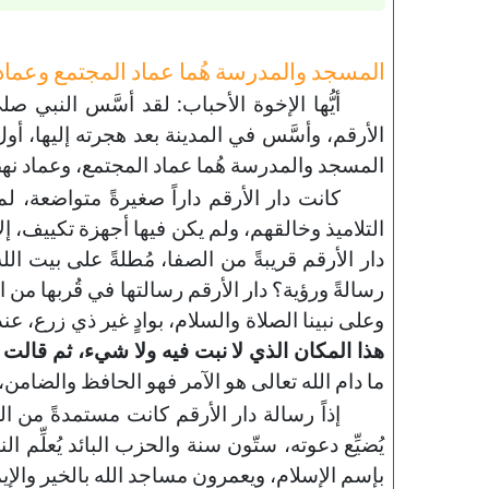
المسجد والمدرسة هُما عماد المجتمع وعماد
أيُّها الإخوة الأحباب: لقد أسَّس النبي ص
الأرقم، وأسَّس في المدينة بعد هجرته إليها، أو
143-مكارم الأخلاق
المسجد والمدرسة هُما عماد المجتمع، وعماد نه
خطب الجمعة - 2019-06-21
كانت دار الأرقم داراً صغيرةً متواضعة، ل
تاريخ النشر : 2019-09-04
التلاميذ وخالقهم، ولم يكن فيها أجهزة تكييف، إل
دار الأرقم قريبةً من الصفا، مُطلةً على بيت الله
رسالةً ورؤية؟ دار الأرقم رسالتها في قُربها من الصف
وعلى نبينا الصلاة والسلام، بوادٍ غير ذي زرع، عند
هذا المكان الذي لا نبت فيه ولا شيء، ثم قالت وقد
ما دام الله تعالى هو الآمر فهو الحافظ والضامن، 
إذاً رسالة دار الأرقم كانت مستمدةً من الصفا، 
يُضيِّع دعوته، ستّون سنة والحزب البائد يُعلِّم
بإسم الإسلام، ويعمرون مساجد الله بالخير والإيمان، 