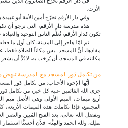
في دار الأرقم تخرَّج الصابرون الذين نتغنّ
الأرت.
وفي دار الأرقم تخرَّج أمين الأمة أبو عبيدة
هذه مدرسة دار الأرقم، التي نرجو أن تكو
تكون كدار الأرقم، تُعلِّم الناس التوحيد والعبادة
ثم لمّا هاجر إلى المدينة، كان أول ما فع
مفادها، أنَّ المسجد ليس مكاناً للصلاة فقط، على
مكانته في المسجد، أن يُرحَب به، لا بُدَّ أن يشعر أ
من تكامل دَور المسجد مع المدرسة تنهض مج
أيُّها الإخوة الأحباب: من تكامل دَور الم
جزى الله القائمين عليه كل خير، من تكامل دَور ا
أربع ميمات، الميم الأولى وهي الأصل ميم المن
المجتمع، فإذا تكاملت هذه الميمات الأربعة، كنّ
وبفضل الله تعالى، بعد الفتح المُبين والنصر ا
نملِك، ولله الحمد والمِنَّة، فلأن أحسنَّا اس