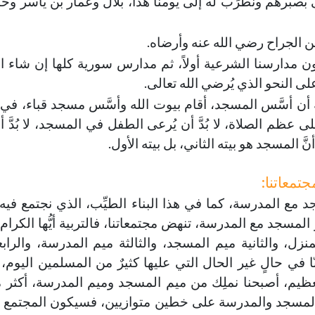
َى بصبرهم ونطرَب له إلى يومنا هذا، بلال وعمار بن ياسر وخبّ
 بن الجراح رضي الله عنه وأرضاه.
ن مدارسنا الشرعية أولاً، ثم مدارس سورية كلها إن شاء ال
 على النحو الذي يُرضي الله تعالى.
له أن أسَّس المسجد، أقام بيوت الله وأسَّس مسجد قباء، في 
 عظم الصلاة، لا بُدَّ أن يُرعى الطفل في المسجد، لا بُدَّ أ
نَّ المسجد هو بيته الثاني، بل بيته الأول.
تمعاتنا:
سجد مع المدرسة، كما في هذا البناء الطيِّب، الذي نجتمع فيه 
لمسجد مع المدرسة، تنهض مجتمعاتنا، فالتربية أيُّها الكرام،
زل، والثانية ميم المسجد، والثالثة ميم المدرسة، والراب
ا في حالٍ غير الحال التي عليها كثيرٌ من المسلمين اليوم، 
لعظيم، أصبحنا نملِك من ميم المسجد وميم المدرسة، أكثر مم
تثمار المسجد والمدرسة على خطين متوازيين، فسيكون المجتمع 