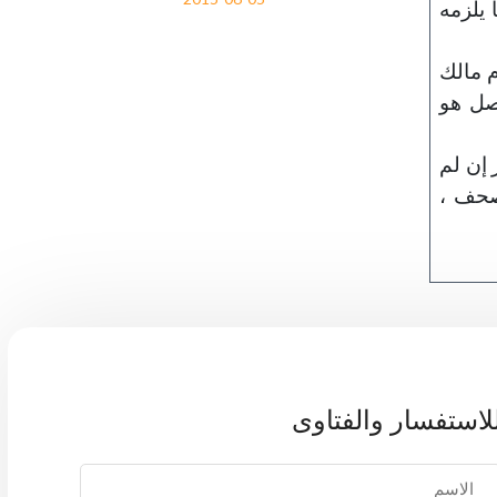
 يلزمه
م مالك
أصل هو
 إن لم
صحف ،
لاستفسار والفتاوى