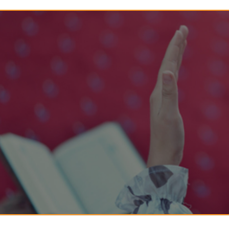
142-خمس أمور تعينك على تربية
144-حفظ العقل