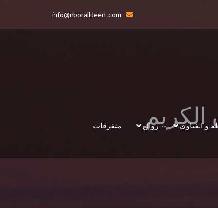
info@nooralldeen .com
 الكريم
لة و الفتاوى
روائع
متفرقات