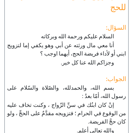
للحج
السؤال:
السلام عليكم ورحمة الله وبركاته
أنا معي مال ورثته عن أبي وهو يكفي إما لتزويج
ابني أو لأداء فريضة الحج، أيهما اوجب ؟
وجزاكم الله عنا كل خير.
الجواب:
بسم الله، والحمدلله، والصّلاة والسّلام على
رسول الله، أمّا بعدُ :
إنْ كان ابنُك في سنِّ الزّواج ، وكنت تخاف عليه
من الوقوع في الحرام ؛ فتزويجه مقدَّمٌ على الحجِّ ، ولو
كان حجَّ الفريضة.
والله تعالى أعلم.