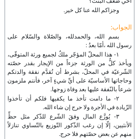
أخي ضعف البنت؟
وجزاكم الله عنا كل خير.
الجواب:
بسم الله، والحمدلله، والصّلاة والسّلام على
رسول الله ،أمّا بعدُ :
١- هذا المحلّ المؤجّر ملكٌ لجميع ورثة المتوفّى،
ويأخذ كلٌّ من الورثة جزءاً من الإيجار بقدر حصّته
الشّرعيّة في المحلّ، بشرط أن تُقدَّم نفقة والدتكم
وحاجاتها الأساسيّة على أيِّ شيءٍ آخر، فأنتم ملزمون
شرعاً بالنّفقة عليها بعد وفاة زوجها.
٢- ما دامت تأخذ ما يكفيها فلكم أن تأخذوا
الزّيادة في الأجرة ولا حرج إن شاء الله.
٣- يُوزَّع المال وفقَ الشّرع للذّكر مثل حظِّ
الأنثيين، إلّا إن رغب الذّكور التّوزيع بالتّساوي تنازلاً
منهم عن بعض حصّتهم فلا حرج.