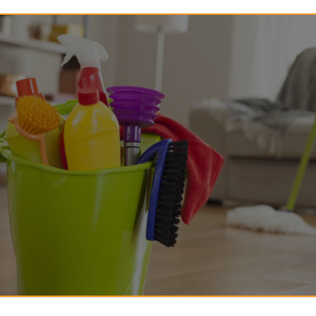
142-خمس أمور تعينك على تربية
144-حفظ العقل