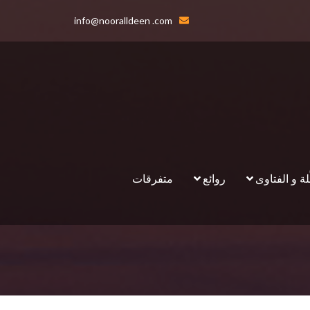
info@nooralldeen .com
لة و الفتاوى
روائع
متفرقات