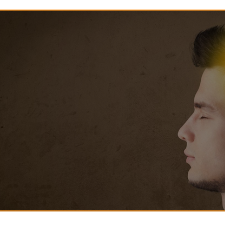
142-خمس أمور تعينك على تربية
144-حفظ العقل