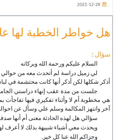
2021-12-28
خطب الجمعة - 2019-06-21
تاريخ النشر : 2019-09-04
هل خواطر الخطبة لها علا
سؤال :
السلام عليكم ورحمة الله وبركاته
لي زميل دراسة لم أتحدث معه من حوالي
أذكر شكلها لكن أذكر أنها كانت محتشمة في لباس
جلست من مدة عقب إنهاء دراستي الجامع
هي مخطوبة أم لا وأثناء تفكيري فيها تفاجأت ب
آخر وانتهز المكالمة وسلم علي وسأل عن احوال
سؤالي هل لهذه الحادثة معنى أم أنها صدفة 
ويحدث معي أشياء شبيهة بذلك لا أعرف لها
وجزاكم الله عنا كل خير.