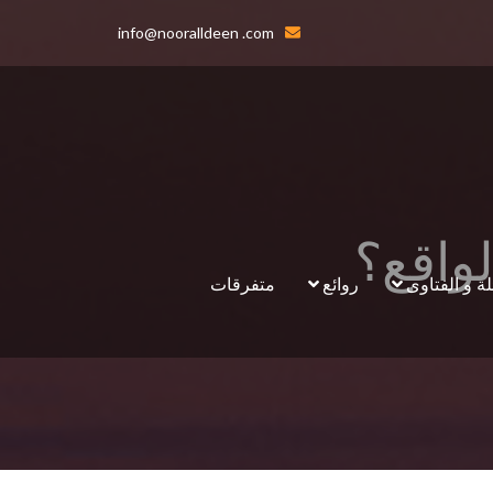
info@nooralldeen .com
لواقع؟
لة و الفتاوى
روائع
متفرقات