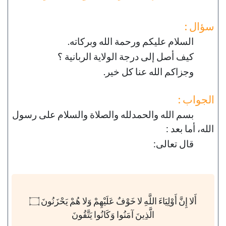
سؤال :
السلام عليكم ورحمة الله وبركاته.
كيف أصل إلى درجة الولاية الربانية ؟
وجزاكم الله عنا كل خير.
الجواب :
بسم الله والحمدلله والصلاة والسلام على رسول
الله، أما بعد :
قال تعالى:
أَلا إِنَّ أَوْلِيَاءَ اللَّهِ لا خَوْفٌ عَلَيْهِمْ وَلا هُمْ يَحْزَنُونَ ۝
الَّذِينَ آمَنُوا وَكَانُوا يَتَّقُونَ