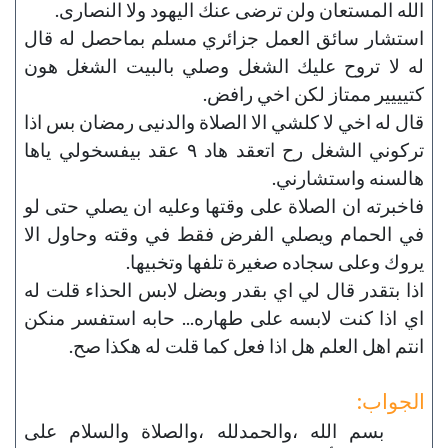
الله المستعان ولن ترضى عنك اليهود ولا النصارى.
استشار سائق العمل جزائري مسلم بماحصل له قال
له لا تروح عليك الشغل وصلي بالبيت الشغل هون
كتيييير ممتاز لكن اخي رافض.
قال له اخي لا كلشي الا الصلاة والدنيى رمضان بس اذا
تركوني الشغل رح اتعقد هاد ٩ عقد بيفسخولي ياها
هالسنه واستشارني.
فاخبرته ان الصلاة على وقتها وعليه ان يصلي حتى لو
في الحمام ويصلي الفرض فقط في وقته وحاول الا
يروك وعلى سجاده صغيرة تلفها وتخبيها.
اذا بتقدر قال لي اي بقدر وبضل لابس الحذاء قلت له
اي اذا كنت لابسه على طهاره... حابه استفسر منكن
انتم اهل العلم هل اذا فعل كما قلت له هكذا صح.
الجواب:
بسم الله ،والحمدلله ،والصلاة والسلام على