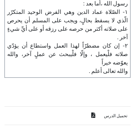
رسول الله ،أما بعد :
١- الصّلاة عماد الدين وهي الفرض الوحيد المتكرّر
الّذي لا يسقط بحالٍ، ويجب على المسلم أن يحرص
على صلاته أكثر من حرصه على رزقه أو على أيِّ شيءٍ
آخر .
٢- إن كان مضطرّاً لهذا العمل واستطاع أن يؤدّي
صلاته فلْيعمل ، وإلّا فلْيبحث عن عملٍ آخر، والله
يعوّضه خيراً
والله تعالى أعلم .
تحميل الدرس