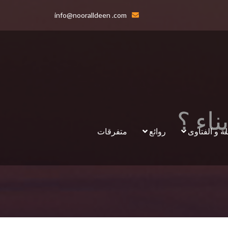
info@nooralldeen .com
ناء ؟
لة و الفتاوى
روائع
متفرقات