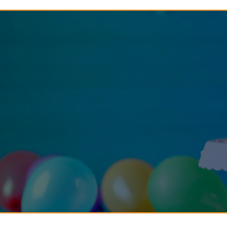
142-خمس أمور تعينك على تربية
144-حفظ العقل