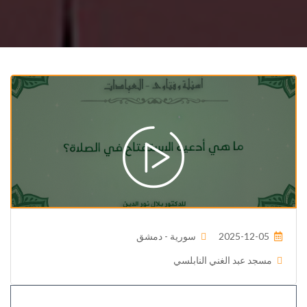
2025-12-05
سورية - دمشق
مسجد عبد الغني النابلسي