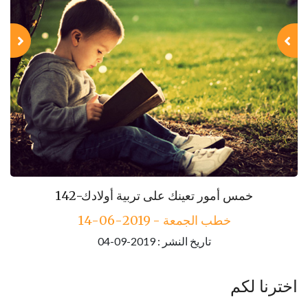
143-مكارم الأخلاق
142-خمس أمور تعينك على تربية أولادك
خطب الجمعة - 2019-06-14
خطب الجمعة - 2019-06-21
تاريخ النشر : 2019-09-04
اخترنا لكم