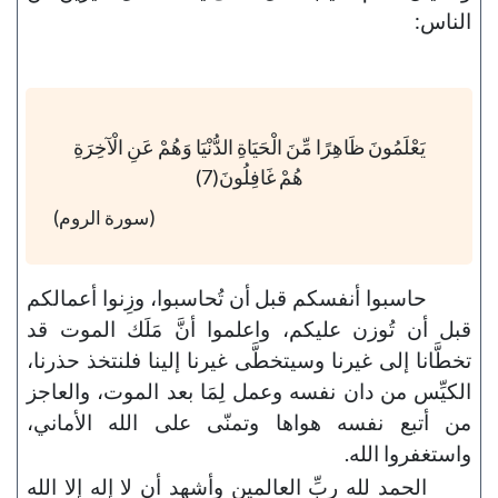
الناس:
يَعْلَمُونَ ظَاهِرًا مِّنَ الْحَيَاةِ الدُّنْيَا وَهُمْ عَنِ الْآخِرَةِ
هُمْ غَافِلُونَ(7)
(سورة الروم)
حاسبوا أنفسكم قبل أن تُحاسبوا، وزِنوا أعمالكم
قبل أن تُوزن عليكم، واعلموا أنَّ مَلَك الموت قد
تخطَّانا إلى غيرنا وسيتخطَّى غيرنا إلينا فلنتخذ حذرنا،
الكيِّس من دان نفسه وعمل لِمَا بعد الموت، والعاجز
من أتبع نفسه هواها وتمنّى على الله الأماني،
واستغفروا الله.
الحمد لله ربِّ العالمين وأشهد أن لا إله إلا الله