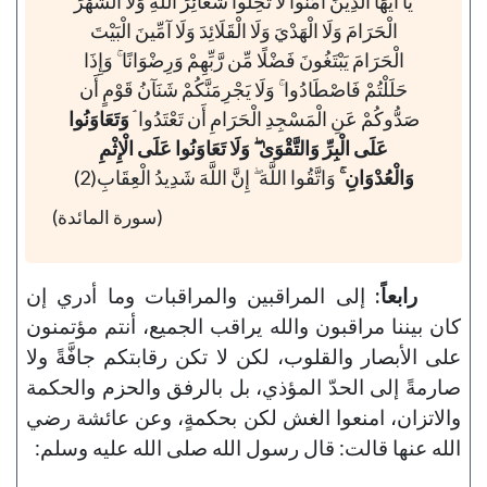
يَا أَيُّهَا الَّذِينَ آمَنُوا لَا تُحِلُّوا شَعَائِرَ اللَّهِ وَلَا الشَّهْرَ
الْحَرَامَ وَلَا الْهَدْيَ وَلَا الْقَلَائِدَ وَلَا آمِّينَ الْبَيْتَ
الْحَرَامَ يَبْتَغُونَ فَضْلًا مِّن رَّبِّهِمْ وَرِضْوَانًا ۚ وَإِذَا
حَلَلْتُمْ فَاصْطَادُوا ۚ وَلَا يَجْرِمَنَّكُمْ شَنَآنُ قَوْمٍ أَن
صَدُّوكُمْ عَنِ الْمَسْجِدِ الْحَرَامِ أَن تَعْتَدُوا ۘ
وَتَعَاوَنُوا
عَلَى الْبِرِّ وَالتَّقْوَىٰ ۖ وَلَا تَعَاوَنُوا عَلَى الْإِثْمِ
وَالْعُدْوَانِ ۚ
وَاتَّقُوا اللَّهَ ۖ إِنَّ اللَّهَ شَدِيدُ الْعِقَابِ(2)
(سورة المائدة)
رابعاً:
إلى المراقبين والمراقبات وما أدري إن
كان بيننا مراقبون والله يراقب الجميع، أنتم مؤتمنون
على الأبصار والقلوب، لكن لا تكن رقابتكم جافَّةً ولا
صارمةً إلى الحدّ المؤذي، بل بالرفق والحزم والحكمة
والاتزان، امنعوا الغش لكن بحكمةٍ، وعن عائشة رضي
الله عنها قالت: قال رسول الله صلى الله عليه وسلم: