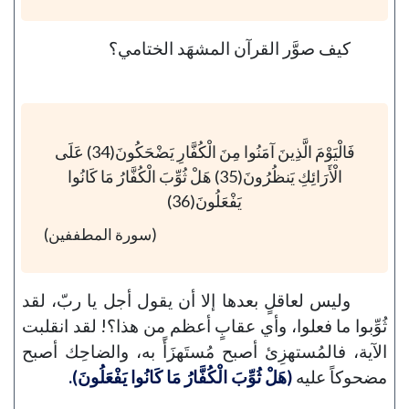
كيف صوَّر القرآن المشهَد الختامي؟
فَالْيَوْمَ الَّذِينَ آمَنُوا مِنَ الْكُفَّارِ يَضْحَكُونَ(34) عَلَى
الْأَرَائِكِ يَنظُرُونَ(35) هَلْ ثُوِّبَ الْكُفَّارُ مَا كَانُوا
يَفْعَلُونَ(36)
(سورة المطففين)
وليس لعاقلٍ بعدها إلا أن يقول أجل يا ربّ، لقد
ثُوِّبوا ما فعلوا، وأي عقابٍ أعظم من هذا؟! لقد انقلبت
الآية، فالمُستهزِئ أصبح مُستَهزَأً به، والضاحِك أصبح
مضحوكاً عليه
(هَلْ ثُوِّبَ الْكُفَّارُ مَا كَانُوا يَفْعَلُونَ).