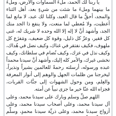
يا ربنا لك الحمد، ملءَ السماوات والأرض، وملءَ
ما بينهما وملءَ ما شئت من شيءٍ بعد، أهل الثناء
والمجد، أحقُّ ما قال العبد، وكلنا لك عبد، لا مانع لما
أعطيت، ولا مُعطي لما منعت، ولا ينفع ذا الجد منك
الجد، وأشهد أنَّ لا إله إلا الله وحده لا شريك له، غنى
كل فقير، وعزّ كل ذليل، وقوة كل ضعيف، ومَفزَع كل
ملهوف، فكيف نفتقر في غناك، وكيف نضل في هُداك،
وكيف نذل في عزك، وكيف نُضام في سلطانك، وكيف
نخشى غيرك، والأمر كله إليك، وأشهد أنَّ سيدنا محمداً
عبده ورسوله، أرسلته رحمةً للعالمين بشيراً ونذيراً،
ليخرجنا من ظلمات الجهل والوهم إلى أنوار المعرفة
والعِلم، ومن وحول الشهوات إلى جنَّات القربات،
فجزاه الله عنّا خير ما جزى نبياً عن أمته.
اللهم صلِّ وسلم وبارك على سيدنا محمد، وعلى
آل سيدنا محمد، وعلى أصحاب سيدنا محمد، وعلى
أزواج سيدنا محمد، وعلى ذريِّة سيدنا محمدٍ، وسلِّم