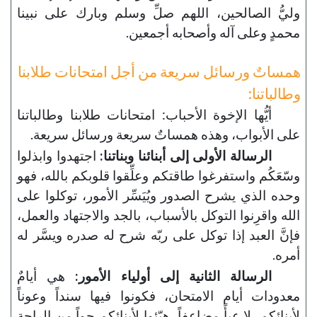
وليُّ الصالحين، اللهم صلِّ وسلم وبارك على نبينا
محمدٍ وعلى آله وأصحابه أجمعين.
همساتٌ ورسائل سريعة من أجل امتحانات طلابنا
وطالباتنا:
أيُّها الإخوة الأحباب: امتحانات طلابنا وطالباتنا
على الأبواب، وهذه همساتٌ سريعة ورسائل سريعة.
الرسالة الأولى إلى أبنائنا وبناتنا:
اجتهدوا وابذلوا
وسّعَكُم واستفرغوا طاقتكم وعلِّقوا قلوبكم بالله، فهو
وحده الذي يشرح الصدور ويُيَسِّر الأمور، توكلوا على
الله واقرِنوا التوكل بالأسباب، بالجد والاجتهاد والعمل،
فإنَّ العبد إذا توكل على ربّه شرح له صدره ويسَّر له
أمره.
الرسالة الثانية إلى أولياء الأمور:
هي أيامٌ
معدودات أيام الامتحان، فكونوا فيها سنداً وعوناً
لأبنائكم، لا عبأً مضاعفاً، هيّئوا لأبنائكم جواً من الراحة