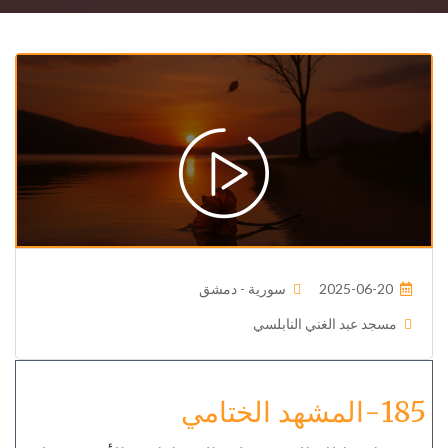
2025-06-20
سورية - دمشق
مسجد عبد الغني النابلسي
185-المشهد الختامي