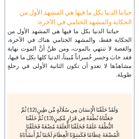
حياتنا الدنيا بكل ما فيها هي المشهد الأول من
الحكاية والمشهد الختامي في الآخرة:
حياتنا الدنيا بكل ما فيها هي المشهد الأول من
الحكاية فقط، والمشهد الختامي هناك في الآخرة،
والقصة لا تنتهي بالموت، ومن ظنَّ أنَّ الموت نهاية
فقد خابَ وخسر خُسراناً مُبيناً، الدنيا كلها بكل ما فيها،
مشاهدُها لا تعدو أن تكون الثانية الأولى في رحلةٍ
طويلة.
وَلَقَدْ خَلَقْنَا الْإِنسَانَ مِن سُلَالَةٍ مِّن طِينٍ(12) ثُمَّ
جَعَلْنَاهُ نُطْفَةً فِي قَرَارٍ مَّكِينٍ(13) ثُمَّ خَلَقْنَا
النُّطْفَةَ عَلَقَةً فَخَلَقْنَا الْعَلَقَةَ مُضْغَةً فَخَلَقْنَا
الْمُضْغَةَ عِظَامًا فَكَسَوْنَا الْعِظَامَ لَحْمًا ثُمَّ أَنشَأْنَاهُ