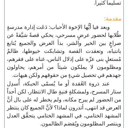
تسليماً كثيراً.
مقدمة:
وبعد فيا أيُّها الإخوة الأحباب: دَعَت إدارة مدرسةٍ
طُلابها لحضور عرضٍ مسرحي، يحكي قصةً شيَّقةً عن
صراعٍ بين الخير والشر، بدأ العرض والجميع يُتابع
بانتباه، وتعقدت القصة وتشابكت خيوطها، ظالمٌ
مُستعلٍ بنى عزّه على إذلال الناس، غناه على فقرهم،
ومظلومون لا يملكون شيئاً من أمرهم، يحاولون
جهدهم في تحصيل شيءٍ من حقوقهم ولكن هيهات.
عند ذروة العُقدة أو ما يُسمّى الحبكة، أُسدِل
ستار المسرح، ولمشكلةٍ فنيةٍ طال الانتظار، لكن أحداً
من الحضور لم يبرح مكانه، ولم يخطر له على بال أنَّ
العرض قد انتهى، أتدرون لماذا؟ لأنَّ الجميع كان ينتظر
المشهد الختامي، في المشهد الختامي يتحقَّق العدل
وينتصر المظلومون ويُقصَم الظالمون.