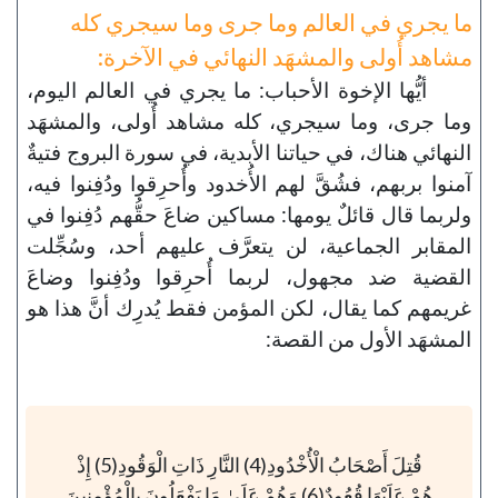
ما يجري في العالم وما جرى وما سيجري كله
مشاهد أُولى والمشهَد النهائي في الآخرة:
أيُّها الإخوة الأحباب: ما يجري في العالم اليوم،
وما جرى، وما سيجري، كله مشاهد أُولى، والمشهَد
النهائي هناك، في حياتنا الأبدية، في سورة البروج فتيةٌ
آمنوا بربهم، فشُقَّ لهم الأُخدود وأُحرِقوا ودُفِنوا فيه،
ولربما قال قائلٌ يومها: مساكين ضاعَ حقُّهم دُفِنوا في
المقابر الجماعية، لن يتعرَّف عليهم أحد، وسُجِّلت
القضية ضد مجهول، لربما أُحرِقوا ودُفِنوا وضاعَ
غريمهم كما يقال، لكن المؤمن فقط يُدرِك أنَّ هذا هو
المشهَد الأول من القصة:
قُتِلَ أَصْحَابُ الْأُخْدُودِ(4) النَّارِ ذَاتِ الْوَقُودِ(5) إِذْ
هُمْ عَلَيْهَا قُعُودٌ(6) وَهُمْ عَلَىٰ مَا يَفْعَلُونَ بِالْمُؤْمِنِينَ