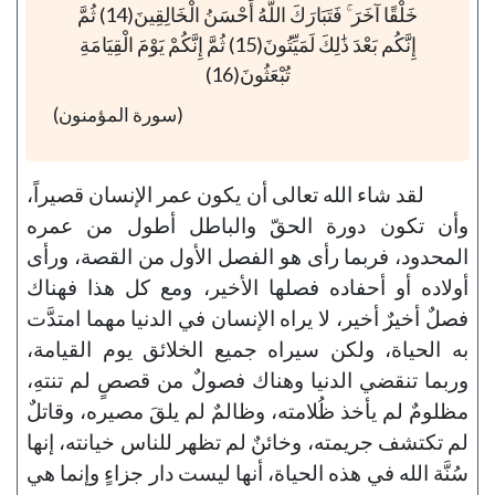
خَلْقًا آخَرَ ۚ فَتَبَارَكَ اللَّهُ أَحْسَنُ الْخَالِقِينَ(14) ثُمَّ
إِنَّكُم بَعْدَ ذَٰلِكَ لَمَيِّتُونَ(15) ثُمَّ إِنَّكُمْ يَوْمَ الْقِيَامَةِ
تُبْعَثُونَ(16)
(سورة المؤمنون)
لقد شاء الله تعالى أن يكون عمر الإنسان قصيراً،
وأن تكون دورة الحقّ والباطل أطول من عمره
المحدود، فربما رأى هو الفصل الأول من القصة، ورأى
أولاده أو أحفاده فصلها الأخير، ومع كل هذا فهناك
فصلٌ أخيرٌ أخير، لا يراه الإنسان في الدنيا مهما امتدَّت
به الحياة، ولكن سيراه جميع الخلائق يوم القيامة،
وربما تنقضي الدنيا وهناك فصولٌ من قصصٍ لم تنتهِ،
مظلومٌ لم يأخذ ظُلامته، وظالمٌ لم يلقَ مصيره، وقاتلٌ
لم تكتشف جريمته، وخائنٌ لم تظهر للناس خيانته، إنها
سُنَّة الله في هذه الحياة، أنها ليست دار جزاءٍ وإنما هي