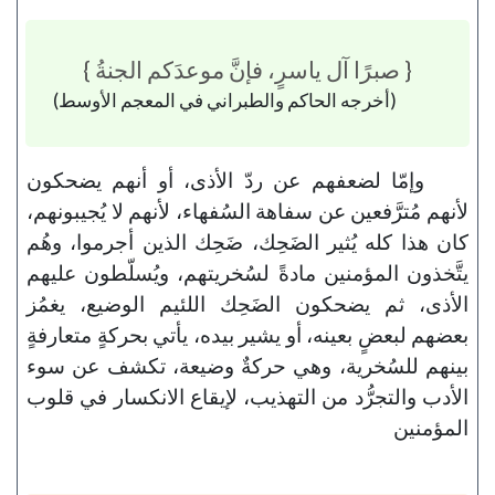
{ صبرًا آل ياسرٍ، فإنَّ موعدَكم الجنةُ }
(أخرجه الحاكم والطبراني في المعجم الأوسط)
وإمّا لضعفهم عن ردّ الأذى، أو أنهم يضحكون
لأنهم مُترَّفعين عن سفاهة السُفهاء، لأنهم لا يُجيبونهم،
كان هذا كله يُثير الضَحِك، ضَحِك الذين أجرموا، وهُم
يتَّخذون المؤمنين مادةً لسُخريتهم، ويُسلّطون عليهم
الأذى، ثم يضحكون الضَحِك اللئيم الوضيع، يغمُز
بعضهم لبعضٍ بعينه، أو يشير بيده، يأتي بحركةٍ متعارفةٍ
بينهم للسُخرية، وهي حركةٌ وضيعة، تكشف عن سوء
الأدب والتجرُّد من التهذيب، لإيقاع الانكسار في قلوب
المؤمنين