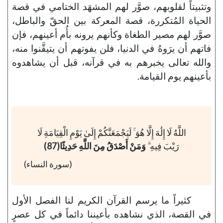
وتثبيتاً لقلوبهم، صوَّر لهم المشهَد الختامي في قصة
الحياة المُتكررة، قصة المعركة بين الحقّ والباطل،
صوَّر لهم مصير الطغاة وكأنهم يرونه بأُم أعينهم، فإن
فاتهم أن يرَوهُ في الدنيا، فلن يفوتهم أن يتيقَّنوا منه،
والله تعالى يخبرهم به في قرآنه، قبل أن يشاهدوه
بأعينهم يوم القيامة.
اللَّهُ لَا إِلَٰهَ إِلَّا هُوَ ۚ لَيَجْمَعَنَّكُمْ إِلَىٰ يَوْمِ الْقِيَامَةِ لَا
رَيْبَ فِيهِ ۗ
وَمَنْ أَصْدَقُ مِنَ اللَّهِ حَدِيثًا(87)
(سورة النساء)
كثيراً ما يرسم القرآن الكريم لنا الفصل الأول
في القصة، الذي نشاهده بأعيننا دائماً في كل عصرٍ