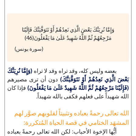
وَإِمَّا نُرِيَنَّكَ بَعْضَ الَّذِي نَعِدُهُمْ أَوْ نَتَوَفَّيَنَّكَ فَإِلَيْنَا
مَرْجِعُهُمْ ثُمَّ اللَّهُ شَهِيدٌ عَلَىٰ مَا يَفْعَلُونَ(46)
(سورة يونس)
بعضه وليس كله، وقد تراه وقد لا تراه
(وَإِمَّا نُرِيَنَّكَ
بَعْضَ الَّذِي نَعِدُهُمْ أَوْ نَتَوَفَّيَنَّكَ)
دون أن ترى مصيرهم
(فَإِلَيْنَا مَرْجِعُهُمْ ثُمَّ اللَّهُ شَهِيدٌ عَلَىٰ مَا يَفْعَلُونَ)
فإذا كان
الله شهيداً على فعلهم فكفى بالله شهيداً.
الله تعالى رحمةً بعباده وتثبيتاً لقلوبهم صوَّر لهم
المشهَد الختامي في قصة الحياة المُتكررة:
أيُّها الإخوة الأحباب: لكن الله تعالى رحمةً بعباده