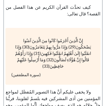
كيف تحدَّث القرآن الكريم عن هذا الفصل من
القصة؟ قال تعالى:
إِنَّ الَّذِينَ أَجْرَمُوا كَانُوا مِنَ الَّذِينَ آمَنُوا
يَضْحَكُونَ(29) وَإِذَا مَرُّوا بِهِمْ يَتَغَامَزُونَ(30) وَإِذَا
انقَلَبُوا إِلَىٰ أَهْلِهِمُ انقَلَبُوا فَكِهِينَ(31) وَإِذَا رَأَوْهُمْ
قَالُوا إِنَّ هَٰؤُلَاءِ لَضَالُّونَ(32) وَمَا أُرْسِلُوا عَلَيْهِمْ
حَافِظِينَ(33)
(سورة المطففين)
ولا يخفى عليكم أنَّ هذا التصوير المُفصَّل لمواجع
المؤمنين من أذى المشركين فيه بلسمٌ لقلوبنا، فربُّنا
جلَّ جلاله هو الذي يصف مواجعك أيُّها المؤمن، وهو