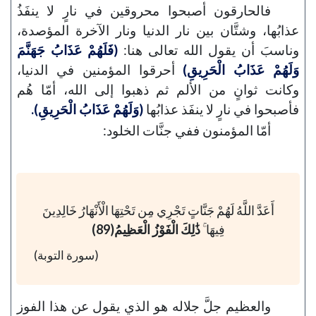
فالحارقون أصبحوا محروقين في نارٍ لا ينفَذُ
عذابُها، وشتَّان بين نار الدنيا ونار الآخرة المؤصدة،
وناسبَ أن يقول الله تعالى هنا:
(فَلَهُمْ عَذَابُ جَهَنَّمَ
وَلَهُمْ عَذَابُ الْحَرِيقِ)
أحرقوا المؤمنين في الدنيا،
وكانت ثوانٍ من الألم ثم ذهبوا إلى الله، أمّا هُم
فأصبحوا في نارٍ لا ينفَذ عذابُها
(وَلَهُمْ عَذَابُ الْحَرِيقِ).
أمّا المؤمنون ففي جنَّات الخلود:
أَعَدَّ اللَّهُ لَهُمْ جَنَّاتٍ تَجْرِي مِن تَحْتِهَا الْأَنْهَارُ خَالِدِينَ
فِيهَا ۚ
ذَٰلِكَ الْفَوْزُ الْعَظِيمُ(89)
(سورة التوبة)
والعظيم جلَّ جلاله هو الذي يقول عن هذا الفوز