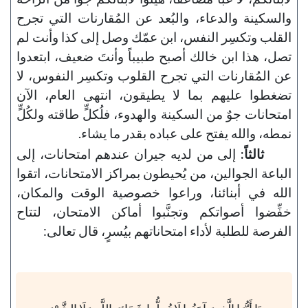
والسكينة والدعاء، والبُعد عن المُقارنات التي تجرح
القلب وتكسِر النفس، ابن عمّك وصل إلى كذا وأنت لم
تصل، هذا ابن خالك أصبح طبيباً وأنتَ ضعيف، ابتعدوا
عن المُقارنات التي تجرح القلوب وتكسِر النفوس، لا
تضغطوا عليهم بما لا يطيقون، انتهى العام، الآن
امتحانات جوٌ من السكينة والهدوء، فلُكلٍّ طاقته ولكُلٍّ
نمطه، والله يفتح على عباده بقدر ما يشاء.
ثالثاً:
إلى من لديه جيران عندهم امتحانات، إلى
الباعة الجوالين، من يُحيطون بمراكز الامتحانات، اتقوا
الله في أبنائنا، وراعوا خصوصية الوقت والمكان،
خفِّضوا أصواتكم وتجنَّبوا أماكن الامتحان، لتتاح
الفرصة للطلبة لأداء امتحاناتهم بيُسرٍ، قال تعالى: