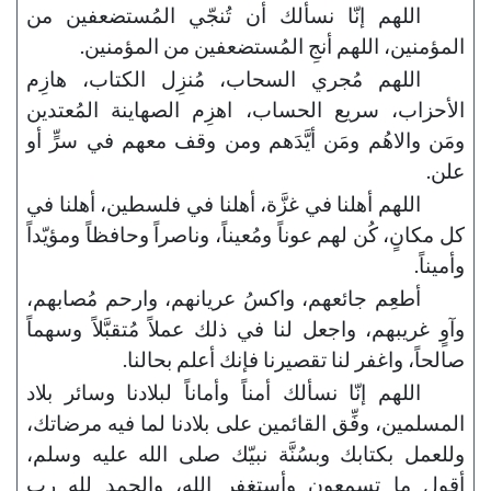
اللهم إنّا نسألك أن تُنجّي المُستضعفين من
المؤمنين، اللهم أنجِ المُستضعفين من المؤمنين.
اللهم مُجري السحاب، مُنزِل الكتاب، هازِم
الأحزاب، سريع الحساب، اهزِم الصهاينة المُعتدين
ومَن والاهُم ومَن أيَّدَهم ومن وقف معهم في سرٍّ أو
علن.
اللهم أهلنا في غزَّة، أهلنا في فلسطين، أهلنا في
كل مكانٍ، كُن لهم عوناً ومُعيناً، وناصراً وحافظاً ومؤيّداً
وأميناً.
أطعِم جائعهم، واكسُ عريانهم، وارحم مُصابهم،
وآوٍ غريبهم، واجعل لنا في ذلك عملاً مُتقبَّلاً وسهماً
صالحاً، واغفر لنا تقصيرنا فإنك أعلم بحالنا.
اللهم إنّا نسألك أمناً وأماناً لبلادنا وسائر بلاد
المسلمين، وفِّق القائمين على بلادنا لما فيه مرضاتك،
وللعمل بكتابك وبسُنَّة نبيّك صلى الله عليه وسلم،
أقول ما تسمعون وأستغفر الله، والحمد لله رب