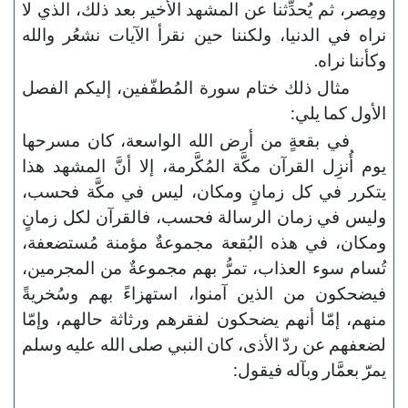
ومِصر، ثم يُحدِّثنا عن المشهد الأخير بعد ذلك، الذي لا
نراه في الدنيا، ولكننا حين نقرأ الآيات نشعُر والله
وكأننا نراه.
مثال ذلك ختام سورة المُطفّفين، إليكم الفصل
الأول كما يلي:
في بقعةٍ من أرض الله الواسعة، كان مسرحها
يوم أُنزِل القرآن مكَّة المُكَّرمة، إلا أنَّ المشهد هذا
يتكرر في كل زمانٍ ومكان، ليس في مكَّة فحسب،
وليس في زمان الرسالة فحسب، فالقرآن لكل زمانٍ
ومكان، في هذه البُقعة مجموعةٌ مؤمنة مُستضعفة،
تُسام سوء العذاب، تمرُّ بهم مجموعةٌ من المجرمين،
فيضحكون من الذين آمنوا، استهزاءً بهم وسُخريةً
منهم، إمّا أنهم يضحكون لفقرهم ورثاثة حالهم، وإمّا
لضعفهم عن ردّ الأذى، كان النبي صلى الله عليه وسلم
يمرّ بعمَّار وبآله فيقول: