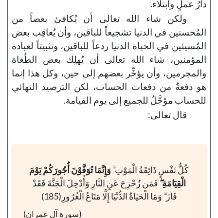
دارُ عملٍ وابتلاء.
ولكن شاء الله تعالى أن يُكافئ بعضاً من
المُحسنين في الدنيا تشجيعاً للباقين، وأن يُعاقِب بعض
المُسيئين في الحياة الدنيا ردعاً للباقين، وتثبيتاً لعباده
المؤمنين، شاء الله تعالى أن يُهلِك بعض الطُغاة
والمجرمين، وأن يؤخِّر بعضهم إلى حين، وكل هذا إنما
هو دفعةٌ من دفعات الحساب، لكن الترصيد النهائي
للحساب مؤجَّلٌ للجميع إلى يوم القيامة.
قال تعالى:
كُلُّ نَفْسٍ ذَائِقَةُ الْمَوْتِ ۗ
وَإِنَّمَا تُوَفَّوْنَ أُجُورَكُمْ يَوْمَ
الْقِيَامَةِ ۖ
فَمَن زُحْزِحَ عَنِ النَّارِ وَأُدْخِلَ الْجَنَّةَ فَقَدْ
فَازَ ۗ وَمَا الْحَيَاةُ الدُّنْيَا إِلَّا مَتَاعُ الْغُرُورِ(185)
(سورة آل عمران)