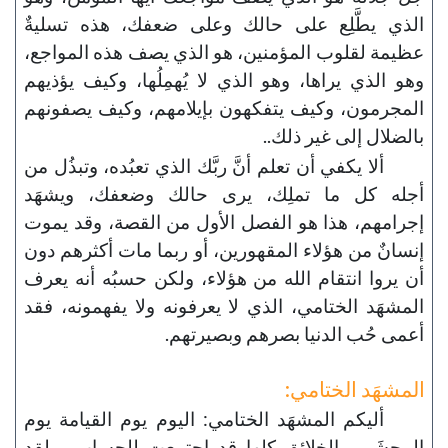
الذي يطَّلِع على حالك وعلى ضعفك، هذه تسليةٌ
عظيمة لقلوب المؤمنين، هو الذي يصف هذه المواجع،
وهو الذي يراها، وهو الذي لا يُهمِلُها، وكيف يؤذيهم
المجرمون، وكيف يتفكهون بإيلامهم، وكيف يصفونهم
بالضلال إلى غير ذلك..
ألا يكفي أن تعلم أنَّ ربَّك الذي تعبُده، وتبذُل من
أجله كل ما تملِك، يرى حالك وضعفك، ويشهَد
إجرامهم، هذا هو الفصل الأول من القصة، وقد يموت
إنسانٌ من هؤلاء المقهورين، أو ربما مات أكثرهم دون
أن يروا انتقام الله من هؤلاء، ولكن حسبُه أنه يعرف
المشهَد الختامي، الذي لا يعرفونه ولا يفهمونه، فقد
أعمى حُب الدنيا بصرهم وبصيرتهم.
المشهَد الختامي:
أليكم المشهَد الختامي: اليوم يوم القيامة يوم
المحشَر، والخلائق كلها قد اجتمعت للحساب، ولقد