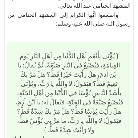
المشهَد الختامي عند الله تعالى.
واسمعوا أيُّها الكرام إلى المشهَد الختامي من
رسول الله صلى الله عليه وسلم:
{ يُؤْتَى بأَنْعَمِ أهْلِ الدُّنْيا مِن أهْلِ النَّارِ يَومَ
القِيامَةِ، فيُصْبَغُ في النَّارِ صَبْغَةً، ثُمَّ يُقالُ: يا
ابْنَ آدَمَ، هلْ رَأَيْتَ خَيْرًا قَطُّ؟ هلْ مَرَّ بكَ
نَعِيمٌ قَطُّ؟ فيَقولُ: لا واللَّهِ يا رَبِّ، ويُؤْتَى
بأَشَدِّ النَّاسِ بُؤْسًا في الدُّنْيا مِن أهْلِ الجَنَّةِ،
فيُصْبَغُ صَبْغَةً في الجَنَّةِ، فيُقالُ له: يا ابْنَ آدَمَ،
هلْ رَأَيْتَ بُؤْسًا قَطُّ؟ هلْ مَرَّ بكَ شِدَّةٌ قَطُّ؟
فيَقولُ: لا واللَّهِ يا رَبِّ، ما مَرَّ بي بُؤْسٌ قَطُّ،
ولا رَأَيْتُ شِدَّةً قَطُّ. }