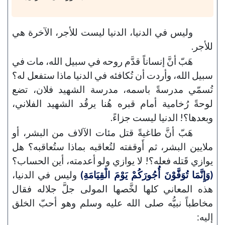
وليس في الدنيا، الدنيا ليست للأجر، الآخرة هي
للأجر.
هَبّ أنَّ إنساناً قدَّم روحه في سبيل الله، مات في
سبيل الله، وأردت أن تُكافئه في الدنيا ماذا ستفعل له؟
تُسمّي مدرسةً باسمه، مدرسة الشهيد فلان، تضع
لوحةً رُخامية أمام قبره هُنا يرقُد الشهيد الفلاني،
وبعدها؟! الدنيا ليست جزاءً.
هَبّ أنَّ طاغيةً قتل مئات الآلاف من البشر، أو
ملايين البشر، ثم أَوقفته لتُعاقبه بماذا ستُعاقبه؟ هل
يوازي قَتله فعله؟! لا يوازي ولو أعدمته، أين الحساب؟
(وَإِنَّمَا تُوَفَّوْنَ أُجُورَكُمْ يَوْمَ الْقِيَامَةِ)
وليس في الدنيا،
هذه المعاني كلها لخَّصها المولى جلَّ جلاله فقال
مخاطباً نبيُّه صلى الله عليه وسلم وهو أحبّ الخلق
إليه: