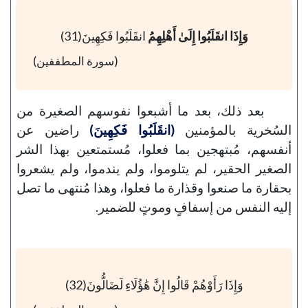
وَإِذَا انقَلَبُوا إِلَىٰ أَهْلِهِمُ
انقَلَبُوا فَكِهِينَ(31)
(سورة المطففين)
بعد ذلك، بعد ما أشبعوا نفوسهم الصغيرة من
السُخرية بالمؤمنين
(انقَلَبُوا فَكِهِينَ)
راضين عن
أنفسهم، مُبتهجين بما فعلوا، مُستمتعين بهذا الشر
الصغير الحقير، لم يتلوموا، ولم يندموا، ولم يشعروا
بحقارة ما صنعوا وقذارة ما فعلوا، وهذا مُنتهى ما تصل
إليه النفس من إسفافٍ وموتٍ للضمير.
وَإِذَا رَأَوْهُمْ قَالُوا إِنَّ هَٰؤُلَاءِ لَضَالُّونَ(32)