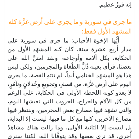
إنه فوزٌ عظيم.
ما جرى في سورية و ما يجري على أرض غزَّة كله
المشهد الأول فقط:
أيُّها الإخوة الأحباب: ما جرى في سورية على
مدار أربع عشرة سنة، كان كله المشهَد الأول من
الحكاية، بكل آلامه وأوجاعه، ولقد امتنَّ الله على
بعضنا، فرأى بعينه ذُلَّ الطُغاة والمجرمين، ولكن ليس
هذا هو المشهَد الختامي أبداً، لم تنتهِ القصة، ما يجري
اليوم على أرض غزَّة، من قصفٍ وتجويعٍ وخُذلانٍ وتآمُرٍ،
لا يعدو كونه اللحظة الأولى في الحكاية، على الرغم
من كل الآلام والجراح، الحروب التي نعيشها اليوم،
والتي نشهَد فيها مصارع بعض المجرمين، وننتظر فيها
مصارع الآخرين، كلها مع كل ما فيها، ليست إلا البداية،
بل ليست إلا الثانية الأولى، وما زالت هناك مشاهدٌ
أُخرى، قد نرى بعضها وقد يتوفَّانا الله، لكننا سنرى