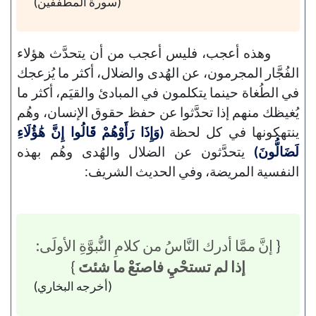
(سورة المطففين)
وهذه أعجب، فليس أعجب من أن يتحدَّث هؤلاء
الفُجَّار المجرمون، عن الهُدى والضلال، أكثر ما يُزعجك
في الطُغاة حينما يتكلمون في المبادئ والقيَم، أكثر ما
يُغيظك منهم إذا تحدَّثوا عن حفظ حقوق الإنسان، وهُم
ينتهكونها في كل لحظة
(وَإِذَا رَأَوْهُمْ قَالُوا إِنَّ هَٰؤُلَاءِ
لَضَالُّونَ)
يتحدَّثون عن الضلال والهُدى وهُم بهذه
النفسية المريضة، وفي الحديث الشريف:
{ إنَّ ممَّا أدرك النَّاسُ من كلامِ النُّبوَّةِ الأولَى:
إذا لم تستحْيِ فاصنَعْ ما شئتَ
}
(أخرجه البخاري)