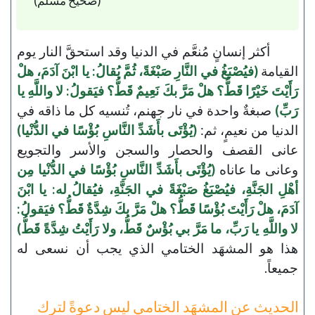
(صحيح مسلم)
أكثر إنسانٍ مُنعَّم في الدنيا وقد استحقَّ النار يوم
القيامة
(فيُصْبَغُ في النَّارِ صَبْغَةً، ثُمَّ يُقالُ: يا ابْنَ آدَمَ، هلْ
رَأَيْتَ خَيْرًا قَطُّ؟ هلْ مَرَّ بكَ نَعِيمٌ قَطُّ؟ فيَقولُ: لا واللَّهِ يا
رَبِّ)
صبغةٌ واحدة في نار جهنم، تُنسيه كل ما ذاقه في
الدنيا من نعيمٍ، ثم:
(يُؤْتَى بأَشَدِّ النَّاسِ بُؤْسًا في الدُّنْيا)
عانى القصف والحصار والسجن والأسر والتجويع
وعانى ما عاناه
(يُؤْتَى بأَشَدِّ النَّاسِ بُؤْسًا في الدُّنْيا مِن
أهْلِ الجَنَّةِ، فيُصْبَغُ صَبْغَةً في الجَنَّةِ، فيُقالُ له: يا ابْنَ
آدَمَ، هلْ رَأَيْتَ بُؤْسًا قَطُّ؟ هلْ مَرَّ بكَ شِدَّةٌ قَطُّ؟ فيَقولُ:
لا واللَّهِ يا رَبِّ، ما مَرَّ بي بُؤْسٌ قَطُّ، ولا رَأَيْتُ شِدَّةً قَطُّ)
هذا هو المشهَد الختامي الذي يجب أن نسعى له
جميعاً.
الحديث عن المشهَد الختامي ليس دعوةً لترك