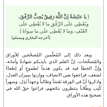
{
يا عائِشَةُ إنَّ اللَّهَ رَفِيقٌ يُحِبُّ الرِّفْقَ،
ويُعْطِي علَى الرِّفْقِ ما لا يُعْطِي علَى
العُنْفِ، وما لا يُعْطِي علَى ما سِواهُ }
(أخرجه البخاري ومسلم)
وبعد ذلك إلى المُعلّمين المُصحّحين للأوراق
والمُصحِّحات، إنَّ القلم الذي بأيديكم شهادةٌ وأمانة،
وإنَّ الخطأ فيه قد يكون هدماً لطموحٍ أو إطفاءً
لشغف، فراجعوا بعين الانصاف، ووازنوا بميزان العدل،
واذكروا أنَّ في الورقة نَفَسَاً وطالباً وجهداً بُذِل، وسهراً
كُتِب وطُلاباً ينتظرون نتائجهم، فراعوا حقّ الله في
تصحيح هذه الأوراق.