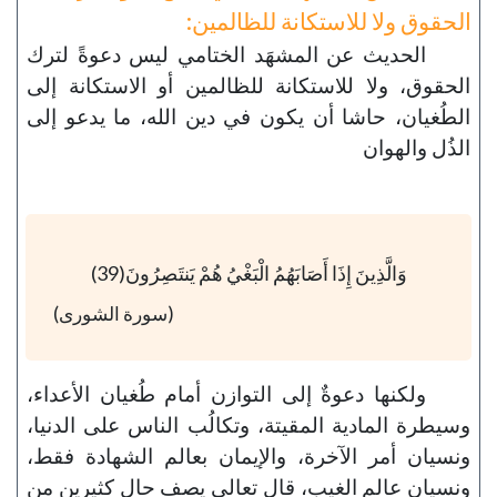
الحقوق ولا للاستكانة للظالمين:
الحديث عن المشهَد الختامي ليس دعوةً لترك
الحقوق، ولا للاستكانة للظالمين أو الاستكانة إلى
الطُغيان، حاشا أن يكون في دين الله، ما يدعو إلى
الذُل والهوان
وَالَّذِينَ إِذَا أَصَابَهُمُ الْبَغْيُ هُمْ يَنتَصِرُونَ(39)
(سورة الشورى)
ولكنها دعوةٌ إلى التوازن أمام طُغيان الأعداء،
وسيطرة المادية المقيتة، وتكالُب الناس على الدنيا،
ونسيان أمر الآخرة، والإيمان بعالم الشهادة فقط،
ونسيان عالم الغيب، قال تعالى يصف حال كثيرين من