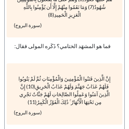
شُهُودٌ(7) وَمَا نَقَمُوا مِنْهُمْ إِلَّا أَن يُؤْمِنُوا بِاللَّهِ
الْعَزِيزِ الْحَمِيدِ(8)
(سورة البروج)
فما هو المشهَد الختامي؟ ذَكَره المولى فقال:
إِنَّ الَّذِينَ فَتَنُوا الْمُؤْمِنِينَ وَالْمُؤْمِنَاتِ ثُمَّ لَمْ يَتُوبُوا
فَلَهُمْ عَذَابُ جَهَنَّمَ وَلَهُمْ عَذَابُ الْحَرِيقِ(10) إِنَّ
الَّذِينَ آمَنُوا وَعَمِلُوا الصَّالِحَاتِ لَهُمْ جَنَّاتٌ تَجْرِي
مِن تَحْتِهَا الْأَنْهَارُ ۚ ذَٰلِكَ الْفَوْزُ الْكَبِيرُ(11)
(سورة البروج)