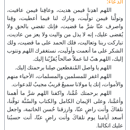
الدعاء:
اللهم اهدِنا فيمن هديت، وعافِنا فيمن عافيت،
وتولَّنا فيمن تولَّيت، وبارك لنا فيما أعطيت، وقِنا
واصرف عنّا شرَّ ما قضيت، فإنك تقضي بالحق ولا
يُقضى عليك، إنه لا يذل من واليت ولا يعز من عاديت،
تباركت ربنا وتعاليت، فلك الحمد على ما قضيت، ولك
الشكر على ما أنعمت وأولَيت، نستغفرك اللهم ونتوب
إليك، اللهم هبّ لنا عملاً صالحاً يُقرِّبُنا إليك.
اللهم يا واصل المُنقطعين صِلنا برحمتك إليك.
اللهم اغفر للمسلمين والمسلمات، الأحياء منهم
والأموات، إنك يا مولانا سميعٌ قريبٌ مجيبٌ للدعوات.
اللهم برحمتك عُمَّنا، واكفنا اللهم شرَّ ما أهمنا
وأغمَّنا، وعلى الإيمان الكامل والكتاب والسُنَّة توفَّنا،
نلقاكَ وأنت راضٍ عنّا، وارزقنا حُسن الخاتمة، واجعل
أسعد أيامنا يوم نلقاكَ وأنت راضٍ عنّا، أنت حسبُنا
عليك اتكالنا.