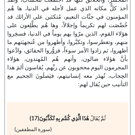
أخذ كلٌّ مكانه الذي عمل لأجله في الدنيا، ها هُم
المؤمنون في جنَّات النعيم، مُتكئين على الأرائك قد
خُصِّصَت لهم تكريماً وإجلالاً، وها هُم يطَّلِعون على
هؤلاء القوم، الذين مرّوا بهم يوماً في الدنيا، فسخِروا
منهم، وتغطرسوا، وتكبَّروا، وأظهروا من عُنجهيَتهم ما
أظهروا، ثم زادوا الأمر سوءاً، فزوُّروا الحقائق، وادَّعوا
بأنَّ هؤلاء ضالون، وأنهم هُم المُهتدون، هؤلاء
المجرمون اليوم محجوبون عن ربِّهم، يُقاسون ألمَ هذا
الحِجاب، تُهدَر معه إنسانيتهم، فيَصلَونَ الجحيم مع
التأنيب حين يُقال لهم:
ثُمَّ يُقَالُ
هَٰذَا الَّذِي كُنتُم بِهِ تُكَذِّبُونَ(17)
(سورة المطففين)