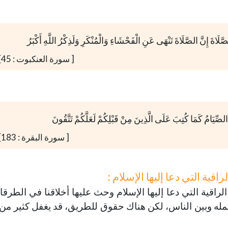
لَاةَ إِنَّ الصَّلَاةَ تَنْهَى عَنِ الْفَحْشَاءِ وَالْمُنْكَرِ وَلَذِكْرُ اللَّهِ أَكْبَرُ
[ سورة العنكبوت : 45]
ُ الصِّيَامُ كَمَا كُتِبَ عَلَى الَّذِينَ مِنْ قَبْلِكُمْ لَعَلَّكُمْ تَتَّقُونَ
[ سورة البقرة : 183]
قية التي دعا إليها الإسلام :
 الراقية التي دعا إليها الإسلام وحث عليها أخلاقنا في الطرق
له وبين الناس، لكن هناك حقوق للطريق، قد يغفل كثير من