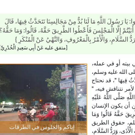
يَا رَسُولَ اللَّهِ مَا لَنَا بُدٌّ مِنْ مَجَالِسِنَا نَتَحَدَّثُ فِيهَا، قَالَ
 أَبَيْتُمْ إِلَّا الْمَجْلِسَ فَأَعْطُوا الطَّرِيقَ حَقَّهُ، قَالُوا: وَمَا حَقُّهُ؟
ُّ السَّلَامِ، وَالْأَمْرُ بِالْمَعْرُوفِ، وَالنَّهْيُ عَنْ الْمُنْكَرِ }
[متفق عليه عَنْ أَبِي سَعِيدٍ الْخُدْرِيِّ]
 في بيته أو في عمله،
ى الله عليه وسلم،
َحَدَّثُ فِيهَا "، قد نحتاج
لأمر نتناقش فيه، "
َّهِ صَلَّى اللَّهُ عَلَيْهِ
 لابد من أن يكون الإنسان
حَقَّهُ قَالُوا وَمَا
وسلم، حقوق الطريق
إياكم والجلوس في الطرقات
ذَى، وَرَدُّ السَّلَامِ،