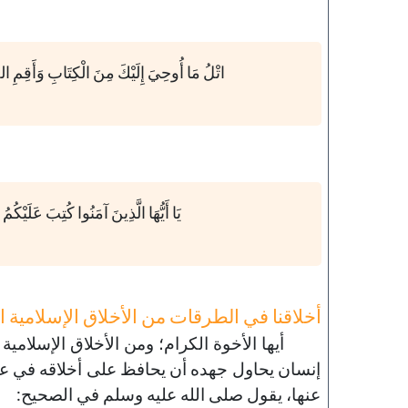
اتْلُ مَا أُوحِيَ إِلَيْكَ مِنَ الْكِتَابِ وَأَقِمِ الصَّ
يَا أَيُّهَا الَّذِينَ آمَنُوا كُتِبَ عَلَيْكُم
أخلاقنا في الطرقات من الأخلاق الإسلامية الرا
أيها الأخوة الكرام؛ ومن الأخلاق الإسلامية
إنسان يحاول جهده أن يحافظ على أخلاقه في عم
عنها، يقول صلى الله عليه وسلم في الصحيح: