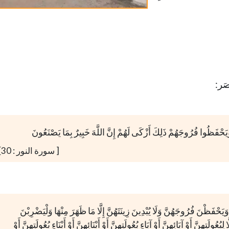
َر:
يَحْفَظُوا فُرُوجَهُمْ ذَلِكَ أَزْكَى لَهُمْ إِنَّ اللَّهَ خَبِيرٌ بِمَا يَصْنَعُونَ
[ سورة النور : 30]
ْفَظْنَ فُرُوجَهُنَّ وَلَا يُبْدِينَ زِينَتَهُنَّ إِلَّا مَا ظَهَرَ مِنْهَا وَلْيَضْرِبْنَ
عُولَتِهِنَّ أَوْ آبَائِهِنَّ أَوْ آبَاءِ بُعُولَتِهِنَّ أَوْ أَبْنَائِهِنَّ أَوْ أَبْنَاءِ بُعُولَتِهِنَّ أَوْ