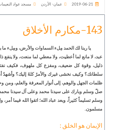
2019-06-21
عمان- الأردن
مسجد عواد النعيما
143-مكارم الأخلاق
يا ربنا لك الحمد مِلء السماوات والأرض، ومِلء ما ب
عبد، لا مانع لما أعطيت، ولا معطي لما منعت، ولا ينفع ذا 
ذليل، وقوة كل ضعيف، ومفزع كل ملهوف، فكيف نف
سلطانك؟ وكيف نخشى غيرك والأمرُ كلهُ إليك؟ وأشهدُ أن س
ظلمات الجهل والوهم، إلى أنوار المعرفة والعلم، ومن وحول
صلّ وسلم وبارك على سيدنا محمد وعلى آل سيدنا محمد،
وسلم تسليماً كثيراً، وبعد عباد الله؛ اتقوا الله فيما أمر، وا
مسلمون.
الإيمان هو الخلق :