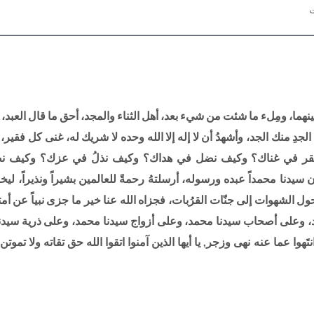
ت
ينهما، ومِلء ما شئت من شيء بعد، أهل الثناء والمجد، أحق ما قال العبد، 
الجدِ منك الجد، وأشهدُ أن لا إله إلا الله وحده لا شريك له، غنى كل فقير
تقر في غناك؟ وكيف نضل في هداك؟ وكيف نذلُ في عزك؟ وكيف ن
يدنا محمداً عبده ورسوله، أرسلتهُ رحمةً للعالمين بشيراً ونذيراً، ليخ
 الشهوات إلى جنّات القرُبات، فجزاه الله عنا خير ما جزى نبياً عن أمت
 وعلى أصحاب سيدنا محمد، وعلى أزواج سيدنا محمد، وعلى ذرية سيدن
نتَهوا عما عنه نهى وزجر, يا أيها الذين آمنوا اتقوا الله حق تقاته ولا تموتن إ