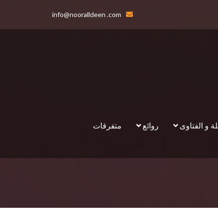
info@nooralldeen .com
لة و الفتاوى
روائع
متفرقات