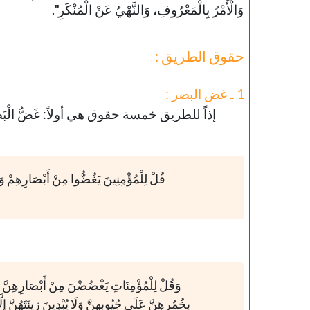
وَالْأَمْرُ بِالْمَعْرُوفِ، وَالنَّهْيُ عَنْ الْمُنْكَرِ".
حقوق الطريق :
1 ـ غض البصر :
إذاً للطريق خمسة حقوق هي أولاً: غَضُّ الْبَص
قُلْ لِلْمُؤْمِنِينَ يَغُضُّوا مِنْ أَبْصَارِهِمْ وَ
وَقُلْ لِلْمُؤْمِنَاتِ يَغْضُضْنَ مِنْ أَبْصَارِهِنَّ وَيَح
بِخُمُرِهِنَّ عَلَى جُيُوبِهِنَّ وَلَا يُبْدِينَ زِينَتَهُنَّ إِلَّا لِبُ