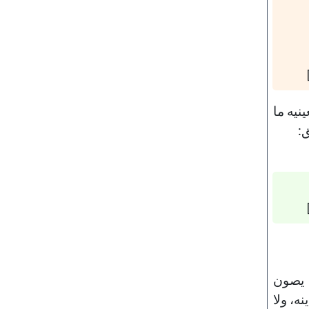
نيه ما
ق:
أن يصون
نه، ولا