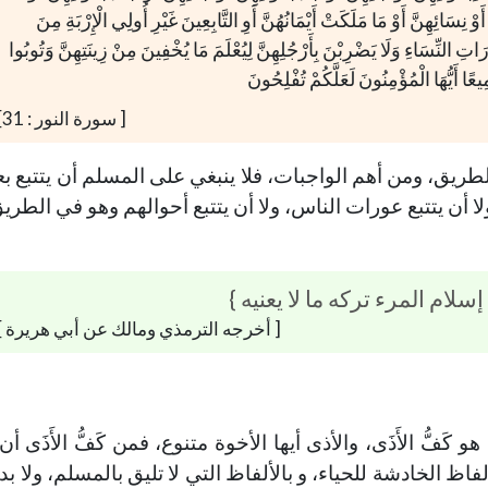
 أَوْ نِسَائِهِنَّ أَوْ مَا مَلَكَتْ أَيْمَانُهُنَّ أَوِ التَّابِعِينَ غَيْرِ أُولِي الْإِرْبَةِ مِنَ
ِ النِّسَاءِ وَلَا يَضْرِبْنَ بِأَرْجُلِهِنَّ لِيُعْلَمَ مَا يُخْفِينَ مِنْ زِينَتِهِنَّ وَتُوبُوا
يعًا أَيُّهَا الْمُؤْمِنُونَ لَعَلَّكُمْ تُفْلِحُونَ
[ سورة النور : 31]
ق، ومن أهم الواجبات، فلا ينبغي على المسلم أن يتتبع بعي
 ولا أن يتتبع عورات الناس، ولا أن يتتبع أحوالهم وهو في الطري
لام المرء تركه ما لا يعنيه }
[ أخرجه الترمذي ومالك عن أبي هريرة ]
 كَفُّ الأَذَى، والأذى أيها الأخوة متنوع، فمن كَفُّ الأَذَى 
لفاظ الخادشة للحياء، و بالألفاظ التي لا تليق بالمسلم، ولا بدي