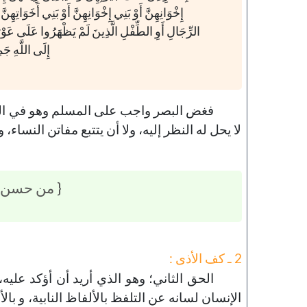
إِخْوَانِهِنَّ أَوْ بَنِي إِخْوَانِهِنَّ أَوْ بَنِي أَخَوَاتِهِنَّ
الرِّجَالِ أَوِ الطِّفْلِ الَّذِينَ لَمْ يَظْهَرُوا عَلَى عَوْرَات
إِلَى اللَّهِ جَمِ
فغض البصر واجب على المسلم وهو في الطري
لا يحل له النظر إليه، ولا أن يتتبع مفاتن النساء،
{ من حسن إس
2 ـ كف الأذى :
الحق الثاني؛ وهو الذي أريد أن أؤكد عليه، هو
الإنسان لسانه عن التلفظ بالألفاظ النابية، و بالأ