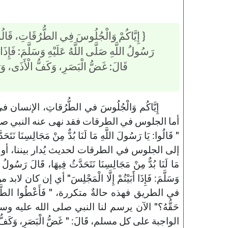
{ إِيَّاكُمْ وَالْجُلُوسَ فِي الطُّرُقَاتِ، قَالُوا: 
رَسُولُ اللَّهِ صَلَّى اللَّهُ عَلَيْهِ وَسَلَّمَ: فَإِذَا
قَالَ: غَضُّ الْبَصَرِ، وَكَفُّ الْأَذَى، وَرَد
إِيَّاكُم وَالْجُلُوسَ في الطُّرُقاتِ، الإنسان
أما الجلوس في الطرقات فقد نهى عنه النبي صل
" قَالُوا: يَا رَسُولَ اللَّهِ مَا لَنَا بُدٌّ مِنْ مَجَالِسِنَا نَت
إلى الجلوس في الطرقات لحديث يُدار بيننا، أو 
مَا لَنَا بُدٌّ مِنْ مَجَالِسِنَا نَتَحَدَّثُ فِيهَا، قَالَ رَسُولُ الل
وَسَلَّمَ: فَإِذَا أَبَيْتُمْ إِلَّا الْمَجْلِسَ" أي إن كان
في الطريق فهذه حالةٌ متكررة، " فَأَعْطُوا الطَّرِيقَ 
حَقُّهُ؟" الآن يرسم لنا النبي صلى الله عليه 
الواجبة على كل مسلم، قَالَ: " غَضُّ الْبَصَرِ، وَكَفُّ الْأَ