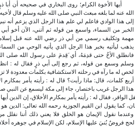
أيها الأخوة الكرام؛ روى البخاري في صحيحه أن أبا ذ
الله عنه لما بلغه مبعث النبي صلى الله عليه وسلم قال لأخيه
إلى هذا الوادي فاعلم لي علم هذا الرجل الذي يزعم أنه نبي،
الخبر من السماء، واسمع من قوله ثم آتني، الآن أخو أبي
142-خمس أمور تعينك على تربية
144-حفظ العقل
مهمة وتكليف رسمي من أبي ذر رضي الله عنه قبل إسلامه
يذهب ليأتيه بخبر هذا الرجل الذي يأتيه الوحي من السماء
أولادك
خطب الجمعة - 2019-06-28
فانطلق الأخُ حتى قدِمَهُ، أي َقِدمَ على رسول الله صلى الل
تاريخ النشر : 2019-09-04
خطب الجمعة - 2019-06-14
وسلم وسمع من قوله، ثم رجع إلى أبي ذرٍ فقال له : انظر
تاريخ النشر : 2019-09-04
لخص له ما رآه في رحلته الاستكشافية بكلمات معدودة لا تز
أربع كلمات، قال: ماذا رأيت؟ قال له : رأيته يأمر بمكارم ال
هذا الرجل غريب باختصار، جاء إلى مكة ليسمع عن النبي صل
 الوافر، فقال له : رأيته يأمر بمكارم الأخلاق، إن الدين أيها 
ن، كما يقول ابن القيم الجوزية رحمه الله تعالى: الدين هو 
، وعندما نقول الإيمان هو الخلق فلا يعني ذلك أننا نقلل 
لحج فروضٌ بُنيَ عليها الإسلام، لكن الإسلام في جوهره أخلاق