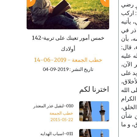
رٍ رضي
: اركب
 يأتيه
 ذر في
143-مكارم الأخلاق
142-خمس أمور تعينك على تربية
، بأن
، قال:
خطب الجمعة - 2019-06-21
أولادك
ه عليه
تاريخ النشر : 2019-09-04
خطب الجمعة - 2019-06-14
 الآن،
تاريخ النشر : 2019-09-04
يد على
أخلاق،
اخترنا لكم
ى الله
الكرام
010-لنقبل عذر المعتذر
الخلق،
خطب الجمعة
من شأن
2015-05-22
، و ما
011-اسباب الهدايه