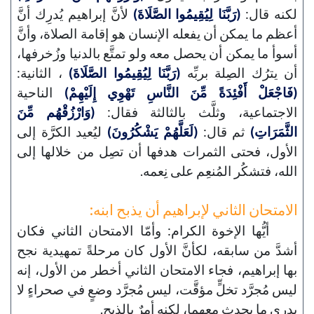
لكنه قال:
(رَبَّنَا لِيُقِيمُوا الصَّلَاةَ)
لأنَّ إبراهيم يُدرِك أنَّ
أعظم ما يمكن أن يفعله الإنسان هو إقامة الصلاة، وأنَّ
أسوأ ما يمكن أن يحصل معه ولو تمتَّع بالدنيا وزُخرفها،
أن يترُك الصِلة بربِّه
(رَبَّنَا لِيُقِيمُوا الصَّلَاةَ)
، الثانية:
(فَاجْعَلْ أَفْئِدَةً مِّنَ النَّاسِ تَهْوِي إِلَيْهِمْ)
الناحية
الاجتماعية، وثلَّث بالثالثة فقال:
(وَارْزُقْهُم مِّنَ
الثَّمَرَاتِ)
ثم قال:
(لَعَلَّهُمْ يَشْكُرُونَ)
ليُعيد الكرَّة إلى
الأول، فحتى الثمرات هدفها أن تصِل من خلالها إلى
الله، فتشكُر المُنعِم على نِعمه.
الامتحان الثاني لإبراهيم أن يذبح ابنه:
أيُّها الإخوة الكرام: وأمّا الامتحان الثاني فكان
أشدَّ من سابقه، لكأنَّ الأول كان مرحلةً تمهيدية نجح
بها إبراهيم، فجاء الامتحان الثاني أخطر من الأول، إنه
ليس مُجرَّد تخلٍّ مؤقَّت، ليس مُجرَّد وضعٍ في صحراءٍ لا
يدري ما يحدث معهما، لكنه أمرٌ بالذبح.