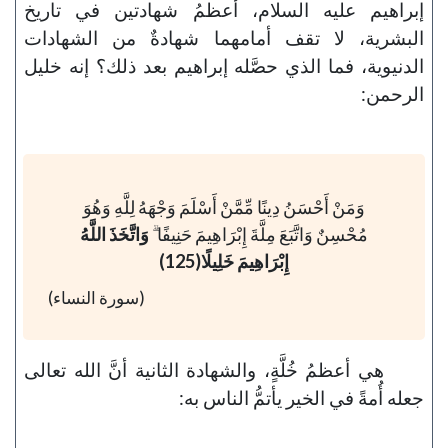
إبراهيم عليه السلام، أعظمُ شهادتين في تاريخ
البشرية، لا تقف أمامهما شهادةٌ من الشهادات
الدنيوية، فما الذي حصَّله إبراهيم بعد ذلك؟ إنه خليل
الرحمن:
وَمَنْ أَحْسَنُ دِينًا مِّمَّنْ أَسْلَمَ وَجْهَهُ لِلَّهِ وَهُوَ
مُحْسِنٌ وَاتَّبَعَ مِلَّةَ إِبْرَاهِيمَ حَنِيفًا ۗ
وَاتَّخَذَ اللَّهُ
إِبْرَاهِيمَ خَلِيلًا(125)
(سورة النساء)
هي أعظمُ خُلَّةٍ، والشهادة الثانية أنَّ الله تعالى
جعله أُمةً في الخير يأتمُّ الناس به: