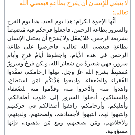
لا ينبغي للإنسان أن يفرح بطاعةٍ فيعصي الله
تعالى:
أيُّها الإخوة الكرام: هذا يوم العيد، هذا يوم الفرح
والسرور بطاعة الرحمن، فاجعلوا فرحكم فيه مُنضبِطاً
بشريعة الرحمن، فلا يُعقَل ولا يُشرَع أن يحتفل الإنسان
بطاعةٍ فيعصي الله تعالى، فاحرصوا على طاعة
الرحمن في هذه الأيام، واجعلوها أيامُ فرحٍ وأيام
سرور، فهي شعيرةٌ من شعائر الله، ولكن فرحٌ وسرورٌ
مُنضبِطٌ بشرع الله عزَّ وجل، صِلوا أرحامكم، تفقَّدوا
الفُقراء والضُعفاء، واذبحوا هَدَّيَكُم لمَن استطاع،
واهدوا منه، وادَّخروا منه، وقدِّموا منه للضُعفاء
والمساكين، أدخلوا السرور إلى قلوب أطفالكم،
وأهليكم، وأرحامكم، رافقوا أطفالكم في حركتهم
وانتبهوا لهم، انتبهوا لأجسادهم، ولصحتهم، ولدينهم،
ولأخلاقهم، ومَن يصحبهم، ومع مَن يذهبون، فإنها
مسؤولية.