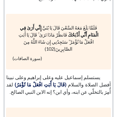
فَلَمَّا بَلَغَ مَعَهُ السَّعْيَ قَالَ يَا بُنَيَّ
إِنِّي أَرَىٰ فِي
الْمَنَامِ أَنِّي أَذْبَحُكَ
فَانظُرْ مَاذَا تَرَىٰ ۚ قَالَ يَا أَبَتِ
افْعَلْ مَا تُؤْمَرُ ۖ سَتَجِدُنِي إِن شَاءَ اللَّهُ مِنَ
الصَّابِرِينَ(102)
(سورة الصافات)
يستسلم إسماعيل عليه وعلى إبراهيم وعلى نبينا
أفضل الصلاة والسلام
(قَالَ يَا أَبَتِ افْعَلْ مَا تُؤْمَرُ)
لقد
أُمِرَ بالتخلّي عن ابنه، وأي ابن؟ إنه الابن النبي الصالح.