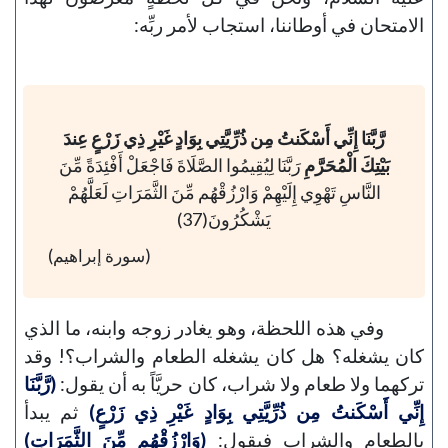
الامتحان في أوطاننا، استجاب لأمر ربِّه:
رَّبَّنَا إِنِّي أَسْكَنتُ مِن ذُرِّيَّتِي بِوَادٍ غَيْرِ ذِي زَرْعٍ عِندَ
بَيْتِكَ الْمُحَرَّمِ
رَبَّنَا لِيُقِيمُوا الصَّلَاةَ فَاجْعَلْ أَفْئِدَةً مِّنَ
النَّاسِ تَهْوِي إِلَيْهِمْ وَارْزُقْهُم مِّنَ الثَّمَرَاتِ لَعَلَّهُمْ
يَشْكُرُونَ(37)
(سورة إبراهيم)
وفي هذه اللحظة، وهو يغادر زوجه وابنه، ما الذي
كان يشغله؟ هل كان يشغله الطعام والشراب؟! وقد
تركهما ولا طعام ولا شراب، كان حريَّاً به أن يقول:
(رَّبَّنَا
إِنِّي أَسْكَنتُ مِن ذُرِّيَّتِي بِوَادٍ غَيْرِ ذِي زَرْعٍ)
ثم يبدأ
بالطعام والشراب فيقول:
(وَارْزُقْهُم مِّنَ الثَّمَرَاتِ)