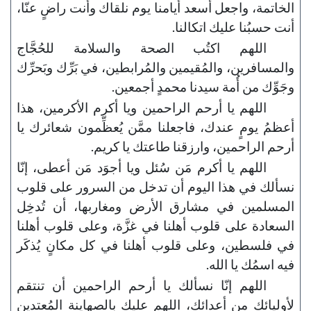
الخاتمة، واجعل أسعد أيامنا يوم نلقاك وأنت راضٍ عنّا،
أنت حسبُنا عليك اتكالنا.
اللهم اكتُب الصحة والسلامة للحُجَّاج
والمسافرين، والمُقيمين والمُرابطين، في بَرِّك وبَحرِّك
وجَوِّك من أُمة سيدنا محمدٍ أجمعين.
اللهم يا أرحم الراحمين ويا أكرم الأكرمين، هذا
أعظمُ يومٍ عندك، فاجعلنا ممَّن يُعظِّمون شعائرك يا
أرحم الراحمين، وارزقنا طاعتك يا كريم.
اللهم يا أكرم مَن سُئل ويا أجوَد مَن أعطى، إنّا
نسألك في هذا اليوم أن تدخل من السرور على قلوب
المسلمين في مشارق الأرض ومغاربها، أن تُدخِل
السعادة على قلوب أهلنا في غزَّة، وعلى قلوب أهلنا
في فلسطين، وعلى قلوب أهلنا في كل مكانٍ يُذكَر
فيه اسمُك يا الله.
اللهم إنّا نسألك يا أرحم الراحمين أن تنتقم
لأوليائك من أعدائك، اللهم عليك بالصهاينة المُعتدين