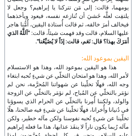
يومهما، قالت: إلى مَن تتركنا يا إبراهيم؟ وجعل لا
يلتفِت لعلَّه خَشيَ أن تُنازعه نفسه، فيعود ويأخذهما
فيخالف أمرَ خالقه، ثم قالت أُستاذة اليقين، أُمُّنا هاجر
عليها السلام، قالت وقد فهمت شيئاً، قالت:
"آللَّهُ الذي
أمَرَكَ بهذا؟ قال: نَعَم، قالت: إذَاً لا يُضَيِّعُنا".
اليقين بموعود الله:
هذا هو اليقين بموعود الله، وهذا هو الاستسلام
لأمر الله، وهذا هو امتحان التخلّي عن شيءٍ تُحبه ابتغاء
وجه الله، فهلّا تخلّينا عن شهواتنا المُحرَّمة، نحن لم
نؤمَر بالتخلّي عن المُباح، لم نؤمَر بالتخلّي عن الزوجة
والولد، ولكننا أُمِرنا بالتخلّي عن الحرام الذي يسوؤنا
في دُنيانا وأُخرانا، فهلّا تخلّينا عن شيءٍ فيه صالحنا، هلّا
تخلّينا عن شيءٍ تُحبه نفوسنا ولكن مآله خطير، ولكن
مآله رُبما يكون ناراً لا ينفَذ عذابها، هذا ما فعله إبراهيم
عليه السلام، ونحن في كل لحظةٍ مُعرَّضون لهذا