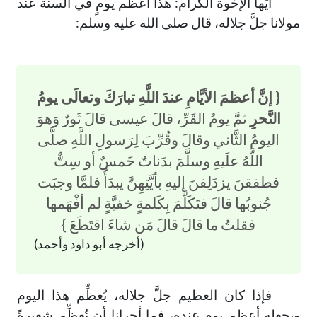
أيُّها الإخوة الكرام: هذا أعظم يومٍ في السنة عند
مولانا جلَّ جلاله، قال صلى الله عليه وسلم:
{
إنَّ أعظمَ الأيَّامِ عندَ اللَّهِ تبارَكَ وتعالَى يومُ
النَّحرِ
ثمَّ يومُ القَرِّ، قالَ عيسى قالَ ثَورٌ وَهوَ
اليومُ الثَّاني وقالَ وقُرِّبَ لِرَسولِ اللَّهِ صلَّى
اللَّهُ علَيهِ وسلَّمَ بدَناتٌ خَمسٌ أو سِتٌّ
فطفقنَ يزدَلِفنَ إليهِ بأيَّتِهِنَّ يبدَأُ فلمَّا وجبَت
جُنوبُها قالَ فتَكَلَّمَ بِكَلمةٍ خفيَّةٍ لم أفْهَمها
فقلتُ ما قالَ قالَ مَن شاءَ اقتَطَعَ }
(أخرجه أبو داود وأحمد)
فإذا كان العظيم جلَّ جلاله، يُعظِّم هذا اليوم
ويجعله أعظم يومٍ عنده، فما أحرانا أن نُعظِّم شعيرةً