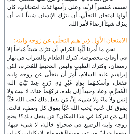
نفسه، مُنتصراً لربِّه، وعلى رأسها ثلاث امتحاناتٍ، كان
أولها امتحان التخلّي، أن يترُك الإنسان شيئاً لله، أن
يترُك شيئاً إرضاءً لأمر الله.
الامتحان الأول لإبراهيم التخلّي عن زوجه وابنه:
نحن ما أُمِرنا أيُّها الكرام، أن نترُك شيئاً مُباحاً إلا
في أوقاتٍ مخصوصة، كترك الطعام والشراب في نهار
رمضان، وكترك الطيبِ ولبس المَخيطِ للمُحرِم، لكن
إبراهيم عليه السلام، أُمِرَ أن يتخلّى عن زوجه وابنه
ففعل، وأسكنهُما بِوَادٍ غَيْرِ ذِي زَرْعٍ عِندَ بَيْتِ الله
الْمُحَرَّمِ، وعاد وحيداً إلى بلده، تركهُما هناك لا نبتَ ولا
إنسَ ولا ماءَ ولا شيء، إنَّ مَن يفعل ذلك يُحب الله حُبَّاً
يفوق كل حُب، يُحب الله حُبَّاً يفوق كل وصفٍ، قالت:
إلى مَن تتركنا في هذا المكان؟ مَن يفعل ذلك؟! يضع
زوجه وابنه الرضيع في صحراءٍ خالية، لا شيء فيها،
معهما جِرابٌ من تمرٍ وسقاءٌ فيه ماء، لا يكادان يكفيان