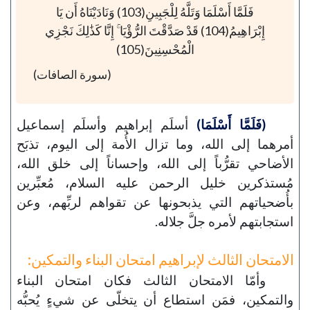
فَلَمَّا أَسْلَمَا وَتَلَّهُ لِلْجَبِينِ(103) وَنَادَيْنَاهُ أَن يَا
إِبْرَاهِيمُ(104) قَدْ صَدَّقْتَ الرُّؤْيَا ۚ إِنَّا كَذَٰلِكَ نَجْزِي
الْمُحْسِنِينَ(105)
(سورة الصافات)
(فَلَمَّا أَسْلَمَا)
أسلَم إبراهيم وأسلَم إسماعيل
أمرهما إلى الله، وما تزال الأُمة إلى اليوم، تذبَح
الأضاحي تقرُّباً إلى الله، وإحساناً إلى خلق الله،
مُستذكرين خليل الرحمن عليه السلام، مُعبِّرين
بأُضحياتهم التي يذبحونها عن تقواهم لربِّهم، وعن
استجابتهم لأمره جلَّ جلاله.
الامتحان الثالث لإبراهيم امتحان البناء والتمكين:
وأمّا الامتحان الثالث فكان امتحان البناء
والتمكين، فمَن استطاع أن يتخلّى عن شيءٍ يُحبُّه