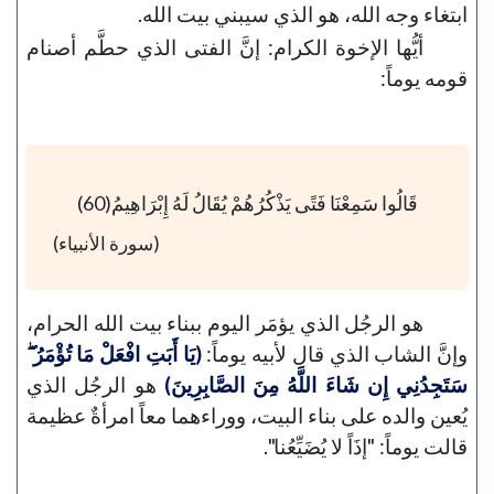
ابتغاء وجه الله، هو الذي سيبني بيت الله.
أيُّها الإخوة الكرام: إنَّ الفتى الذي حطَّم أصنام
قومه يوماً:
قَالُوا سَمِعْنَا فَتًى يَذْكُرُهُمْ يُقَالُ لَهُ إِبْرَاهِيمُ(60)
(سورة الأنبياء)
هو الرجُل الذي يؤمَر اليوم ببناء بيت الله الحرام،
وإنَّ الشاب الذي قال لأبيه يوماً:
(يَا أَبَتِ افْعَلْ مَا تُؤْمَرُ ۖ
سَتَجِدُنِي إِن شَاءَ اللَّهُ مِنَ الصَّابِرِينَ)
هو الرجُل الذي
يُعين والده على بناء البيت، ووراءهما معاً امرأةٌ عظيمة
قالت يوماً: "إذَاً لا يُضَيِّعُنا".