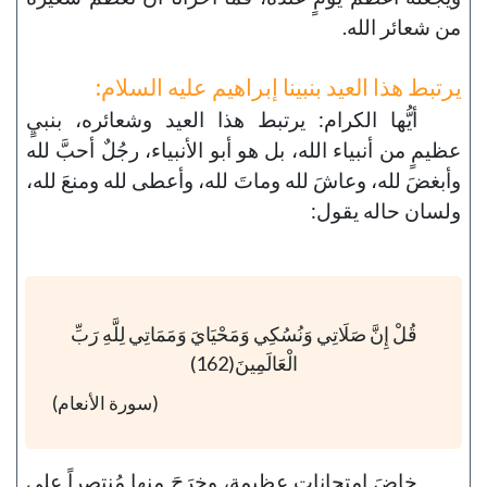
من شعائر الله.
يرتبط هذا العيد بنبينا إبراهيم عليه السلام:
أيُّها الكرام: يرتبط هذا العيد وشعائره، بنبيٍ
عظيمٍ من أنبياء الله، بل هو أبو الأنبياء، رجُلٌ أحبَّ لله
وأبغضَ لله، وعاشَ لله وماتَ لله، وأعطى لله ومنعَ لله،
ولسان حاله يقول:
قُلْ إِنَّ صَلَاتِي وَنُسُكِي وَمَحْيَايَ وَمَمَاتِي لِلَّهِ رَبِّ
الْعَالَمِينَ(162)
(سورة الأنعام)
خاضَ امتحاناتٍ عظيمة، وخرَجَ منها مُنتصراً على