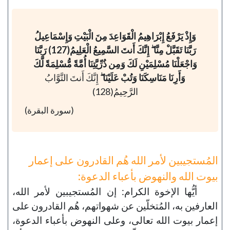
وَإِذْ يَرْفَعُ إِبْرَاهِيمُ الْقَوَاعِدَ مِنَ الْبَيْتِ وَإِسْمَاعِيلُ
رَبَّنَا تَقَبَّلْ مِنَّا ۖ إِنَّكَ أَنتَ السَّمِيعُ الْعَلِيمُ(127) رَبَّنَا
وَاجْعَلْنَا مُسْلِمَيْنِ لَكَ وَمِن ذُرِّيَّتِنَا أُمَّةً مُّسْلِمَةً لَّكَ
وَأَرِنَا مَنَاسِكَنَا وَتُبْ عَلَيْنَا ۖ
إِنَّكَ أَنتَ التَّوَّابُ
الرَّحِيمُ(128)
(سورة البقرة)
المُستجيبين لأمر الله هُم القادرون على إعمار
بيوت الله والنهوض بأعباء الدعوة:
أيُّها الإخوة الكرام: إن المُستجيبين لأمر الله،
العارفين به، المُتخلّين عن شهواتهم، هُم القادرون على
إعمار بيوت الله تعالى، وعلى النهوض بأعباء الدعوة،