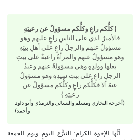
{
كلُّكم راعٍ وكلُّكم مسؤولٌ عن رعيتِهِ
فالأميرُ الذي على الناسِ راعٍ عليهم وهو
مسؤولٌ عنهم والرجلُ راعٍ على أهلِ بيتِهِ
وهو مسؤولٌ عنهم والمرأةُ راعيةٌ على بيتِ
بعلها وولدِهِ وهي مسؤولةٌ عنهم وعبدُ
الرجلِ راعٍ على بيتِ سيدِهِ وهو مسؤولٌ
عنهُ ألا فكلُّكم راعٍ وكلُّكم مسؤولٌ عن
رعيتِهِ }
(أخرجه البخاري ومسلم والنسائي والترمذي وأبو داود
وأحمد)
أيُّها الإخوة الكرام: التبرُّع اليوم ويوم الجمعة