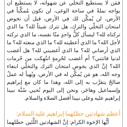
فمَن لا يستطيع التخلّي عن شهواته، لا يستطيع أن
يواجه نملةً في ساحة الوغى، لن تكون مُمكَّناً في
الأرض، لن يُمكَّن لك في الأرض، قبل أن تخوض
امتحان التخلّي والترك، هل تترك شيئاً لله؟ ما الذي
تركناه لله؟ ليسأل كلُّ واحدٍ منّا نفسه، ما الذي تركته
لأجل الله؟ ما الذي أعطيته لله؟ ما الذي منعته لله؟ ما
الذي أرضاني لله؟ ما الذي أغضبني لله؟ هل أغضب
لدنيا فاتتني؟ أم أغضب لحُرِمةٍ انتُهِكت من حُرمات
الله؟ إنَّ الذي يخوض امتحان الترك والتخلّي ابتغاء
وجه الله، هو مَن يُمكَّن له في الأرض، ويُهيأ له عملٌ
صالحٌ يتقرَّب به إلى الله، وهذا ما كان مع إبراهيم
وإسماعيل وهاجَر، ونحن إلى اليوم نُحيي سُنَّة نبينا
إبراهيم عليه وعلى نبينا أفضل الصلاة والسلام.
أعظم شهادتين حصَّلهما إبراهيم عليه السلام:
أيُّها الإخوة الكرام: إنَّ الشهادتين اللَّتَين حصَّلهما