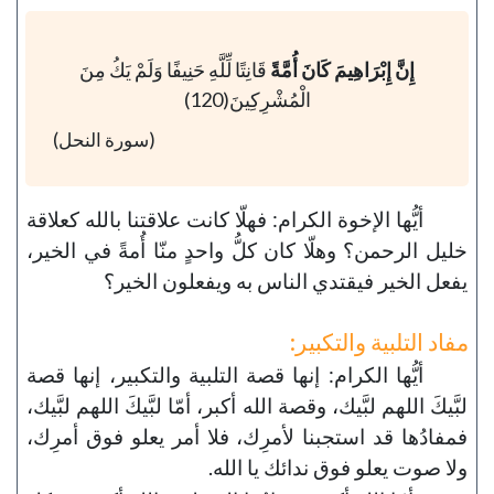
إِنَّ إِبْرَاهِيمَ كَانَ أُمَّةً
قَانِتًا لِّلَّهِ حَنِيفًا وَلَمْ يَكُ مِنَ
الْمُشْرِكِينَ(120)
(سورة النحل)
أيُّها الإخوة الكرام: فهلّا كانت علاقتنا بالله كعلاقة
خليل الرحمن؟ وهلّا كان كلُّ واحدٍ منّا أُمةً في الخير،
يفعل الخير فيقتدي الناس به ويفعلون الخير؟
مفاد التلبية والتكبير:
أيُّها الكرام: إنها قصة التلبية والتكبير، إنها قصة
لبَّيكَ اللهم لبَّيك، وقصة الله أكبر، أمّا لبَّيكَ اللهم لبَّيك،
فمفادُها قد استجبنا لأمرِك، فلا أمر يعلو فوق أمرِك،
ولا صوت يعلو فوق ندائك يا الله.