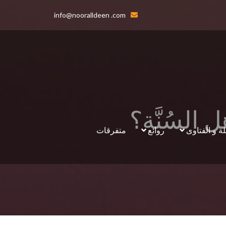
info@nooralldeen .com
 السُنَّة؟
لة و الفتاوى
روائع
متفرقات