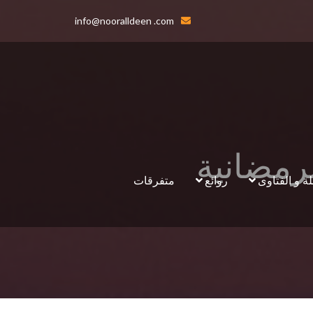
info@nooralldeen .com
رمضانية
لة و الفتاوى
روائع
متفرقات