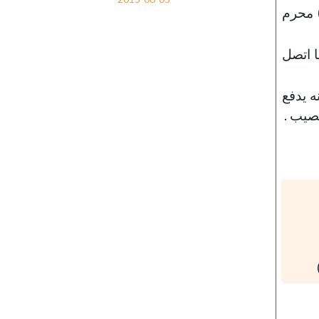
) محرم
ا اتصل
ه يدفع
نصيب .