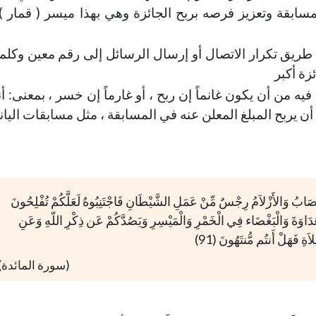
سابقة وتعزيز فرصه بربح الجائزة وهي بهذا ميسر ( قمار 
طريق تكرار الاتصال أو إرسال الرسائل إلى رقم معين وكلم
زة أكبر
 فيه من أن يكون غانماً إن ربح ، أو غارماً إن خسر ، بمعنى: أن
ا أن يربح المبلغ المعلن عنه في المسابقة ، مثل مسابقات اليا
وَالأَنصَابُ وَالأَزْلاَمُ رِجْسٌ مِّنْ عَمَلِ الشَّيْطَانِ فَاجْتَنِبُوهُ لَعَلَّكُمْ تُفْلِحُونَ
ُ الْعَدَاوَةَ وَالْبَغْضَاء فِي الْخَمْرِ وَالْمَيْسِرِ وَيَصُدَّكُمْ عَن ذِكْرِ اللّهِ وَعَنِ
اَةِ فَهَلْ أَنتُم مُّنتَهُونَ (91)
(سورة المائدة)