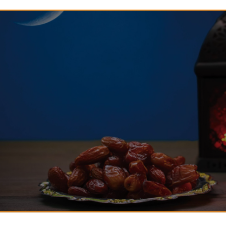
142-خمس أمور تعينك على تربية
144-حفظ العقل