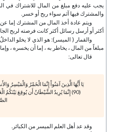
يجب عليه دفع مبلغ من المال للاشتراك في الم
والمشترك فيها آثم سواء ربح أو خسر.
ويتم عادة أخذ المال من المشترك إما عن 
أكثر أو أرسل رسائل أكثر كانت فرصته لربح الجائ
والقمار ( الميسر): هو الذي لا يخلو الداخلُ
مبلغاً من المال ، يخاطر به ، إما أن يخسره ، وإم
قال تعالى:
يَا أَيُّهَا الَّذِينَ آمَنُواْ إِنَّمَا الْخَمْرُ وَالْمَيْسِرُ 
(90) إِنَّمَا يُرِيدُ الشَّيْطَانُ أَن يُوقِعَ بَيْنَكُم
الصَّل
وقد عد أهل العلم الميسر من الكبائر.