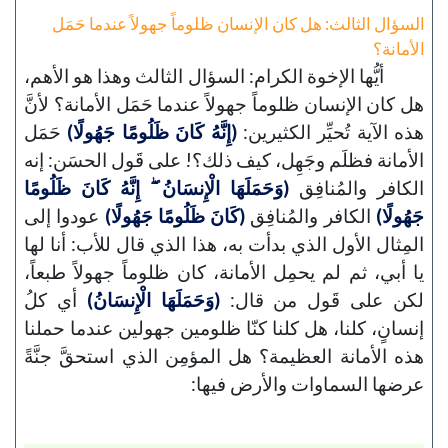
السؤال الثالث: هل كان الإنسان ظلوماً جهولاً عندما حَمَل
الأمانة؟
أيُّها الإخوة الكرام: السؤال الثالث وهذا هو الأهم،
هل كان الإنسان ظلوماً جهولاً عندما حَمَل الأمانة؟ لأنَّ
هذه الآية تُحيِّر الكثيرين:
(إِنَّهُ كَانَ ظَلُومًا جَهُولًا)
حَمَل
الأمانة فظلَم وجَهِل، كيف ذلك؟! على قَول الحسَن: إنه
الكافر والمُنافِق
(وَحَمَلَهَا الْإِنسَانُ ۖ إِنَّهُ كَانَ ظَلُومًا
جَهُولًا)
الكافر والمُنافِق
(كَانَ ظَلُومًا جَهُولًا)
عودوا إلى
المِثال الأول الذي بدأت به، هذا الذي قال للأب: أنا لها
يا أبي، ثم لم يحمِل الأمانة، كان ظلوماً جهولاً طبعاً،
لكن على قَول من قال:
(وَحَمَلَهَا الْإِنسَانُ)
أي كلُ
إنسانٍ، كلنا، هل كلنا كنّا ظلومين جهولين عندما حملنا
هذه الأمانة العظيمة؟ هل المؤمِن الذي استحقَّ جنَّةً
عرضها السماوات والأرض فيها: