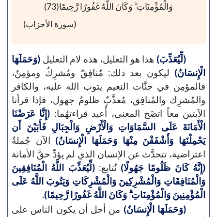
وَالْمُؤْمِنَاتِ ۗ وَكَانَ اللَّهُ غَفُورًا رَّحِيمًا(73)
(سورة الأحزاب)
(لِّيُعَذِّبَ)
هذا هو التعليل، هذه لام التعليل
(وَحَمَلَهَا
الْإِنسَانُ)
ليكون بعد ذلك: مُنافِقٌ ومُشرِكٌ ومؤمِنٌ،
فالمؤمِن في جنَّات النعيم يتوب الله عليه، والكافر
والمُشرِك والمُنافِق، مُعذَّبٌ ظلومٌ جهول، فإذا قرأنا
الآيتين معاً اتضَح المعنى، أُعيد قراءتهُما:
(إِنَّا عَرَضْنَا
الْأَمَانَةَ عَلَى السَّمَاوَاتِ وَالْأَرْضِ وَالْجِبَالِ فَأَبَيْنَ أَن
يَحْمِلْنَهَا وَأَشْفَقْنَ مِنْهَا وَحَمَلَهَا الْإِنسَانُ)
الآن جُملةٌ
اعتراضية، تتحدَّث عن الإنسان الذي لم يؤدِّ حقَّ الأمانة
(إِنَّهُ كَانَ ظَلُومًا جَهُولًا)
نُتابع:
(لِّيُعَذِّبَ اللَّهُ الْمُنَافِقِينَ
وَالْمُنَافِقَاتِ وَالْمُشْرِكِينَ وَالْمُشْرِكَاتِ وَيَتُوبَ اللَّهُ عَلَى
الْمُؤْمِنِينَ وَالْمُؤْمِنَاتِ ۗ وَكَانَ اللَّهُ غَفُورًا رَّحِيمًا).
(وَحَمَلَهَا الْإِنسَانُ)
من أجل أن يكون الناس على