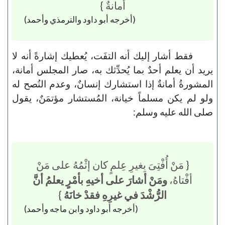
أمانةٌ }
(أخرجه أبو داود والترمذي وأحمد)
فقط أشار إليك أنه التفَت، يُعطيك إشارةً أنه لا
يريد أن يعلم أحدٌ بما يُحدِّثك به، صار المجلس أمانة،
المشورةُ أمانةٌ إذا استشارك إنسانٌ، وعدم النُصح له
ولو لم يكن مسلماً خيانة، المُستشار مؤتمَنٌ، يقول
صلى الله عليه وسلم:
{ مَنْ أُفْتِىَ بِغيرِ عِلمٍ كان إثْمُهُ على مَنْ
أفْتاهُ،
ومَنْ أشارَ على أخيهِ بأمْرٍ يعلمُ أنَّ
الرُّشْدَ في غيرِهِ فقدْ خانَهُ
}
(أخرجه أبو داود وابن ماجه وأحمد)