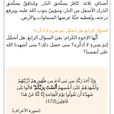
أصنافٍ ثلاثة: كافرٌ يستَّحق النار، ومُنافِقٌ يستَّحق
الدَرك الأسفل من النار، ومؤمِنٌ يتوب الله عليه، ويرفع
درجته، ويُعطيه جنَّةً عرضها السماوات والأرض.
السؤال الرابع: هل أتحمَّل إثمَ شيءٍ لا أذكُره؟
أيُّها الإخوة الكرام: بقيَ السؤال الرابع: هل أتحمَّل
إثمَ شيءٍ لا أذكُره؟ متى حصل ذلك؟ متى أشهدنا الله
على أنفسنا؟
وَإِذْ أَخَذَ رَبُّكَ مِن بَنِي آدَمَ مِن ظُهُورِهِمْ ذُرِّيَّتَهُمْ
وَأَشْهَدَهُمْ عَلَىٰ أَنفُسِهِمْ
أَلَسْتُ بِرَبِّكُمْ ۖ
قَالُوا بَلَىٰ ۛ
شَهِدْنَا أَن تَقُولُوا يَوْمَ الْقِيَامَةِ إِنَّا كُنَّا عَنْ هَٰذَا
غَافِلِينَ(172)
(سورة الأعراف)