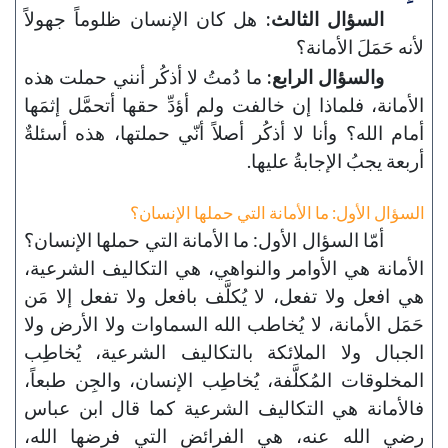
السؤال الثالث:
هل كان الإنسان ظلوماً جهولاً
لأنه حَمَلَ الأمانة؟
والسؤال الرابع:
ما دُمتُ لا أذكُر أنني حملت هذه
الأمانة، فلماذا إن خالفت ولم أؤدِّ حقها أتحمَّل إثمَها
أمام الله؟ وأنا لا أذكُر أصلاً أنّي حملتها، هذه أسئلةٌ
أربعة يجبُ الإجابةُ عليها.
السؤال الأول: ما الأمانة التي حملها الإنسان؟
أمّا السؤال الأول: ما الأمانة التي حملها الإنسان؟
الأمانة هي الأوامر والنواهي، هي التكاليف الشرعية،
هي افعل ولا تفعل، لا يُكلَّف بافعل ولا تفعل إلا مَن
حَمَل الأمانة، لا يُخاطب الله السماوات ولا الأرض ولا
الجبال ولا الملائكة بالتكاليف الشرعية، يُخاطِب
المخلوقات المُكلَّفة، يُخاطِب الإنسان، والجِن طبعاً،
فالأمانة هي التكاليف الشرعية كما قال ابن عباس
رضي الله عنه، هي الفرائض التي فرضها الله،