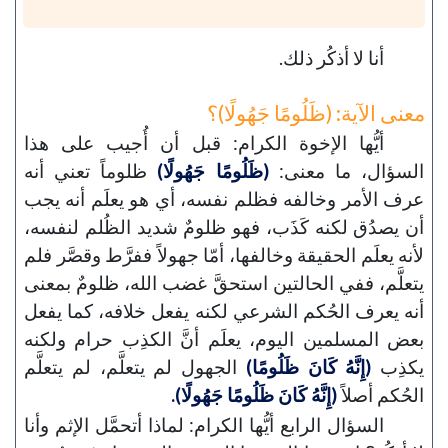
أنا لا أذكُر ذلك.
معنى الآية: (ظَلُومًا جَهُولًا)؟
أيُّها الإخوة الكرام: قبل أن أُجيب على هذا
السؤال، ما معنى:
(ظَلُومًا جَهُولًا)
ظلوماً تعني أنه
عرف الأمر وخالفه فظلم نفسه، أي هو يعلَم أنه يجب
أن يصدُق لكنه كَذَب، فهو ظلومٌ شديد الظُلم لنفسه،
لأنه يعلَم الحقيقة وخالفها، أمّا جهولاً ففرَّط وقصَّر فلم
يتعلَّم، ففي الحالتين استحقَّ غضب الله، ظلومٌ بمعنى
أنه يعرف الحُكم الشرعي لكنه يفعل خلافه، كما يفعل
بعض المسلمين اليوم، يعلَم أنَّ الكذِب حرام ولكنه
يكذِب
(إِنَّهُ كَانَ ظَلُومًا)
الجهول لم يتعلَّم، لم يتعلَّم
الحُكم أصلاً
(إِنَّهُ كَانَ ظَلُومًا جَهُولًا).
السؤال الرابع أيُّها الكرام: لماذا أتحمَّل الإثم وأنا