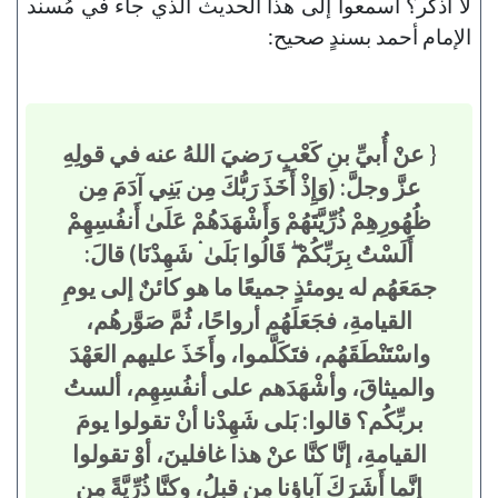
لا أذكُر؟ اسمعوا إلى هذا الحديث الذي جاء في مُسند
الإمام أحمد بسندٍ صحيح:
{
عنْ أُبيِّ بنِ كَعْبٍ رَضيَ اللهُ عنه في قولِهِ
عزَّ وجلَّ: (وَإِذْ أَخَذَ رَبُّكَ مِن بَنِي آدَمَ مِن
ظُهُورِهِمْ ذُرِّيَّتَهُمْ وَأَشْهَدَهُمْ عَلَىٰ أَنفُسِهِمْ
أَلَسْتُ بِرَبِّكُمْ ۖ قَالُوا بَلَىٰ ۛ شَهِدْنَا) قالَ:
جمَعَهُم له يومئذٍ جميعًا ما هو كائنٌ إلى يومِ
القيامةِ، فجَعَلَهُم أرواحًا، ثُمَّ صَوَّرهُم،
واسْتَنْطَقَهُم، فتَكَلَّموا، وأَخَذَ عليهم العَهْدَ
والميثاقَ، وأشْهَدَهم على أنفُسِهِم، ألستُ
بربِّكُم؟ قالوا: بَلى شَهِدْنا أنْ تقولوا يومَ
القيامةِ، إنَّا كنَّا عنْ هذا غافلينَ، أوْ تقولوا
إنَّما أَشَرَكَ آباؤنا مِن قبلُ، وكنَّا ذُرِّيَّةً مِن