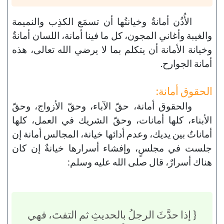
الأُذُن أمانةٌ وخيانتُها أن تسمَع الكذِب والنميمة
والغيبة وأغاني المجون، كل ما فينا أمانة، اللسان أمانةٌ
وخيانة الأمانة أن يتكلم بما لا يرضي الله تعالى، هذه
أمانة الجوارح.
الحقوق أمانة:
والحقوق أمانة، حقّ الآباء، وحقّ الأزواج، وحقّ
الأبناء، كلها أمانات، وحقّ الشريك في العمل، كلها
أماناتٌ بين يديك، وعدم أدائها خيانة، المجالس أمانة إن
جلست في مجلسٍ، وإفشاء أسرارها خيانةٌ إن كان
هناك أسرارٌ، قال صلى الله عليه وسلم:
{ إذا حدَّثَ الرجلُ بالحديثِ ثم التفتَ، فهي