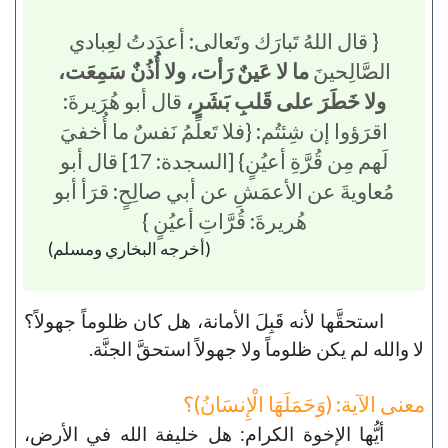
{ قال اللهُ تَبارَك وتَعالى: أعدَدتُ لعِبادي
الصَّالِحينَ
ما لا عَينٌ رَأت، ولا أُذُنٌ سَمِعَت،
ولا خَطَرَ على قَلبِ بَشَرٍ،
قال أبو هُرَيرةَ:
اقرَؤوا إن شِئتُم: {فلا تَعلَمُ نَفسٌ ما أُخفيَ
لَهم مِن قُرَّةِ أعيُنٍ} [السجدة: 17] قال أبو
مُعاويةَ عن الأعمَشِ عن أبي صالِحٍ: قرَأ أبو
هُريرةَ: قُرَّاتِ أعيُنٍ }
(أخرجه البخاري ومسلم)
استحقَّها لأنه قَبِلَ الأمانة، هل كان ظلوماً جهولاً؟
لا والله لم يكن ظلوماً ولا جهولاً استحقَّ الجنَّة.
معنى الآية: (وَحَمَلَهَا الْإِنسَانُ)؟
أيُّها الإخوة الكرام: هل خليفة الله في الأرض،