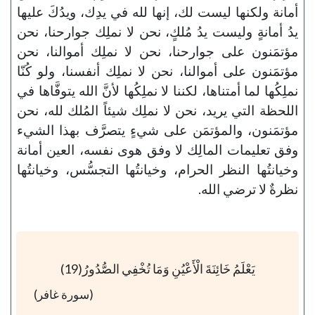
أمانة ولكنها ليست لك، إنها لله في يدِك، ويدُكَ عليها
يدُ أمانةٍ وليست يدُ مُلكٍ، نحن لا نملِك جوارحنا، نحن
مؤتمَنون على جوارحنا، نحن لا نملِك أموالنا، نحن
مؤتمَنون على أموالنا، نحن لا نملِك أنفسنا، ولو كُنّا
نملِكُها لما أمتناها، لكننا لا نملِكُها لأنَّ الله يتوفَّاها في
اللحظة التي يريد، نحن لا نملِك شيئاً المُلك لله، نحن
مؤتمَنون، والمؤتمَن على شيءٍ يتصرَّف بهذا الشيء
وفق تعليمات المالِك لا وفق هوى نفسه، العين أمانة
وخيانتُها النظر الحرام، وخيانتُها التجسُّس، وخيانتُها
نظرةٌ لا ترضي الله.
يَعْلَمُ خَائِنَةَ الْأَعْيُنِ وَمَا تُخْفِي الصُّدُورُ(19)
(سورة غافر)