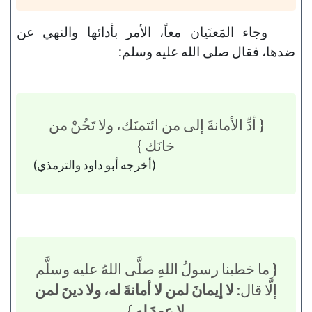
وجاء المَعنَيان معاً، الأمر بأدائها والنهي عن
ضدها، فقال صلى الله عليه وسلم:
{ أدِّ الأمانةَ إلى من ائتمنَك، ولا تَخُنْ من
خانَك }
(أخرجه أبو داود والترمذي)
{ ما خطبنا رسولُ اللهِ صلَّى اللهُ عليه وسلَّم
إلَّا قال:
لا إيمانَ لمن لا أمانةَ له، ولا دينَ لمن
لا عهدَ له
}