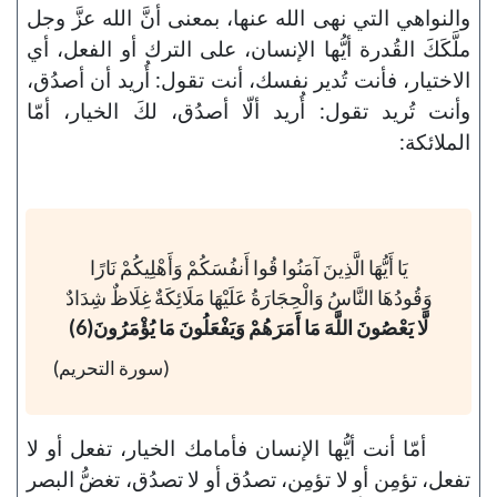
والنواهي التي نهى الله عنها، بمعنى أنَّ الله عزَّ وجل
ملَّكَكَ القُدرة أيُّها الإنسان، على الترك أو الفعل، أي
الاختيار، فأنت تُدير نفسك، أنت تقول: أُريد أن أصدُق،
وأنت تُريد تقول: أُريد ألّا أصدُق، لكَ الخيار، أمّا
الملائكة:
يَا أَيُّهَا الَّذِينَ آمَنُوا قُوا أَنفُسَكُمْ وَأَهْلِيكُمْ نَارًا
وَقُودُهَا النَّاسُ وَالْحِجَارَةُ عَلَيْهَا مَلَائِكَةٌ غِلَاظٌ شِدَادٌ
لَّا يَعْصُونَ اللَّهَ مَا أَمَرَهُمْ وَيَفْعَلُونَ مَا يُؤْمَرُونَ(6)
(سورة التحريم)
أمّا أنت أيُّها الإنسان فأمامك الخيار، تفعل أو لا
تفعل، تؤمِن أو لا تؤمِن، تصدُق أو لا تصدُق، تغضُّ البصر