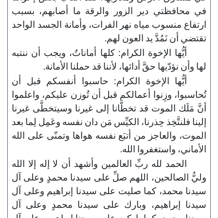
في محافظتي دير الزور والرقة ما أصابهم، بسبب
ارتفاع منسوب مياه نهر الفرات، وأمانة الجسد الواحد
تقتضي أن نَمُدَّ يد العون لهم.
أيُّها الإخوة الكرام: كلها أماناتٌ، ويجب أن ننتبه
لها وأن نؤدّيها حقَّ أدائها، لأننا قد حملنا الأمانة.
أيُّها الإخوة الكرام: حاسبوا أنفسكم قبل أن
تُحاسبوا، وزِنوا أعمالكم قبل أن تُوزن عليكم، واعلموا
أنَّ مَلَك الموت قد تخطَّانا إلى غيرنا وسيتخطَّى غيرنا
إلينا فلنتَّخِذ حِذرنا، الكيِّس مَن دان نفسه وعَمِل لِما بعد
الموت، والعاجز من أتبَع نفسه هواها وتمنّى على الله
الأماني، واستغفروا الله.
الحمد لله ربِّ العالمين وأشهد أن لا إله إلا الله
وليُّ الصالحين، اللهم صلِّ على سيدنا محمدٍ وعلى آل
سيدنا محمد، كما صليت على سيدنا إبراهيم وعلى آل
سيدنا إبراهيم، وبارك على سيدنا محمدٍ وعلى آل
سيدنا محمد، كما باركت على سيدنا إبراهيم وعلى آل