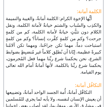
الكلمة أمانة:
أيُّها الإخوة الكرام: الكلمة أمانةٌ، والغيبة والنميمة
والكذِب والسُباب والشتم خيانةٌ لأمانة الكلمة، ونقل
الكلام دون تثبُّتٍ خيانةٌ لأمانة الكلمة، كم من كلمةٍ
جرحت؟ وكم من كلمةٍ كفَّرت إنساناً؟ وكم من كلمةٍ
استباحت دماً، مهما تكن جراحُنا، ومهما تكن آلامُنا
كبيرةً عظيمة، إيّانا أن نُطلِق كلاماً غير مُنضبِطٍ بضوابط
الشرع، نحن يحكمنا شرع ربِّنا مهما فعل المُجرمون،
يحكمنا شرع ربِّنا بالكلمة، لأنها أمانةٌ أمام الله تعالى
يوم القيامة.
التكافُل أمانة:
التكافُل أمانةٌ، أُمة الجسد الواحد أمانةٌ، وتضييعها
أن يعيش الإنسان لنفسه، ولا يأبه لما يجري للمُسلمين
في مشارق الأرض ومغاربها، لقد أصاب بعض إخواننا