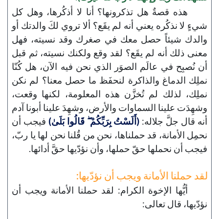
هذه قصةٌ هل تذكرونها؟ أنا لا أذكُرها، وهل كل
شيءٍ لا نذكُره يعني أنه لم يقَع؟ ألا تروي لكَ والدتك أو
والدك شيئاً حصل معك في صغرك وقد نسيته، فهل
معنى ذلك أنه لم يقَع؟ لقد وقع ولكنك نسيته، ثم قبل
أن نُصبِح في عالَم الصوَر الذي نحن فيه الآن، هل كُنّا
نملِك الدماغ والذاكرة لنحفَظ ما حصل معنا؟ لم نكن
نملِك، لذلك لم تُخزَّن هذه المعلومة، لكنها وقعت،
وشهِدَت علينا السماوات والأرض، وشهِدَ علينا أبونا آدم
أنه قال جلَّ جلاله:
(أَلَسْتُ بِرَبِّكُمْ ۖ قَالُوا بَلَىٰ)
فيجب أن
نحمِل الأمانة، قد حملناها، نحن من قُلنا نحن لها يا ربّ،
فيجب أن نحملها حقّ حملها، وأن نؤدّيها حقَّ أدائها.
لقد حملنا الأمانة ويجب أن نؤدّيها:
أيُّها الإخوة الكرام: لقد حملنا الأمانة ويجب أن
نؤدّيها، قال تعالى: