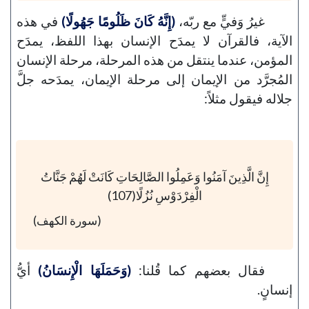
غيرُ وَفيٍّ مع ربّه،
(إِنَّهُ كَانَ ظَلُومًا جَهُولًا)
في هذه
الآية، فالقرآن لا يمدَح الإنسان بهذا اللفظ، يمدَح
المؤمن، عندما ينتقل من هذه المرحلة، مرحلة الإنسان
المُجرَّد من الإيمان إلى مرحلة الإيمان، يمدَحه جلَّ
جلاله فيقول مثلاً:
إِنَّ الَّذِينَ آمَنُوا وَعَمِلُوا الصَّالِحَاتِ كَانَتْ لَهُمْ جَنَّاتُ
الْفِرْدَوْسِ نُزُلًا(107)
(سورة الكهف)
فقال بعضهم كما قُلنا:
(وَحَمَلَهَا الْإِنسَانُ)
أيُّ
إنسانٍ.