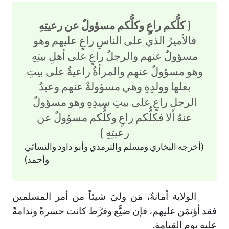
{
كلُّكم راعٍ وكلُّكم مسؤولٌ عن رعيتِهِ
فالأميرُ الذي على الناسِ راعٍ عليهم وهو
مسؤولٌ عنهم والرجلُ راعٍ على أهلِ بيتِهِ
وهو مسؤولٌ عنهم والمرأةُ راعيةٌ على بيتِ
بعلها وولدِهِ وهي مسؤولةٌ عنهم وعبدُ
الرجلِ راعٍ على بيتِ سيدِهِ وهو مسؤولٌ
عنهُ ألا فكلُّكم راعٍ وكلُّكم مسؤولٌ عن
رعيتِهِ }
(أخرجه البخاري ومسلم والترمذي وأبو داود والنسائي
وأحمد)
الولاية أمانةٌ، مَن وليَ شيئاً من أمر المسلمين
فقد أؤتمَن عليهم، فإن ضيَّع وفرَّط كانت حسرةً وندامةً
عليه يوم القيامة.