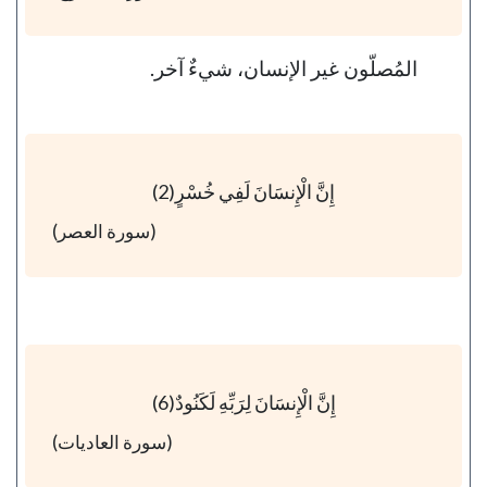
المُصلّون غير الإنسان، شيءٌ آخر.
إِنَّ الْإِنسَانَ لَفِي خُسْرٍ(2)
(سورة العصر)
إِنَّ الْإِنسَانَ لِرَبِّهِ لَكَنُودٌ(6)
(سورة العاديات)