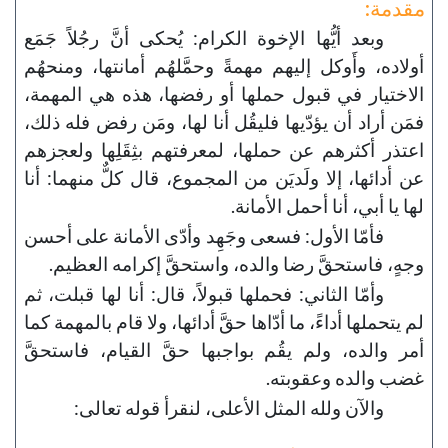
مقدمة:
وبعد أيُّها الإخوة الكرام: يُحكى أنَّ رجُلاً جَمَع
أولاده، وأَوكل إليهم مهمةً وحمَّلهُم أمانتها، ومنحهُم
الاختيار في قبول حملها أو رفضها، هذه هي المهمة،
فمَن أراد أن يؤدّيها فليقُل أنا لها، ومَن رفض فله ذلك،
اعتذر أكثرهم عن حملها، لمعرفتهم بثِقَلِها ولعجزهم
عن أدائها، إلا ولَديَن من المجموع، قال كلٌّ منهما: أنا
لها يا أبي، أنا أحمل الأمانة.
فأمّا الأول: فسعى وجَهِد وأدّى الأمانة على أحسن
وجهٍ، فاستحقَّ رضا والده، واستحقَّ إكرامه العظيم.
وأمّا الثاني: فحملها قبولاً، قال: أنا لها قبلت، ثم
لم يتحملها أداءً، ما أدّاها حقَّ أدائها، ولا قام بالمهمة كما
أمر والده، ولم يقُم بواجبها حقَّ القيام، فاستحقَّ
غضب والده وعقوبته.
والآن ولله المثل الأعلى، لنقرأ قوله تعالى: