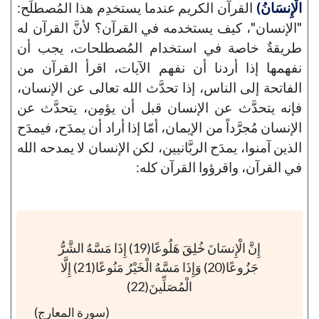
الْإِنسَانُ)
القرآن الكريم عندما يستخدِم هذا المُصطلَح:
"الإنسان"، كيف يستخدمه في القرآن؟ لأنَّ القرآن له
طريقةٌ خاصة في استخدام المُصطلحات، يجب أن
نفهمها إذا أردنا أن نفهم الآيات، اقرأ القرآن من
الفاتحة إلى الناس، إذا تحدَّث الله تعالى عن الإنسان،
فإنه يتحدَّث عن الإنسان قبل أن يؤمِن، يتحدَّث عن
الإنسان مُجرَّداً من الإيمان، أمّا إذا أراد أن يمدَح، فيمدَح
الذين آمنوا، يمدَح الربَّانيين، لكن الإنسان لا يمدحه الله
في القرآن، واقرؤوا القرآن كله:
إِنَّ الْإِنسَانَ خُلِقَ هَلُوعًا(19) إِذَا مَسَّهُ الشَّرُّ
جَزُوعًا(20) وَإِذَا مَسَّهُ الْخَيْرُ مَنُوعًا(21) إِلَّا
الْمُصَلِّينَ(22)
(سورة المعارج)