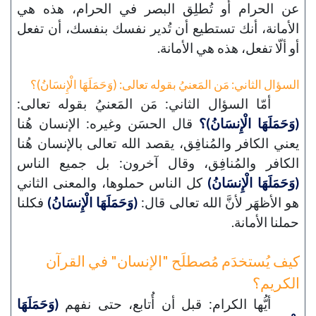
عن الحرام أو تُطلِق البصر في الحرام، هذه هي
الأمانة، أنك تستطيع أن تُدير نفسك بنفسك، أن تفعل
أو ألّا تفعل، هذه هي الأمانة.
السؤال الثاني: مَن المَعنيُ بقوله تعالى: (وَحَمَلَهَا الْإِنسَانُ)؟
أمّا السؤال الثاني: مَن المَعنيُ بقوله تعالى:
(وَحَمَلَهَا الْإِنسَانُ)؟
قال الحسَن وغيره: الإنسان هُنا
يعني الكافر والمُنافِق، يقصد الله تعالى بالإنسان هُنا
الكافر والمُنافِق، وقال آخرون: بل جميع الناس
(وَحَمَلَهَا الْإِنسَانُ)
كل الناس حملوها، والمعنى الثاني
هو الأظهَر لأنَّ الله تعالى قال:
(وَحَمَلَهَا الْإِنسَانُ)
فكلنا
حملنا الأمانة.
كيف يُستخدَم مُصطلَح "الإنسان" في القرآن
الكريم؟
أيُّها الكرام: قبل أن أُتابع، حتى نفهم
(وَحَمَلَهَا