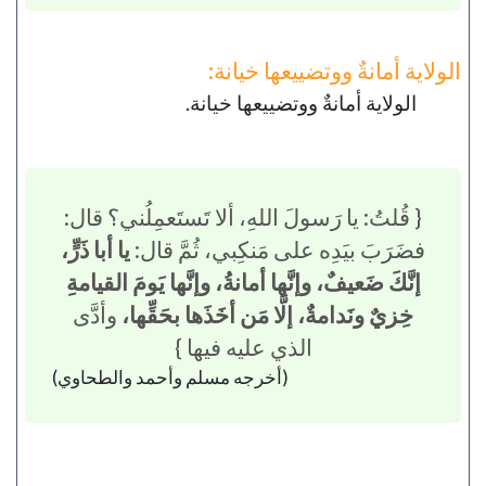
الولاية أمانةٌ ووتضييعها خيانة:
الولاية أمانةٌ ووتضييعها خيانة.
{ قُلتُ: يا رَسولَ اللهِ، ألا تَستَعمِلُني؟ قال:
فضَرَبَ بيَدِه على مَنكِبي، ثُمَّ قال:
يا أبا ذَرٍّ،
إنَّكَ ضَعيفٌ، وإنَّها أمانةُ، وإنَّها يَومَ القيامةِ
خِزيٌ ونَدامةٌ، إلَّا مَن أخَذَها بحَقِّها،
وأدَّى
الذي عليه فيها }
(أخرجه مسلم وأحمد والطحاوي)