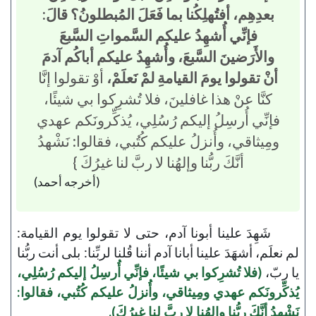
بعدِهِم، أفتُهلِكُنا بما فَعَلَ المُبطلونُ؟ قالَ:
فإنِّي أُشهِدُ عليكم السَّمواتِ السَّبعَ
والأَرَضينَ السَّبعَ، وأُشهِدُ عليكم أباكُم آدمَ
أنْ تقولوا يومَ القيامةِ لمْ نَعلَمْ،
أوْ تقولوا إنَّا
كنَّا عنْ هذا غافلينَ، فلا تُشرِكوا بي شيئًا،
فإنِّي أُرسِلُ إليكم رُسُلِي، يُذكِّرونَكم عهدي
ومِيثاقي، وأُنزلُ عليكم كُتُبي، فقالوا: نَشْهدُ
أنَّكَ ربُّنا وإلهُنا لا ربَّ لنا غيرُكَ }
(أخرجه أحمد)
شَهِدَ علينا أبونا آدم، حتى لا تقولوا يوم القيامة:
لم نعلَم، أشهَدَ علينا أبانا آدم أننا قُلنا لربِّنا: بلى أنت ربُّنا
يا ربّ،
(فلا تُشرِكوا بي شيئًا، فإنِّي أُرسِلُ إليكم رُسُلِي،
يُذكِّرونَكم عهدي ومِيثاقي، وأُنزلُ عليكم كُتُبي، فقالوا:
نَشْهدُ أنَّكَ ربُّنا وإلهُنا لا ربَّ لنا غيرُكَ).