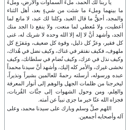
يا ربنا لك الحمد، ملءَ السماوات والأرض، وملءَ
ما بينهما وملءَ ما شئت من شيءٍ بعد، أهل الثناء
والمجد، أحقُّ ما قال العبد، وكلنا لك عبد، لا مانع لما
أعطيت، ولا مُعطي لما منعت، ولا ينفع ذا الجد منك
الجد، وأشهد أنَّ لا إله إلا الله وحده لا شريك له، غنى
كل فقير، وعزّ كل ذليل، وقوة كل ضعيف، ومَفزَع كل
ملهوف، فكيف نفتقر في غناك، وكيف نضل في هُداك،
وكيف نذل في عزك، وكيف نُضام في سلطانك، وكيف
نخشى غيرك، والأمر كله إليك، وأشهد أنَّ سيدنا محمداً
عبده ورسوله، أرسلته رحمةً للعالمين بشيراً ونذيراً،
ليخرجنا من ظلمات الجهل والوهم إلى أنوار المعرفة
والعِلم، ومن وحول الشهوات إلى جنَّات القُربات،
فجزاه الله عنّا خير ما جزى نبياً عن أمته.
اللهم صلِّ وسلم وبارك على سيدنا محمد، وعلى
آله وأصحابه أجمعين.