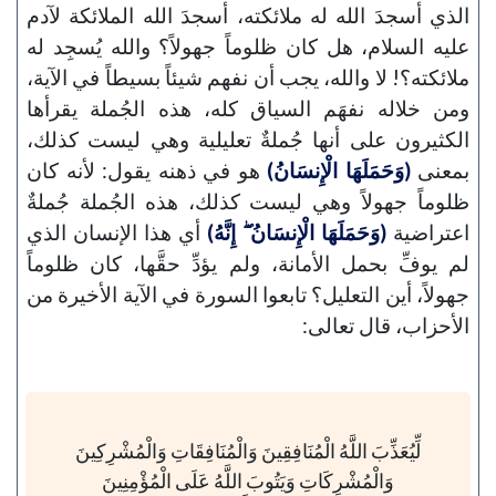
الذي أسجدَ الله له ملائكته، أسجدَ الله الملائكة لآدم
عليه السلام، هل كان ظلوماً جهولاً؟ والله يُسجِد له
ملائكته؟! لا والله، يجب أن نفهم شيئاً بسيطاً في الآية،
ومن خلاله نفهَم السياق كله، هذه الجُملة يقرأها
الكثيرون على أنها جُملةٌ تعليلية وهي ليست كذلك،
بمعنى
(وَحَمَلَهَا الْإِنسَانُ)
هو في ذهنه يقول: لأنه كان
ظلوماً جهولاً وهي ليست كذلك، هذه الجُملة جُملةٌ
اعتراضية
(وَحَمَلَهَا الْإِنسَانُ ۖ إِنَّهُ)
أي هذا الإنسان الذي
لم يوفِّ بحمل الأمانة، ولم يؤدِّ حقَّها، كان ظلوماً
جهولاً، أين التعليل؟ تابعوا السورة في الآية الأخيرة من
الأحزاب، قال تعالى:
لِّيُعَذِّبَ اللَّهُ الْمُنَافِقِينَ وَالْمُنَافِقَاتِ وَالْمُشْرِكِينَ
وَالْمُشْرِكَاتِ وَيَتُوبَ اللَّهُ عَلَى الْمُؤْمِنِينَ