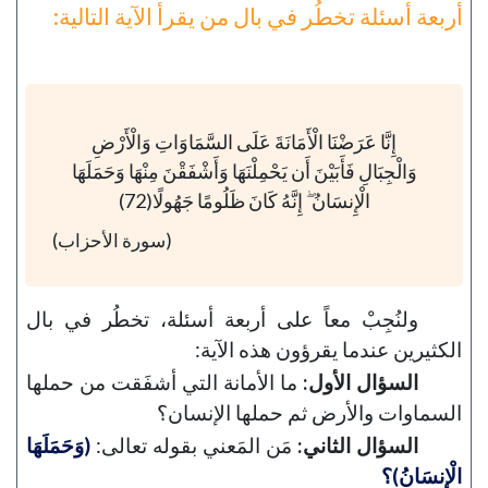
أربعة أسئلة تخطُر في بال من يقرأ الآية التالية:
إِنَّا عَرَضْنَا الْأَمَانَةَ عَلَى السَّمَاوَاتِ وَالْأَرْضِ
وَالْجِبَالِ فَأَبَيْنَ أَن يَحْمِلْنَهَا وَأَشْفَقْنَ مِنْهَا وَحَمَلَهَا
الْإِنسَانُ ۖ إِنَّهُ كَانَ ظَلُومًا جَهُولًا(72)
(سورة الأحزاب)
ولنُجِبْ معاً على أربعة أسئلة، تخطُر في بال
الكثيرين عندما يقرؤون هذه الآية:
السؤال الأول:
ما الأمانة التي أشفَقت من حملها
السماوات والأرض ثم حملها الإنسان؟
السؤال الثاني:
مَن المَعني بقوله تعالى:
(وَحَمَلَهَا
الْإِنسَانُ)؟