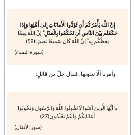
إِنَّ اللَّهَ يَأْمُرُكُمْ أَن تُؤَدُّوا الْأَمَانَاتِ إِلَىٰ أَهْلِهَا وَإِذَا
حَكَمْتُم بَيْنَ النَّاسِ أَن تَحْكُمُوا بِالْعَدْلِ ۚ
إِنَّ اللَّهَ نِعِمَّا
يَعِظُكُم بِهِ ۗ إِنَّ اللَّهَ كَانَ سَمِيعًا بَصِيرًا(58)
(سورة النساء)
وأمرنا ألّا نخونها، فقال جلَّ من قائلٍ:
يَا أَيُّهَا الَّذِينَ آمَنُوا لَا تَخُونُوا اللَّهَ وَالرَّسُولَ وَتَخُونُوا
أَمَانَاتِكُمْ وَأَنتُمْ تَعْلَمُونَ(27)
(سور الأنفال)