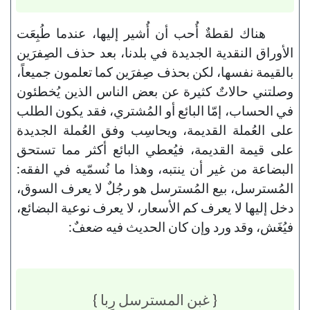
هناك لقطةٌ أُحب أن أُشير إليها، عندما طُبِعَت
الأوراق النقدية الجديدة في بلدنا، بعد حذف الصِفرَين
بالقيمة نفسها، لكن بحذف صِفرَين كما تعلمون جميعاً،
وصلتني حالاتٌ كثيرة عن بعض الناس الذين يُخطئون
في الحساب، إمّا البائع أو المُشتري، فقد يكون الطلب
على العُملة القديمة، ويحاسِب وفق العُملة الجديدة
على قيمة القديمة، فيُعطي البائع أكثر مما تستحق
البضاعة من غير أن ينتبه، وهذا ما نُسمّيه في الفقه:
المُسترسل، بيع المُسترسل هو رجُلٌ لا يعرف السوق،
دخل إليها لا يعرف كم الأسعار، لا يعرف نوعية البضائع،
فيُغَش، وقد ورد وإن كان الحديث فيه ضعفٌ:
{ غبن المسترسل رِبا }