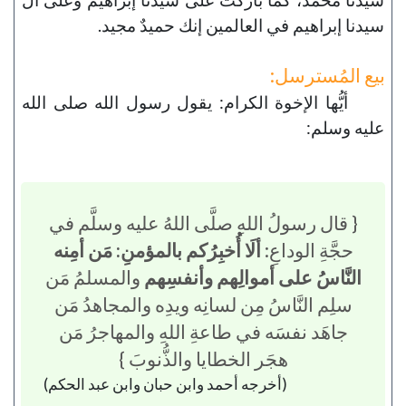
سيدنا إبراهيم في العالمين إنك حميدٌ مجيد.
بيع المُسترسل:
أيُّها الإخوة الكرام: يقول رسول الله صلى الله
عليه وسلم:
{ قال رسولُ اللهِ صلَّى اللهُ عليه وسلَّم في
حجَّةِ الوداعِ:
ألَا أُخبِرُكم بالمؤمنِ: مَن أمِنه
النَّاسُ على أموالِهم وأنفسِهم
والمسلمُ مَن
سلِم النَّاسُ مِن لسانِه ويدِه والمجاهدُ مَن
جاهَد نفسَه في طاعةِ اللهِ والمهاجرُ مَن
هجَر الخطايا والذُّنوبَ }
(أخرجه أحمد وابن حبان وابن عبد الحكم)