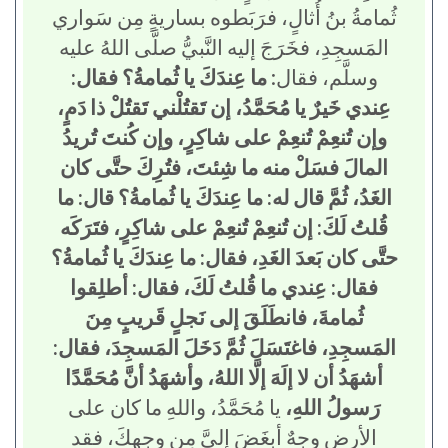
ثُمامةُ بنُ أُثالٍ، فرَبَطوه بساريةٍ مِن سَواري
المَسجِدِ، فخَرَجَ إليه النَّبيُّ صلَّى اللهُ عليه
وسلَّم، فقال:
ما عِندَكَ يا ثُمامةُ؟ فقال:
عِندي خَيرٌ يا مُحَمَّدُ، إن تَقتُلْني تَقتُلْ ذا دَمٍ،
وإن تُنعِمْ تُنعِمْ على شاكِرٍ، وإن كُنتَ تُريدُ
المالَ فسَلْ منه ما شِئتَ، فتُرِكَ حتَّى كان
الغَدُ، ثُمَّ قال له: ما عِندَكَ يا ثُمامةُ؟ قال: ما
قُلتُ لَكَ: إن تُنعِمْ تُنعِمْ على شاكِرٍ، فتَرَكَه
حتَّى كان بَعدَ الغَدِ، فقال: ما عِندَكَ يا ثُمامةُ؟
فقال: عِندي ما قُلتُ لَكَ، فقال: أطلِقوا
ثُمامةَ، فانطَلَقَ إلى نَجلٍ قَريبٍ مِنَ
المَسجِدِ، فاغتَسَلَ ثُمَّ دَخَلَ المَسجِدَ، فقال:
أشهَدُ أن لا إلَهَ إلَّا اللهُ، وأشهَدُ أنَّ مُحَمَّدًا
رَسولُ اللهِ،
يا مُحَمَّدُ، واللهِ ما كان على
الأرضِ وجهٌ أبغَضَ إليَّ مِن وجهِكَ، فقد