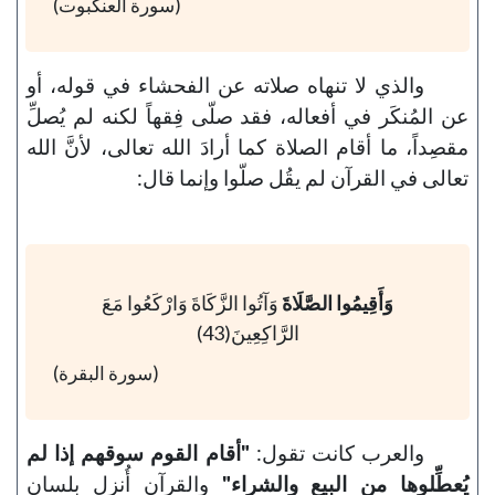
(سورة العنكبوت)
والذي لا تنهاه صلاته عن الفحشاء في قوله، أو
عن المُنكَر في أفعاله، فقد صلّى فِقهاً لكنه لم يُصلِّ
مقصِداً، ما أقام الصلاة كما أرادَ الله تعالى، لأنَّ الله
تعالى في القرآن لم يقُل صلّوا وإنما قال:
وَأَقِيمُوا الصَّلَاةَ
وَآتُوا الزَّكَاةَ وَارْكَعُوا مَعَ
الرَّاكِعِينَ(43)
(سورة البقرة)
والعرب كانت تقول:
"أقام القوم سوقهم إذا لم
يُعطِّلوها من البيع والشراء"
والقرآن أُنزِل بلسانٍ