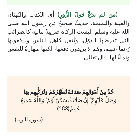
(من لم يدَعْ قولَ الزُّورِ)
أي الكذب والبُهتان
والغيبة والنميمة، حديثٌ صحيحٌ عن رسول الله صلى
الله عليه وسلم، ليست الزكاة ضريبةً مالية كالضرائب
التي تفرضها الدوَل، وتُثقِل كاهل الناس ويدفعونها
رُغماً عنهم، وهُم لا يريدون دفعها، لكنها طهارةٌ للنفس
ونماءٌ لها، قال تعالى:
خُذْ مِنْ أَمْوَالِهِمْ صَدَقَةً تُطَهِّرُهُمْ وَتُزَكِّيهِم بِهَا
وَصَلِّ عَلَيْهِمْ ۖ إِنَّ صَلَاتَكَ سَكَنٌ لَّهُمْ ۗ وَاللَّهُ سَمِيعٌ
عَلِيمٌ(103)
(سورة التوبة)