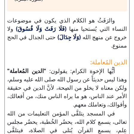
والرَفَثُ هو الكلام الذي يكون في موضوعات
النساء التي يُستحيا منها
(فَلَا رَفَثَ وَلَا فُسُوقَ)
ولا
خروج عن منهج الله
(وَلَا جِدَالَ)
حتى الجدال في الحج
ممنوع.
الدين المُعاملة:
أيُّها الإخوة الكرام: يقولون:
"الدين المُعاملة"
وهذا ليس حديثاً عن رسول الله صلى الله عليه وسلم،
ولكن معناه لا يخلو من الصِحة، لأنَّ الدين في حقيقة
الأمر عند الناس، هو ما يراه الناس منك، من أفعالك،
وأقوالك، وتعاملك معهم.
في المسجد يتلقَّى المؤمن التعليمات من الله
تعالى، يسمع كلام الله، يحضُر الخُطبة، يحضُر مجلس
عِلم، يسمع القرآن يُتلى في الصلاة، فيتلقَّى