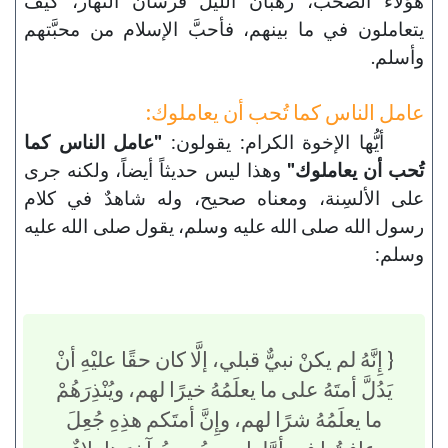
هؤلاء الصحب، رهُبان الليل فُرسان النهار، كيف
يتعاملون في ما بينهم، فأحبَّ الإسلام من محبَّتهم
وأسلم.
عامل الناس كما تُحب أن يعاملوك:
أيُّها الإخوة الكرام: يقولون:
"عامل الناس كما
تُحب أن يعاملوك"
وهذا ليس حديثاً أيضاً، ولكنه جرى
على الألسِنة، ومعناه صحيح، وله شاهدٌ في كلام
رسول الله صلى الله عليه وسلم، يقول صلى الله عليه
وسلم:
{ إِنَّهُ لم يكنْ نبيٌّ قبلي، إلَّا كان حقًا عليْهِ أنْ
يَدُلَّ أمتَهُ على ما يعلَمُهُ خيرًا لهم، ويُنْذِرَهُمْ
ما يعلَمُهُ شرًا لهم، وإِنَّ أمتَكم هذِهِ جُعِلَ