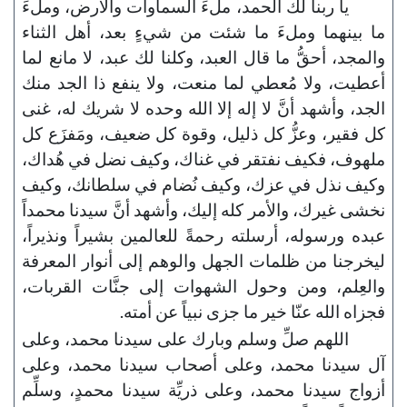
يا ربنا لك الحمد، ملءَ السماوات والأرض، وملءَ
ما بينهما وملءَ ما شئت من شيءٍ بعد، أهل الثناء
والمجد، أحقُّ ما قال العبد، وكلنا لك عبد، لا مانع لما
أعطيت، ولا مُعطي لما منعت، ولا ينفع ذا الجد منك
الجد، وأشهد أنَّ لا إله إلا الله وحده لا شريك له، غنى
كل فقير، وعزُّ كل ذليل، وقوة كل ضعيف، ومَفزَع كل
ملهوف، فكيف نفتقر في غناك، وكيف نضل في هُداك،
وكيف نذل في عزك، وكيف نُضام في سلطانك، وكيف
نخشى غيرك، والأمر كله إليك، وأشهد أنَّ سيدنا محمداً
عبده ورسوله، أرسلته رحمةً للعالمين بشيراً ونذيراً،
ليخرجنا من ظلمات الجهل والوهم إلى أنوار المعرفة
والعِلم، ومن وحول الشهوات إلى جنَّات القربات،
فجزاه الله عنّا خير ما جزى نبياً عن أمته.
اللهم صلِّ وسلم وبارك على سيدنا محمد، وعلى
آل سيدنا محمد، وعلى أصحاب سيدنا محمد، وعلى
أزواج سيدنا محمد، وعلى ذريِّة سيدنا محمدٍ، وسلِّم