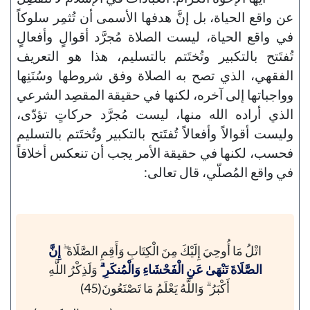
عن واقع الحياة، بل إنَّ هدفها الأسمى أن تُثمِر سلوكاً
في واقع الحياة، ليست الصلاة مُجرَّد أقوالٍ وأفعالٍ
تُفتَتح بالتكبير وتُختَتم بالتسليم، هذا هو التعريف
الفقهي، الذي تصح به الصلاة وفق شروطها وسُنَنِها
وواجباتها إلى آخره، لكنها في حقيقة المقصِد الشرعي
الذي أراده الله منها، ليست مُجرَّد حركاتٍ تؤدّى،
وليست أقوالاً وأفعالاً تُفتَتح بالتكبير وتُختَتم بالتسليم
فحسب، لكنها في حقيقة الأمر يجب أن تنعكس أخلاقاً
في واقع المُصلّي، قال تعالى:
اتْلُ مَا أُوحِيَ إِلَيْكَ مِنَ الْكِتَابِ وَأَقِمِ الصَّلَاةَ ۖ
إِنَّ
الصَّلَاةَ تَنْهَىٰ عَنِ الْفَحْشَاءِ وَالْمُنكَرِ ۗ
وَلَذِكْرُ اللَّهِ
أَكْبَرُ ۗ وَاللَّهُ يَعْلَمُ مَا تَصْنَعُونَ(45)