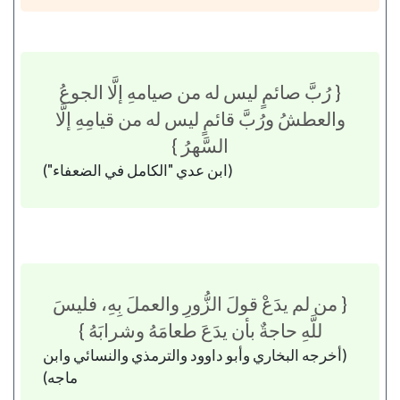
{ رُبَّ صائمٍ ليس له من صيامهِ إلَّا الجوعُ
والعطشُ ورُبَّ قائمٍ ليس له من قيامِهِ إلَّا
السَّهرُ }
(ابن عدي "الكامل في الضعفاء")
{ من لم يدَعْ قولَ الزُّورِ والعملَ بِهِ، فليسَ
للَّهِ حاجةٌ بأن يدَعَ طعامَهُ وشرابَهُ }
(أخرجه البخاري وأبو داوود والترمذي والنسائي وابن
ماجه)