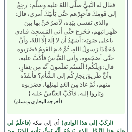
فقال له النَّبيُّ صلَّى اللهُ عليه وسلَّم: ارجِعْ
إلى قَومِكَ فأخبِرْهم حتَّى يَأتيَكَ أمري، قال:
والذي نَفسي بيَدِه، لَأصرُخَنَّ بها بينَ
ظَهرانَيهم، فخَرَجَ حتَّى أتى المَسجِدَ، فنادى
بأعلى صَوتِه: أشهَدُ أن لا إلَهَ إلَّا اللهُ، وأنَّ
مُحَمَّدًا رَسولُ اللهِ، ثُمَّ قامَ القَومُ فضَرَبوه
حتَّى أضجَعوه، وأتى العَبَّاسُ فأكَبَّ عليه،
قال: وَيلَكُم! ألَستُم تَعلَمونَ أنَّه مِن غِفارٍ،
وأنَّ طَريقَ تِجارِكُم إلى الشَّأمِ؟ فأنقَذَه
منهم، ثُمَّ عادَ مِنَ الغَدِ لمِثلِها، فضَرَبوه
وثاروا إليه، فأكَبَّ العَبَّاسُ عليه }
(أخرجه البخاري ومسلم)
(اركَبْ إلى هذا الوادي)
أي إلى مكة
(فاعلَمْ لي
عِلمَ هذا الرَّجُلِ الذي يَزعُمُ أنَّه نَبيٌّ، يَأتيه الخَبَرُ مِنَ