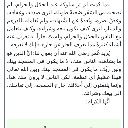
فما دُمت لم ترَ سلوكه عند الحلال والحرام، لم
تصحبه في السَفَر صُحبةً طويلة، لترى صِدقه، وعفافه،
وغضَّ بصرهِ، وبُعدهُ عن الشُبهات، ولم تُعامله بالدرهم
والدينار، لترى كيف يكون بيعه وشراءه، وكيف يتعامل
مع الناس بالحلال والحرام، ولستَ جاراً له تعرف عنه
أشياءً كثيرةً مما يعرِف الجار عن جاره، فإنك لا تعرفه.
يُريد عُمر رضي الله عنه أن يقول لنا: إنَّ الدين هو
ما يشاهده الناس منك، لا ما يكون في المسجد بينك
وبين ربِّك، ما يكون في المسجد بينك وبين الله تعالى
فهذا عظيمٌ أي عظمة، لكن الناس لا يرون منك هذا،
وإنما يلتفتون إلى أخلاقك خارج المسجد، إلى تعاملك،
إلى بيعك وشرائك.
أيُّها الكرام: