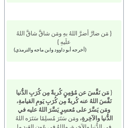
{ مَن ضارَّ أضرَّ اللهُ بهِ ومَن شاقَّ شاقَّ اللهُ
علَيهِ }
(أخرجه أبو داوود وابن ماجه والترمذي)
{
مَن نَفَّسَ عن مُؤمِنٍ كُربةً مِن كُرَبِ الدُّنيا
نَفَّسَ اللهُ عنه كُربةً مِن كُرَبِ يَومِ القيامةِ،
ومَن يَسَّرَ على مُعسِرٍ يَسَّرَ اللهُ عليه في
الدُّنيا والآخِرةِ،
ومَن سَتَرَ مُسلِمًا سَتَرَه اللهُ
في الدُّنيا والآخِرةِ، واللهُ في عَونِ العَبدِ ما