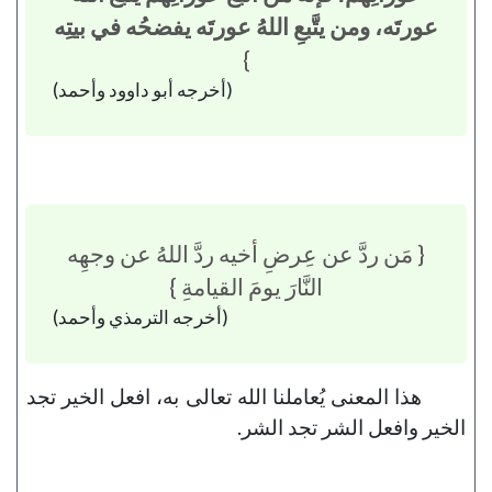
عورتَه، ومن يتَّبعِ اللهُ عورتَه يفضحُه في بيتِه
}
(أخرجه أبو داوود وأحمد)
{ مَن ردَّ عن عِرضِ أخيه ردَّ اللهُ عن وجهِه
النَّارَ يومَ القيامةِ }
(أخرجه الترمذي وأحمد)
هذا المعنى يُعاملنا الله تعالى به، افعل الخير تجد
الخير وافعل الشر تجد الشر.