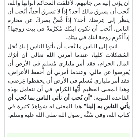
أن يؤتى إليه من جانبهم، لأغلقَت المحاكم أبوابها والله،
أتُحب أن يسرق مالك أحد؟ إذاً لا تسرق أحداً، أتُحب أن
ينظُر إلى عِرضك أحد؟ إذاً غُضَّ بصركَ عن محارِم
الناس، أتُحب أن تكون ابنتُك مُكرَّمةً في بيت زوجها؟
إذاً أكرِم زوجة ابنك في بيتك.
ائتِ إلى الناس ما تُحب أن يأتوا الناس إليك تُحَل
المُشكلات كلها، عندما أمرني الله تعالى أن أترُك
المال الحرام، فقد أمر ملياري مُسلمٍ في الأرض أن
يُعرِضوا عن مالي، وعندما أمرني أن أحفظ الأعراض،
فقد أمر ملياري مُسلمٍ في الأرض أن يحفظوا عِرضي،
وهذا المعنى العظيم أيُّها الكرام، في أن نتعامل بهذه
القاعدة النبوية:
"أن نُحب أن نأتي الناس بما نُحب أن
يأتي الناس به إلينا"
هذا المعنى له شواهدٌ كثيرة في
كتاب الله، وفي سُنَّة رسول الله صلى الله عليه وسلم: