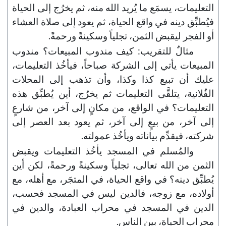
التعليمات، يسمَع ما يُريد الله منه، ثم يخرُج إلى الحياة
فيُطبِّق دينه في واقع الحياة، ثم يعود إلى صلاة العشاء
أو الفجر ليقبض الثمن، تجلياً وسكينةً ورحمةً.
مثالٌ للتقريب: كيف مندوب المبيعات؟ مندوب
المبيعات يأتي إلى الشركة صباحاً، فيأخُذ التعليمات،
عليك أن تبيع كذا وكذا، وأن تذهب إلى المحلات
الفُلانية، يتلقَّى التعليمات ثم يخرُج، أين يُطبِّق هذه
التعليمات؟ في الواقع، من مكانٍ إلى آخر، من شارعٍ
إلى آخر، من بيعٍ إلى آخر، ثم يعود بعد العصر إلى
شركته، فيقدِّم بياناته ويأخُذ عمولته.
والمُسلم في المسجد يأخُذ التعليمات ويقبض
الثمن من الله تعالى، تجلياً وسكينةً ورحمةً، لكن أين
يُطبِّق دينه؟ في واقع الحياة، في المتجَر، مع أهله، مع
أولاده، مع زوجه، فالدين ليس في المسجد فحسب،
الدين في المسجد في محراب العبادة، والدين في
محراب الحياة، بين الناس.