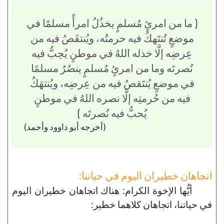
{ ما من امرئٍ مُسلمٍ يخذُلُ امرأً مسلمًا في
موضعٍ تُنتَهكُ فيه حرمتُه، ويُنتقَصُ فيه من
عِرضِه إلَّا خذله اللهُ في موطنٍ يُحِبُّ فيه
نُصرتَه وما من امرئٍ مُسلمٍ ينصُرُ مسلمًا
في موضعٍ يُنتَقصُ فيه من عِرضِه، ويُنتهَكُ
فيه من حُرمتِه إلَّا نصره اللهُ في موطنٍ
يُحبُّ فيه نُصرتَه }
(أخرجه أبو داوود وأحمد)
اتجاهان خطيران اليوم في حياتنا:
أيُّها الإخوة الكرام: هناك اتجاهان خطيران اليوم
في حياتنا، اتجاهان كلاهما خطير: