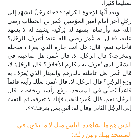
تسليماً كثيراً.
وبعد أيُّها الإخوة الكرام: <<جاء رجُلٌ ليشهَد إلى
رجُلٍ آخر أمام أمير المؤمنين عُمر بن الخطاب رضي
الله عنه وأرضاه، يشهَد له يُزكّيه، يشهَد له لا يشهَد
عليه، فقال له عُمرُ رضي الله عنه: أتعرف الرجُل؟
فأجاب نعم، قال: هل أنت جاره الذي يعرِف مدخله
ومخرجه؟ قال الرجُل: لا، قال عُمر: هل صاحبته في
السَفَر الذي تُعرَف به مكارم الأخلاق؟ قال الرجُل: لا،
قال عُمر: هل عاملته بالدرهم والدينار الذي يُعرَف به
ورَع الرجُل؟ قال الرجُل: لا، قال عُمر: لعلَّك رأيته قائماً
قاعداً يُصلّي في المسجد، يرفع رأسه ويخفضه، قال
الرجُل: نعم، قال عُمر: اذهب فإنك لا تعرفه، ثم التفتَ
إلى الرجُل الثاني وقال له: ائتنِ بمَن يعرفك>>.
الدين هو ما يشاهده الناس منك لا ما يكون في
المسجد بينك وبين ربِّك: