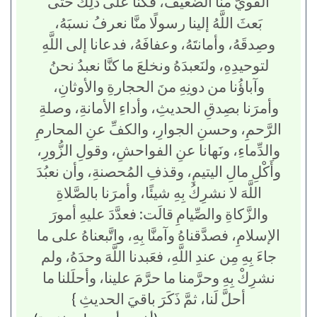
القويُّ منَّا الضَّعيفَ، فَكُنَّا على ذلِكَ حتَّى
بَعثَ اللَّهُ إلينا رسولًا منَّا نعرفُ نسبَهُ،
وصِدقَهُ، وأمانتَهُ، وعفافَهُ، فدعانا إلى اللَّهِ
لتوحيدِهِ، ولنَعبدَهُ ونخلعَ ما كنَّا نعبدُ نحنُ
وآباؤُنا من دونِهِ منَ الحجارةِ والأوثانِ،
وأمرَنا بصِدقِ الحديثِ، وأداءِ الأمانةِ، وصلةِ
الرَّحمِ، وحسنِ الجوارِ، والكفِّ عنِ المحارمِ
والدِّماءِ، ونَهانا عنِ الفواحشِ، وقولِ الزُّورِ،
وأَكْلِ مالِ اليتيمِ، وقذفِ المُحصنةِ، وأن نعبُدَ
اللَّهَ لا نشرِكُ بِهِ شيئًا، وأمرَنا بالصَّلاةِ
والزَّكاةِ والصِّيامِ قالَت: فعدَّدَ عليهِ أمورَ
الإسلامِ، فصدَّقناهُ وآمنَّا بِهِ، واتَّبعناهُ على ما
جاءَ بِهِ مِن عندِ اللَّهِ، فعَبدنا اللَّهَ وحدَهُ، ولم
نشرِكْ بِهِ وحرَّمنا ما حرَّمَ علينا، وأحلَلنا ما
أحلَّ لَنا، ثمَّ ذَكَرَ باقيَ الحديثِ }