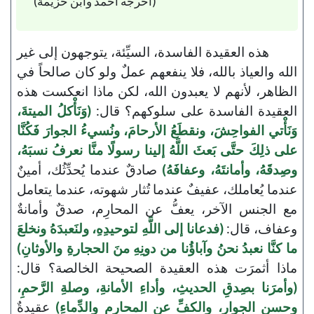
(أخرجه أحمد وابن خزيمة)
هذه العقيدة الفاسدة، السيِّئة، يتوجهون إلى غير
الله والعياذ بالله، فلا ينفعهم عملٌ ولو كان صالحاً في
الظاهر، لأنهم لا يعبدون الله، لكن ماذا انعكست هذه
العقيدة الفاسدة على سلوكهم؟ قال:
(وَنَأْكلُ الميتةَ،
وَنَأْتي الفواحِشَ، ونقطَعُ الأرحامَ، ونُسيءُ الجوارَ فَكُنَّا
على ذلِكَ حتَّى بَعثَ اللَّهُ إلينا رسولًا منَّا نعرفُ نسبَهُ،
وصِدقَهُ، وأمانتَهُ، وعفافَهُ)
صادقٌ عندما يُحدِّثُك، أمينٌ
عندما يُعاملك، عفيفٌ عندما تُثار شهوته، عندما يتعامل
مع الجنس الآخر، يعفُّ عن المحارِم، صدقٌ وأمانةٌ
وعفاف، قال:
(فدعانا إلى اللَّهِ لتوحيدِهِ، ولنَعبدَهُ ونخلعَ
ما كنَّا نعبدُ نحنُ وآباؤُنا من دونِهِ منَ الحجارةِ والأوثانِ)
ماذا أثمرَت هذه العقيدة الصحيحة الخالصة؟ قال:
(وأمرَنا بصِدقِ الحديثِ، وأداءِ الأمانةِ، وصلةِ الرَّحمِ،
وحسنِ الجوارِ، والكفِّ عنِ المحارمِ والدِّماءِ)
عقيدةٌ