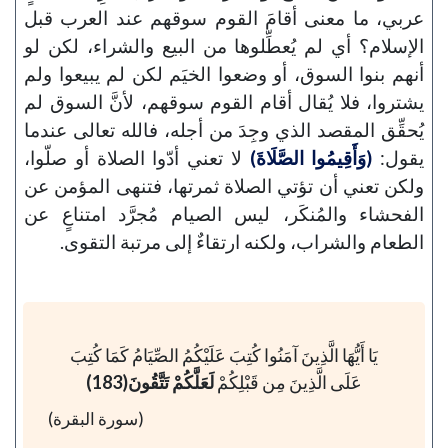
عربي، ما معنى أقامَ القوم سوقهم عند العرب قبل
الإسلام؟ أي لم يُعطِّلوها من البيع والشراء، لكن لو
أنهم بنوا السوق، أو وضعوا الخيَم لكن لم يبيعوا ولم
يشتروا، فلا يُقال أقام القوم سوقهم، لأنَّ السوق لم
يُحقِّق المقصد الذي وجِدَ من أجله، فالله تعالى عندما
يقول:
(وَأَقِيمُوا الصَّلَاةَ)
لا تعني أدّوا الصلاة أو صلّوا،
ولكن تعني أن تؤتي الصلاة ثمرتها، فتنهى المؤمن عن
الفحشاء والمُنكَر، ليس الصيام مُجرَّد امتناعٍ عن
الطعام والشراب، ولكنه ارتقاءٌ إلى مرتبة التقوى.
يَا أَيُّهَا الَّذِينَ آمَنُوا كُتِبَ عَلَيْكُمُ الصِّيَامُ كَمَا كُتِبَ
عَلَى الَّذِينَ مِن قَبْلِكُمْ
لَعَلَّكُمْ تَتَّقُونَ(183)
(سورة البقرة)