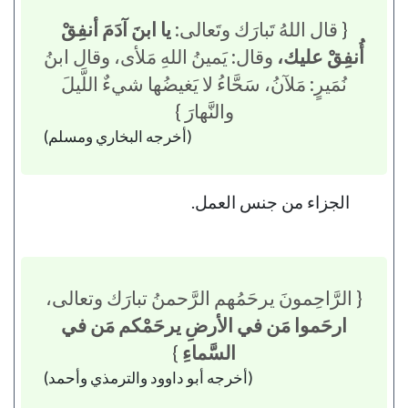
{ قال اللهُ تَبارَك وتَعالى:
يا ابنَ آدَمَ أنفِقْ
أُنفِقْ عليك،
وقال: يَمينُ اللهِ مَلأى، وقال ابنُ
نُمَيرٍ: مَلآنُ، سَحَّاءُ لا يَغيضُها شيءٌ اللَّيلَ
والنَّهارَ }
(أخرجه البخاري ومسلم)
الجزاء من جنس العمل.
{ الرَّاحِمونَ يرحَمُهم الرَّحمنُ تبارَك وتعالى،
ارحَموا مَن في الأرضِ يرحَمْكم مَن في
السَّماءِ
}
(أخرجه أبو داوود والترمذي وأحمد)