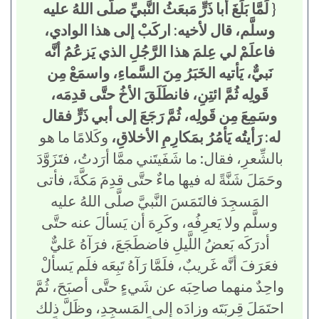
{
لَمَّا بَلَغَ أبا ذَرٍّ مَبعَثُ النَّبيِّ صلَّى اللهُ عليه
وسلَّم، قال لأخيه: اركَبْ إلى هذا الوادي،
فاعلَمْ لي عِلمَ هذا الرَّجُلِ الذي يَزعُمُ أنَّه
نَبيٌّ، يَأتيه الخَبَرُ مِنَ السَّماءِ، واسمَعْ مِن
قَولِه ثُمَّ ائتِنِ، فانطَلَقَ الأخُ حتَّى قدِمَه،
وسَمِعَ مِن قَولِه، ثُمَّ رَجَعَ إلى أبي ذَرٍّ فقال
له: رَأيتُه يَأمُرُ بمَكارِمِ الأخلاقِ،
وكَلامًا ما هو
بالشِّعرِ، فقال: ما شَفَيتَني ممَّا أرَدتُ، فتَزَوَّدَ
وحَمَلَ شَنَّةً له فيها ماءٌ حتَّى قدِمَ مَكَّةَ، فأتى
المَسجِدَ فالتَمَسَ النَّبيَّ صلَّى اللهُ عليه
وسلَّم ولا يَعرِفُه، وكَرِهَ أن يَسألَ عنه حتَّى
أدرَكَه بَعضُ اللَّيلِ فاضطَجَعَ، فرَآهُ عَليٌّ
فعَرَفَ أنَّه غَريبٌ، فلَمَّا رَآهُ تَبِعَه فلَم يَسألْ
واحِدٌ منهما صاحِبَه عن شَيءٍ حتَّى أصبَحَ، ثُمَّ
احتَمَلَ قِربَتَه وزادَه إلى المَسجِدِ، وظَلَّ ذلك