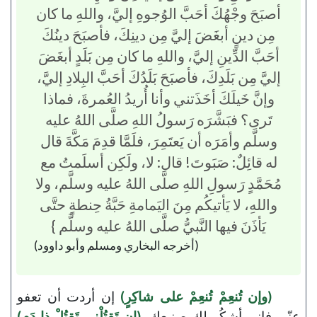
أصبَحَ وجْهُكَ أحَبَّ الوُجوهِ إليَّ، واللهِ ما كان
مِن دينٍ أبغَضَ إليَّ مِن دينِكَ، فأصبَحَ دينُكَ
أحَبَّ الدِّينِ إليَّ، واللهِ ما كان مِن بَلَدٍ أبغَضَ
إليَّ مِن بَلَدِكَ، فأصبَحَ بَلَدُكَ أحَبَّ البِلادِ إليَّ،
وإنَّ خَيلَكَ أخَذَتني وأنا أُريدُ العُمرةَ، فماذا
تَرى؟ فبَشَّرَه رَسولُ اللهِ صلَّى اللهُ عليه
وسلَّم وأمَرَه أن يَعتَمِرَ، فلَمَّا قدِمَ مَكَّةَ قال
له قائِلٌ: صَبَوتَ! قال: لا، ولَكِن أسلَمتُ مع
مُحَمَّدٍ رَسولِ اللهِ صلَّى اللهُ عليه وسلَّم، ولا
واللهِ، لا يَأتيكُم مِنَ اليَمامةِ حَبَّةُ حِنطةٍ حتَّى
يَأذَنَ فيها النَّبيُّ صلَّى اللهُ عليه وسلَّم }
(أخرجه البخاري ومسلم وأبو داوود)
(وإن تُنعِمْ تُنعِمْ على شاكِرٍ)
إن أردت أن تعفو
عنّي فإني أشكُر لك صنيعك،
(إن تَقتُلْني تَقتُلْ ذا دَمٍ)