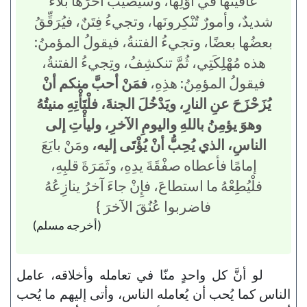
عافيتُها في أوَّلِها، وسيُصيبُ آخرَها بلاءٌ
شديدٌ، وأمورٌ تٌنْكِرونَها، وتجيءُ فِتَنٌ، فيُرَقِّقُ
بعضُها بعضًا، وتجيءُ الفتنةُ، فيقولُ المؤمنُ:
هذه مُهْلِكَتِي، ثُمَّ تنكشِفُ، وتِجيءُ الفتنةُ،
فيقولُ المؤمِنُ: هذِهِ،
فمَنْ أحبَّ منكم أنْ
يُزَحْزَحَ عنِ النارِ، ويَدْخُلَ الجنةَ، فلْتَأْتِهِ منيتُهُ
وهوَ يؤمِنُ باللهِ واليومِ الآخرِ، وليأْتِ إلى
الناسِ، الذي يُحِبُّ أنْ يُؤْتَى إليه،
ومَنْ بايَعَ
إمامًا فأعطاه صفْقَةَ يدِهِ، وثَمَرَةَ قلبِهِ،
فلْيُطِعْهُ ما استطاعَ، فإِنْ جاءَ آخرُ ينازِعُهُ
فاضربوا عُنُقَ الآخرَ }
(أخرجه مسلم)
لو أنَّ كل واحدٍ منّا في تعامله وأخلاقه، عامل
الناس كما يُحب أن يُعامله الناس، وأتى إليهم ما يُحب