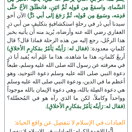
السَّماءِ، واسمَعْ مِن قَولِه ثُمَّ ائتِنِ، فانطَلَقَ الأخُ حتَّى
قدِمَه، وسَمِعَ مِن قَولِه، ثُمَّ رَجَعَ إلى أبي ذَرٍّ)
الآن أخو
سيدنا أبي ذَر في رحلةٍ استكشافيةٍ بتكليفٍ من أبي ذرٍ
الغفاري رضي الله عنه وأرضاه، يُريد منه أن يأتيه بخبر
هذا الرجُل، رجع إليه من هذه الرحلة فماذا قال؟ قال
كلماتٍ معدودة:
(فقال له: رَأيتُه يَأمُرُ بمَكارِمِ الأخلاقِ)
أربعُ كلماتٍ، هذا ما شاهده، هذا ما عَلِم أنه يُفيد أبا ذرٍ
في معرفته عن رسول الله صلى الله عليه وسلم، طبعاً
دعوة النبي صلى الله عليه وسلم دعوة التوحيد، وهو
أعظم ما في الدين، ودعوة النبي صلى الله عليه وسلم
هي دعوة الصِلة بالله، وهي دعوة الإيمان بالله موجوداً
وواحداً وكاملاً، لكن ما الذي رآه هو في المُحصِّلة؟
(فقال له: رَأيتُه يَأمُرُ بمَكارِمِ الأخلاقِ).
العبادات في الإسلام لا تنفصِل عن واقع الحياة:
أيُّها الإخوة الكرام: العبادات في الإسلام لا تنفصِل