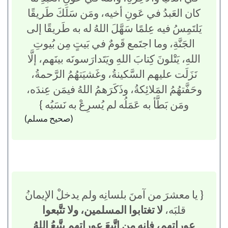
كان العَبدُ في عَونِ أخيه، ومَن سَلَكَ طَريقًا
يَلتَمِسُ فيه عِلمًا سَهَّلَ اللهُ له به طَريقًا إلى
الجَنَّةِ، وما اجتَمع قَومٌ في بَيتٍ مِن بُيوتِ
اللهِ، يَتْلونَ كِتابَ اللهِ ويَتَدارَسونَه بينَهم، إلَّا
نَزَلَت عليهم السَّكينةُ، وغَشيَتهُمُ الرَّحمةُ،
وحَفَّتهُمُ المَلائِكةُ، وذَكَرَهمُ اللهُ فيمَن عِندَه،
ومَن بَطَّأ به عَمَلُه لم يُسرِعْ به نَسَبُه }
(صحيح مسلم)
{ يا معشرَ من آمنَ بلسانِه ولم يدخلْ الإيمانُ
قلبَه،
لا تغتابوا المسلمين، ولا تتَّبعوا
عوراتِهم، فإنه من اتَّبعَ عوراتِهم يتَّبعُ اللهُ