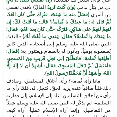
لي من يثأر لدمي
(وإن كُنتَ تُريدُ المالَ)
لأفدي نفسي
من أَسري
(فسَلْ منه ما شِئتَ، فتُرِكَ حتَّى كان الغَدُ،
ثُمَّ قال له: ما عِندَكَ يا ثُمامةُ؟ قال: ما قُلتُ لَكَ: إن
تُنعِمْ تُنعِمْ على شاكِرٍ، فتَرَكَه حتَّى كان بَعدَ الغَدِ، فقال:
ما عِندَكَ يا ثُمامةُ؟ فقال: عِندي ما قُلتُ لَكَ)
فالتفتَ
النبي صلى الله عليه وسلم إلى أصحابه، الذين كانوا
يُطعمونه يومياً، ويأتون له بالطعام ويعتنون به:
(فقال:
أطلِقوا ثُمامةَ، فانطَلَقَ إلى نَجلٍ قَريبٍ مِنَ المَسجِدِ،
فاغتَسَلَ ثُمَّ دَخَلَ المَسجِدَ، فقال: أشهَدُ أن لا إلَهَ إلَّا
اللهُ، وأشهَدُ أنَّ مُحَمَّدًا رَسولُ اللهِ).
ماذا رأى ثُمامة؟ رأى أخلاق المسلمين، وصادف
ذلك قلباً صافياً عنده يريد الحقّ، مُتجرِّد له، فلمّا رأى ما
رأى من أخلاق المُسلمين، عاد إلى الإسلام، إلى فطرته
السليمة، لم يذكُر له النبي صلى الله عليه وسلم شيئاً
من التفاصيل، وإنما أراه الإسلام عملياً، أراه كيف