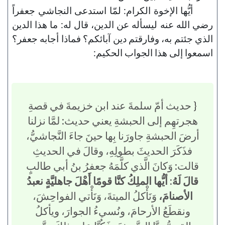
أيُّها الإخوة الكرام: لمّا استدعى النجاشي جعفراً
رضي الله عنه ليسأله عن الدين، قال له: ما هذا الدين
الذي جئتم به، وفارقتم دين آبائكم؟ فماذا أجابه جعفر؟
اسمعوا إلى هذا الجواب الحكيم:
{ حديث أمّ سلمةَ عند ابن خزيمةَ في قصةِ
هجرتهِم إلى الحبشةِ يعني حديث: لمَّا نزلنا
أرضَ الحبشةِ جاورَنا بِها حينَ جاءَ النَّجاشيُّ،
فذَكَرَ الحديثَ بطولِهِ، وقالَ في الحديثِ
قالت: وَكانَ الَّذي كلَّمَهُ جعفرُ بنُ أبي طالبٍ
قالَ لَهُ: أيُّها الملِكُ كنَّا قومًا أَهْلَ جاهليَّةٍ نعبدُ
الأصنامَ،
وَنَأْكلُ الميتةَ، وَنَأْتي الفواحِشَ،
ونقطَعُ الأرحامَ، ونُسيءُ الجوارَ، ويأكلُ