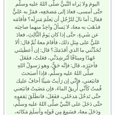
اليومَ ولا يَراه النَّبيُّ صلَّى اللهُ عليه وسلَّم
حتَّى أمسى، فعادَ إلى مَضجَعِه، فمَرَّ به عَليٌّ
فقال: أما نالَ للرَّجُلِ أن يَعلَمَ مَنزِلَه؟ فأقامَه
فذَهَبَ به معهُ، لا يَسألُ واحِدٌ منهما صاحِبَه
عن شَيءٍ، حتَّى إذا كان يَومُ الثَّالِثِ، فعادَ
عَليٌّ على مِثلِ ذلك، فأقامَ معهُ ثُمَّ قال: ألا
تُحَدِّثُني ما الذي أقدَمَكَ؟ قال: إن أعطَيتَني
عَهدًا وميثاقًا لَتُرشِدَنِّي، فعَلتُ، ففَعَلَ
فأخبَرَه، قال: فإنَّه حَقٌّ، وهو رَسولُ اللهِ
صلَّى اللهُ عليه وسلَّم، فإذا أصبَحتَ
فاتبَعني، فإنِّي إن رَأيتُ شيئًا أخافُ عليك
قُمتُ كَأنِّي أُريقُ الماءَ، فإن مَضَيتُ فاتبَعني
حتَّى تَدخُلَ مَدخَلي، ففَعَلَ، فانطَلَقَ يَقفوه
حتَّى دَخَلَ على النَّبيِّ صلَّى اللهُ عليه وسلَّم،
ودَخَلَ معهُ، فسَمِعَ مِن قَولِه وأسلَمَ مَكانَه،