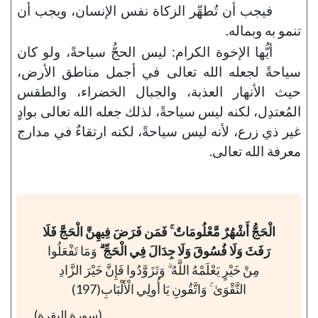
فيجب أن تُطهِّر الزكاة نفس الإنسان، ويجب أن
تنمو به وبماله.
أيُّها الإخوة الكرام: ليس الحجُّ سياحةً، ولو كان
سياحةً لجعله الله تعالى في أجمل مناطق الأرض،
حيث الأنهار العذبة، والجبال الخضراء، والطقس
المُعتدِل، لكنه ليس سياحةً، لذلك جعله الله تعالى بوادٍ
غير ذي زرع، لأنه ليس سياحةً، لكنه ارتقاءٌ في مدارج
معرفة الله تعالى.
الْحَجُّ أَشْهُرٌ مَّعْلُومَاتٌ ۚ فَمَن فَرَضَ فِيهِنَّ الْحَجَّ فَلَا
رَفَثَ وَلَا فُسُوقَ وَلَا جِدَالَ فِي الْحَجِّ ۗ
وَمَا تَفْعَلُوا
مِنْ خَيْرٍ يَعْلَمْهُ اللَّهُ ۗ وَتَزَوَّدُوا فَإِنَّ خَيْرَ الزَّادِ
التَّقْوَىٰ ۚ وَاتَّقُونِ يَا أُولِي الْأَلْبَابِ(197)
(سورة البقرة)