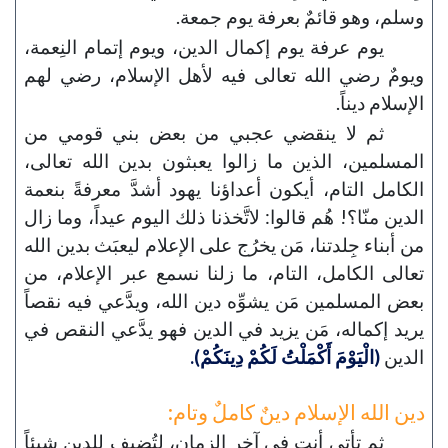
وسلم، وهو قائمٌ بعرفة يوم جمعة.
يوم عرفة يوم إكمال الدين، ويوم إتمام النِعمة،
ويومٌ رضي الله تعالى فيه لأهل الإسلام، رضي لهم
الإسلام ديناً.
ثم لا ينقضي عجبي من بعض بني قومي من
المسلمين، الذين ما زالوا يعبثون بدين الله تعالى،
الكامل التام، أيكون أعداؤنا يهود أشدَّ معرفةً بنعمة
الدين منّا؟! هُم قالوا: لاتَّخذنا ذلك اليوم عيداً، وما زال
من أبناء جِلدتنا، مَن يخرُج على الإعلام ليعبَث بدين الله
تعالى الكامل، التام، ما زلنا نسمع عبر الإعلام، من
بعض المسلمين مَن يشوِّه دين الله، ويدَّعي فيه نقصاً
يريد إكماله، مَن يزيد في الدين فهو يدَّعي النقص في
الدين
(الْيَوْمَ أَكْمَلْتُ لَكُمْ دِينَكُمْ).
دين الله الإسلام دينٌ كاملٌ وتام:
ثم تأتي أنت في آخِر الزمان، لتُضيف للدين شيئاً