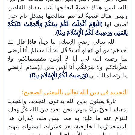
الله، ليس هناك قضيةٌ لتعالجها أنت بعقلك القاصِر،
وليس هناك قضيةٌ لم تتم معالجتها بشكلٍ تام حتى
تُضيف لها
(الْيَوْمَ أَكْمَلْتُ لَكُمْ دِينَكُمْ وَأَتْمَمْتُ عَلَيْكُمْ
نِعْمَتِي وَرَضِيتُ لَكُمُ الْإِسْلَامَ دِينًا).
الله تعالى رضي الإسلام لنا ديناً، فإذا قال لك
أحدهم: من أي اتجاهٍ أنت؟ قُل له: أنا مسلمٌ، أنا أرضى
بما رضيه الله لي، أنا لا أؤمن بتقسيماتكم، ولا
بتحزُّباتكم، ولا بفِرَقِكُم، أنا أؤمن بدين الإسلام، أرتضي
ما ارتضاه الله لي
(وَرَضِيتُ لَكُمُ الْإِسْلَامَ دِينًا).
التجديد في دين الله تعالى بالمعنى الصحيح:
تارةً يعبثون بدين الله بدعوى التجديد، والتجديد
بمعناه الحقّ براءٌ منهم، نحن نجدد دين الله عزَّ وجل،
فننزَع عنه ما علِقَ به مما ليس منه، جُدران هذا
المسجد رُبما الخارجية، بعد عشرات السنوات يبهت
لونها، وتمتلئ ببعض الأوساخ التي ليست منها، وببعض