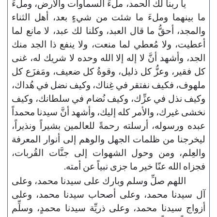
يا ربنا لك الحمد، ملءَ السماوات والأرض، وملءَ
ما بينهما وملءَ ما شئت من شيءٍ بعد، أهل الثناء
والمجد، أحقُّ ما قال العبد، وكلنا لك عبد، لا مانع لما
أعطيت، ولا مُعطي لما منعت، ولا ينفع ذا الجد منك
الجد، وأشهد أنَّ لا إله إلا الله وحده لا شريك له، غنى
كل فقير، وعزُّ كل ذليل، وقوةُ كل ضعيف، ومَفزَع كل
ملهوف، فكيف نفتقر في غِناك، وكيف نضل في هُداك،
وكيف نذل في عزِّك، وكيف نُضام في سلطانك، وكيف
نخشى غيرك، والأمر كله إليك، وأشهد أنَّ سيدنا محمداً
عبده ورسوله، أرسلته رحمةً للعالمين بشيراً ونذيراً،
ليخرجنا من ظلمات الجهل والوهم إلى أنوار المعرفة
والعِلم، ومن وحول الشهوات إلى جنَّات القُربات،
فجزاه الله عنّا خير ما جزى نبياً عن أمته.
اللهم صلِّ وسلم وبارك على سيدنا محمد، وعلى
آل سيدنا محمد، وعلى أصحاب سيدنا محمد، وعلى
أزواج سيدنا محمد، وعلى ذريِّة سيدنا محمدٍ، وسلِّم