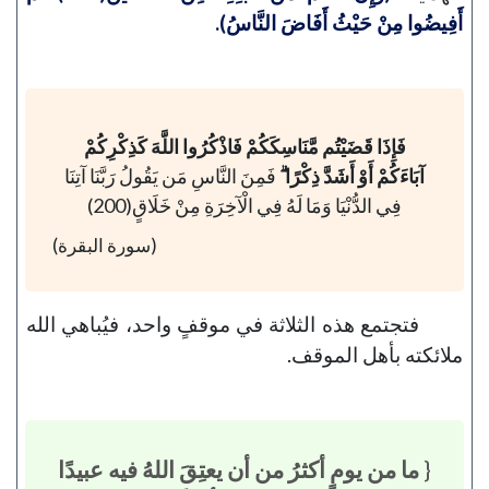
أَفِيضُوا مِنْ حَيْثُ أَفَاضَ النَّاسُ).
فَإِذَا قَضَيْتُم مَّنَاسِكَكُمْ فَاذْكُرُوا اللَّهَ كَذِكْرِكُمْ
آبَاءَكُمْ أَوْ أَشَدَّ ذِكْرًا ۗ
فَمِنَ النَّاسِ مَن يَقُولُ رَبَّنَا آتِنَا
فِي الدُّنْيَا وَمَا لَهُ فِي الْآخِرَةِ مِنْ خَلَاقٍ(200)
(سورة البقرة)
فتجتمع هذه الثلاثة في موقفٍ واحد، فيُباهي الله
ملائكته بأهل الموقف.
{
ما من يومٍ أكثرُ من أن يعتِقَ اللهُ فيه عبيدًا