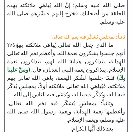
صلى الله عليه وسلم: إنَّ الله يُباهي ملائكته بهذه
الحلقة من أصحابك، فخرَج إليهم فبشَّرَهم صلى الله
عليه وسلم.
ثانياً : بمجلسٍ يُشكَر فيه نِعَم الله تعالى:
ما الذي جعل الله تعالى يُباهي ملائكته بهؤلاء؟
أنهم جلسوا يشكرون نعمة الله، وأعظم نِعَم الله تعالى
الهِداية، يتذاكرون هِداية الله لهم، يتذاكرون نِعمة
الإسلام، يتذاكرون نِعمة النبي العدنان، قال:
(ومنَّ علينا
بِكَ)
فلمّا جلسوا لشُكر النِعمة، باهى الله تعالى بهم
ملائكته، فيُباهي الله تعالى ملائكته أولاً، بمجلسٍ يُذكَر
فيه الله، ويُذكَّر فيه بالله، ويُدعى فيه الناس إلى الله.
وثانياً: بمجلسٍ يُشكَر فيه نِعَم الله تعالى،
وأعظمها نِعمة الهِداية، ونِعمة رسول الله صلى الله
عليه وسلم، ونِعمة الإسلام.
بعد ذلك أيُّها الكرام: