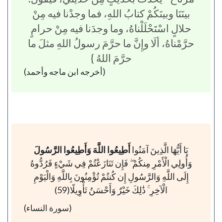
بينَنَا وبينَكُمْ كتابُ اللهِ، فما وجدْنا فيه مِنْ
حلالٍ اسْتَحْلَلْناهُ، وما وجدَنا فيه مِنْ حرامٍ
حرَّمْناهُ، ألَا وإِنَّ ما حرَّمَ رسولُ اللهِ مثلَ ما
حرَّمَ اللهُ }
(أخرجه ابن ماجه وأحمد)
يَا أَيُّهَا الَّذِينَ آمَنُوا
أَطِيعُوا اللَّهَ وَأَطِيعُوا الرَّسُولَ
وَأُولِي الْأَمْرِ مِنكُمْ ۖ فَإِن تَنَازَعْتُمْ فِي شَيْءٍ فَرُدُّوهُ
إِلَى اللَّهِ وَالرَّسُولِ إِن كُنتُمْ تُؤْمِنُونَ بِاللَّهِ وَالْيَوْمِ
الْآخِرِ ۚ ذَٰلِكَ خَيْرٌ وَأَحْسَنُ تَأْوِيلًا(59)
(سورة النساء)