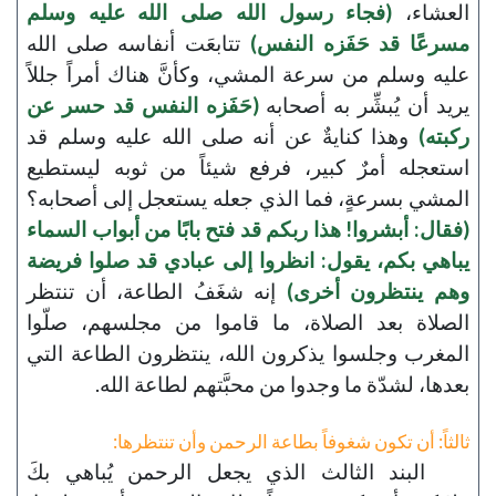
العشاء،
(فجاء رسول الله صلى الله عليه وسلم
مسرعًا قد حَفَزه النفس)
تتابعَت أنفاسه صلى الله
عليه وسلم من سرعة المشي، وكأنَّ هناك أمراً جللاً
يريد أن يُبشِّر به أصحابه
(حَفَزه النفس قد حسر عن
ركبته)
وهذا كنايةٌ عن أنه صلى الله عليه وسلم قد
استعجله أمرٌ كبير، فرفع شيئاً من ثوبه ليستطيع
المشي بسرعةٍ، فما الذي جعله يستعجل إلى أصحابه؟
(فقال: أبشروا! هذا ربكم قد فتح بابًا من أبواب السماء
يباهي بكم، يقول: انظروا إلى عبادي قد صلوا فريضة
وهم ينتظرون أخرى)
إنه شغَفُ الطاعة، أن تنتظر
الصلاة بعد الصلاة، ما قاموا من مجلسهم، صلّوا
المغرب وجلسوا يذكرون الله، ينتظرون الطاعة التي
بعدها، لشدّة ما وجدوا من محبَّتهم لطاعة الله.
ثالثاً: أن تكون شغوفاً بطاعة الرحمن وأن تنتظرها:
البند الثالث الذي يجعل الرحمن يُباهي بكَ