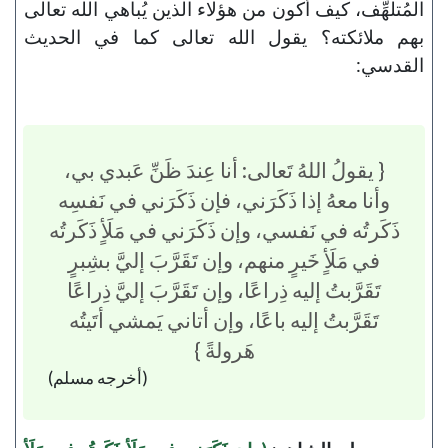
المُتلهِّف، كيف أكون من هؤلاء الذين يُباهي الله تعالى
بهم ملائكته؟ يقول الله تعالى كما في الحديث
القدسي:
{ يقولُ اللهُ تَعالى: أنا عِندَ ظَنِّ عَبدي بي،
وأنا معهُ إذا ذَكَرَني، فإن ذَكَرَني في نَفسِه
ذَكَرتُه في نَفسي، وإن ذَكَرَني في مَلَأٍ ذَكَرتُه
في مَلَأٍ خَيرٍ منهم، وإن تَقَرَّبَ إليَّ بشِبرٍ
تَقَرَّبتُ إليه ذِراعًا، وإن تَقَرَّبَ إليَّ ذِراعًا
تَقَرَّبتُ إليه باعًا، وإن أتاني يَمشي أتَيتُه
هَرولةً }
(أخرجه مسلم)