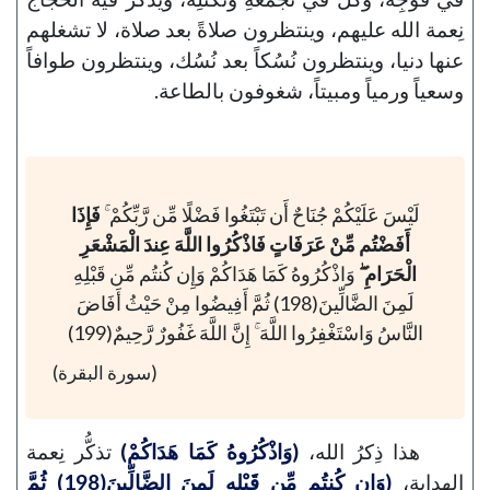
نِعمة الله عليهم، وينتظرون صلاةً بعد صلاة، لا تشغلهم
عنها دنيا، وينتظرون نُسُكاً بعد نُسُك، وينتظرون طوافاً
وسعياً ورمياً ومبيتاً، شغوفون بالطاعة.
لَيْسَ عَلَيْكُمْ جُنَاحٌ أَن تَبْتَغُوا فَضْلًا مِّن رَّبِّكُمْ ۚ
فَإِذَا
أَفَضْتُم مِّنْ عَرَفَاتٍ فَاذْكُرُوا اللَّهَ عِندَ الْمَشْعَرِ
الْحَرَامِ ۖ
وَاذْكُرُوهُ كَمَا هَدَاكُمْ وَإِن كُنتُم مِّن قَبْلِهِ
لَمِنَ الضَّالِّينَ(198) ثُمَّ أَفِيضُوا مِنْ حَيْثُ أَفَاضَ
النَّاسُ وَاسْتَغْفِرُوا اللَّهَ ۚ إِنَّ اللَّهَ غَفُورٌ رَّحِيمٌ(199)
(سورة البقرة)
هذا ذِكرُ الله،
(وَاذْكُرُوهُ كَمَا هَدَاكُمْ)
تذكُّر نِعمة
الهداية،
(وَإِن كُنتُم مِّن قَبْلِهِ لَمِنَ الضَّالِّينَ(198) ثُمَّ