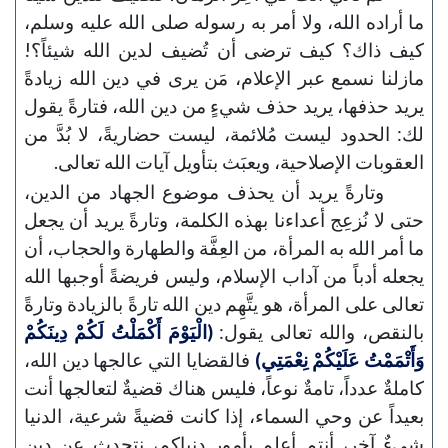
ما أراده الله، ولا أمر به رسوله صلى الله عليه وسلم،
كيف ذاك؟ كيف ترضى أن تُضيف لدين الله شيئاً؟!
مازلنا نسمع عبر الإعلام، مَن يرى في دين الله زيادةً
يريد حذفها، يريد حذف شيءٍ من دين الله، فتارةً يقول
لك: الحدود ليست مُلائمة، ليست حضاريةً، لا بُدَّ من
العقوبات الإصلاحية، ويعبَث بتأويل آيات الله تعالى.
وتارةً يريد أن يحذف موضوع الجهاد من الدين،
حتى لا نُزعِج أعداءنا بهذه الكلمة، وتارةً يريد أن يجعل
ما أمر الله به المرأة، من العِفَّة والطهارة والحجاب، أن
يجعله أدباً من آداب الإسلام، وليس فريضةً أوجبها الله
تعالى على المرأة، هو يتَّهِم دين الله تارةً بالزيادة وتارةً
بالنقص، والله تعالى يقول:
(الْيَوْمَ أَكْمَلْتُ لَكُمْ دِينَكُمْ
وَأَتْمَمْتُ عَلَيْكُمْ نِعْمَتِي)
فالقضايا التي عالجها دين الله،
كاملةٌ عدداً، تامةٌ نوعاً، فليس هناك قضيةٌ لتعالجها أنت
بعيداً عن وحي السماء، إذا كانت قضيةً شرعية، الدنيا
شيءٌ آخر، أنتم أعلم بأمور دنياكم، نتحدث عن دين