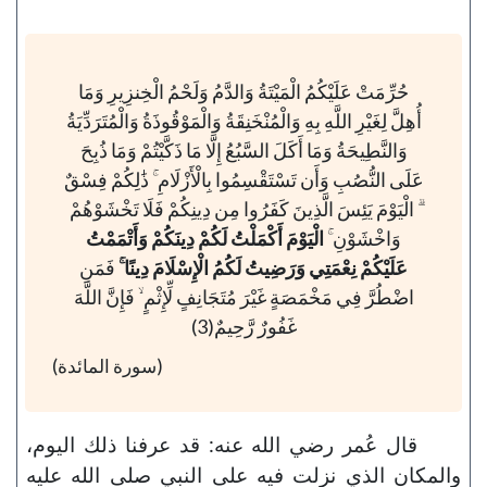
حُرِّمَتْ عَلَيْكُمُ الْمَيْتَةُ وَالدَّمُ وَلَحْمُ الْخِنزِيرِ وَمَا
أُهِلَّ لِغَيْرِ اللَّهِ بِهِ وَالْمُنْخَنِقَةُ وَالْمَوْقُوذَةُ وَالْمُتَرَدِّيَةُ
وَالنَّطِيحَةُ وَمَا أَكَلَ السَّبُعُ إِلَّا مَا ذَكَّيْتُمْ وَمَا ذُبِحَ
عَلَى النُّصُبِ وَأَن تَسْتَقْسِمُوا بِالْأَزْلَامِ ۚ ذَٰلِكُمْ فِسْقٌ
ۗ الْيَوْمَ يَئِسَ الَّذِينَ كَفَرُوا مِن دِينِكُمْ فَلَا تَخْشَوْهُمْ
وَاخْشَوْنِ ۚ
الْيَوْمَ أَكْمَلْتُ لَكُمْ دِينَكُمْ وَأَتْمَمْتُ
عَلَيْكُمْ نِعْمَتِي وَرَضِيتُ لَكُمُ الْإِسْلَامَ دِينًا ۚ
فَمَنِ
اضْطُرَّ فِي مَخْمَصَةٍ غَيْرَ مُتَجَانِفٍ لِّإِثْمٍ ۙ فَإِنَّ اللَّهَ
غَفُورٌ رَّحِيمٌ(3)
(سورة المائدة)
قال عُمر رضي الله عنه: قد عرفنا ذلك اليوم،
والمكان الذي نزلت فيه على النبي صلى الله عليه