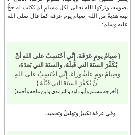
يصومه، وترَكها الله تعالى لكل مسلمٍ لم يُكتَب له حجُّ
بيته هديةً من الله، صيام يوم عرفة كما قال صلى الله
عليه وسلم:
{
صِيامُ يومِ عَرَفَةَ، إِنِّي أحْتَسِبُ على اللهِ أنْ
يُكَفِّرَ السنَةَ التي قَبلَهُ، والسنَةَ التي بَعدَهُ،
وصِيامُ يومِ عاشُوراءَ، إِنِّي أحْتَسِبُ على اللهِ
أنْ يُكَفِّرَ السنَةَ التِي قَبْلَهُ }
(أخرجه مسلم وأبو داود والترمذي وابن ماجه وأحمد)
وفي عرفة تكبيرٌ وتهليلٌ وتحميد.