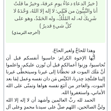
{ خيرُ الدعاءِ دعاءُ يومِ عرفةَ، وخيرُ ما قلتُ
أنا والنَّبِيُّونَ من قَبْلِي: لا إله إلا اللهُ، وَحْدَهُ لا
شَرِيكَ له، له المُلْكُ، وله الحَمْدُ، وهو على
كلِّ شيءٍ قديرٌ }
(أخرجه الترمذي)
وهذا للحاجِّ ولغير الحاجّ.
أيُّها الإخوة الكرام: حاسبوا أنفسكم قبل أن
تُحاسبوا، وزِنوا أعمالكم قبل أن تُوزن عليكم، واعلموا
أنَّ مَلَك الموت قد تخطَّانا إلى غيرنا وسيتخطَّى غيرنا
إلينا فلنتَّخِذ حِذرنا، الكيِّس مَن دان نفسه وعمل لِمَا بعد
الموت، والعاجز من أتبَع نفسه هواها وتمنّى على الله
الأماني، واستغفروا الله.
الحمد لله ربِّ العالمين وأشهد أن لا إله إلا الله
وليُّ الصالحين، اللهم صلِّ على سيدنا محمدٍ وعلى آل