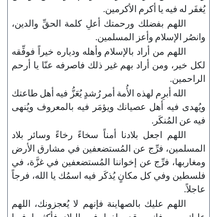
يُغفَر له فيه يا أكرم الأكرمين.
اللهم بفضلك ورحمتك أعلِ كلمة الحقِّ والدين،
وانصُر الإسلام وأعز المسلمين.
اللهم من أراد بالإسلام وأهله ودياره خيراً فوفِّقه
لكل خير، ومن أراد بهم غير ذلك فاصرفه عنّا يا أرحم
الراحمين.
الله أبرِم لهذه الأُمة أمر رُشدٍ يُعَزُّ فيه أهل طاعتك
ويُهدى فيه أهل عصيانك ويؤمَر فيه بالمعروف ويُنهى
فيه عن المُنكَر.
اللهم اجعل بلادنا أمناً سخاءً رخاءً وسائر بلاد
المسلمين، فرِّج عن المُستضعفين في مشارق الأرض
ومغاربها، فرِّج عن إخواننا المُستضعفين في غزَّة، في
فلسطين وفي كل مكانٍ يُذكَر فيه اسمُك يا الله، فرجاً
عاجلاً.
اللهم عليك بالصهاينة فإنهم لا يُعجزونك، اللهم
عليك بهم فإنهم قد طغوا في البلاد فأكثروا فيها