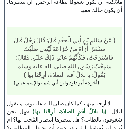
ملائكته، أن تكون شغوفاً بطاعة الرحمن، أن تنتظرها،
أن يكون حالك معها
{ عَنْ سَالِمِ بْنِ أَبِي الْجَعْدِ قَالَ: قَالَ ‌رَجُلٌ ‌قَالَ
‌مِسْعَرٌ: ‌أُرَاهُ ‌مِنْ ‌خُزَاعَةَ ‌لَيْتَنِي ‌صَلَّيْتُ
‌فَاسْتَرَحْتُ، ‌فَكَأَنَّهُمْ عَابُوا ذَلِكَ عَلَيْهِ، فَقَالَ:
سَمِعْتُ رَسُولَ اللهِ صلى الله عليه وسلم
يَقُولُ: يا بلالُ أقمِ الصلاةَ،
أرِحْنا بها
}
(أخرجه أبو داود وابن أبي شيبة والإسماعيلي)
لا أرِحنا منها، كما كان صلى الله عليه وسلم يقول
لبلال:
(يا بلالُ أقمِ الصلاةَ، أرِحْنا بها)
فهل نحن
شغوفون بالطاعة؟ هل ننتظرها انتظار المُحِب لها؟ أم
نُريد أن نُسقِط الفريضة دون أن يحصَل المطلوب؟