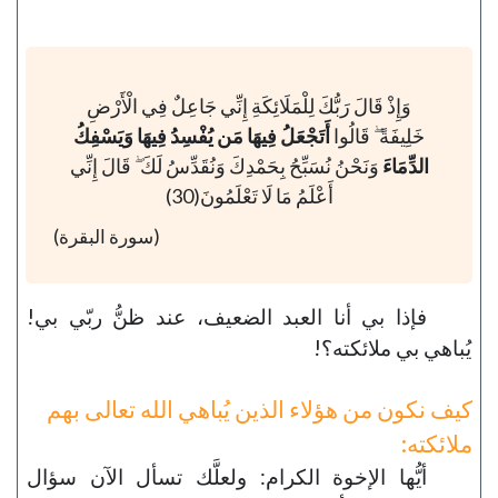
وَإِذْ قَالَ رَبُّكَ لِلْمَلَائِكَةِ إِنِّي جَاعِلٌ فِي الْأَرْضِ
خَلِيفَةً ۖ قَالُوا
أَتَجْعَلُ فِيهَا مَن يُفْسِدُ فِيهَا وَيَسْفِكُ
الدِّمَاءَ
وَنَحْنُ نُسَبِّحُ بِحَمْدِكَ وَنُقَدِّسُ لَكَ ۖ قَالَ إِنِّي
أَعْلَمُ مَا لَا تَعْلَمُونَ(30)
(سورة البقرة)
فإذا بي أنا العبد الضعيف، عند ظنُّ ربّي بي!
يُباهي بي ملائكته؟!
كيف نكون من هؤلاء الذين يُباهي الله تعالى بهم
ملائكته:
أيُّها الإخوة الكرام: ولعلَّك تسأل الآن سؤال