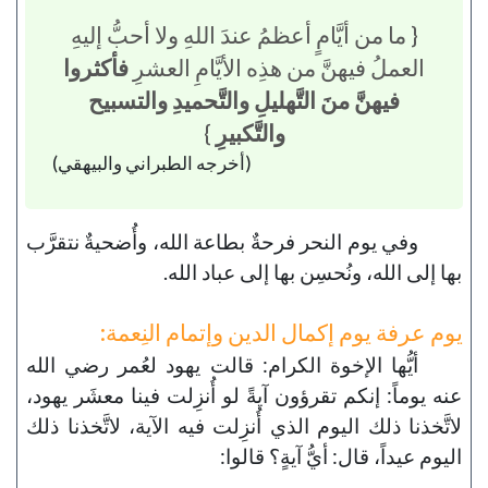
{ ما من أيَّامٍ أعظمُ عندَ اللهِ ولا أحبُّ إليهِ
العملُ فيهنَّ من هذِه الأيَّامِ العشرِ
فأكثروا
فيهنَّ منَ التَّهليلِ والتَّحميدِ والتسبيح
والتَّكبيرِ
}
(أخرجه الطبراني والبيهقي)
وفي يوم النحر فرحةٌ بطاعة الله، وأُضحيةٌ نتقرَّب
بها إلى الله، ونُحسِن بها إلى عباد الله.
يوم عرفة يوم إكمال الدين وإتمام النِعمة:
أيُّها الإخوة الكرام: قالت يهود لعُمر رضي الله
عنه يوماً: إنكم تقرؤون آيةً لو أُنزِلت فينا معشَر يهود،
لاتَّخذنا ذلك اليوم الذي أُنزِلت فيه الآية، لاتَّخذنا ذلك
اليوم عيداً، قال: أيُّ آيةٍ؟ قالوا: