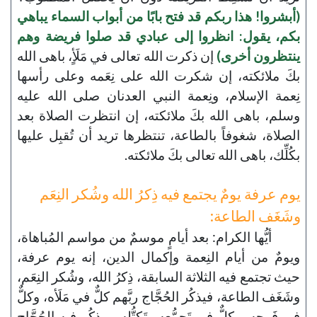
(أبشروا! هذا ربكم قد فتح بابًا من أبواب السماء يباهي
بكم، يقول: انظروا إلى عبادي قد صلوا فريضة وهم
ينتظرون أخرى)
إن ذكرت الله تعالى في مَلَأٍ، باهى الله
بكَ ملائكته، إن شكرت الله على نِعَمه وعلى رأسها
نِعمة الإسلام، ونِعمة النبي العدنان صلى الله عليه
وسلم، باهى الله بكَ ملائكته، إن انتظرت الصلاة بعد
الصلاة، شغوفاً بالطاعة، تنتظرها تريد أن تُقبِل عليها
بكُلِّك، باهى الله تعالى بكَ ملائكته.
يوم عرفة يومٌ يجتمع فيه ذِكرُ الله وشُكر النِعَم
وشَغَف الطاعة:
أيُّها الكرام: بعد أيامٍ موسمٌ من مواسم المُباهاة،
ويومٌ من أيام النِعمة وإكمال الدين، إنه يوم عرفة،
حيث تجتمع فيه الثلاثة السابقة، ذِكرُ الله، وشُكر النِعَم،
وشَغَف الطاعة، فيذكُر الحُجَّاج ربَّهم كلٌّ في مَلَأه، وكلٌّ
في فَوجِه، وكلٌّ في تَجمُّعهِ وتَكتُّلِه، ويذكُر فيه الحُجَّاج