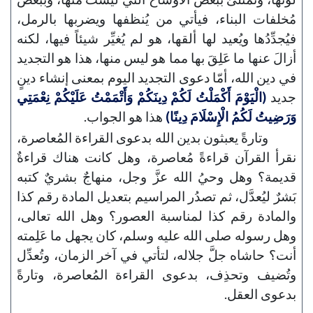
مُخلفات البناء، فيأتي من يُنظفها ويضربها بالرمل،
فيُجدِّدُها ويُعيد لها ألقها، هو لم يُغيِّر شيئاً فيها، لكنه
أزالَ عنها ما عَلِقَ بها مما هو ليس منها، هذا هو التجديد
في دين الله، أمّا دعوى التجديد اليوم بمعنى إنشاء دينٍ
جديد
(الْيَوْمَ أَكْمَلْتُ لَكُمْ دِينَكُمْ وَأَتْمَمْتُ عَلَيْكُمْ نِعْمَتِي
وَرَضِيتُ لَكُمُ الْإِسْلَامَ دِينًا)
هذا هو الجواب.
وتارةً يعبثون بدين الله بدعوى القراءة المُعاصرة،
نقرأ القرآن قراءةً مُعاصرة، وهل كانت هناك قراءةٌ
قديمة؟ وهل وحيُ الله عزَّ وجل، منهاجٌ بشريٌ كتبه
بَشرٌ ليُعدَّل، ثم تصدُر المراسيم بتعديل المادة رقم كذا
والمادة رقم كذا لمناسبة العصور؟ وهل الله تعالى،
وهل رسوله صلى الله عليه وسلم، كان يجهل ما عَلِمته
أنت؟ حاشاه جلَّ جلاله، لتأتي في آخر الزمان، وتُعدِّل
وتُضيف وتحذِف، بدعوى القراءة المُعاصرة، وتارةً
بدعوى العقل.