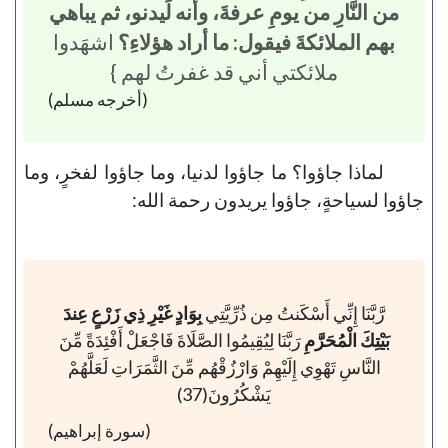
من النَّارِ من يومِ عرفةَ، وأنه لَيدنو، ثم يباهي
بهم الملائكةَ فيقول: ما أراد هؤلاءِ؟
اشهَدوا
ملائكتي أني قد غفرتُ لهم }
(أخرجه مسلم)
لماذا جاؤوا؟ ما جاؤوا لدنيا، وما جاؤوا لفخرٍ، وما
جاؤوا لسياحةٍ، جاؤوا يريدون رحمة الله:
رَّبَّنَا إِنِّي أَسْكَنتُ مِن ذُرِّيَّتِي
بِوَادٍ غَيْرِ ذِي زَرْعٍ عِندَ
بَيْتِكَ الْمُحَرَّمِ
رَبَّنَا لِيُقِيمُوا الصَّلَاةَ فَاجْعَلْ أَفْئِدَةً مِّنَ
النَّاسِ تَهْوِي إِلَيْهِمْ وَارْزُقْهُم مِّنَ الثَّمَرَاتِ لَعَلَّهُمْ
يَشْكُرُونَ(37)
(سورة إبراهيم)