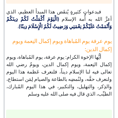
فبدعواتٍ كثيرةٍ يُنقَض هذا المبدأ العظيم، الذي
أعزَّ الله به أُمة الإسلام
(الْيَوْمَ أَكْمَلْتُ لَكُمْ دِينَكُمْ
وَأَتْمَمْتُ عَلَيْكُمْ نِعْمَتِي وَرَضِيتُ لَكُمُ الْإِسْلَامَ دِينًا).
يوم عرفة يوم المُباهاة ويوم إكمال النِعمة ويوم
إكمال الدين:
أيُّها الإخوة الكرام: يوم عرفة، يوم المُباهاة، ويوم
إكمال النِعمة، ويوم إكمال الدين، ويومٌ رضي الله
تعالى فيه لنا الإسلام ديناً، فلنعرف عَظمة هذا اليوم
ولنعرف حقَّه، ولنُمضِه بالطاعة والصيام لِمَن استطاع،
والذِكر، والتهليل، والتكبير، في هذا اليوم المُبارك،
الطيِّب، الذي قال فيه صلى الله عليه وسلم