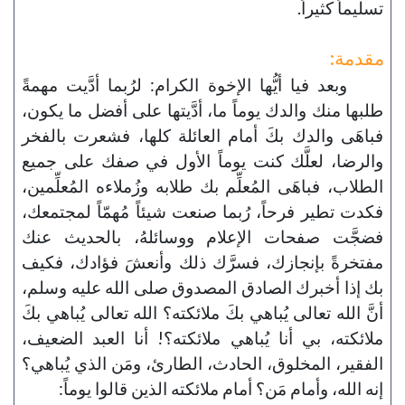
تسليماً كثيراً.
مقدمة:
وبعد فيا أيُّها الإخوة الكرام: لرُبما أدَّيت مهمةً
طلبها منك والدك يوماً ما، أدَّيتها على أفضل ما يكون،
فباهَى والدك بكَ أمام العائلة كلها، فشعرت بالفخر
والرضا، لعلَّك كنت يوماً الأول في صفك على جميع
الطلاب، فباهَى المُعلِّم بك طلابه وزُملاءه المُعلِّمين،
فكدت تطير فرحاً، رُبما صنعت شيئاً مُهمّاً لمجتمعك،
فضجَّت صفحات الإعلام ووسائلهُ، بالحديث عنك
مفتخرةً بإنجازك، فسرَّك ذلك وأنعشَ فؤادك، فكيف
بك إذا أخبرك الصادق المصدوق صلى الله عليه وسلم،
أنَّ الله تعالى يُباهي بكَ ملائكته؟ الله تعالى يُباهي بكَ
ملائكته، بي أنا يُباهي ملائكته؟! أنا العبد الضعيف،
الفقير، المخلوق، الحادث، الطارئ، ومَن الذي يُباهي؟
إنه الله، وأمام مَن؟ أمام ملائكته الذين قالوا يوماً: