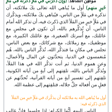
موطِن الشاهد:
(وإن ذَكَرَني في مَلَأٍ ذَكَرتُه في مَلَأٍ
خَيرٍ منهم)
أول ما يُباهي الله تعالى بكَ ملائكته، أن
تذكره في مَلَأٍ من الناس، فيُباهي بكَ ملائكته، ويذكُرك
في مَلَأٍ خيرٍ من المَلَأ الذي ذَكرتَ فيه، أن تذكر الله أمام
الناس، أن تُذكِّرهم بالله، أن تكون في مجلسٍ مع
عائلتك، مع أُسرتك الصغيرة، مع عائلتك الكبيرة، مع
موظفيك، مع زملائك، مع شركائك، مع بعض الناس،
تجلس في مكانٍ ما فتذكُر الله، تُذكِّر الناس بالله، هُم
مُنغمسون في الدنيا، يتحدَّثون عن المال والأعمال،
وعن هموم الدنيا، ثم أنت تذكُر الله في هذا المَلَأ،
وتُذكِّر الناس بالله، تلفِتهم إلى آيةٍ من آياته الكونية،
تلفِتهم إلى تفسير آيةٍ من آياته القرآنية، تُحدِّثهم عن
فعلٍ من أفعاله جلَّ جلاله، فتلفِتهم إلى عظمة الله.
أول ما يُباهي الله به ملائكته أن يذكُرك في مَلَأٍ خيرٍ من المَلَأ
الذي ذَكرتَه فيه:
الناس اليوم أيُّها الكرام: إذا جلسوا فإنَّ غالب