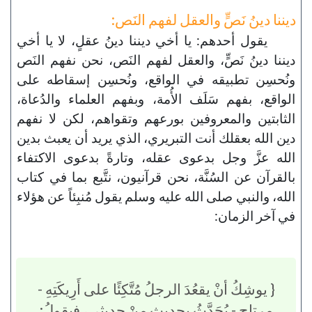
ديننا دينُ نَصٍّ والعقل لفهم النَص:
يقول أحدهم: يا أخي ديننا دينُ عقلٍ، لا يا أخي
ديننا دينُ نَصٍّ، والعقل لفهم النَص، نحن نفهم النَص
ونُحسِن تطبيقه في الواقع، ونُحسِن إسقاطه على
الواقع، بفهم سَلَف الأُمة، وبفهم العلماء والدُعاة،
الثابتين والمعروفين بورعهم وتقواهم، لكن لا نفهم
دين الله بعقلك أنت التبريري، الذي يريد أن يعبث بدين
الله عزَّ وجل بدعوى عقله، وتارةً بدعوى الاكتفاء
بالقرآن عن السُنَّة، نحن قرآنيون، نتَّبع بما في كتاب
الله، والنبي صلى الله عليه وسلم يقول مُنبِئاً عن هؤلاء
في آخر الزمان:
{ يوشِكُ أنْ يقعُدَ الرجلُ مُتَّكِئًا على أَرِيكَتِهِ -
مرتاح - يُحَدَّثُ بحديثٍ مِنْ حديثي، فيقولُ: