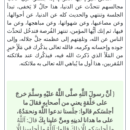
مجالسهم تتحدَّث عن الدنيا، هذا حالٌ لا يَخفى، تبدأ
الجلسة وتنتهي والحديث كله عن الدنيا، عن أحوالها،
وعن مصاعبها، وعن شهواتها، وعن مباهجها، وعن ما
فيها، ثم إنك أيُّها المؤمن، تنتهز الفُرصة فتدخُل لتحدِّث
الناس عن الله، وتلفِتهم إلى عظمته جلَّ جلاله، وإلى
جوده وإحسانه وكرمه، فالله تعالى يذكُرك في مَلَأٍ خيرٍ
من المَلَأ الذي ذَكرتَ الله فيه، فيذكُرك عند ملائكته
المُقربين، هذا أول ما يُباهي الله تعالى به ملائكته.
{
أنَّ رسولَ اللَّهِ صلَّى اللَّهُ عليْهِ وسلَّمَ خرجَ
على حَلْقةٍ يعني من أصحابِهِ فقالَ ما
أجلسَكم قالوا: جلَسنا ندعوا اللَّهَ ونحمَدُهُ،
على ما هدانا لدينِهِ ومنَّ علينا بِكَ
قالَ: آللَّهُ
ما أجلسَكم إلَّا ذلِكَ قالوا: آللَّهُ ما أجلسنا إلَّا