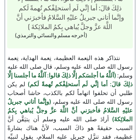
ذلِكَ قالَ: أما إنِّي لَم أستحلِفْكم تُهمةً لَكم
وإنَّما أتاني جبريلُ عليْهِ السَّلامُ فأخبرَني أنَّ
اللَّهَ عزَّ وجلَّ يُباهي بِكمُ الملائِكةَ }
(أخرجه مسلم والنسائي والترمذي)
نتذاكر هذه النِعمة العظيمة، نِعمة الهداية، نِعمة
رسول الله صلى الله عليه وسلم، قال صلى الله عليه
وسلم:
(آللَّهُ ما أجلسَكم إلَّا ذلِكَ قالوا: آللَّهُ ما أجلسنا إلَّا
ذلِكَ قالَ: أما إنِّي لَم أستحلِفْكم تُهمةً لَكم)
لم يكن
طلبي أن تحلفوا اتهاماً لكم بالكذب، حاشا أصحاب
رسول الله صلى الله عليه وسلم،
(وإنَّما أتاني جبريلُ
عليْهِ السَّلامُ فأخبرَني أنَّ اللَّهَ عزَّ وجلَّ يُباهي بِكمُ
الملائِكةَ)
أرادَ صلى الله عليه وسلم أن يتيَقَّن أنَّ
السبب حقيقةً هو ذاكَ السبب، لأنَّ هناك بشارةً
عظيمة، فقد تنزَّل جبريل عليه السلام، يقول لنبيِّه