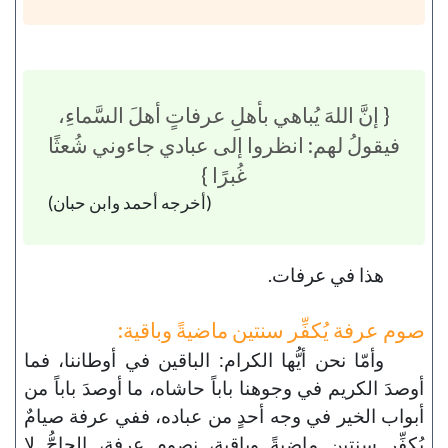
{ إنَّ اللهَ يُباهي بأهلِ عرفاتٍ أهلَ السَّماءِ،
فيقولُ لهم: انظروا إلى عبادي جاءوني شُعثًا
غُبرًا }
(أخرجه أحمد وابن حبان)
هذا في عرفات.
صوم عرفة يُكفِّر سنتين ماضيةً وباقية:
وأمّا نحن أيُّها الكرام: الباقين في أوطاننا، فما
أوصدَ الكريم في وجوهنا باباً حاشاه، ما أوصدَ باباً من
أبواب الخير في وجه أحدٍ من عباده، ففي عرفة صيامٌ
يُكفِّر سنتين ماضيةً وباقية، نصوم عرفة، الحاجُّ لا