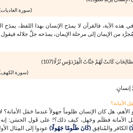
(سورة العاديات)
ي هذه الآية، فالقرآن لا يمدَح الإنسان بهذا اللفظ، يمدَح ا
َّد من الإيمان إلى مرحلة الإيمان، يمدَحه جلَّ جلاله فيقول مث
صَّالِحَاتِ كَانَتْ لَهُمْ جَنَّاتُ الْفِرْدَوْسِ نُزُلًا(107)
(سورة الكهف)
ُ إنسانٍ.
َل الأمانة؟
 الأهم، هل كان الإنسان ظلوماً جهولاً عندما حَمَل الأمانة؟ لأ
َل الأمانة فظلَم وجَهِل، كيف ذلك؟! على قَول الحسَن: إنه 
ًا)
الكافر والمُنافِق
(كَانَ ظَلُومًا جَهُولًا)
عودوا إلى المِثال الأو