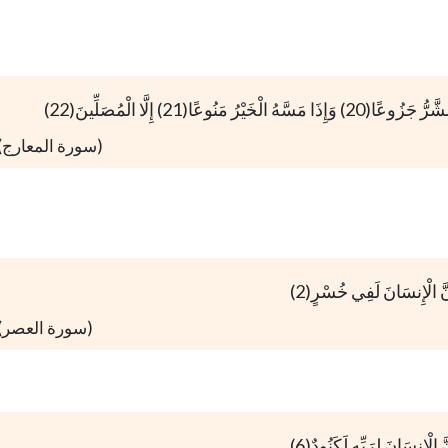
(سورة المعارج)
َّ الْإِنسَانَ لَفِي خُسْرٍ(2)
(سورة العصر)
َّ الْإِنسَانَ لِرَبِّهِ لَكَنُودٌ(6)