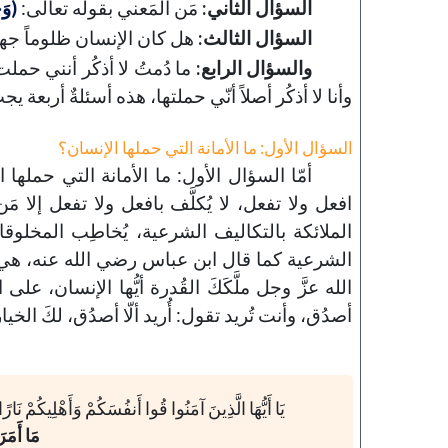
السؤال الثاني:
مَن المَعني بقوله تعالى:
(وَح
السؤال الثالث:
هل كان الإنسان ظلوماً جهولاً
والسؤال الرابع:
ما دُمتُ لا أذكُر أنني حملت
وأنا لا أذكُر أصلاً أنّي حملتها، هذه أسئلةٌ أربعة يجبُ
السؤال الأول: ما الأمانة التي حملها الإنسان؟
أمّا السؤال الأول: ما الأمانة التي حملها
افعل ولا تفعل، لا يُكلَّف بافعل ولا تفعل إلا مَ
الملائكة بالتكاليف الشرعية، يُخاطِب المخلوقات 
الشرعية كما قال ابن عباس رضي الله عنه، هي ال
الله عزَّ وجل ملَّكَكَ القُدرة أيُّها الإنسان، ع
أصدُق، وأنت تُريد تقول: أُريد ألّا أصدُق، لكَ الخيار،
يَا أَيُّهَا الَّذِينَ آمَنُوا قُوا أَنفُسَكُمْ وَأَهْلِيكُمْ نَا
مَا أَمَر