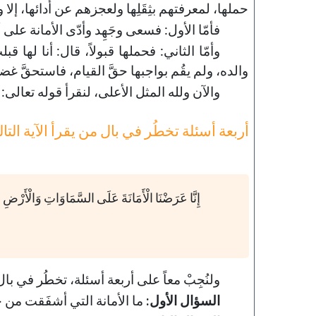
حملها، لمعرفتهم بثِقَلِها ولعجزهم عن أدائها، إلا ول
فأمّا الأول: فسعى وجَهِد وأدّى الأمانة على
وأمّا الثاني: فحملها قبولاً، قال: أنا لها قبل
والده، ولم يقُم بواجبها حقَّ القيام، فاستحقَّ غ
143-مكارم الأخلاق
والآن ولله المثل الأعلى، لنقرأ قوله تعالى:
خطب الجمعة - 2019-06-21
أربعة أسئلة تخطُر في بال من يقرأ الآية التالي
تاريخ النشر : 2019-09-04
إِنَّا عَرَضْنَا الْأَمَانَةَ عَلَى السَّمَاوَاتِ وَالْأَرْضِ وَال
ولنُجِبْ معاً على أربعة أسئلة، تخطُر في با
السؤال الأول:
ما الأمانة التي أشفَقت من