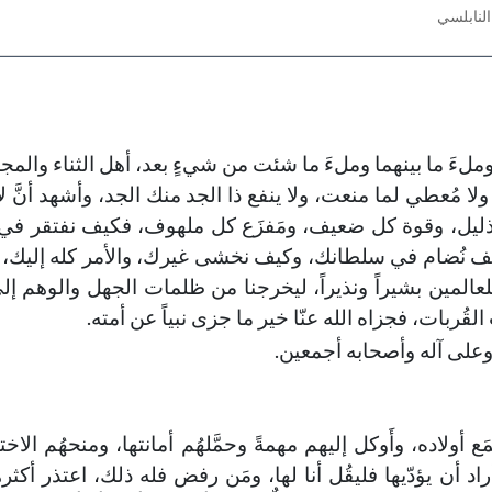
لنابلسي
ملءَ ما بينهما وملءَ ما شئت من شيءٍ بعد، أهل الثناء والمجد،
لا مُعطي لما منعت، ولا ينفع ذا الجد منك الجد، وأشهد أنَّ لا 
 ذليل، وقوة كل ضعيف، ومَفزَع كل ملهوف، فكيف نفتقر في
 نُضام في سلطانك، وكيف نخشى غيرك، والأمر كله إليك، 
لعالمين بشيراً ونذيراً، ليخرجنا من ظلمات الجهل والوهم إلى
قُربات، فجزاه الله عنّا خير ما جزى نبياً عن أمته.
وعلى آله وأصحابه أجمعين.
جَمَع أولاده، وأَوكل إليهم مهمةً وحمَّلهُم أمانتها، ومنحهُم الاخ
د أن يؤدّيها فليقُل أنا لها، ومَن رفض فله ذلك، اعتذر أكث