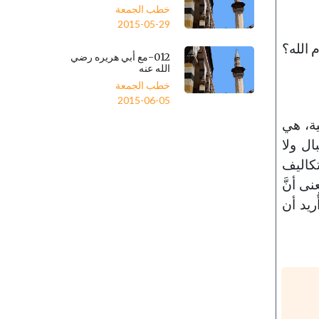
خطب الجمعة
2015-05-29
م الله؟
012-مع أبي هريره رضي
الله عنه
خطب الجمعة
2015-06-05
ية، هي
ال ولا
تكاليف
ى أنَّ
ُريد أن