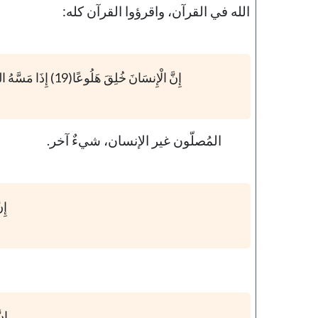
الله في القرآن، واقرؤوا القرآن كله:
إِنَّ الْإِنسَانَ خُلِقَ هَلُوعًا(19) إِذَا مَسَّهُ الشَّرُّ جَزُوعًا(20) وَإِذَا مَسَّهُ الْخَيْرُ مَنُوعًا(21) إِلَّا الْمُصَلِّينَ(22)
المُصلّون غير الإنسان، شيءٌ آخر.
إِن
إِن