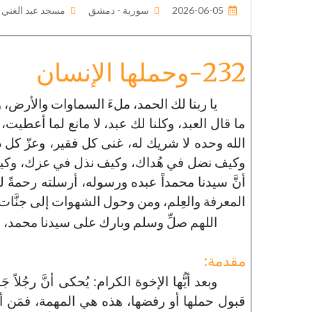
2026-06-05
سورية - دمشق
مسجد عبد الغني ا
232-وحملها الإنسان
يا ربنا لك الحمد، ملءَ السماوات والأرض، و
ما قال العبد، وكلنا لك عبد، لا مانع لما أعطيت، و
الله وحده لا شريك له، غنى كل فقير، وعزّ كل
وكيف نضل في هُداك، وكيف نذل في عزك، وكيف
أنَّ سيدنا محمداً عبده ورسوله، أرسلته رحمةً ل
المعرفة والعِلم، ومن وحول الشهوات إلى جنَّات ال
اللهم صلِّ وسلم وبارك على سيدنا محمد، 
مقدمة:
وبعد أيُّها الإخوة الكرام: يُحكى أنَّ رجُلاً 
قبول حملها أو رفضها، هذه هي المهمة، فمَن أرا