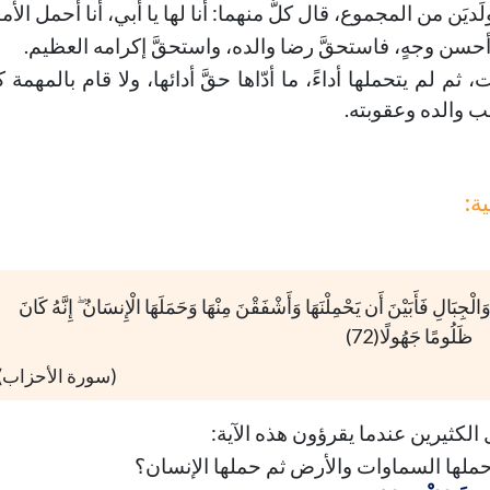
َديَن من المجموع، قال كلٌّ منهما: أنا لها يا أبي، أنا أحمل الأما
 أحسن وجهٍ، فاستحقَّ رضا والده، واستحقَّ إكرامه العظيم.
ت، ثم لم يتحملها أداءً، ما أدّاها حقَّ أدائها، ولا قام بالمهمة 
ضب والده وعقوبته.
142-خمس أمور تعينك على تربية
144-حفظ العقل
أولادك
خطب الجمعة - 2019-06-28
ة:
تاريخ النشر : 2019-09-04
خطب الجمعة - 2019-06-14
تاريخ النشر : 2019-09-04
ْجِبَالِ فَأَبَيْنَ أَن يَحْمِلْنَهَا وَأَشْفَقْنَ مِنْهَا وَحَمَلَهَا الْإِنسَانُ ۖ إِنَّهُ كَانَ
ظَلُومًا جَهُولًا(72)
(سورة الأحزاب)
ل الكثيرين عندما يقرؤون هذه الآية:
 حملها السماوات والأرض ثم حملها الإنسان؟