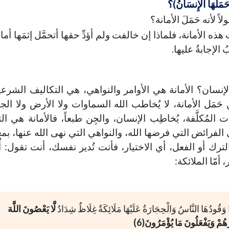
َمَلَهَا الْإِنسَانُ)؟
 لأنه حَمَلَ الأمانة؟
 هذه الأمانة، فلماذا إن خالفت ولم أؤدِّ حقها أتحمَّل إثمَها أما
 الإجابةُ عليها.
 الإنسان؟ الأمانة هي الأوامر والنواهي، هي التكاليف الشرع
ن حَمَل الأمانة، لا يُخاطب الله السماوات ولا الأرض ولا الجب
المُكلَّفة، يُخاطِب الإنسان، والجِن طبعاً، فالأمانة هي ال
فرائض التي فرضها الله، والنواهي التي نهى الله عنها، بمعن
لى الترك أو الفعل، أي الاختيار، فأنت تُدير نفسك، أنت تقول: أ
 أمّا الملائكة:
رًا وَقُودُهَا النَّاسُ وَالْحِجَارَةُ عَلَيْهَا مَلَائِكَةٌ غِلَاظٌ شِدَادٌ
لَّا يَعْصُونَ اللَّهَ
َهُمْ وَيَفْعَلُونَ مَا يُؤْمَرُونَ(6)