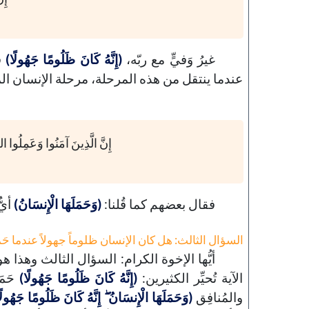
غيرُ وَفيٍّ مع ربّه،
(إِنَّهُ كَانَ ظَلُومًا جَهُولًا)
ف
عندما ينتقل من هذه المرحلة، مرحلة الإنسان المُجر
إِنَّ الَّذِينَ آمَنُوا وَعَمِلُوا ال
فقال بعضهم كما قُلنا:
(وَحَمَلَهَا الْإِنسَانُ)
أيّ
السؤال الثالث: هل كان الإنسان ظلوماً جهولاً عندما حَم
أيُّها الإخوة الكرام: السؤال الثالث وهذا هو
الآية تُحيِّر الكثيرين:
(إِنَّهُ كَانَ ظَلُومًا جَهُولًا)
حَم
والمُنافِق
(وَحَمَلَهَا الْإِنسَانُ ۖ إِنَّهُ كَانَ ظَلُومًا جَهُول