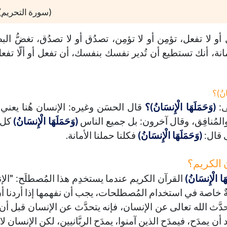
(سورة التحريم)
ل أو لا تفعل، تؤمِن أو لا تؤمِن، تصدُق أو لا تصدُق، تغضُّ ال
انة، أنك تستطيع أن تُدير نفسك بنفسك، أن تفعل أو ألّا تفع
انُ)؟
لى:
(وَحَمَلَهَا الْإِنسَانُ)؟
قال الحسَن وغيره: الإنسان هُنا يعني 
ر والمُنافِق، وقال آخرون: بل جميع الناس
(وَحَمَلَهَا الْإِنسَانُ)
كل 
ى قال:
(وَحَمَلَهَا الْإِنسَانُ)
فكلنا حملنا الأمانة.
 الكريم؟
هَا الْإِنسَانُ)
القرآن الكريم عندما يستخدِم هذا المُصطلَح: "الإ
ٌ خاصة في استخدام المُصطلحات، يجب أن نفهمها إذا أردنا أ
حدَّث الله تعالى عن الإنسان، فإنه يتحدَّث عن الإنسان قبل أن 
اد أن يمدَح، فيمدَح الذين آمنوا، يمدَح الربَّانيين، لكن الإنسان ل