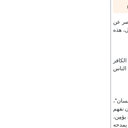
بصر عن
ل، هذه
الكافر
الناس
نسان"،
ن نفهم
يؤمِن،
ا يمدحه