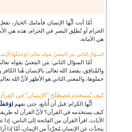
أمّا أنت أيُّها الإنسان فأمامك الخيار، تفع
الحرام أو تُطلِق البصر في الحرام، هذه هي الأم
هي الأمانة.
السؤال الثاني: مَن المَعنيُ بقوله تعالى: (وَحَمَلَهَا الْإِنسَ
أمّا السؤال الثاني: مَن المَعنيُ بقوله تعا
والمُنافِق، يقصد الله تعالى بالإنسان هُنا الكاف
حملوها، والمعنى الثاني هو الأظهَر لأنَّ الله تعال
كيف يُستخدَم مُصطلَح "الإنسان" في القرآن
أيُّها الكرام: قبل أن أُتابع، حتى نفهم
(وَحَمَلَ
كيف يستخدمه في القرآن؟ لأنَّ القرآن له طريقة
الآيات، اقرأ القرآن من الفاتحة إلى الناس، إذا ت
يتحدَّث عن الإنسان مُجرَّداً من الإيمان، أمّا إذا أر