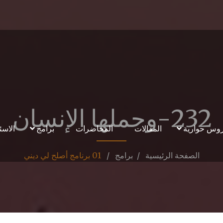
232-وحملها الإنسان
وس حوارية
المقالات
المحاضرات
برامج
الاسئ
الصفحة الرئيسية
برامج
01 برنامج أصلح لي ديني