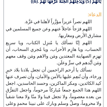
بَالَهُمْ (5) وَيُدْخِلُهُمُ الْجَنَّةَ عَرَّفَهَا لَهُمْ .(6))
الدعاء:
اللهم نصراً عزيزاً مؤزَّراً لأهلنا في غزَّة.
اللهم فرَجاً عاجلاً عنهم وعن جميع المسلمين في
مشارق الأرض ومغاربها.
اللهم إنّا نسألك يا مُنزِل الكتاب، ويا سريع
الحساب، ويا هازِم الأحزاب، ويا مُجري السحاب، أن
تهزِم الصهاينة المعتدين ومَن والاهم ومَن وقف معهم
ومَن أيَّدهم في سرٍّ وعلَن.
نسألك يا أرحم الراحمين أن تجعل بلادنا بلاد خيرٍ
ورخاء، وأن تُنعِم عليها بالأمن والأمان، وأن تصرف عنها
كيد الكائدين، ومكر الماكرين، وحسد الحاسدين، اجعل
اللهم هذا الجمع جمعاً مُباركاً مرحوماً، واجعل التفرُّق
من بعده معصوماً، ولا تجعل فينا ولا منّا ولا معنا شقياً
ولا محروماً، وصلِّ وسلم وبارك على نبينا محمدٍ وعلى