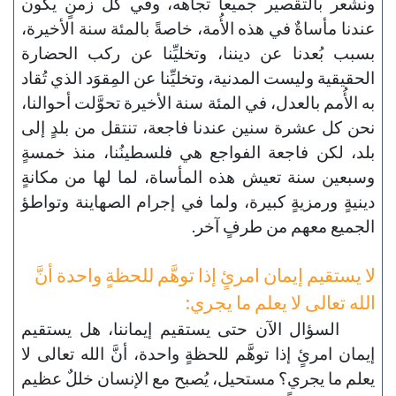
ونشعر بالتقصير جميعاً تجاهه، وفي كل زمنٍ يكون
عندنا مأساةٌ في هذه الأُمة، خاصةً بالمئة سنة الأخيرة،
بسبب بُعدنا عن ديننا، وتخليِّنا عن ركب الحضارة
الحقيقية وليست المدنية، وتخليِّنا عن المِقوَد الذي تُقاد
به الأُمم بالعدل، في المئة سنة الأخيرة تحوَّلت أحوالنا،
نحن كل عشرة سنين عندنا فاجعة، تنتقل من بلدٍ إلى
بلد، لكن فاجعة الفواجع هي فلسطينُنا، منذ خمسةٍ
وسبعين سنة تعيش هذه المأساة، لما لها من مكانةٍ
دينيةٍ ورمزيةٍ كبيرة، ولما في إجرام الصهاينة وتواطؤ
الجميع معهم من طرفٍ آخر.
لا يستقيم إيمان امرئٍ إذا توهَّم للحظةٍ واحدة أنَّ
الله تعالى لا يعلم ما يجري:
السؤال الآن حتى يستقيم إيماننا، هل يستقيم
إيمان امرئٍ إذا توهَّم للحظةٍ واحدة، أنَّ الله تعالى لا
يعلم ما يجري؟ مستحيل، يُصبح مع الإنسان خللٌ عظيم