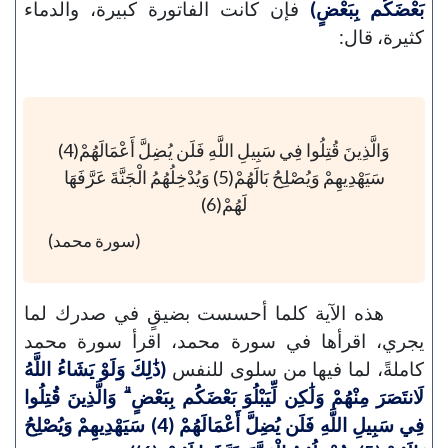
بَعْضَكُم بِبَعْضٍ)
فإن كانت الفاتورة كبيرة، والدماء
كثيرة، قال:
وَالَّذِينَ قُتِلُوا فِي سَبِيلِ اللَّهِ فَلَن يُضِلَّ أَعْمَالَهُمْ(4)
سَيَهْدِيهِمْ وَيُصْلِحُ بَالَهُمْ(5) وَيُدْخِلُهُمُ الْجَنَّةَ عَرَّفَهَا
لَهُمْ(6)
(سورة محمد)
هذه الآية كلما أحسست بضيقٍ في صدرك لما
يجري، اقرأها في سورة محمد، اقرأ سورة محمد
كاملةً، لما فيها من سلوى للنفس
(ذَٰلِكَ وَلَوْ يَشَاءُ اللَّهُ
لَانتَصَرَ مِنْهُمْ وَلَٰكِن لِّيَبْلُوَ بَعْضَكُم بِبَعْضٍ ۗ وَالَّذِينَ قُتِلُوا
فِي سَبِيلِ اللَّهِ فَلَن يُضِلَّ أَعْمَالَهُمْ (4) سَيَهْدِيهِمْ وَيُصْلِحُ