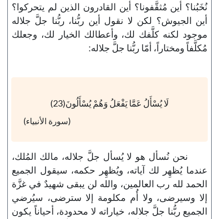
نُخَبُنا؟ أين مُثقَّفونا؟ أين القادرون الذين لم يتحركوا؟
أين الجيوش؟ لكن لا نقول أين ربُّنا، ربُّنا جلَّ جلاله
موجود لكنه كلَّفك لك، وأعطالك الخيار لك، وجعلك
مُكلَّفاً ومختاراً، أمّا ربُّنا جلَّ جلاله:
لَا يُسْأَلُ عَمَّا يَفْعَلُ وَهُمْ يُسْأَلُونَ(23)
(سورة الأنبياء)
نحن نُسأل هو لا يُسأل جلَّ جلاله، مالك المُلك،
عندما يُظهِر لك آياته، ويُظهِر حكمه، سيقول الجميع
الحمد لله رب العالمين، والله لن يبقى شهيدٌ في غزَّة
إلا وسيرضى، ولا أُم مكلومة إلا سترضى، سيُرضي
الجميع ربُّنا جلَّ جلاله، خياراته لا محدودة، أحياناً يكون