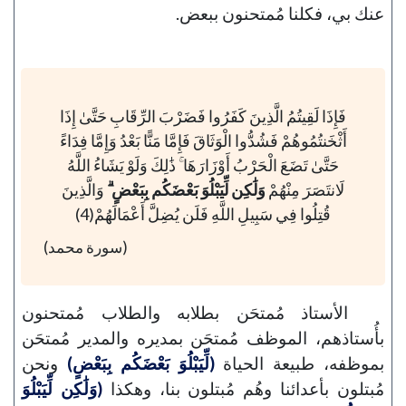
عنك بي، فكلنا مُمتحنون ببعض.
فَإِذَا لَقِيتُمُ الَّذِينَ كَفَرُوا فَضَرْبَ الرِّقَابِ حَتَّىٰ إِذَا
أَثْخَنتُمُوهُمْ فَشُدُّوا الْوَثَاقَ فَإِمَّا مَنًّا بَعْدُ وَإِمَّا فِدَاءً
حَتَّىٰ تَضَعَ الْحَرْبُ أَوْزَارَهَا ۚ ذَٰلِكَ وَلَوْ يَشَاءُ اللَّهُ
لَانتَصَرَ مِنْهُمْ
وَلَٰكِن لِّيَبْلُوَ بَعْضَكُم بِبَعْضٍ ۗ
وَالَّذِينَ
قُتِلُوا فِي سَبِيلِ اللَّهِ فَلَن يُضِلَّ أَعْمَالَهُمْ(4)
(سورة محمد)
الأستاذ مُمتحَن بطلابه والطلاب مُمتحنون
بأُستاذهم، الموظف مُمتحَن بمديره والمدير مُمتحَن
بموظفه، طبيعة الحياة
(لِّيَبْلُوَ بَعْضَكُم بِبَعْضٍ)
ونحن
مُبتلون بأعدائنا وهُم مُبتلون بنا، وهكذا
(وَلَٰكِن لِّيَبْلُوَ