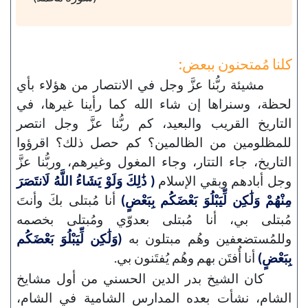
كلنا مُمتحنون ببعض:
مشيئة ربُّنا عزَّ وجل في الانتصار من هؤلاء بأي
لحظة، وسنراها إن شاء الله كما رأينا غيرها، في
التاريخ القريب والبعيد، كم ربُّنا عزَّ وجل انتصر
للمظلومين من الظالمين؟ كم حصل ذلك؟ اقرؤوا
التاريخ، جاء التتار، وجاء المغول وغيرهم، وربُّنا عزَّ
وجل أبادهم وبقي الإسلام
( ذَٰلِكَ وَلَوْ يَشَاءُ اللَّهُ لَانتَصَرَ
مِنْهُمْ وَلَٰكِن لِّيَبْلُوَ بَعْضَكُم بِبَعْضٍ)
أنا مُبتلى بكَ وأنتَ
مُبتلى بي، أنا مُبتلى بعدوّي ومُبتلى بخصمه
وللمُستضعفين وهُم مبتلون به
(وَلَٰكِن لِّيَبْلُوَ بَعْضَكُم
بِبَعْضٍ)
أنا أُفتَن بهم وهُم يُفتَنون بي.
كان الشيخ بدر الدين الحسني من أول مشايخ
الشام، نشأت بعده المدارس الشامية في الشام،