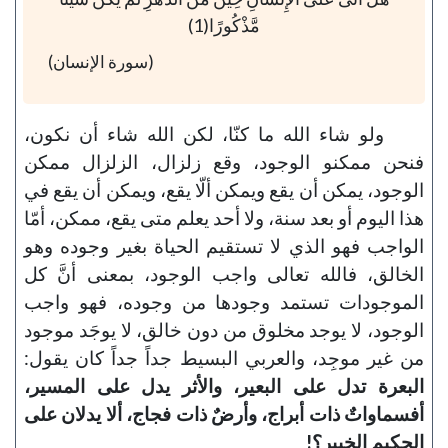
مَّذْكُورًا(1)
(سورة الإنسان)
ولو شاء الله ما كنّا، لكن الله شاء أن نكون،
فنحن ممكنو الوجود، وقع زلزال، الزلزال ممكن
الوجود، يمكن أن يقع ويمكن ألّا يقع، ويمكن أن يقع في
هذا اليوم أو بعد سنة، ولا أحد يعلم متى يقع، ممكن، أمّا
الواجب فهو الذي لا تستقيم الحياة بغير وجوده وهو
الخالق، فالله تعالى واجب الوجود، بمعنى أنَّ كل
الموجودات تستمد وجودها من وجوده، فهو واجب
الوجود، لا يوجد مخلوق من دون خالق، لا يوجَد موجود
من غير موجِد، والعربي البسيط جداً جداً كان يقول:
البعرة تدل على البعير، والأثر يدل على المسير،
أفسماواتٌ ذات أبراج، وأرضٌ ذات فجاج، ألا يدلان على
الحكيم الخبير؟!