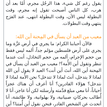
يقول رغم كل شيء، هذا الرجُل مجرم، أمّا بعد أن
هرب، كل الناس أصبحت تقول إنه مجرم، وقت
البطولة ليس الأن، وقت البطولة انتهى، عند الفرَج
ينتهي وقت البطولات.
معيب من العبد أن يسأل في المِحنة أين الله:
فالآن أحبابنا الكرام: ما يجري في أرض غزَّة وما
يجري على أرض فلسطين مؤلم جداً، ألمه ليس فقط
من حجم الإجرام، ألمه من حجم التخاذل، أنت عندما
تنظر وتقول أين الأُمة؟! معيب من العبد أن يسأل في
المِحنة أين الله، أنتَ أين أنت؟ العبد لا يقول أين الله
لماذا لا يتدخل، أنتَ لماذا لا تتدخل؟ نحن الأُمة لماذا لا
نتدخل؟ هؤلاء القادرين؟ أنا أعرف أن هناك عجزاً
أحياناً، أنا معي مبلغ قدَّمته وأرسلته لكن أنا عاجز، أنا لا
أُطالب بحركاتٍ صبيانية، ولا بهلوانية، ولا طائشة، أنا
أتحدث عن الشخص القادر، فنحن نقول أين أُمتنا؟ أين