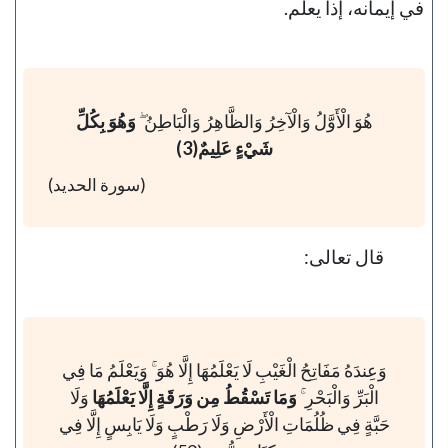
في إيمانه، إذاً يعلم.
هُوَ الْأَوَّلُ وَالْآخِرُ وَالظَّاهِرُ وَالْبَاطِنُ ۖ
وَهُوَ بِكُلِّ
شَيْءٍ عَلِيمٌ(3)
(سورة الحديد)
قال تعالى:
وَعِندَهُ مَفَاتِحُ الْغَيْبِ لَا يَعْلَمُهَا إِلَّا هُوَ ۚ وَيَعْلَمُ مَا فِي
الْبَرِّ وَالْبَحْرِ ۚ
وَمَا تَسْقُطُ مِن وَرَقَةٍ إِلَّا يَعْلَمُهَا
وَلَا
حَبَّةٍ فِي ظُلُمَاتِ الْأَرْضِ وَلَا رَطْبٍ وَلَا يَابِسٍ إِلَّا فِي