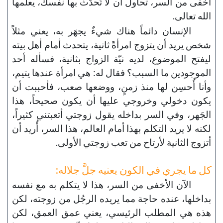
أخفى من السر، تحاول أن لا تُحدِّث بها نفسك، يعلمها
الله تعالى.
الإنسان دائماً هناك شيءٌ يجهَر به، يعني مثلاً
شخص يريد أن يتزوج امرأةً ثانية، يتحدث أمام أهل بيته
ليفتح الموضوع، لديه نيّة الزواج بثانية، فسأله أحد
الموجودين ما السبب؟ فقال له: هي امرأة عندها يتيم،
وأنا أُحسِن لها منذ زمنٍ، ووضعها صعب، فأحببت أن
يكون دخولي وخروجي عليها أن يكون صحيحاً، هذا
الجَهر، وفي السر بداخله يقول زوجتي أتعبتني كثيراً،
لكنه لا يريد التكلم بهذا أمام العالم، هذا السر، أُريد أن
أتزوج الثانية لأرتاح من تعب زوجتي الأولى.
كل ما يجري في الكون يعنيه جلَّ جلاله:
الآن الأخفى من السر، هذا لا يتكلم به مع نفسه
بداخلها، عنده حاجة مما يريده الرجُل من زوجته، لكن
هذه هي المطلب الرئيسي، يعني عمق العمق، لكن