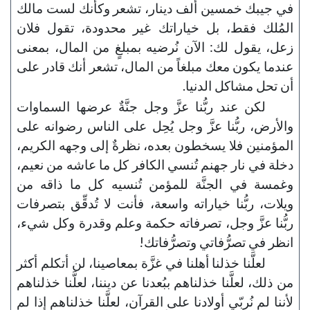
في جيبك خمسين ألف دينار، تشعر وكأنك لست مالك
المُلك فقط، بل خياراتك غير محدودة، تقول فلان
زعل، يقول لك: الآن نُرضيه بمبلغٍ من المال، بمعنى
عندما يكون معك مبلغاً من المال، تشعر أنك قادر على
أن تحل مشاكل الدنيا.
لكن عند ربُّنا عزَّ وجل جنَّةٌ عرضها السماوات
والأرض، ربُّنا عزَّ وجل يُحِل على الناس رضوانه على
المؤمنين فلا يسخطون بعده، نظرةٌ إلى وجهه الكريم،
دخلة في نار جهنم تُنسي الكافر كل ما عاشه من نعيم،
وغمسة في الجنَّة للمؤمن تُنسيه كل ما ذاقه من
ويلات، ربُّنا خياراته واسعة، فأنت لا تُدقِّق بتصرفات
ربُّنا عزَّ وجل، تصرفاته حكمة وعلم وقدرة وكل شيء،
انظر في تصرُّفاتي وتصرُّفاتك!
لعلَّنا خذلنا أهلنا في غزَّة بمعاصينا، لن أتكلم أكثر
من ذلك، لعلَّنا خذلناهم ببُعدنا عن ديننا، لعلَّنا خذلناهم
لأننا لم نُربّي أولادنا على القرآن، لعلَّنا خذلناهم إذا لم