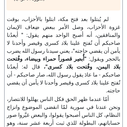
لم يُبتلوا بعد فتح مكة، ابتلوا بالأحزاب، بوقت
غزوة الأحزاب، وصل الأمر ببعض ضِعاف الإيمان
والمنافقين، أنه أصبح الواحد منهم يقول: " أيعدُنا
صاحبكم أن تُفتح علينا بلاد كسرى وقيصر وأحدنا لا
يأمن أن يقضي حاجته"، يعني سيدنا رسول الله يضرب
بالحجر ويقول:
"أُبصِر قصوراً حمراء وبيضاء، وفُتحت
بلاد اليمن، وفُتحت بلاد كسرى"،
قال له: أيعدُنا
صاحبكم - ما عادَ يقول رسول الله، صار صاحبكم - أن
تُفتح علينا بلاد كسرى وقيصر وأحدنا لا يأمن أن يقضي
حاجته.
أمّا عندما ظهر الحق فكل الناس يهللوا للانتصار،
ونحن عندنا في سورية لمّا انقضى الموضوع وانزاح
النظام، كل الناس أصبحوا يقولوا، والبعض غيَّروا صور
حساباتهم، البطولة للذي ثبت أربعة عشر سنة، وهو