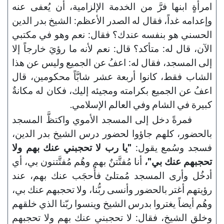
امرأةٍ ابنها فرَّ من الخدمة الإلزامية، أن يُعفى عنه
وإعدامه غداً، فقال له الصدر الأعظم: الشيخ بدر الدين
الحسني هو بنفسه عندك؟ فقال: نعم وهو في مكتبي
الآن، قال له: متأكد؟ قال: نعم لأنه ما رؤيَ خارجاً إلا
إلى المسجد، فقال له: اعفُ عن الجميع وليس عن هذا
الشاب فقط، كانوا أربعة عشر شابَّاً محكومين، قال
اعفُ عن الجميع بكرامته ومجيئه إليك، فكان له مكانةٌ
كبيرة في الشام وفي العالم الإسلامي.
فمرةً دخل إلى المسجد الأموي واكتظَّ المسجد
بالحضور، كلهم جاؤوا لحضور درس الشيخ بدر الدين،
فسجد وسُمع يقول:
"يا رب لا تحجبني عنك بهم ولا
تحجبهم عنك بي"،
أنا مُفتَّتنٌ بهم وهُم مُفتَّتنون بي، أي
أدخُل وأرى المسجد مُمتلئ فأُحجَب عنك بهم، عند
رؤيتهم أغتر بالحضور وأنسى ربُّنا، ولا تحجبهم عنك بي،
وهُم أيضاً يغتروا بدرس الشيخ وينسوا ربّنا الذي خلقهم
وخلق الشيخ، فقال: لا تحجبني عنك بهم ولا تحجبهم