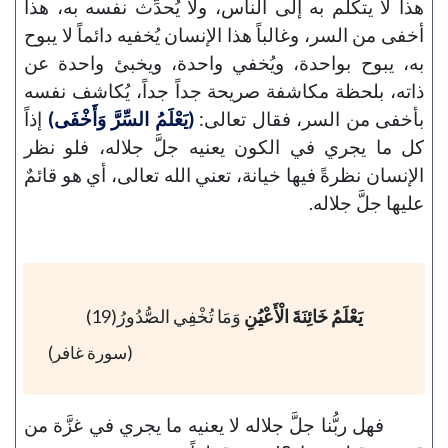
هذا لا يتكلم به إلى الناس، ولا يُحدِّث نفسه به، هذا
أخفى من السر، وغالباً هذا الإنسان يُخفيه دائماً لا يبوح
به، يبوح بواحدة، ويُخفي واحدة، ويخبئ واحدة عن
ذاته، بلحظة مكاشفة صريحة جداً جداً، يُكاشف نفسه
بأخفى من السر، فقال تعالى:
(يَعْلَمُ السِّرَّ وَأَخْفَى)
إذاً
كل ما يجري في الكون يعنيه جلَّ جلاله، فلو نظر
الإنسان نظرةً فيها خيانة، تعني الله تعالى، أي هو قائمٌ
عليها جلَّ جلاله.
يَعْلَمُ خَائِنَةَ الْأَعْيُنِ
وَمَا تُخْفِي الصُّدُورُ(19)
(سورة غافر)
فهل ربُّنا جلَّ جلاله لا يعنيه ما يجري في غزَّة من