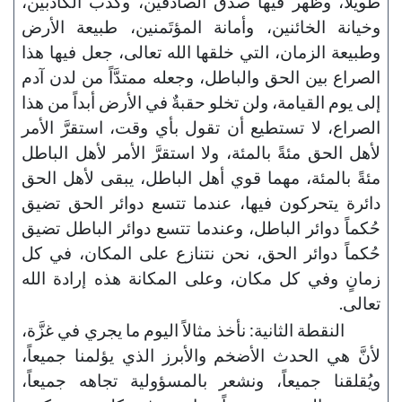
طويلاً، وظهر فيها صدق الصادقين، وكذب الكاذبين،
وخيانة الخائنين، وأمانة المؤتَمنين، طبيعة الأرض
وطبيعة الزمان، التي خلقها الله تعالى، جعل فيها هذا
الصراع بين الحق والباطل، وجعله ممتدَّاً من لدن آدم
إلى يوم القيامة، ولن تخلو حقبةٌ في الأرض أبداً من هذا
الصراع، لا تستطيع أن تقول بأي وقت، استقرَّ الأمر
لأهل الحق مئةً بالمئة، ولا استقرَّ الأمر لأهل الباطل
مئةً بالمئة، مهما قوي أهل الباطل، يبقى لأهل الحق
دائرة يتحركون فيها، عندما تتسع دوائر الحق تضيق
حُكماً دوائر الباطل، وعندما تتسع دوائر الباطل تضيق
حُكماً دوائر الحق، نحن نتنازع على المكان، في كل
زمانٍ وفي كل مكان، وعلى المكانة هذه إرادة الله
تعالى.
النقطة الثانية: نأخذ مثالاً اليوم ما يجري في غزَّة،
لأنَّ هي الحدث الأضخم والأبرز الذي يؤلمنا جميعاً،
ويُقلقنا جميعاً، ونشعر بالمسؤولية تجاهه جميعاً،