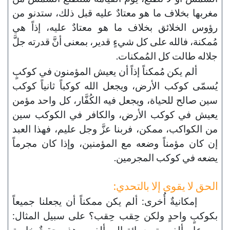
مغربها بخلاف ما هو معتادٌ عليه قبل ذلك، ستدنو من
رؤوس الخلائق بخلاف ما هو معتادٌ عليه، إذاً هي
مُمكنة، فالله على كل شيءٍ قدير، بمعنى أنَّ قدرته جلَّ
جلاله طالت كل المُمكنات.
ألم يكن مُمكناً إذاً أن يعيش المؤمنون في كوكبٍ
يُسمّى كوكب الأرض، ويجعل الله كوكباً ثانياً كوكب
سين صالح للحياة، ويجعل فيه الكُفَّار، كل واحد مؤمن
يعيش في كوكب الأرض، والكافر في الكوكب سين
من الكواكب، ممكن، فربنا عزَّ وجل عليم، فهذا العبد
إن كان مؤمناً وضعه مع المؤمنين، وإذا كان مجرماً
يضعه في كوكب المجرمين.
الحق لا يقوى إلا بالتحدي:
إمكانيةٌ أُخرى: ألم يكن ممكناً أن يجعلنا جميعاً
بكوكبٍ واحدٍ ولكن حِقب حِقب؟ على سبيل المثال:
من عام ألف وتسعمائة إلى ألفين، هذه حقبةٌ خاصة