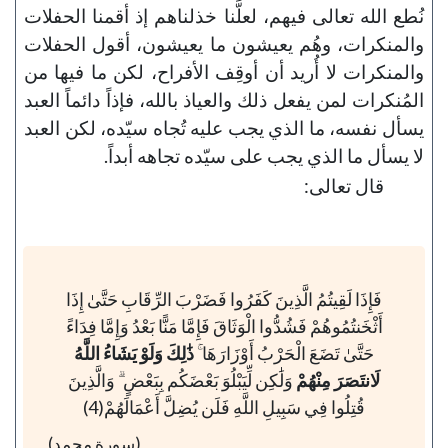
نُطع الله تعالى فيهم، لعلَّنا خذلناهم إذ أقمنا الحفلات
والمنكرات، وهُم يعيشون ما يعيشون، أقول الحفلات
والمنكرات لا أُريد أن أوقِف الأفراح، لكن ما فيها من
المُنكرات لمن يفعل ذلك والعياذ بالله، فإذاً دائماً العبد
يسأل نفسه، ما الذي يجب عليه تُجاه سيّده، لكن العبد
لا يسأل ما الذي يجب على سيّده تجاهه أبداً.
قال تعالى:
فَإِذَا لَقِيتُمُ الَّذِينَ كَفَرُوا فَضَرْبَ الرِّقَابِ حَتَّىٰ إِذَا
أَثْخَنتُمُوهُمْ فَشُدُّوا الْوَثَاقَ فَإِمَّا مَنًّا بَعْدُ وَإِمَّا فِدَاءً
حَتَّىٰ تَضَعَ الْحَرْبُ أَوْزَارَهَا ۚ
ذَٰلِكَ وَلَوْ يَشَاءُ اللَّهُ
لَانتَصَرَ مِنْهُمْ
وَلَٰكِن لِّيَبْلُوَ بَعْضَكُم بِبَعْضٍ ۗ وَالَّذِينَ
قُتِلُوا فِي سَبِيلِ اللَّهِ فَلَن يُضِلَّ أَعْمَالَهُمْ(4)
(سورة محمد)