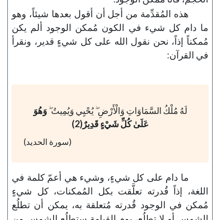
هذه المُقدِّمة من أجل أن أقول بعدها شيئاً، وهو
ما دام كل شيء في الكون مُمكن الوجود ألم يكن
مُمكناً إذاً، نحن نقول الله على كل شيءٍ قدير، ونقرأ
في القرآن:
لَهُ مُلْكُ السَّمَاوَاتِ وَالْأَرْضِ ۖ يُحْيِي وَيُمِيتُ ۖ
وَهُوَ
عَلَىٰ كُلِّ شَيْءٍ قَدِيرٌ(2)
(سورة الحديد)
ما دام على كل شيءٍ، وشيء هي أعمّ كلمة في
اللغة، إذاً قُدرته تعلَّقت بكل المُمكنات، كل شيءٍ
مُمكن في الوجود قُدرته مُتعلقة به، يمكن أن تطلُع
الشمس أو لا تطلُع، يوم القيامة ستطلُع الشمس من