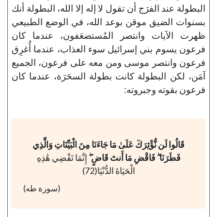
البطولة عند الفرَج أن تقول لا إله إلا الله، البطولة أنك
بسنوات الضيق موقن بوعد الله، في الوضع الطبيعي
ظهرت الآيات وانتصر المُستضعَفون، عندما كان
فرعون يسوم بني إسرائيل سوء العذاب، عندما أُغرِق
فرعون وانتصر موسى ومن معه على فرعون، الجميع
آمَن، لكن البطولة كانت بطولة السحَرَة، عندما كان
فرعون بقوته وجبروته:
قَالُوا لَن نُّؤْثِرَكَ عَلَىٰ مَا جَاءَنَا مِنَ الْبَيِّنَاتِ وَالَّذِي
فَطَرَنَا ۖ فَاقْضِ مَا أَنتَ قَاضٍ ۖ
إِنَّمَا تَقْضِي هَٰذِهِ
الْحَيَاةَ الدُّنْيَا(72)
(سورة طه)