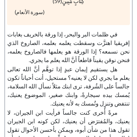
كِتَابٍ مُّبِينٍ(59)
(سورة الأنعام)
في ظلمات البر والبحر، إذا ورقة بالخريف بغابات
إفريقيا اهتزَّت وسقطت يعلمه بعلمه، الصاروخ الذي
نحن نسمعه؟ إذا الورقة هو يعلمها فالصاروخ يعلمه،
فنحن نوقن يقيناً قاطعاً أنَّ الله يعلم ما يجري.
هل يستقيم إيمان عبدٍ إذا توهَّم أنَّ الله تعالى
يعلم ما يجري لكن لا يعنيه؟ مستحيل، أنت أحياناً تكون
جالساً على الشُرفة، ترى ابنك مثلاً نسأل الله السلامة،
يُمسك بيده سيجارةً، وابنك صغير، الموضوع يعنيك،
تنتفض وتنزل وتُمسك به لأنه يعنيك.
مرةً أُخرى كنت جالساً فرأيت ابن الجيران، لا
يعنيك، والمُفترَض أن يعنيك، لكن كونه ابن الجيران
تقول هذا من شأن أبوه، ويمكن بأحسن الأحوال تقول