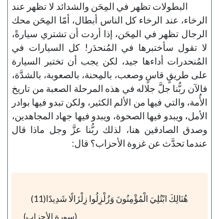
البطولات تظهر في المِحَن والشدائد لا تظهر عند
الرخاء، عند الرخاء كل الناس أبطال، أمّا المِحَن محك
الرجال تظهر في المِحَن، إذا أردت أن تشتري سيارةً،
لا تقول سأختبرها في المُنحدَر! كل السيارات في
المُنحدرات أداءها جيد، لكن يجب أن تختبر السيارة
على طريقٍ قاسٍ وصعب، بالمِحنة، بالصعوبة، بالشدَّة،
فالآن ربُّنا جلَّ جلاله في هذه المرحلة الصعبة من تاريخ
الأُمة، والتي فيها من الألم الكثير، ولكن تبدو فيها بوادر
الأمل، ويبدو فيها الصحوة، ويبدو فيها جهاد المجاهدين،
وصدق الصادقين هنا، لذلك ربُّنا عزَّ وجل ماذا قال
عندما تحدَّث عن غزوة الأحزاب؟ قال:
هُنَالِكَ ابْتُلِيَ الْمُؤْمِنُونَ وَزُلْزِلُوا زِلْزَالًا شَدِيدًا(11)
(سورة الأحزاب)