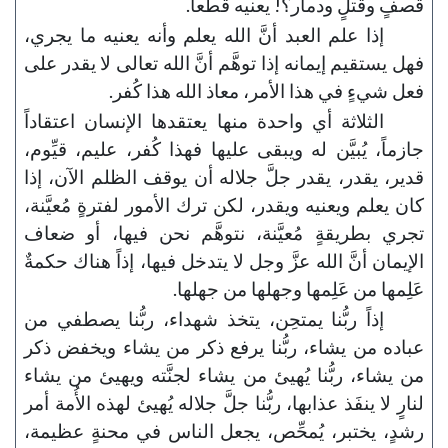
قصفٍ وقتلٍ ودمار؟! يعنيه قطعاً.
إذا علم العبد أنَّ الله يعلم وأنه يعنيه ما يجري،
فهل يستقيم إيمانه إذا توهَّم أنَّ الله تعالى لا يقدر على
فعل شيءٍ في هذا الأمر، معاذ الله هذا كُفر.
الثلاثة أي واحدة منها يعتقدها الإنسان اعتقاداً
جازماً، يُبيَّن له ويبقى عليها فهذا كُفر، عليم، قيِّوم،
قدير، يقدر، يقدر جلَّ جلاله أن يوقف الظلم الآن، إذا
كان يعلم ويعنيه ويقدر، لكن ترك الأمور لفترةٍ مُعيَّنة،
تجري بطريقةٍ مُعيَّنة، نتوهَّم نحن فيها، أو ضعاف
الإيمان أنَّ الله عزَّ وجل لا يتدخل فيها، إذاً هناك حكمةٌ
عَلِمها من عَلِمها وجهلها من جهلها.
إذاً ربُّنا يمتحِن، يتخذ شهداء، ربُّنا يصطفي من
عباده من يشاء، ربُّنا يرفع ذكر من يشاء ويخفض ذكر
من يشاء، ربُّنا يُهيئ من يشاء لجنَّته ويهيئ من يشاء
لنارٍ لا ينفَذ عذابها، ربُّنا جلَّ جلاله يُهيئ لهذه الأُمة أمر
رشدٍ، يختبر، يُمحِّص، يجعل الناس في محنةٍ عظيمة،