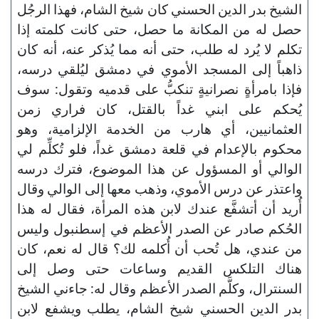
الشيخ بدر الدين الحسني كان شيخ الشام، فهذا الرجُل
حصل له من المكانة ما حصل، حتى كانت كلمته إذا
تكلم لا يُرد له طلب، حتى أنه مما يُذكر عنه، أنه كان
ذاهباً إلى المسجد الأموي في دمشق ليُلقي درسه،
فإذا بامرأةٍ نصرانيةٍ تنكبُّ على قدميه وتقول: سوف
يُحكم على ابني غداً بالقتل، كان فراري زمن
العثمانيين، أي هارب من الخدمة الإلزامية، وهو
محكوم بالإعدام في قلعة دمشق غداً، فلو تُكلِّم لي
الوالي أو المسؤول عن هذا الموضوع، فترك درسه
واعتذر عن درس الأموي، وذهب معها إلى الوالي وقال
أُريد أن أتشفَّع عندك لابن هذه المرأة، فقال له هذا
الحُكم صادر عن الصدر الأعظم في إسطنبول وليس
من عندي، هل تُحب أن أُكلمه لك؟ قال له نعم، كان
هناك التلكس القديم وساعات حتى وصل إلى
السنترال، وكلَّم الصدر الأعظم وقال له: جاءني الشيخ
بدر الدين الحسني شيخ الشام، يطلب ويشفع لابن