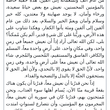
بالمؤمنين المحسنين، نعيش مع بعض حياةً سعيدة،
ورخاء وأمان، لا يوجد صهاينة ولا معتدين، كله خير
وسلام وأمان ويعمّ الخير والسلام، بعد ذلك من عام
ألفين إلى ألفين ومئة يأتوا الكفار، وهكذا نتناوب على
هذه الأرض، وربُّنا على كل شيءٍ قدير، ألم يكن مُمكناً؟
بلى، لكن الله تعالى أراد إذاً أن نعيش جميعاً في زمنٍ
واحد، وفي مكانٍ واحد، على أرضٍ واحدة معاً، المسلم
والكافر، الفاسق والمستقيم، المُحسن والمُجرم، شاء
الله تعالى أن نعيش معاً على أرضٍ واحدة، وفي زمنٍ
واحد، لأنَّ الحق لا يقوى إلا بالتحدي، ولأن أهل الحق لا
يستحقون الجنَّة إلا بالبذل والتضحية والفداء.
إذاً نحن قدرُنا أن نعيش معاً، قدرُنا أن يكون هناك
بقعةٌ قريبة منّا الآن، يُسام أهلها سوء العذاب، ونحن
مُمتحنون بهم، قدرُنا كان في سورية أن نعيش معاً،
المجرمون مع المؤمنين، وأن نتصارع لسنواتٍ امتدت