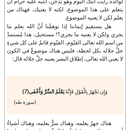
لوالده رأيت ابنك اليوم وهو يُدخِّن، انتبه عليه حرام أن
يتعلم على هذا الموضوع، لكنه لا يعنيك، فهناك من
يعلم لكن لا يعنيه الموضوع.
هل يستقيم إيماننا إذا توهمَّنا أنَّ الله يعلم ما
يجري ولكن لا يعنيه ما يجري؟! مستحيل، هذا مُستمدٌ
من اسم الله تعالى القيّوم، القيّوم قائمٌ على كل شيءٍ
جلَّ جلاله بكل لحظة، فليس هناك موضوعٌ في الكون
لا يعني الله تعالى، إطلاق البصر يعنيه جلَّ جلاله قال:
وَإِن تَجْهَرْ بِالْقَوْلِ فَإِنَّهُ
يَعْلَمُ السِّرَّ وَأَخْفَى(7)
(سورة طه)
هناك جهرٌ يعلمه، وهناك سرٌّ يعلمه، وهناك أشياءٌ