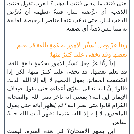
حتى فتنة، ما معنى فتنت الذهب؟ العرب تقول فتنت
الذهب، أي عرَّضته للنار، فتنةٌ عظيمة أن تُعرِّض
الذهب للنار، حتى تَذهَب عنه العناصر الرخيصة العالقة
به مما ليس ذهباً، أي تصفية.
ربنا عزَّ وجل يُسيِّر الأمور بحكمةٍ بالغة قد نعلم
بعضها وقد يخفى علينا كثيرٌ منها:
إذاً ربُّنا عزَّ وجل يُسيِّر الأمور بحكمةٍ بالغةٍ بالغة،
قد نعلم بعضها، قد يخفى علينا كثيرٌ منها، لكن إذا
انكشفت الحقائق يقول الجميع لا إله إلا الله، لذلك
قالوا: إنَّ الله تعالى ليقوّي أعداءه حتى يقول ضِعاف
الإيمان أين الله؟ بمعنى أنه تأخر نصر الله، والصحابة
الكرام قالوا متى نصر الله؟ ثم يُظهِر آياته حتى يقول
الملحدون لا إله إلا الله، عندما تظهر آيات الله جليةً
للناس.
أين يظهر الامتحان؟ في هذه الفترة، ليست